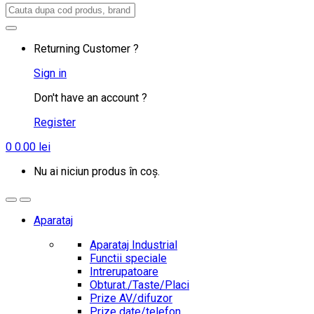
Search
for:
Returning Customer ?
Sign in
Don't have an account ?
Register
0
0.00
lei
Nu ai niciun produs în coș.
Aparataj
Aparataj Industrial
Functii speciale
Intrerupatoare
Obturat./Taste/Placi
Prize AV/difuzor
Prize date/telefon