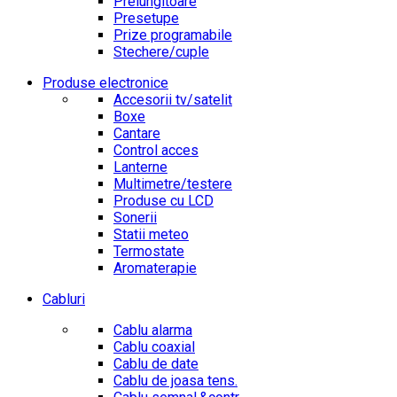
Prelungitoare
Presetupe
Prize programabile
Stechere/cuple
Produse electronice
Accesorii tv/satelit
Boxe
Cantare
Control acces
Lanterne
Multimetre/testere
Produse cu LCD
Sonerii
Statii meteo
Termostate
Aromaterapie
Cabluri
Cablu alarma
Cablu coaxial
Cablu de date
Cablu de joasa tens.