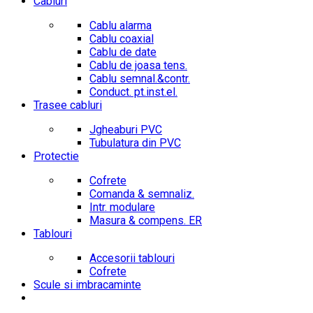
Cabluri
Cablu alarma
Cablu coaxial
Cablu de date
Cablu de joasa tens.
Cablu semnal.&contr.
Conduct. pt.inst.el.
Trasee cabluri
Jgheaburi PVC
Tubulatura din PVC
Protectie
Cofrete
Comanda & semnaliz.
Intr. modulare
Masura & compens. ER
Tablouri
Accesorii tablouri
Cofrete
Scule si imbracaminte