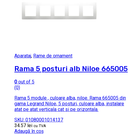
Aparataj
,
Rame de ornament
Rama 5 posturi alb Niloe 665005
0
out of 5
(0)
Rama 5 module , culoare alba, niloe. Rama 665005 din
gama Legrand Niloe, 5 posturi, culoare alba, instalare
atat pe atat verticala cat si pe orizontala.
SKU: 01080001014137
34.57
lei
cu TVA
Adaugă în coș