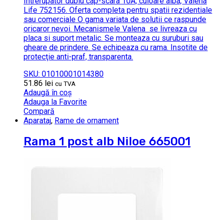
Intrerupator dublu cap-scara 10A, culoare alba, Valena
Life 752156. Oferta completa pentru spatii rezidentiale
sau comerciale O gama variata de solutii ce raspunde
oricaror nevoi. Mecanismele Valena se livreaza cu
placa si suport metalic. Se monteaza cu suruburi sau
gheare de prindere. Se echipeaza cu rama. Insotite de
protecţie anti-praf, transparenta.
SKU: 01010001014380
51.86
lei
cu TVA
Adaugă în coș
Adauga la Favorite
Compară
Aparataj
,
Rame de ornament
Rama 1 post alb Niloe 665001