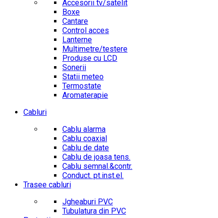
Accesorii tv/satelit
Boxe
Cantare
Control acces
Lanterne
Multimetre/testere
Produse cu LCD
Sonerii
Statii meteo
Termostate
Aromaterapie
Cabluri
Cablu alarma
Cablu coaxial
Cablu de date
Cablu de joasa tens.
Cablu semnal.&contr.
Conduct. pt.inst.el.
Trasee cabluri
Jgheaburi PVC
Tubulatura din PVC