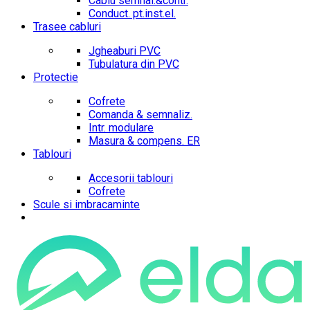
Cablu semnal.&contr.
Conduct. pt.inst.el.
Trasee cabluri
Jgheaburi PVC
Tubulatura din PVC
Protectie
Cofrete
Comanda & semnaliz.
Intr. modulare
Masura & compens. ER
Tablouri
Accesorii tablouri
Cofrete
Scule si imbracaminte