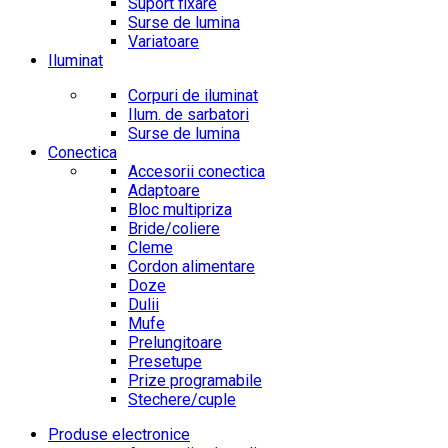
Suport fixare
Surse de lumina
Variatoare
Iluminat
Corpuri de iluminat
Ilum. de sarbatori
Surse de lumina
Conectica
Accesorii conectica
Adaptoare
Bloc multipriza
Bride/coliere
Cleme
Cordon alimentare
Doze
Dulii
Mufe
Prelungitoare
Presetupe
Prize programabile
Stechere/cuple
Produse electronice