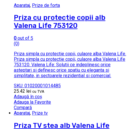
Aparataj
,
Prize de forta
Priza cu protectie copii alb
Valena Life 753120
0
out of 5
(0)
Priza simpla cu protectie copii, culaore alba Valena Life.
Priza simpla cu protectie copii, culaore alba Valena Life
753120. Valena Life: Solutii ce indeplinesc orice
asteptari si definesc orice spatiu cu eleganta si
simplitate, in sectoarele rezidential si comercial.
SKU: 01020001014485
25.42
lei
cu TVA
Adaugă în coș
Adauga la Favorite
Compară
Aparataj
,
Prize tv
Priza TV stea alb Valena Life