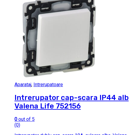
Aparataj
,
Intrerupatoare
Intrerupator cap-scara IP44 alb
Valena Life 752156
0
out of 5
(0)