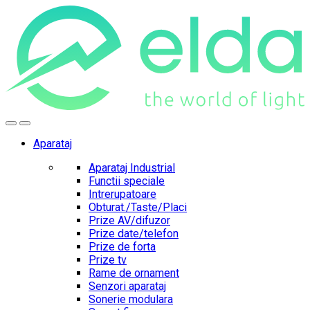
Skip
Skip
to
to
navigation
content
Aparataj
Aparataj Industrial
Functii speciale
Intrerupatoare
Obturat./Taste/Placi
Prize AV/difuzor
Prize date/telefon
Prize de forta
Prize tv
Rame de ornament
Senzori aparataj
Sonerie modulara