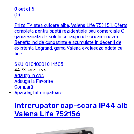
0
out of 5
(0)
Priza TV stea culoare alba, Valena Life 753151. Oferta
completa pentru spatii rezidentiale sau comerciale O
gama variata de solutii ce raspunde oricaror nevoi.
Beneficiind de cunostintele acumulate in decenii de
existenta Legrand, gama Valena evolueaza odata cu
tine.
SKU: 01040001014505
44.73
lei
cu TVA
Adaugă în coș
Adauga la Favorite
Compară
Aparataj
,
Intrerupatoare
Intrerupator cap-scara IP44 alb
Valena Life 752156