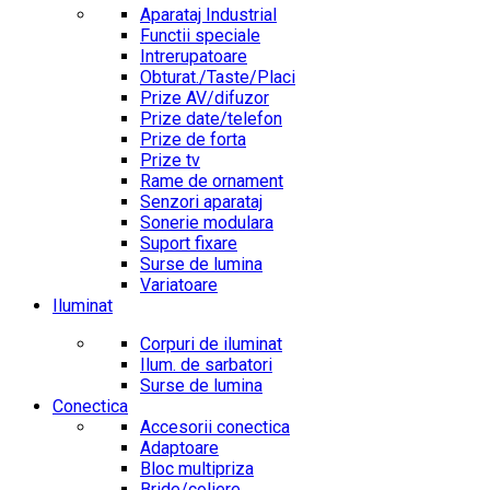
Aparataj Industrial
Functii speciale
Intrerupatoare
Obturat./Taste/Placi
Prize AV/difuzor
Prize date/telefon
Prize de forta
Prize tv
Rame de ornament
Senzori aparataj
Sonerie modulara
Suport fixare
Surse de lumina
Variatoare
Iluminat
Corpuri de iluminat
Ilum. de sarbatori
Surse de lumina
Conectica
Accesorii conectica
Adaptoare
Bloc multipriza
Bride/coliere