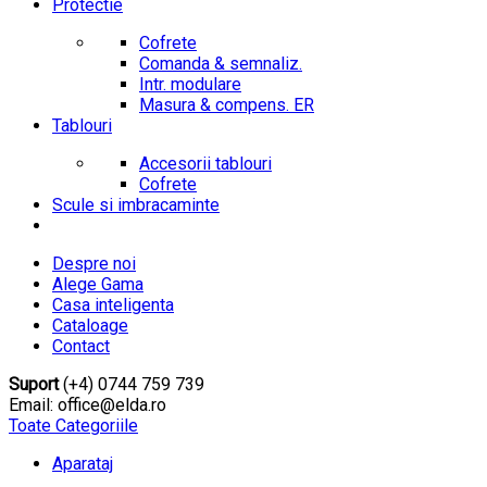
Protectie
Cofrete
Comanda & semnaliz.
Intr. modulare
Masura & compens. ER
Tablouri
Accesorii tablouri
Cofrete
Scule si imbracaminte
Despre noi
Alege Gama
Casa inteligenta
Cataloage
Contact
Suport
(+4) 0744 759 739
Email: office@elda.ro
Toate Categoriile
Aparataj