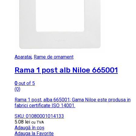
Aparataj
,
Rame de ornament
Rama 1 post alb Niloe 665001
0
out of 5
(0)
Rama 1 post, alba 665001; Gama Niloe este produsa in
fabrici certificate ISO 14001.
SKU: 01080001014133
5.08
lei
cu TVA
Adaugă în coș
Adauga la Favorite