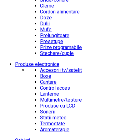
Cleme
Cordon alimentare
Doze
Dulii
Mufe
Prelungitoare
Presetupe
Prize programabile
Stechere/cuple
Produse electronice
Accesorii tv/satelit
Boxe
Cantare
Control acces
Lanterne
Multimetre/testere
Produse cu LCD
Sonerii
Statii meteo
Termostate
Aromaterapie