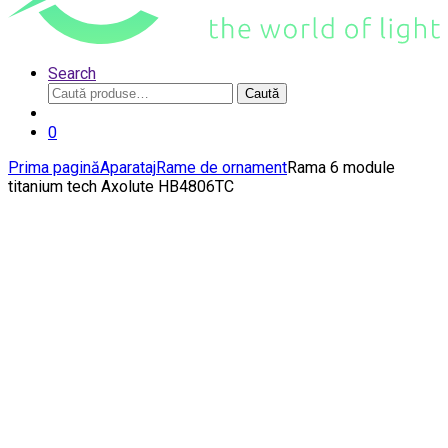
Search
Caută
Caută
după:
0
Prima pagină
Aparataj
Rame de ornament
Rama 6 module
titanium tech Axolute HB4806TC