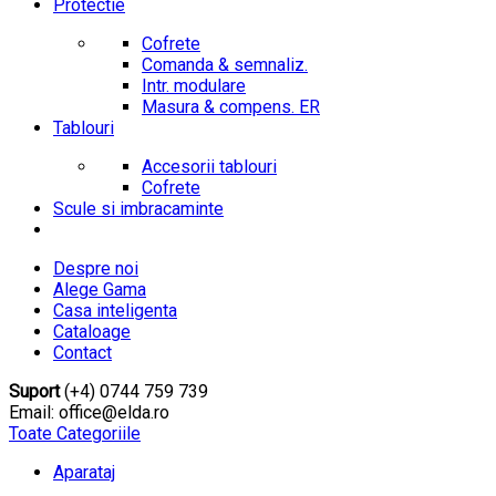
Protectie
Cofrete
Comanda & semnaliz.
Intr. modulare
Masura & compens. ER
Tablouri
Accesorii tablouri
Cofrete
Scule si imbracaminte
Despre noi
Alege Gama
Casa inteligenta
Cataloage
Contact
Suport
(+4) 0744 759 739
Email: office@elda.ro
Toate Categoriile
Aparataj