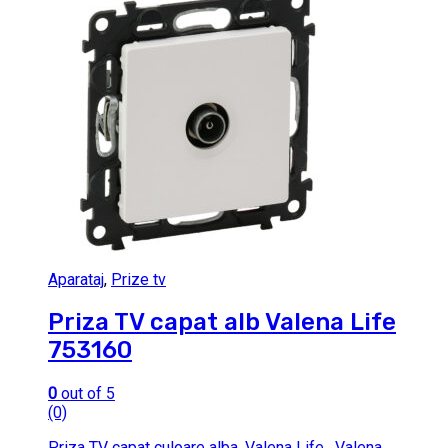
Aparataj
,
Prize tv
Priza TV capat alb Valena Life
753160
0
out of 5
(0)
Priza TV capat culoare alba, Valena Life. Valena