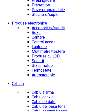
Prelungitoare
Presetupe
Prize programabile
Stechere/cuple
Produse electronice
Accesorii tv/satelit
Boxe
Cantare
Control acces
Lanterne
Multimetre/testere
Produse cu LCD
Sonerii
Statii meteo
Termostate
Aromaterapie
Cabluri
Cablu alarma
Cablu coaxial
Cablu de date
Cablu de joasa tens.