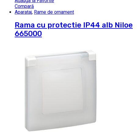
Adauga la Favorite
Compară
Aparataj
,
Rame de ornament
Rama cu protectie IP44 alb Niloe
665000