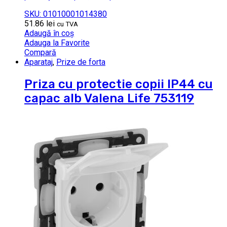
SKU: 01010001014380
51.86
lei
cu TVA
Adaugă în coș
Adauga la Favorite
Compară
Aparataj
,
Prize de forta
Priza cu protectie copii IP44 cu
capac alb Valena Life 753119