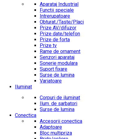
Aparataj Industrial
Functii speciale
Intrerupatoare
Obturat./Taste/Placi
Prize AV/difuzor
Prize date/telefon
Prize de forta
Prize tv
Rame de ornament
Senzori aparataj
Sonerie modulara
Suport fixare
Surse de lumina
Variatoare
Iluminat
Corpuri de iluminat
Ilum. de sarbatori
Surse de lumina
Conectica
Accesorii conectica
Adaptoare
Bloc multipriza
Bride/coliere