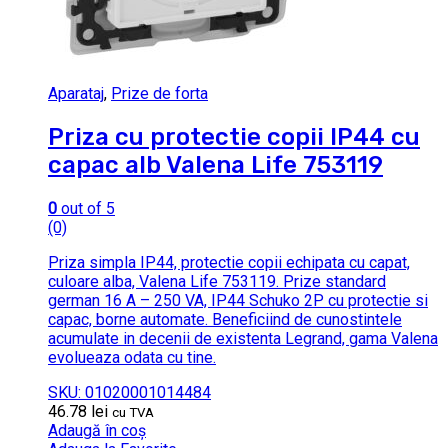
Aparataj
,
Prize de forta
Priza cu protectie copii IP44 cu
capac alb Valena Life 753119
0
out of 5
(0)
Priza simpla IP44, protectie copii echipata cu capat,
culoare alba, Valena Life 753119. Prize standard
german 16 A – 250 VA, IP44 Schuko 2P cu protectie si
capac, borne automate. Beneficiind de cunostintele
acumulate in decenii de existenta Legrand, gama Valena
evolueaza odata cu tine.
SKU: 01020001014484
46.78
lei
cu TVA
Adaugă în coș