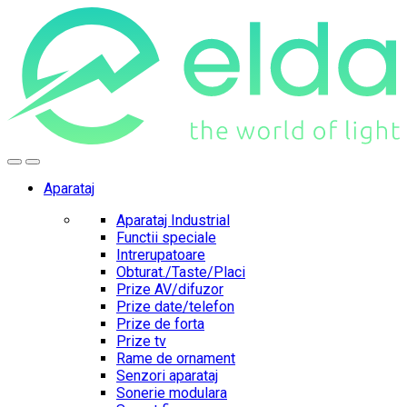
Skip
Skip
to
to
navigation
content
Aparataj
Aparataj Industrial
Functii speciale
Intrerupatoare
Obturat./Taste/Placi
Prize AV/difuzor
Prize date/telefon
Prize de forta
Prize tv
Rame de ornament
Senzori aparataj
Sonerie modulara