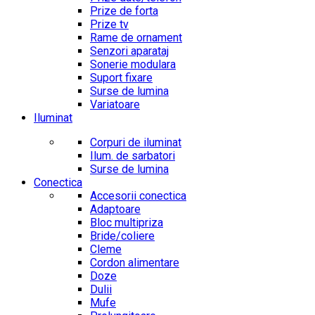
Prize de forta
Prize tv
Rame de ornament
Senzori aparataj
Sonerie modulara
Suport fixare
Surse de lumina
Variatoare
Iluminat
Corpuri de iluminat
Ilum. de sarbatori
Surse de lumina
Conectica
Accesorii conectica
Adaptoare
Bloc multipriza
Bride/coliere
Cleme
Cordon alimentare
Doze
Dulii
Mufe