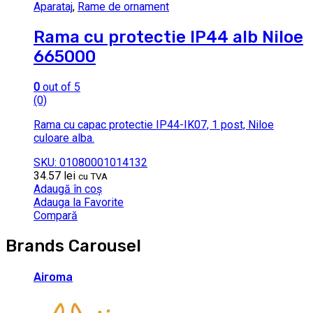
Aparataj
,
Rame de ornament
Rama cu protectie IP44 alb Niloe
665000
0
out of 5
(0)
Rama cu capac protectie IP44-IK07, 1 post, Niloe
culoare alba.
SKU: 01080001014132
34.57
lei
cu TVA
Adaugă în coș
Adauga la Favorite
Compară
Brands Carousel
Airoma