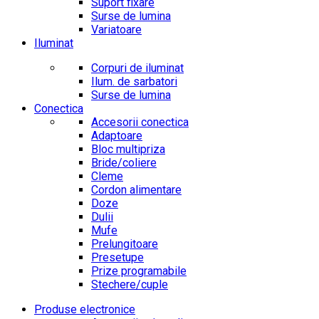
Suport fixare
Surse de lumina
Variatoare
Iluminat
Corpuri de iluminat
Ilum. de sarbatori
Surse de lumina
Conectica
Accesorii conectica
Adaptoare
Bloc multipriza
Bride/coliere
Cleme
Cordon alimentare
Doze
Dulii
Mufe
Prelungitoare
Presetupe
Prize programabile
Stechere/cuple
Produse electronice