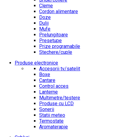
Cleme
Cordon alimentare
Doze
Dulii
Mufe
Prelungitoare
Presetupe
Prize programabile
Stechere/cuple
Produse electronice
Accesorii tv/satelit
Boxe
Cantare
Control acces
Lanterne
Multimetre/testere
Produse cu LCD
Sonerii
Statii meteo
Termostate
Aromaterapie