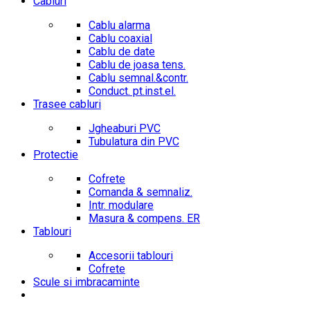
Cabluri
Cablu alarma
Cablu coaxial
Cablu de date
Cablu de joasa tens.
Cablu semnal.&contr.
Conduct. pt.inst.el.
Trasee cabluri
Jgheaburi PVC
Tubulatura din PVC
Protectie
Cofrete
Comanda & semnaliz.
Intr. modulare
Masura & compens. ER
Tablouri
Accesorii tablouri
Cofrete
Scule si imbracaminte