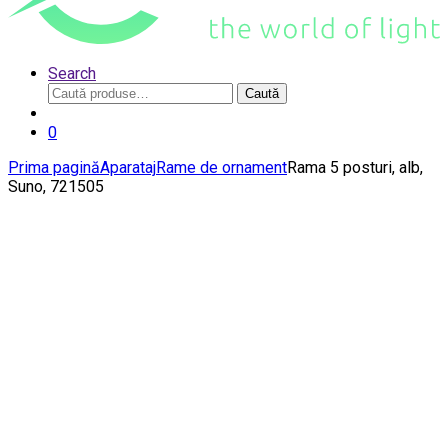
Search
Caută
Caută
după:
0
Prima pagină
Aparataj
Rame de ornament
Rama 5 posturi, alb,
Suno, 721505