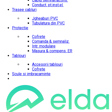
Cablu semnal.&contr.
Conduct. pt.inst.el.
Trasee cabluri
Jgheaburi PVC
Tubulatura din PVC
Protectie
Cofrete
Comanda & semnaliz.
Intr. modulare
Masura & compens. ER
Tablouri
Accesorii tablouri
Cofrete
Scule si imbracaminte