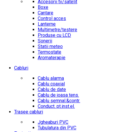
Accesorii tv/satelit
Boxe
Cantare
Control acces
Lanterne
Multimetre/testere
Produse cu LCD
Sonerii
Statii meteo
Termostate
Aromaterapie
Cabluri
Cablu alarma
Cablu coaxial
Cablu de date
Cablu de joasa tens.
Cablu semnal.&contr.
Conduct. pt.inst.el.
Trasee cabluri
Jgheaburi PVC
Tubulatura din PVC