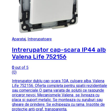
Aparataj
,
Intrerupatoare
Intrerupator cap-scara IP44 alb
Valena Life 752156
0
out of 5
(0)
Intrerupator dublu cap-scara 10A, culoare alba, Valena
Life 752156. Oferta completa pentru spatii rezidentiale
sau comerciale O gama variata de solutii ce raspunde
oricaror nevoi. Mecanismele Valena se livreaza cu
placa si suport metalic. Se monteaza cu suruburi sau
gheare de prindere. Se echipeaza cu rama. Insotite de
protecţie anti-praf, transparenta.