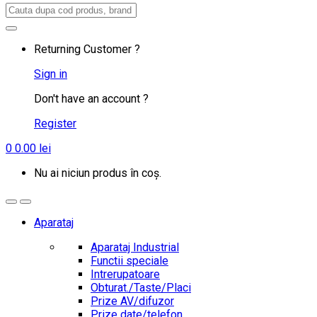
Search
for:
Returning Customer ?
Sign in
Don't have an account ?
Register
0
0.00
lei
Nu ai niciun produs în coș.
Aparataj
Aparataj Industrial
Functii speciale
Intrerupatoare
Obturat./Taste/Placi
Prize AV/difuzor
Prize date/telefon