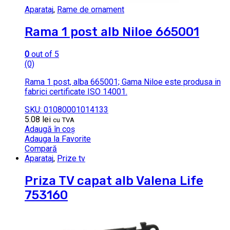
Aparataj
,
Rame de ornament
Rama 1 post alb Niloe 665001
0
out of 5
(0)
Rama 1 post, alba 665001; Gama Niloe este produsa in
fabrici certificate ISO 14001.
SKU: 01080001014133
5.08
lei
cu TVA
Adaugă în coș
Adauga la Favorite
Compară
Aparataj
,
Prize tv
Priza TV capat alb Valena Life
753160