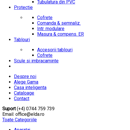
Tubulatura din PVC
Protectie
Cofrete
Comanda & semnaliz.
Intr. modulare
Masura & compens. ER
Tablouri
Accesorii tablouri
Cofrete
Scule si imbracaminte
Despre noi
Alege Gama
Casa inteligenta
Cataloage
Contact
Suport
(+4) 0744 759 739
Email: office@elda.ro
Toate Categoriile
Aparataj