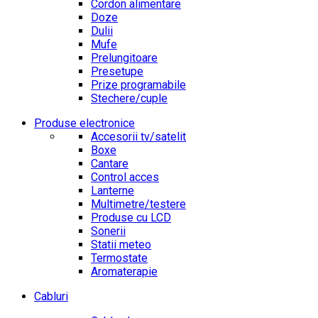
Cordon alimentare
Doze
Dulii
Mufe
Prelungitoare
Presetupe
Prize programabile
Stechere/cuple
Produse electronice
Accesorii tv/satelit
Boxe
Cantare
Control acces
Lanterne
Multimetre/testere
Produse cu LCD
Sonerii
Statii meteo
Termostate
Aromaterapie
Cabluri