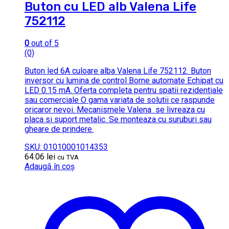
Buton cu LED alb Valena Life
752112
0
out of 5
(0)
Buton led 6A culoare alba Valena Life 752112. Buton
inversor cu lumina de control Borne automate Echipat cu
LED 0.15 mA. Oferta completa pentru spatii rezidentiale
sau comerciale O gama variata de solutii ce raspunde
oricaror nevoi. Mecanismele Valena se livreaza cu
placa si suport metalic. Se monteaza cu suruburi sau
gheare de prindere.
SKU: 01010001014353
64.06
lei
cu TVA
Adaugă în coș