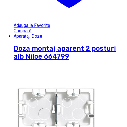
Adauga la Favorite
Compară
Aparataj
,
Doze
Doza montaj aparent 2 posturi
alb Niloe 664799