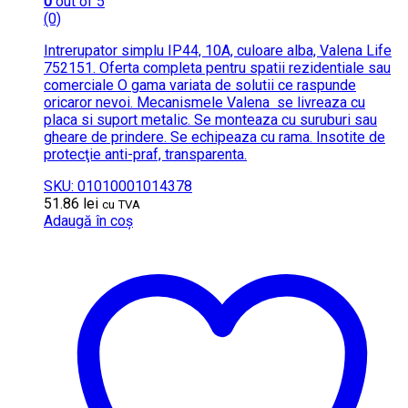
0
out of 5
(0)
Intrerupator simplu IP44, 10A, culoare alba, Valena Life
752151. Oferta completa pentru spatii rezidentiale sau
comerciale O gama variata de solutii ce raspunde
oricaror nevoi. Mecanismele Valena se livreaza cu
placa si suport metalic. Se monteaza cu suruburi sau
gheare de prindere. Se echipeaza cu rama. Insotite de
protecţie anti-praf, transparenta.
SKU: 01010001014378
51.86
lei
cu TVA
Adaugă în coș