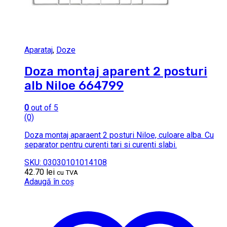
Aparataj
,
Doze
Doza montaj aparent 2 posturi
alb Niloe 664799
0
out of 5
(0)
Doza montaj aparaent 2 posturi Niloe, culoare alba. Cu
separator pentru curenti tari si curenti slabi.
SKU: 03030101014108
42.70
lei
cu TVA
Adaugă în coș