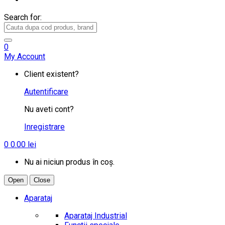
Search for:
0
My Account
Client existent?
Autentificare
Nu aveti cont?
Inregistrare
0
0.00
lei
Nu ai niciun produs în coș.
Open
Close
Aparataj
Aparataj Industrial