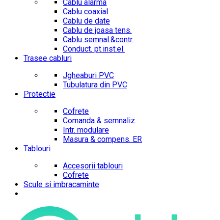
Cablu alarma
Cablu coaxial
Cablu de date
Cablu de joasa tens.
Cablu semnal.&contr.
Conduct. pt.inst.el.
Trasee cabluri
Jgheaburi PVC
Tubulatura din PVC
Protectie
Cofrete
Comanda & semnaliz.
Intr. modulare
Masura & compens. ER
Tablouri
Accesorii tablouri
Cofrete
Scule si imbracaminte