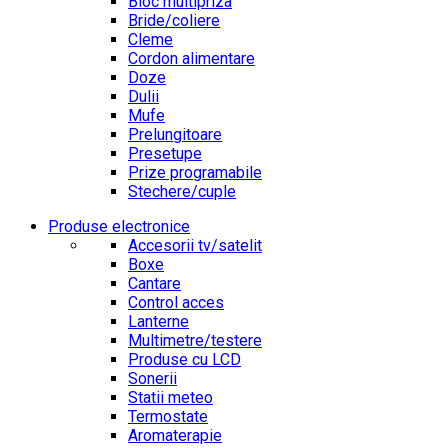
Bloc multipriza
Bride/coliere
Cleme
Cordon alimentare
Doze
Dulii
Mufe
Prelungitoare
Presetupe
Prize programabile
Stechere/cuple
Produse electronice
Accesorii tv/satelit
Boxe
Cantare
Control acces
Lanterne
Multimetre/testere
Produse cu LCD
Sonerii
Statii meteo
Termostate
Aromaterapie