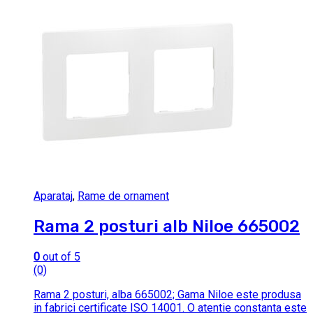
Aparataj
,
Rame de ornament
Rama 2 posturi alb Niloe 665002
0
out of 5
(0)
Rama 2 posturi, alba 665002; Gama Niloe este produsa
in fabrici certificate ISO 14001. O atentie constanta este