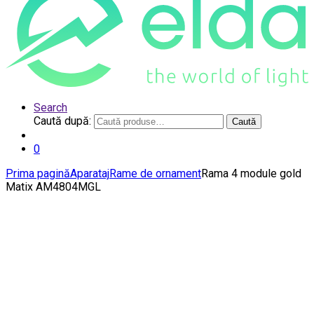
Search
Caută după:
Caută
0
Prima pagină
Aparataj
Rame de ornament
Rama 4 module gold
Matix AM4804MGL