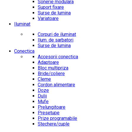
Sonerie modulara
Suport fixare
Surse de lumina
Variatoare
Iluminat
Corpuri de iluminat
Ilum. de sarbatori
Surse de lumina
Conectica
Accesorii conectica
Adaptoare
Bloc multipriza
Bride/coliere
Cleme
Cordon alimentare
Doze
Dulii
Mufe
Prelungitoare
Presetupe
Prize programabile
Stechere/cuple