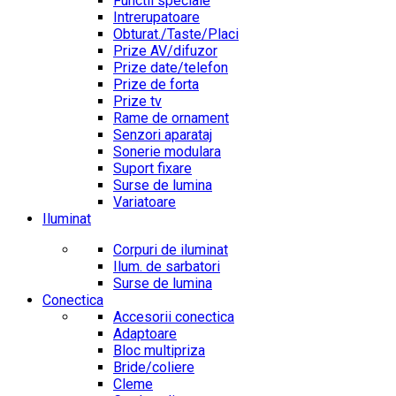
Functii speciale
Intrerupatoare
Obturat./Taste/Placi
Prize AV/difuzor
Prize date/telefon
Prize de forta
Prize tv
Rame de ornament
Senzori aparataj
Sonerie modulara
Suport fixare
Surse de lumina
Variatoare
Iluminat
Corpuri de iluminat
Ilum. de sarbatori
Surse de lumina
Conectica
Accesorii conectica
Adaptoare
Bloc multipriza
Bride/coliere
Cleme