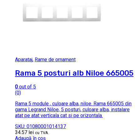
Aparataj
,
Rame de ornament
Rama 5 posturi alb Niloe 665005
0
out of 5
(0)
Rama 5 module , culoare alba, niloe. Rama 665005 din
gama Legrand Niloe, 5 posturi, culoare alba, instalare
atat pe atat verticala cat si pe orizontala.
SKU: 01080001014137
34.57
lei
cu TVA
Adaugă în coș