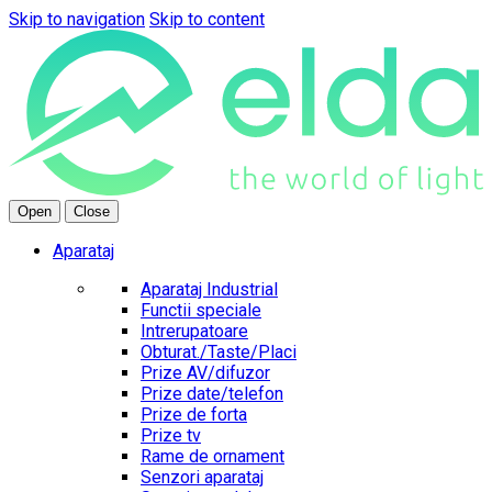
Skip to navigation
Skip to content
Open
Close
Aparataj
Aparataj Industrial
Functii speciale
Intrerupatoare
Obturat./Taste/Placi
Prize AV/difuzor
Prize date/telefon
Prize de forta
Prize tv
Rame de ornament
Senzori aparataj