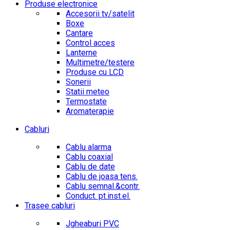
Produse electronice
Accesorii tv/satelit
Boxe
Cantare
Control acces
Lanterne
Multimetre/testere
Produse cu LCD
Sonerii
Statii meteo
Termostate
Aromaterapie
Cabluri
Cablu alarma
Cablu coaxial
Cablu de date
Cablu de joasa tens.
Cablu semnal.&contr.
Conduct. pt.inst.el.
Trasee cabluri
Jgheaburi PVC