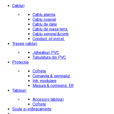
Cabluri
Cablu alarma
Cablu coaxial
Cablu de date
Cablu de joasa tens.
Cablu semnal.&contr.
Conduct. pt.inst.el.
Trasee cabluri
Jgheaburi PVC
Tubulatura din PVC
Protectie
Cofrete
Comanda & semnaliz.
Intr. modulare
Masura & compens. ER
Tablouri
Accesorii tablouri
Cofrete
Scule si imbracaminte