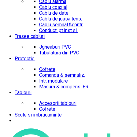
Cablu alarma
Cablu coaxial
Cablu de date
Cablu de joasa tens.
Cablu semnal.&contr.
Conduct. pt.inst.el.
Trasee cabluri
Jgheaburi PVC
Tubulatura din PVC
Protectie
Cofrete
Comanda & semnaliz.
Intr. modulare
Masura & compens. ER
Tablouri
Accesorii tablouri
Cofrete
Scule si imbracaminte