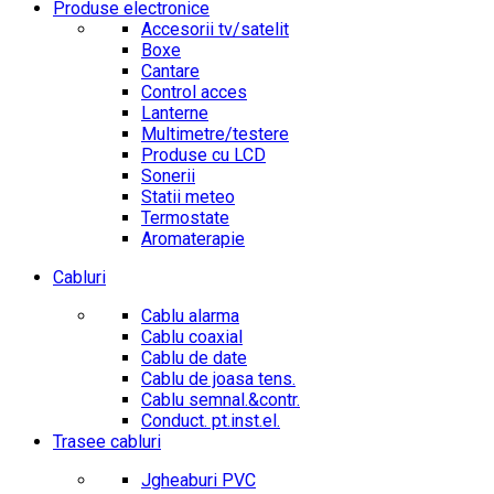
Produse electronice
Accesorii tv/satelit
Boxe
Cantare
Control acces
Lanterne
Multimetre/testere
Produse cu LCD
Sonerii
Statii meteo
Termostate
Aromaterapie
Cabluri
Cablu alarma
Cablu coaxial
Cablu de date
Cablu de joasa tens.
Cablu semnal.&contr.
Conduct. pt.inst.el.
Trasee cabluri
Jgheaburi PVC