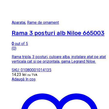
Aparataj
,
Rame de ornament
Rama 3 posturi alb Niloe 665003
0
out of 5
(0)
Rama tripla, 3 posturi, culoare alba, instalare atat pe atat
verticala cat si pe orizontala, gama Legrand Niloe.
SKU: 01080001014135
14.23
lei
cu TVA
Adaugă în coș