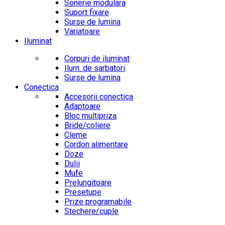
Sonerie modulara
Suport fixare
Surse de lumina
Variatoare
Iluminat
Corpuri de iluminat
Ilum. de sarbatori
Surse de lumina
Conectica
Accesorii conectica
Adaptoare
Bloc multipriza
Bride/coliere
Cleme
Cordon alimentare
Doze
Dulii
Mufe
Prelungitoare
Presetupe
Prize programabile
Stechere/cuple