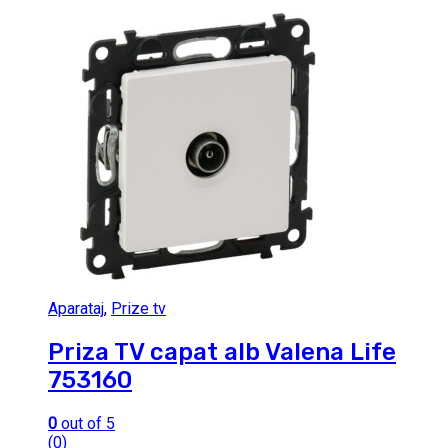
Aparataj
,
Prize tv
Priza TV capat alb Valena Life
753160
0
out of 5
(0)