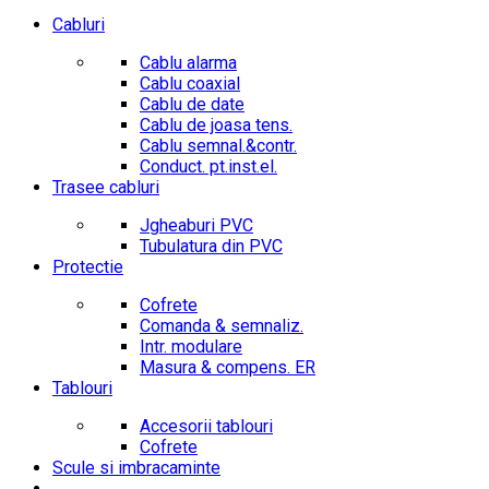
Cabluri
Cablu alarma
Cablu coaxial
Cablu de date
Cablu de joasa tens.
Cablu semnal.&contr.
Conduct. pt.inst.el.
Trasee cabluri
Jgheaburi PVC
Tubulatura din PVC
Protectie
Cofrete
Comanda & semnaliz.
Intr. modulare
Masura & compens. ER
Tablouri
Accesorii tablouri
Cofrete
Scule si imbracaminte