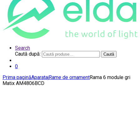
Search
Caută după:
Caută
0
Prima pagină
Aparataj
Rame de ornament
Rama 6 module gri
Matix AM4806BCD