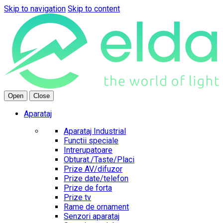
Skip to navigation
Skip to content
Open
Close
Aparataj
Aparataj Industrial
Functii speciale
Intrerupatoare
Obturat./Taste/Placi
Prize AV/difuzor
Prize date/telefon
Prize de forta
Prize tv
Rame de ornament
Senzori aparataj