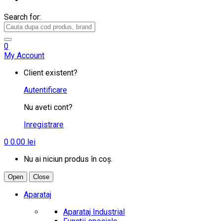
Search for:
0
My Account
Client existent?
Autentificare
Nu aveti cont?
Inregistrare
0
0.00
lei
Nu ai niciun produs în coș.
Open
Close
Aparataj
Aparataj Industrial