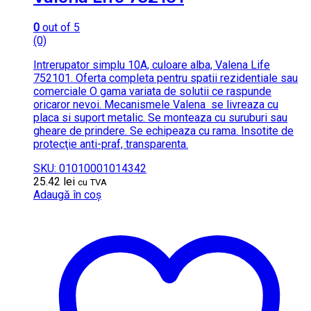
0
out of 5
(0)
Intrerupator simplu 10A, culoare alba, Valena Life
752101. Oferta completa pentru spatii rezidentiale sau
comerciale O gama variata de solutii ce raspunde
oricaror nevoi. Mecanismele Valena se livreaza cu
placa si suport metalic. Se monteaza cu suruburi sau
gheare de prindere. Se echipeaza cu rama. Insotite de
protecţie anti-praf, transparenta.
SKU: 01010001014342
25.42
lei
cu TVA
Adaugă în coș