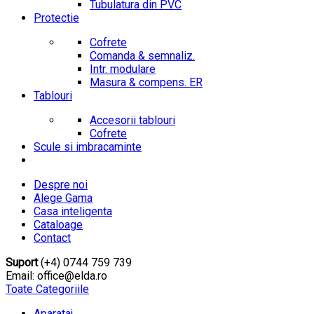
Tubulatura din PVC
Protectie
Cofrete
Comanda & semnaliz.
Intr. modulare
Masura & compens. ER
Tablouri
Accesorii tablouri
Cofrete
Scule si imbracaminte
Despre noi
Alege Gama
Casa inteligenta
Cataloage
Contact
Suport
(+4) 0744 759 739
Email: office@elda.ro
Toate Categoriile
Aparataj