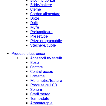
Bloc multipriza
Bride/coliere
Cleme
Cordon alimentare
Doze
Dulii
Mufe
Prelungitoare
Presetupe
Prize programabile
Stechere/cuple
Produse electronice
Accesorii tv/satelit
Boxe
Cantare
Control acces
Lanterne
Multimetre/testere
Produse cu LCD
Sonerii
Statii meteo
Termostate
Aromaterapie