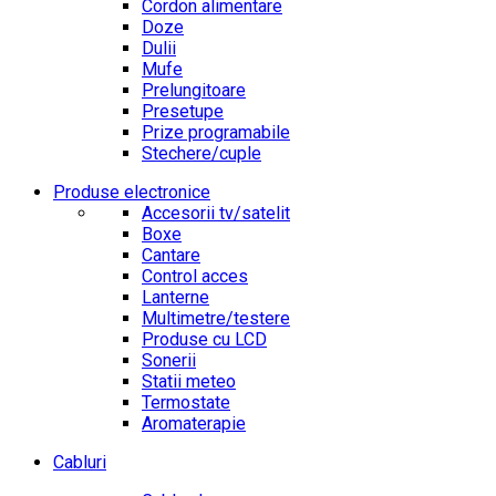
Cordon alimentare
Doze
Dulii
Mufe
Prelungitoare
Presetupe
Prize programabile
Stechere/cuple
Produse electronice
Accesorii tv/satelit
Boxe
Cantare
Control acces
Lanterne
Multimetre/testere
Produse cu LCD
Sonerii
Statii meteo
Termostate
Aromaterapie
Cabluri