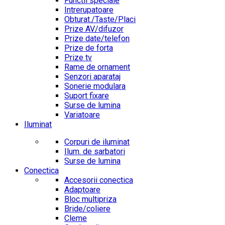
Functii speciale
Intrerupatoare
Obturat./Taste/Placi
Prize AV/difuzor
Prize date/telefon
Prize de forta
Prize tv
Rame de ornament
Senzori aparataj
Sonerie modulara
Suport fixare
Surse de lumina
Variatoare
Iluminat
Corpuri de iluminat
Ilum. de sarbatori
Surse de lumina
Conectica
Accesorii conectica
Adaptoare
Bloc multipriza
Bride/coliere
Cleme