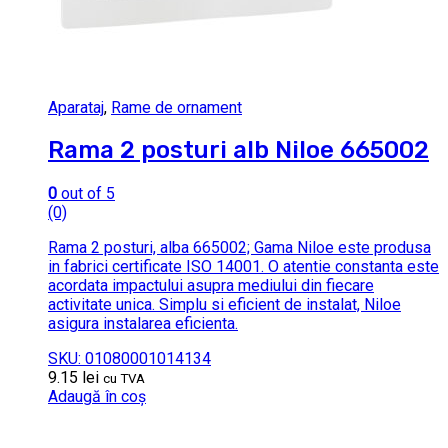
Aparataj
,
Rame de ornament
Rama 2 posturi alb Niloe 665002
0
out of 5
(0)
Rama 2 posturi, alba 665002; Gama Niloe este produsa
in fabrici certificate ISO 14001. O atentie constanta este
acordata impactului asupra mediului din fiecare
activitate unica. Simplu si eficient de instalat, Niloe
asigura instalarea eficienta.
SKU: 01080001014134
9.15
lei
cu TVA
Adaugă în coș