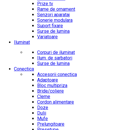
Prize tv
Rame de ornament
Senzori aparataj
Sonerie modulara
Suport fixare
Surse de lumina
Variatoare
Iluminat
Corpuri de iluminat
Ilum. de sarbatori
Surse de lumina
Conectica
Accesorii conectica
Adaptoare
Bloc multipriza
Bride/coliere
Cleme
Cordon alimentare
Doze
Dulii
Mufe
Prelungitoare
Presetupe