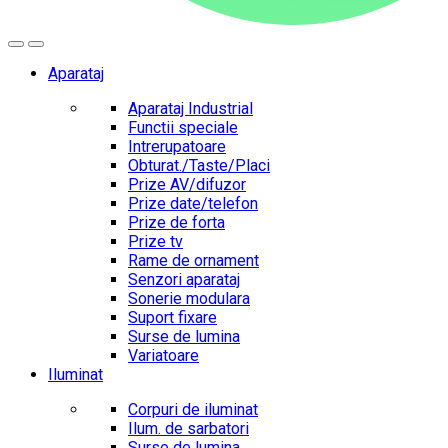
Aparataj
Aparataj Industrial
Functii speciale
Intrerupatoare
Obturat./Taste/Placi
Prize AV/difuzor
Prize date/telefon
Prize de forta
Prize tv
Rame de ornament
Senzori aparataj
Sonerie modulara
Suport fixare
Surse de lumina
Variatoare
Iluminat
Corpuri de iluminat
Ilum. de sarbatori
Surse de lumina