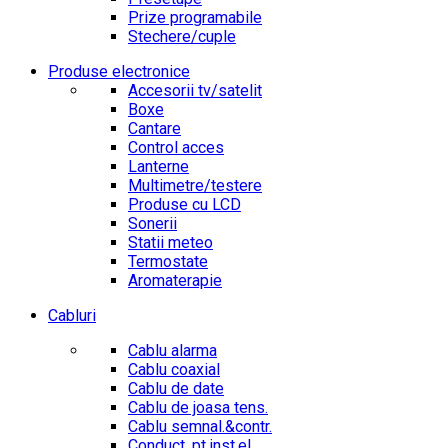
Prize programabile
Stechere/cuple
Produse electronice
Accesorii tv/satelit
Boxe
Cantare
Control acces
Lanterne
Multimetre/testere
Produse cu LCD
Sonerii
Statii meteo
Termostate
Aromaterapie
Cabluri
Cablu alarma
Cablu coaxial
Cablu de date
Cablu de joasa tens.
Cablu semnal.&contr.
Conduct. pt.inst.el.