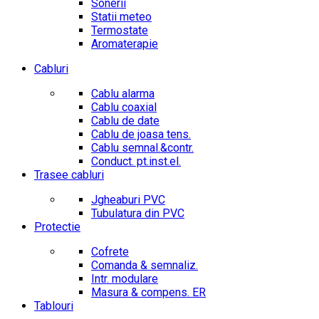
Sonerii
Statii meteo
Termostate
Aromaterapie
Cabluri
Cablu alarma
Cablu coaxial
Cablu de date
Cablu de joasa tens.
Cablu semnal.&contr.
Conduct. pt.inst.el.
Trasee cabluri
Jgheaburi PVC
Tubulatura din PVC
Protectie
Cofrete
Comanda & semnaliz.
Intr. modulare
Masura & compens. ER
Tablouri