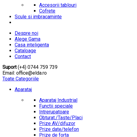
Accesorii tablouri
Cofrete
Scule si imbracaminte
Despre noi
Alege Gama
Casa inteligenta
Cataloage
Contact
Suport
(+4) 0744 759 739
Email: office@elda.ro
Toate Categoriile
Aparataj
Aparataj Industrial
Functii speciale
Intrerupatoare
Obturat./Taste/Placi
Prize AV/difuzor
Prize date/telefon
Prize de forta