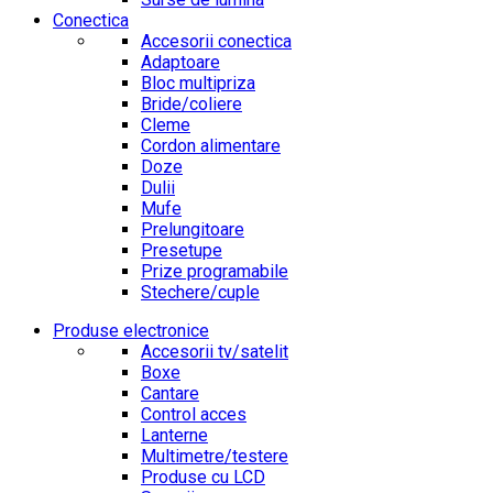
Conectica
Accesorii conectica
Adaptoare
Bloc multipriza
Bride/coliere
Cleme
Cordon alimentare
Doze
Dulii
Mufe
Prelungitoare
Presetupe
Prize programabile
Stechere/cuple
Produse electronice
Accesorii tv/satelit
Boxe
Cantare
Control acces
Lanterne
Multimetre/testere
Produse cu LCD