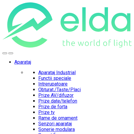
Skip
Skip
to
to
navigation
content
Aparataj
Aparataj Industrial
Functii speciale
Intrerupatoare
Obturat./Taste/Placi
Prize AV/difuzor
Prize date/telefon
Prize de forta
Prize tv
Rame de ornament
Senzori aparataj
Sonerie modulara