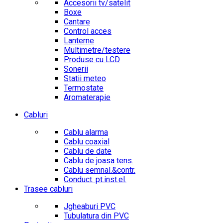
Accesorii tv/satelit
Boxe
Cantare
Control acces
Lanterne
Multimetre/testere
Produse cu LCD
Sonerii
Statii meteo
Termostate
Aromaterapie
Cabluri
Cablu alarma
Cablu coaxial
Cablu de date
Cablu de joasa tens.
Cablu semnal.&contr.
Conduct. pt.inst.el.
Trasee cabluri
Jgheaburi PVC
Tubulatura din PVC