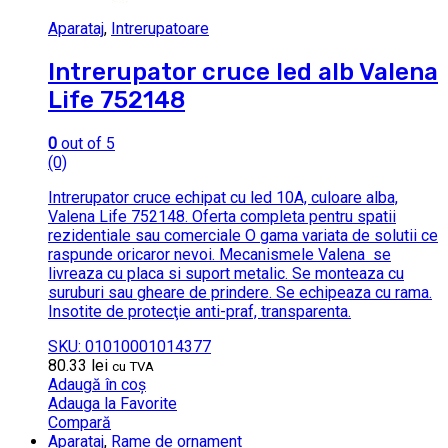
Aparataj
,
Intrerupatoare
Intrerupator cruce led alb Valena
Life 752148
0
out of 5
(0)
Intrerupator cruce echipat cu led 10A, culoare alba,
Valena Life 752148. Oferta completa pentru spatii
rezidentiale sau comerciale O gama variata de solutii ce
raspunde oricaror nevoi. Mecanismele Valena se
livreaza cu placa si suport metalic. Se monteaza cu
suruburi sau gheare de prindere. Se echipeaza cu rama.
Insotite de protecţie anti-praf, transparenta.
SKU: 01010001014377
80.33
lei
cu TVA
Adaugă în coș
Adauga la Favorite
Compară
Aparataj
,
Rame de ornament