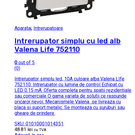
Aparataj
,
Intrerupatoare
Intrerupator simplu cu led alb
Valena Life 752110
0
out of 5
(0)
Intrerupator simplu led, 10A culoare alba Valena LIfe
752110. Intrerupator cu lumina de control Echipat cu
LED 0.15 mA. Oferta completa pentru spatii rezidentiale
sau comerciale O gama variata de solutii ce raspunde
oricaror nevoi. Mecanismele Valena se livreaza cu
placa si suport metalic. Se monteaza cu suruburi sau
gheare de prindere.
SKU: 01010001014351
48.81
lei
cu TVA