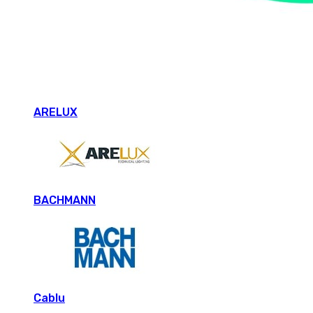
ARELUX
BACHMANN
Cablu