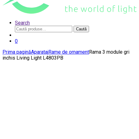
Search
Caută
Caută
după:
0
Prima pagină
Aparataj
Rame de ornament
Rama 3 module gri
inchis Living Light L4803PB