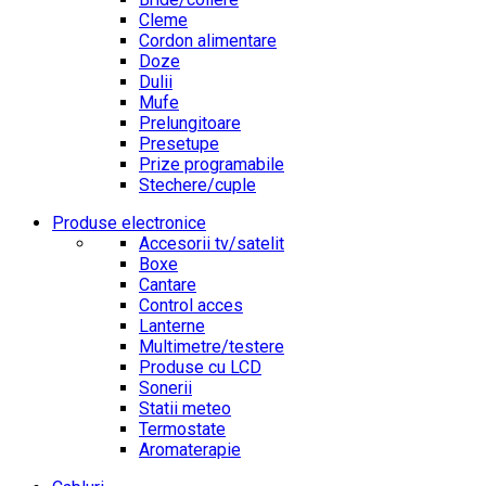
Cleme
Cordon alimentare
Doze
Dulii
Mufe
Prelungitoare
Presetupe
Prize programabile
Stechere/cuple
Produse electronice
Accesorii tv/satelit
Boxe
Cantare
Control acces
Lanterne
Multimetre/testere
Produse cu LCD
Sonerii
Statii meteo
Termostate
Aromaterapie