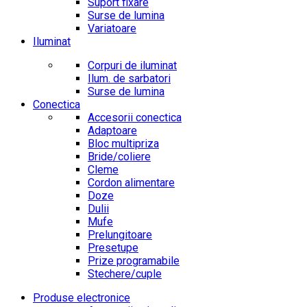
Suport fixare
Surse de lumina
Variatoare
Iluminat
Corpuri de iluminat
Ilum. de sarbatori
Surse de lumina
Conectica
Accesorii conectica
Adaptoare
Bloc multipriza
Bride/coliere
Cleme
Cordon alimentare
Doze
Dulii
Mufe
Prelungitoare
Presetupe
Prize programabile
Stechere/cuple
Produse electronice