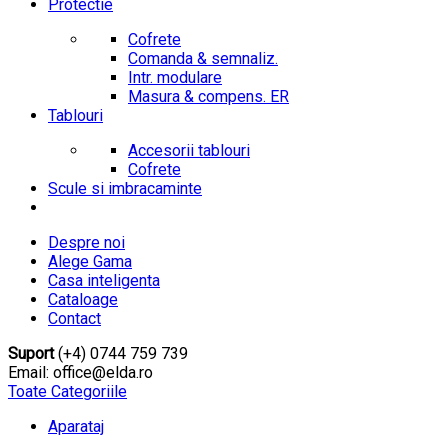
Protectie
Cofrete
Comanda & semnaliz.
Intr. modulare
Masura & compens. ER
Tablouri
Accesorii tablouri
Cofrete
Scule si imbracaminte
Despre noi
Alege Gama
Casa inteligenta
Cataloage
Contact
Suport
(+4) 0744 759 739
Email: office@elda.ro
Toate Categoriile
Aparataj