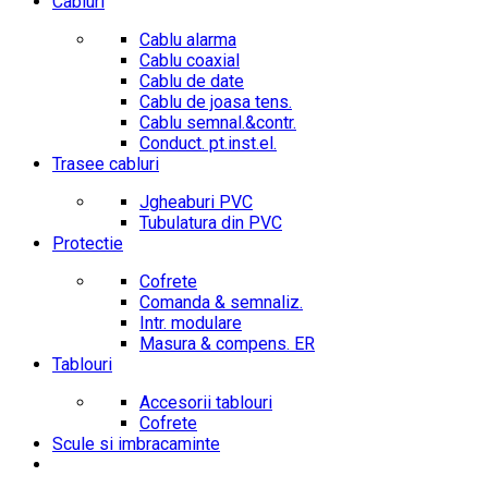
Cabluri
Cablu alarma
Cablu coaxial
Cablu de date
Cablu de joasa tens.
Cablu semnal.&contr.
Conduct. pt.inst.el.
Trasee cabluri
Jgheaburi PVC
Tubulatura din PVC
Protectie
Cofrete
Comanda & semnaliz.
Intr. modulare
Masura & compens. ER
Tablouri
Accesorii tablouri
Cofrete
Scule si imbracaminte