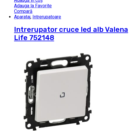
Adaugă în coș
Adauga la Favorite
Compară
Aparataj
,
Intrerupatoare
Intrerupator cruce led alb Valena
Life 752148