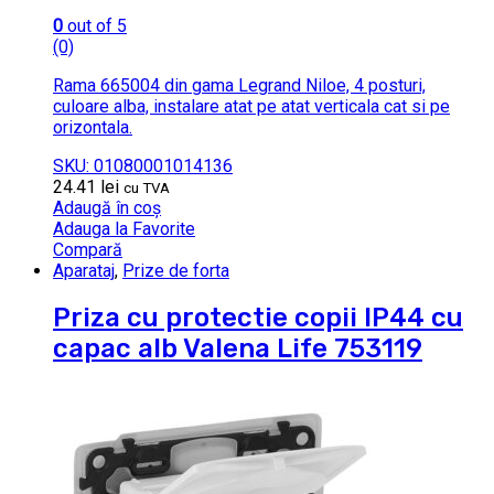
0
out of 5
(0)
Rama 665004 din gama Legrand Niloe, 4 posturi,
culoare alba, instalare atat pe atat verticala cat si pe
orizontala.
SKU: 01080001014136
24.41
lei
cu TVA
Adaugă în coș
Adauga la Favorite
Compară
Aparataj
,
Prize de forta
Priza cu protectie copii IP44 cu
capac alb Valena Life 753119