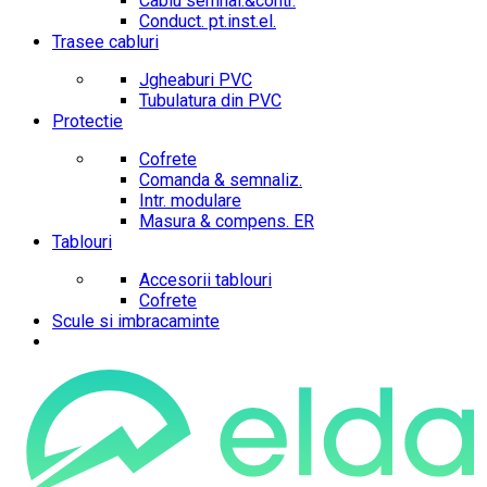
Cablu semnal.&contr.
Conduct. pt.inst.el.
Trasee cabluri
Jgheaburi PVC
Tubulatura din PVC
Protectie
Cofrete
Comanda & semnaliz.
Intr. modulare
Masura & compens. ER
Tablouri
Accesorii tablouri
Cofrete
Scule si imbracaminte