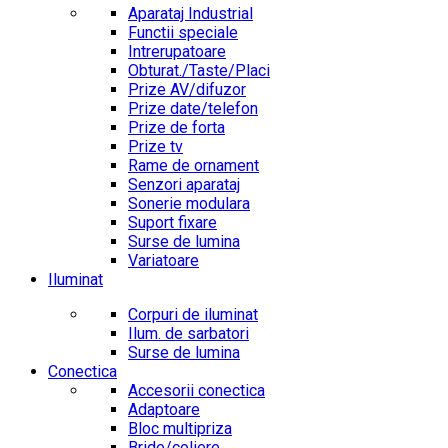
Aparataj Industrial
Functii speciale
Intrerupatoare
Obturat./Taste/Placi
Prize AV/difuzor
Prize date/telefon
Prize de forta
Prize tv
Rame de ornament
Senzori aparataj
Sonerie modulara
Suport fixare
Surse de lumina
Variatoare
Iluminat
Corpuri de iluminat
Ilum. de sarbatori
Surse de lumina
Conectica
Accesorii conectica
Adaptoare
Bloc multipriza
Bride/coliere