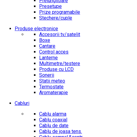
Prelungitoare
Presetupe
Prize programabile
Stechere/cuple
Produse electronice
Accesorii tv/satelit
Boxe
Cantare
Control acces
Lanterne
Multimetre/testere
Produse cu LCD
Sonerii
Statii meteo
Termostate
Aromaterapie
Cabluri
Cablu alarma
Cablu coaxial
Cablu de date
Cablu de joasa tens.