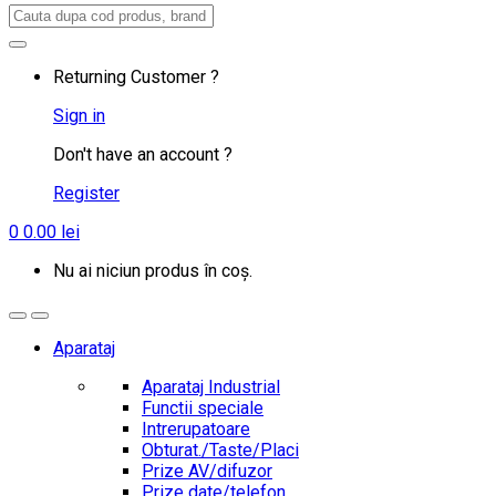
Search
for:
Returning Customer ?
Sign in
Don't have an account ?
Register
0
0.00
lei
Nu ai niciun produs în coș.
Aparataj
Aparataj Industrial
Functii speciale
Intrerupatoare
Obturat./Taste/Placi
Prize AV/difuzor
Prize date/telefon