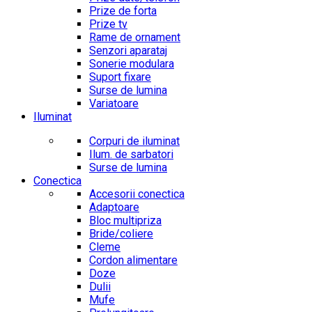
Prize de forta
Prize tv
Rame de ornament
Senzori aparataj
Sonerie modulara
Suport fixare
Surse de lumina
Variatoare
Iluminat
Corpuri de iluminat
Ilum. de sarbatori
Surse de lumina
Conectica
Accesorii conectica
Adaptoare
Bloc multipriza
Bride/coliere
Cleme
Cordon alimentare
Doze
Dulii
Mufe