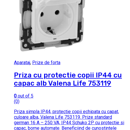
Aparataj
,
Prize de forta
Priza cu protectie copii IP44 cu
capac alb Valena Life 753119
0
out of 5
(0)
Priza simpla IP44, protectie copii echipata cu capat,
culoare alba, Valena Life 753119. Prize standard
german 16 A – 250 VA, IP44 Schuko 2P cu protectie si
capac, borne automate. Beneficiind de cunostintele