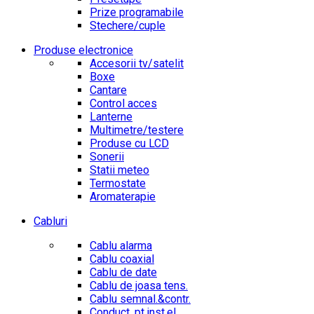
Prize programabile
Stechere/cuple
Produse electronice
Accesorii tv/satelit
Boxe
Cantare
Control acces
Lanterne
Multimetre/testere
Produse cu LCD
Sonerii
Statii meteo
Termostate
Aromaterapie
Cabluri
Cablu alarma
Cablu coaxial
Cablu de date
Cablu de joasa tens.
Cablu semnal.&contr.
Conduct. pt.inst.el.