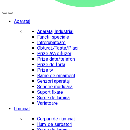
Aparataj
Aparataj Industrial
Functii speciale
Intrerupatoare
Obturat./Taste/Placi
Prize AV/difuzor
Prize date/telefon
Prize de forta
Prize tv
Rame de ornament
Senzori aparataj
Sonerie modulara
Suport fixare
Surse de lumina
Variatoare
Iluminat
Corpuri de iluminat
Ilum. de sarbatori
Surse de lumina