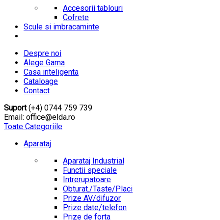
Accesorii tablouri
Cofrete
Scule si imbracaminte
Despre noi
Alege Gama
Casa inteligenta
Cataloage
Contact
Suport
(+4) 0744 759 739
Email: office@elda.ro
Toate Categoriile
Aparataj
Aparataj Industrial
Functii speciale
Intrerupatoare
Obturat./Taste/Placi
Prize AV/difuzor
Prize date/telefon
Prize de forta