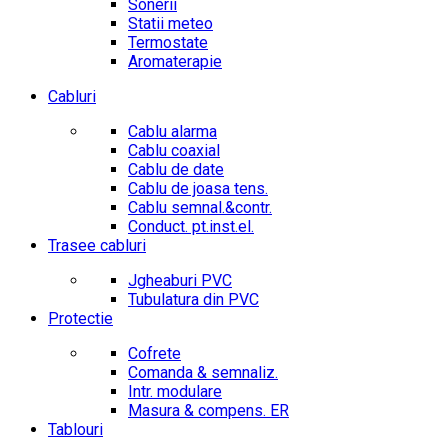
Sonerii
Statii meteo
Termostate
Aromaterapie
Cabluri
Cablu alarma
Cablu coaxial
Cablu de date
Cablu de joasa tens.
Cablu semnal.&contr.
Conduct. pt.inst.el.
Trasee cabluri
Jgheaburi PVC
Tubulatura din PVC
Protectie
Cofrete
Comanda & semnaliz.
Intr. modulare
Masura & compens. ER
Tablouri