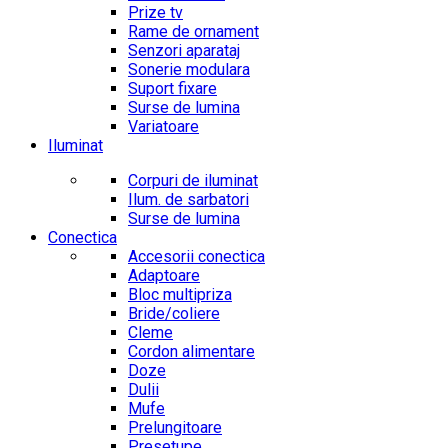
Prize tv
Rame de ornament
Senzori aparataj
Sonerie modulara
Suport fixare
Surse de lumina
Variatoare
Iluminat
Corpuri de iluminat
Ilum. de sarbatori
Surse de lumina
Conectica
Accesorii conectica
Adaptoare
Bloc multipriza
Bride/coliere
Cleme
Cordon alimentare
Doze
Dulii
Mufe
Prelungitoare
Presetupe