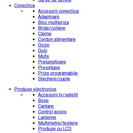
Conectica
Accesorii conectica
Adaptoare
Bloc multipriza
Bride/coliere
Cleme
Cordon alimentare
Doze
Dulii
Mufe
Prelungitoare
Presetupe
Prize programabile
Stechere/cuple
Produse electronice
Accesorii tv/satelit
Boxe
Cantare
Control acces
Lanterne
Multimetre/testere
Produse cu LCD