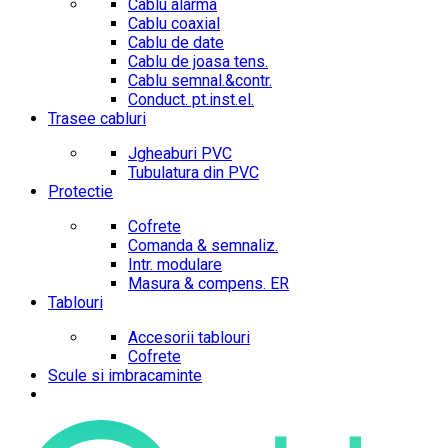
Cablu alarma
Cablu coaxial
Cablu de date
Cablu de joasa tens.
Cablu semnal.&contr.
Conduct. pt.inst.el.
Trasee cabluri
Jgheaburi PVC
Tubulatura din PVC
Protectie
Cofrete
Comanda & semnaliz.
Intr. modulare
Masura & compens. ER
Tablouri
Accesorii tablouri
Cofrete
Scule si imbracaminte