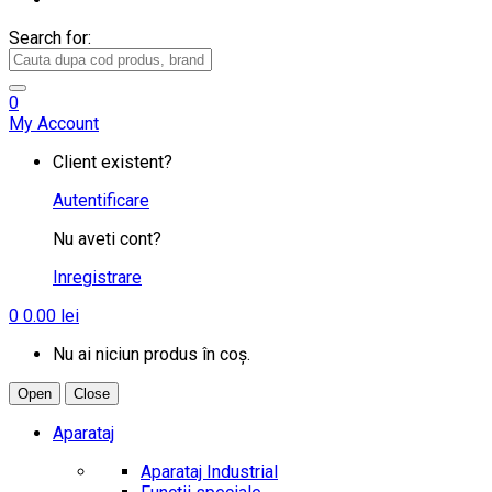
Search for:
0
My Account
Client existent?
Autentificare
Nu aveti cont?
Inregistrare
0
0.00
lei
Nu ai niciun produs în coș.
Open
Close
Aparataj
Aparataj Industrial