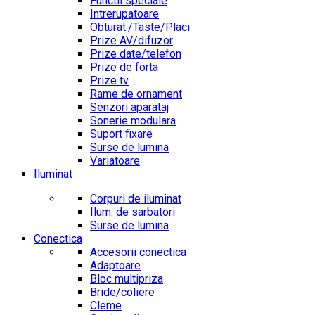
Functii speciale
Intrerupatoare
Obturat./Taste/Placi
Prize AV/difuzor
Prize date/telefon
Prize de forta
Prize tv
Rame de ornament
Senzori aparataj
Sonerie modulara
Suport fixare
Surse de lumina
Variatoare
Iluminat
Corpuri de iluminat
Ilum. de sarbatori
Surse de lumina
Conectica
Accesorii conectica
Adaptoare
Bloc multipriza
Bride/coliere
Cleme