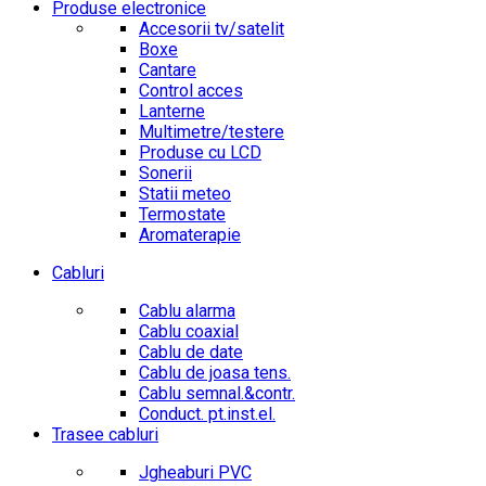
Produse electronice
Accesorii tv/satelit
Boxe
Cantare
Control acces
Lanterne
Multimetre/testere
Produse cu LCD
Sonerii
Statii meteo
Termostate
Aromaterapie
Cabluri
Cablu alarma
Cablu coaxial
Cablu de date
Cablu de joasa tens.
Cablu semnal.&contr.
Conduct. pt.inst.el.
Trasee cabluri
Jgheaburi PVC