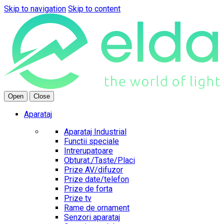
Skip to navigation
Skip to content
Open
Close
Aparataj
Aparataj Industrial
Functii speciale
Intrerupatoare
Obturat./Taste/Placi
Prize AV/difuzor
Prize date/telefon
Prize de forta
Prize tv
Rame de ornament
Senzori aparataj