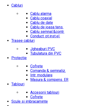
Cabluri
Cablu alarma
Cablu coaxial
Cablu de date
Cablu de joasa tens.
Cablu semnal.&contr.
Conduct. pt.inst.el.
Trasee cabluri
Jgheaburi PVC
Tubulatura din PVC
Protectie
Cofrete
Comanda & semnaliz.
Intr. modulare
Masura & compens. ER
Tablouri
Accesorii tablouri
Cofrete
Scule si imbracaminte