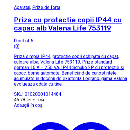
Aparataj
,
Prize de forta
Priza cu protectie copii IP44 cu
capac alb Valena Life 753119
0
out of 5
(0)
Priza simpla IP44, protectie copii echipata cu capat,
culoare alba, Valena Life 753119. Prize standard
german 16 A – 250 VA, IP44 Schuko 2P cu protectie si
capac, borne automate. Beneficiind de cunostintele
acumulate in decenii de existenta Legrand, gama Valena
evolueaza odata cu tine.
SKU: 01020001014484
46.78
lei
cu TVA
Adaugă în coș