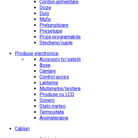
Cordon alimentare
Doze
Dulii
Mufe
Prelungitoare
Presetupe
Prize programabile
Stechere/cuple
Produse electronice
Accesorii tv/satelit
Boxe
Cantare
Control acces
Lanterne
Multimetre/testere
Produse cu LCD
Sonerii
Statii meteo
Termostate
Aromaterapie
Cabluri