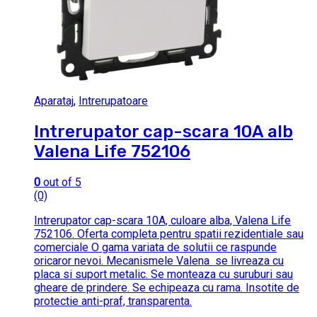
Aparataj
,
Intrerupatoare
Intrerupator cap-scara 10A alb
Valena Life 752106
0
out of 5
(0)
Intrerupator cap-scara 10A, culoare alba, Valena Life
752106. Oferta completa pentru spatii rezidentiale sau
comerciale O gama variata de solutii ce raspunde
oricaror nevoi. Mecanismele Valena se livreaza cu
placa si suport metalic. Se monteaza cu suruburi sau
gheare de prindere. Se echipeaza cu rama. Insotite de
protectie anti-praf, transparenta.