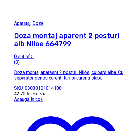
Aparataj
,
Doze
Doza montaj aparent 2 posturi
alb Niloe 664799
0
out of 5
(0)
Doza montaj aparaent 2 posturi Niloe, culoare alba. Cu
separator pentru curenti tari si curenti slabi.
SKU: 03030101014108
42.70
lei
cu TVA
Adaugă în coș