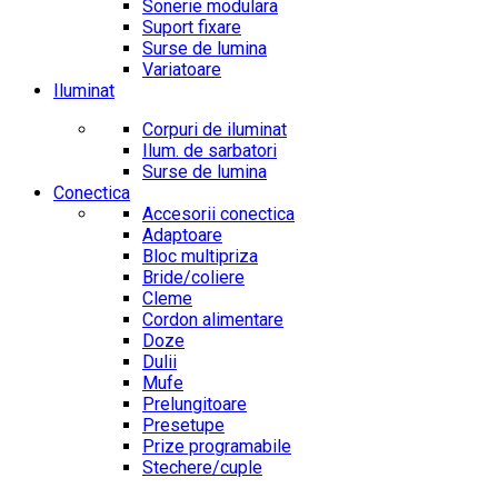
Sonerie modulara
Suport fixare
Surse de lumina
Variatoare
Iluminat
Corpuri de iluminat
Ilum. de sarbatori
Surse de lumina
Conectica
Accesorii conectica
Adaptoare
Bloc multipriza
Bride/coliere
Cleme
Cordon alimentare
Doze
Dulii
Mufe
Prelungitoare
Presetupe
Prize programabile
Stechere/cuple