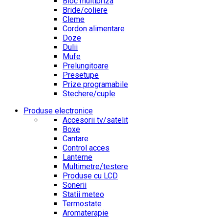
Bloc multipriza
Bride/coliere
Cleme
Cordon alimentare
Doze
Dulii
Mufe
Prelungitoare
Presetupe
Prize programabile
Stechere/cuple
Produse electronice
Accesorii tv/satelit
Boxe
Cantare
Control acces
Lanterne
Multimetre/testere
Produse cu LCD
Sonerii
Statii meteo
Termostate
Aromaterapie