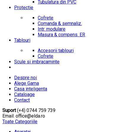
Tubulatura din PVC
Protectie
Cofrete
Comanda & semnaliz.
Intr. modulare
Masura & compens. ER
Tablouri
Accesorii tablouri
Cofrete
Scule si imbracaminte
Despre noi
Alege Gama
Casa inteligenta
Cataloage
Contact
Suport
(+4) 0744 759 739
Email: office@elda.ro
Toate Categoriile
Aparataj