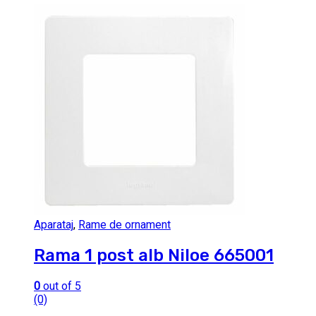
Aparataj
,
Rame de ornament
Rama 1 post alb Niloe 665001
0
out of 5
(0)