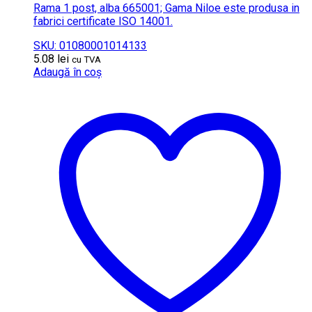
Rama 1 post, alba 665001; Gama Niloe este produsa in
fabrici certificate ISO 14001.
SKU: 01080001014133
5.08
lei
cu TVA
Adaugă în coș