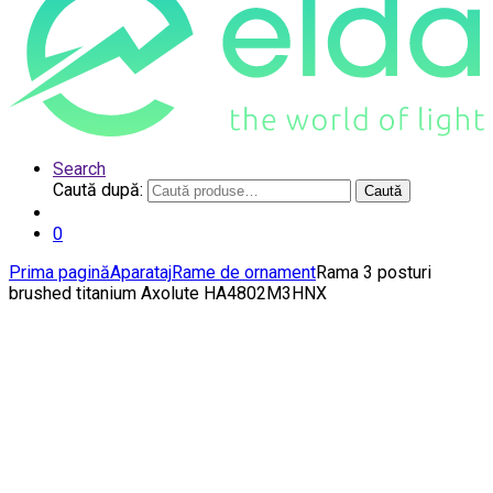
Search
Caută după:
Caută
0
Prima pagină
Aparataj
Rame de ornament
Rama 3 posturi
brushed titanium Axolute HA4802M3HNX