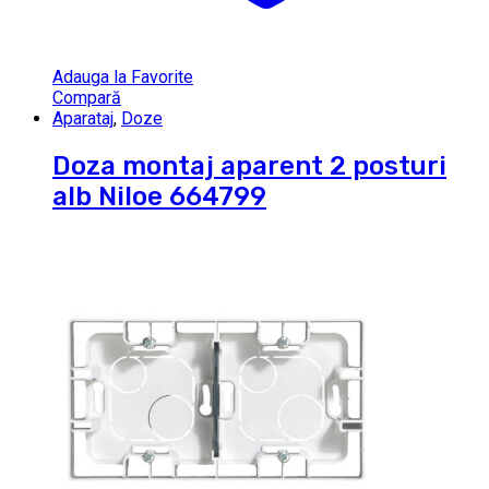
Adauga la Favorite
Compară
Aparataj
,
Doze
Doza montaj aparent 2 posturi
alb Niloe 664799