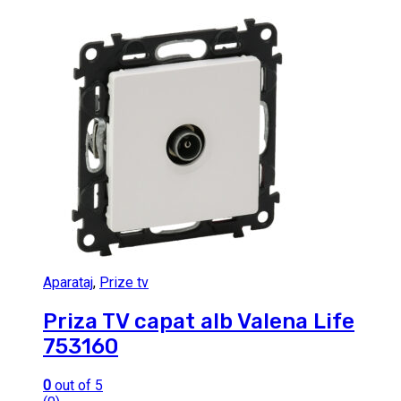
Aparataj
,
Prize tv
Priza TV capat alb Valena Life
753160
0
out of 5