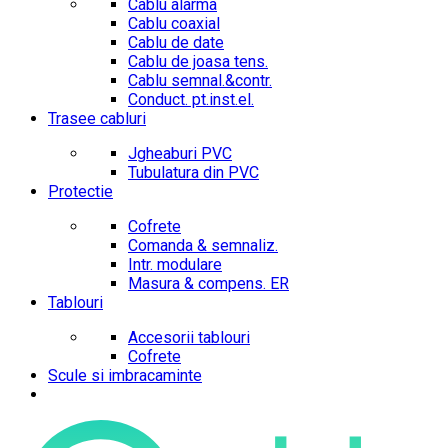
Cablu alarma
Cablu coaxial
Cablu de date
Cablu de joasa tens.
Cablu semnal.&contr.
Conduct. pt.inst.el.
Trasee cabluri
Jgheaburi PVC
Tubulatura din PVC
Protectie
Cofrete
Comanda & semnaliz.
Intr. modulare
Masura & compens. ER
Tablouri
Accesorii tablouri
Cofrete
Scule si imbracaminte