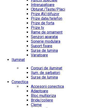
Functii speciale
Intrerupatoare
Obturat./Taste/Placi
Prize AV/difuzor
Prize date/telefon
Prize de forta
Prize tv
Rame de ornament
Senzori aparataj
Sonerie modulara
Suport fixare
Surse de lumina
Variatoare
Iluminat
Corpuri de iluminat
Ilum. de sarbatori
Surse de lumina
Conectica
Accesorii conectica
Adaptoare
Bloc multipriza
Bride/coliere
Cleme