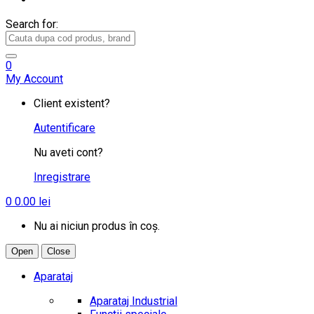
Search for:
0
My Account
Client existent?
Autentificare
Nu aveti cont?
Inregistrare
0
0.00
lei
Nu ai niciun produs în coș.
Open
Close
Aparataj
Aparataj Industrial