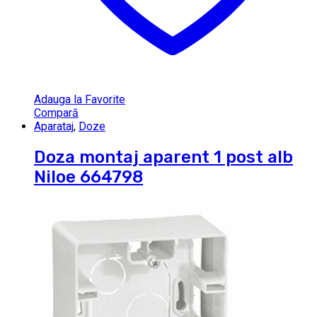
Adauga la Favorite
Compară
Aparataj
,
Doze
Doza montaj aparent 1 post alb
Niloe 664798