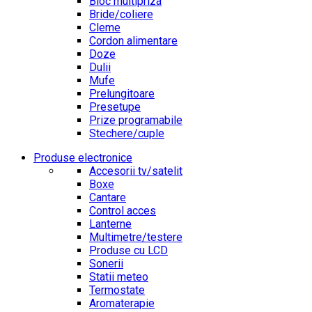
Bloc multipriza
Bride/coliere
Cleme
Cordon alimentare
Doze
Dulii
Mufe
Prelungitoare
Presetupe
Prize programabile
Stechere/cuple
Produse electronice
Accesorii tv/satelit
Boxe
Cantare
Control acces
Lanterne
Multimetre/testere
Produse cu LCD
Sonerii
Statii meteo
Termostate
Aromaterapie