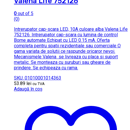
Valena Life 752126
0
out of 5
(0)
Intrerupator cap-scara LED, 10A culoare alba Valena Life
752126. Intrerupator cap-scara cu lumina de control
Borne automate Echipat cu LED 0.15 mA. Oferta
completa pentru spatii rezidentiale sau comerciale O
gama variata de solutii ce raspunde oricaror nevoi.
Mecanismele Valena se livreaza cu placa si suport
metalic. Se monteaza cu suruburi sau gheare de
prindere. Se echipeaza cu rama.
SKU: 01010001014363
53.89
lei
cu TVA
Adaugă în coș