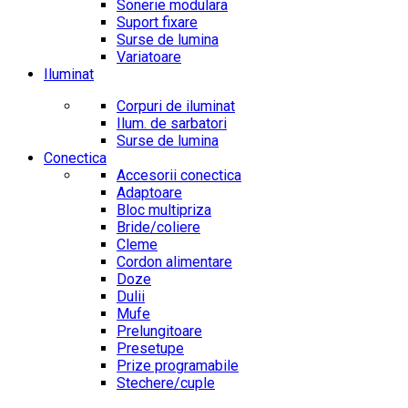
Sonerie modulara
Suport fixare
Surse de lumina
Variatoare
Iluminat
Corpuri de iluminat
Ilum. de sarbatori
Surse de lumina
Conectica
Accesorii conectica
Adaptoare
Bloc multipriza
Bride/coliere
Cleme
Cordon alimentare
Doze
Dulii
Mufe
Prelungitoare
Presetupe
Prize programabile
Stechere/cuple