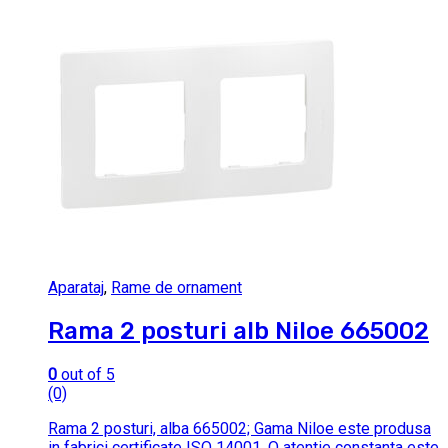
Aparataj
,
Rame de ornament
Rama 2 posturi alb Niloe 665002
0
out of 5
(0)
Rama 2 posturi, alba 665002; Gama Niloe este produsa
in fabrici certificate ISO 14001. O atentie constanta este