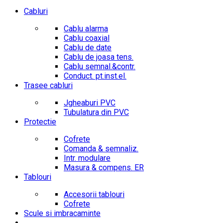
Cabluri
Cablu alarma
Cablu coaxial
Cablu de date
Cablu de joasa tens.
Cablu semnal.&contr.
Conduct. pt.inst.el.
Trasee cabluri
Jgheaburi PVC
Tubulatura din PVC
Protectie
Cofrete
Comanda & semnaliz.
Intr. modulare
Masura & compens. ER
Tablouri
Accesorii tablouri
Cofrete
Scule si imbracaminte