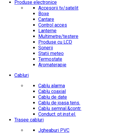
Produse electronice
Accesorii tv/satelit
Boxe
Cantare
Control acces
Lanterne
Multimetre/testere
Produse cu LCD
Sonerii
Statii meteo
Termostate
Aromaterapie
Cabluri
Cablu alarma
Cablu coaxial
Cablu de date
Cablu de joasa tens.
Cablu semnal.&contr.
Conduct. pt.inst.el.
Trasee cabluri
Jgheaburi PVC