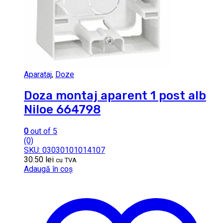
Aparataj
,
Doze
Doza montaj aparent 1 post alb
Niloe 664798
0
out of 5
(0)
SKU: 03030101014107
30.50
lei
cu TVA
Adaugă în coș