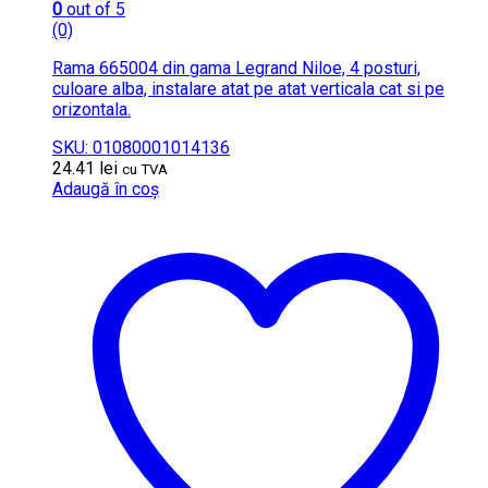
0
out of 5
(0)
Rama 665004 din gama Legrand Niloe, 4 posturi,
culoare alba, instalare atat pe atat verticala cat si pe
orizontala.
SKU: 01080001014136
24.41
lei
cu TVA
Adaugă în coș