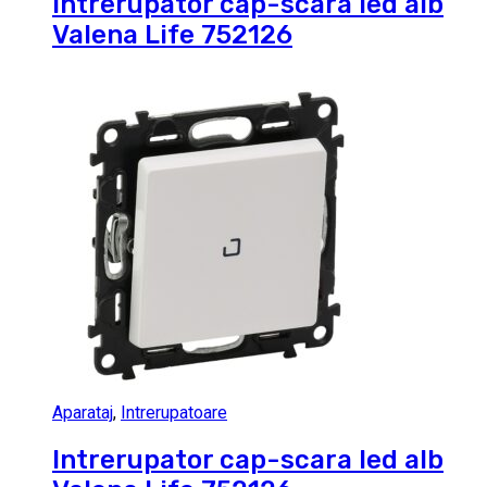
Intrerupator cap-scara led alb
Valena Life 752126
Aparataj
,
Intrerupatoare
Intrerupator cap-scara led alb