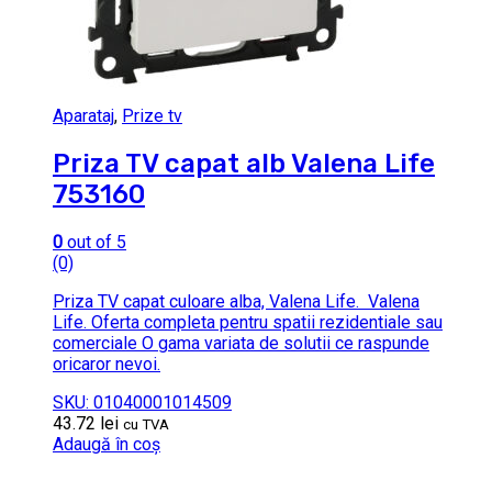
Aparataj
,
Prize tv
Priza TV capat alb Valena Life
753160
0
out of 5
(0)
Priza TV capat culoare alba, Valena Life. Valena
Life. Oferta completa pentru spatii rezidentiale sau
comerciale O gama variata de solutii ce raspunde
oricaror nevoi.
SKU: 01040001014509
43.72
lei
cu TVA
Adaugă în coș