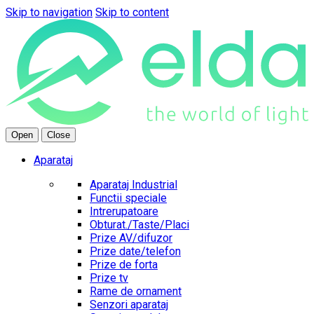
Skip to navigation
Skip to content
Open
Close
Aparataj
Aparataj Industrial
Functii speciale
Intrerupatoare
Obturat./Taste/Placi
Prize AV/difuzor
Prize date/telefon
Prize de forta
Prize tv
Rame de ornament
Senzori aparataj