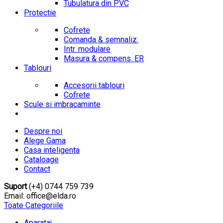
Tubulatura din PVC
Protectie
Cofrete
Comanda & semnaliz.
Intr. modulare
Masura & compens. ER
Tablouri
Accesorii tablouri
Cofrete
Scule si imbracaminte
Despre noi
Alege Gama
Casa inteligenta
Cataloage
Contact
Suport
(+4) 0744 759 739
Email: office@elda.ro
Toate Categoriile
Aparataj