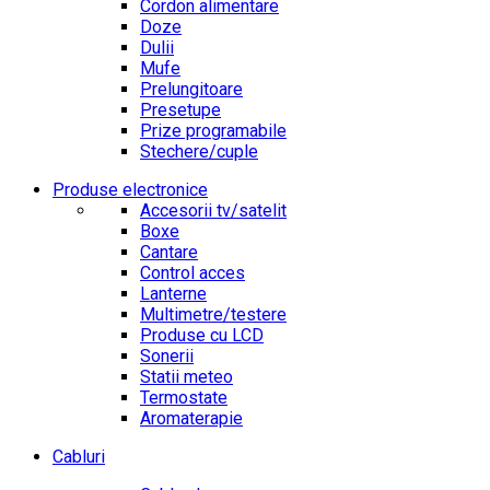
Cordon alimentare
Doze
Dulii
Mufe
Prelungitoare
Presetupe
Prize programabile
Stechere/cuple
Produse electronice
Accesorii tv/satelit
Boxe
Cantare
Control acces
Lanterne
Multimetre/testere
Produse cu LCD
Sonerii
Statii meteo
Termostate
Aromaterapie
Cabluri