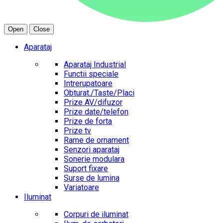
Open
Close
Aparataj
Aparataj Industrial
Functii speciale
Intrerupatoare
Obturat./Taste/Placi
Prize AV/difuzor
Prize date/telefon
Prize de forta
Prize tv
Rame de ornament
Senzori aparataj
Sonerie modulara
Suport fixare
Surse de lumina
Variatoare
Iluminat
Corpuri de iluminat