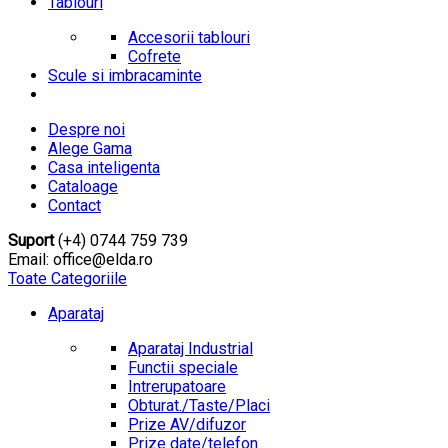
Tablouri
Accesorii tablouri
Cofrete
Scule si imbracaminte
Despre noi
Alege Gama
Casa inteligenta
Cataloage
Contact
Suport
(+4) 0744 759 739
Email: office@elda.ro
Toate Categoriile
Aparataj
Aparataj Industrial
Functii speciale
Intrerupatoare
Obturat./Taste/Placi
Prize AV/difuzor
Prize date/telefon