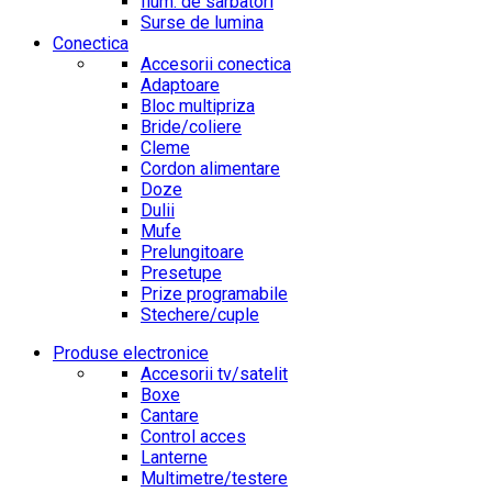
Ilum. de sarbatori
Surse de lumina
Conectica
Accesorii conectica
Adaptoare
Bloc multipriza
Bride/coliere
Cleme
Cordon alimentare
Doze
Dulii
Mufe
Prelungitoare
Presetupe
Prize programabile
Stechere/cuple
Produse electronice
Accesorii tv/satelit
Boxe
Cantare
Control acces
Lanterne
Multimetre/testere