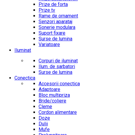
Prize de forta
Prize tv
Rame de ornament
Senzori aparataj
Sonerie modulara
Suport fixare
Surse de lumina
Variatoare
Iluminat
Corpuri de iluminat
Ilum. de sarbatori
Surse de lumina
Conectica
Accesorii conectica
Adaptoare
Bloc multipriza
Bride/coliere
Cleme
Cordon alimentare
Doze
Dulii
Mufe