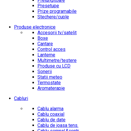
Prelungitoare
Presetupe
Prize programabile
Stechere/cuple
Produse electronice
Accesorii tv/satelit
Boxe
Cantare
Control acces
Lanterne
Multimetre/testere
Produse cu LCD
Sonerii
Statii meteo
Termostate
Aromaterapie
Cabluri
Cablu alarma
Cablu coaxial
Cablu de date
Cablu de joasa tens.
Cablu semnal.&contr.