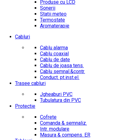
Produse cu LCD
Sonerii
Statii meteo
Termostate
Aromaterapie
Cabluri
Cablu alarma
Cablu coaxial
Cablu de date
Cablu de joasa tens.
Cablu semnal.&contr.
Conduct. pt.inst.el.
Trasee cabluri
Jgheaburi PVC
Tubulatura din PVC
Protectie
Cofrete
Comanda & semnaliz.
Intr. modulare
Masura & compens. ER