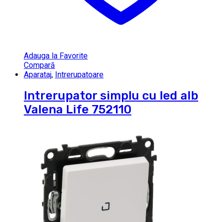
Adauga la Favorite
Compară
Aparataj
,
Intrerupatoare
Intrerupator simplu cu led alb
Valena Life 752110