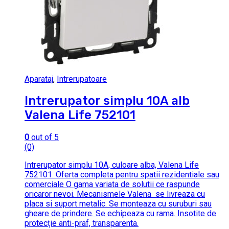
Aparataj
,
Intrerupatoare
Intrerupator simplu 10A alb
Valena Life 752101
0
out of 5
(0)
Intrerupator simplu 10A, culoare alba, Valena Life
752101. Oferta completa pentru spatii rezidentiale sau
comerciale O gama variata de solutii ce raspunde
oricaror nevoi. Mecanismele Valena se livreaza cu
placa si suport metalic. Se monteaza cu suruburi sau
gheare de prindere. Se echipeaza cu rama. Insotite de
protecţie anti-praf, transparenta.