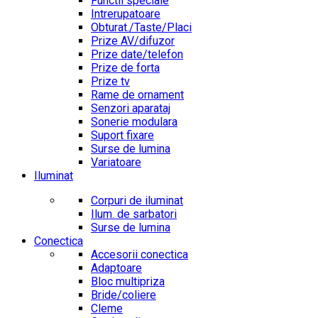
Functii speciale
Intrerupatoare
Obturat./Taste/Placi
Prize AV/difuzor
Prize date/telefon
Prize de forta
Prize tv
Rame de ornament
Senzori aparataj
Sonerie modulara
Suport fixare
Surse de lumina
Variatoare
Iluminat
Corpuri de iluminat
Ilum. de sarbatori
Surse de lumina
Conectica
Accesorii conectica
Adaptoare
Bloc multipriza
Bride/coliere
Cleme