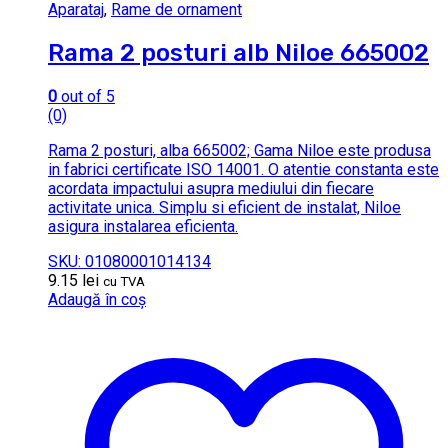
Aparataj
,
Rame de ornament
Rama 2 posturi alb Niloe 665002
0
out of 5
(0)
Rama 2 posturi, alba 665002; Gama Niloe este produsa
in fabrici certificate ISO 14001. O atentie constanta este
acordata impactului asupra mediului din fiecare
activitate unica. Simplu si eficient de instalat, Niloe
asigura instalarea eficienta.
SKU: 01080001014134
9.15
lei
cu TVA
Adaugă în coș