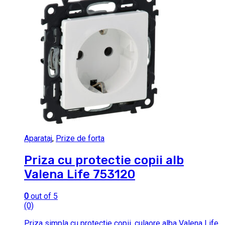
Aparataj
,
Prize de forta
Priza cu protectie copii alb
Valena Life 753120
0
out of 5
(0)
Priza simpla cu protectie copii, culaore alba Valena Life.