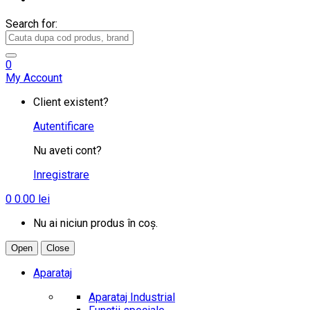
Search for:
0
My Account
Client existent?
Autentificare
Nu aveti cont?
Inregistrare
0
0.00
lei
Nu ai niciun produs în coș.
Open
Close
Aparataj
Aparataj Industrial