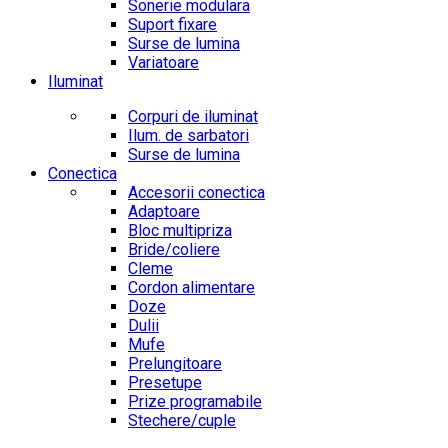
Sonerie modulara
Suport fixare
Surse de lumina
Variatoare
Iluminat
Corpuri de iluminat
Ilum. de sarbatori
Surse de lumina
Conectica
Accesorii conectica
Adaptoare
Bloc multipriza
Bride/coliere
Cleme
Cordon alimentare
Doze
Dulii
Mufe
Prelungitoare
Presetupe
Prize programabile
Stechere/cuple