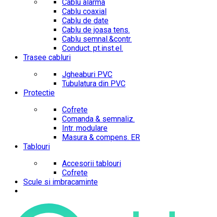
Cablu alarma
Cablu coaxial
Cablu de date
Cablu de joasa tens.
Cablu semnal.&contr.
Conduct. pt.inst.el.
Trasee cabluri
Jgheaburi PVC
Tubulatura din PVC
Protectie
Cofrete
Comanda & semnaliz.
Intr. modulare
Masura & compens. ER
Tablouri
Accesorii tablouri
Cofrete
Scule si imbracaminte