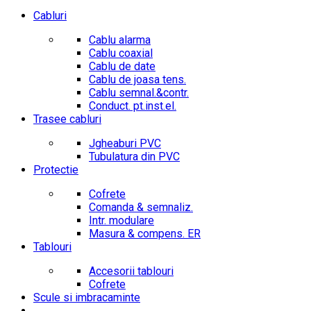
Cabluri
Cablu alarma
Cablu coaxial
Cablu de date
Cablu de joasa tens.
Cablu semnal.&contr.
Conduct. pt.inst.el.
Trasee cabluri
Jgheaburi PVC
Tubulatura din PVC
Protectie
Cofrete
Comanda & semnaliz.
Intr. modulare
Masura & compens. ER
Tablouri
Accesorii tablouri
Cofrete
Scule si imbracaminte