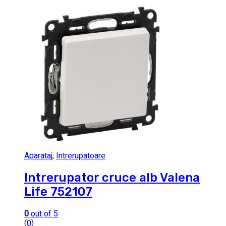
Aparataj
,
Intrerupatoare
Intrerupator cruce alb Valena
Life 752107
0
out of 5
(0)