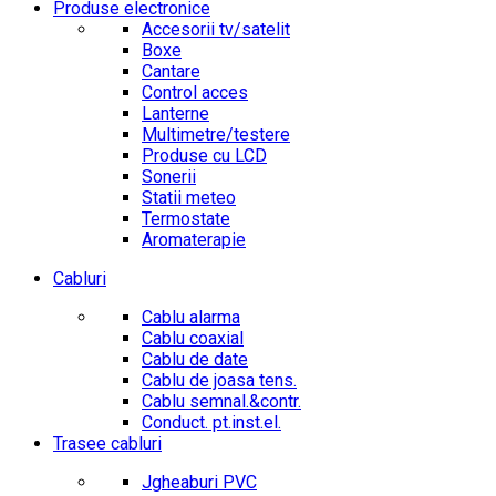
Produse electronice
Accesorii tv/satelit
Boxe
Cantare
Control acces
Lanterne
Multimetre/testere
Produse cu LCD
Sonerii
Statii meteo
Termostate
Aromaterapie
Cabluri
Cablu alarma
Cablu coaxial
Cablu de date
Cablu de joasa tens.
Cablu semnal.&contr.
Conduct. pt.inst.el.
Trasee cabluri
Jgheaburi PVC