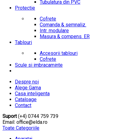
Tubulatura din PVC
Protectie
Cofrete
Comanda & semnaliz.
Intr. modulare
Masura & compens. ER
Tablouri
Accesorii tablouri
Cofrete
Scule si imbracaminte
Despre noi
Alege Gama
Casa inteligenta
Cataloage
Contact
Suport
(+4) 0744 759 739
Email: office@elda.ro
Toate Categoriile
Aparataj