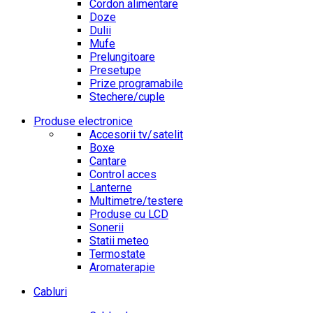
Cordon alimentare
Doze
Dulii
Mufe
Prelungitoare
Presetupe
Prize programabile
Stechere/cuple
Produse electronice
Accesorii tv/satelit
Boxe
Cantare
Control acces
Lanterne
Multimetre/testere
Produse cu LCD
Sonerii
Statii meteo
Termostate
Aromaterapie
Cabluri