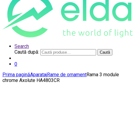
Search
Caută după:
Caută
0
Prima pagină
Aparataj
Rame de ornament
Rama 3 module
chrome Axolute HA4803CR