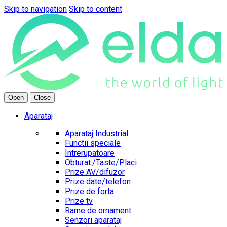
Skip to navigation
Skip to content
Open
Close
Aparataj
Aparataj Industrial
Functii speciale
Intrerupatoare
Obturat./Taste/Placi
Prize AV/difuzor
Prize date/telefon
Prize de forta
Prize tv
Rame de ornament
Senzori aparataj