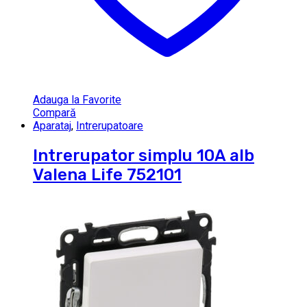
Adauga la Favorite
Compară
Aparataj
,
Intrerupatoare
Intrerupator simplu 10A alb
Valena Life 752101