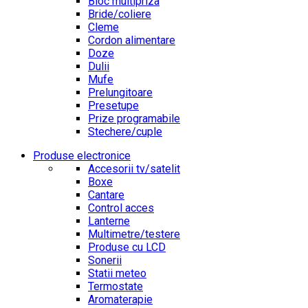
Bloc multipriza
Bride/coliere
Cleme
Cordon alimentare
Doze
Dulii
Mufe
Prelungitoare
Presetupe
Prize programabile
Stechere/cuple
Produse electronice
Accesorii tv/satelit
Boxe
Cantare
Control acces
Lanterne
Multimetre/testere
Produse cu LCD
Sonerii
Statii meteo
Termostate
Aromaterapie