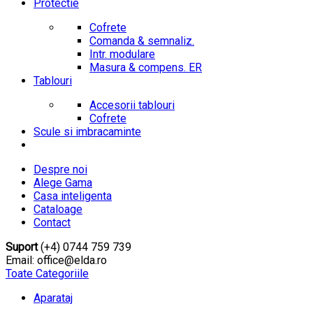
Protectie
Cofrete
Comanda & semnaliz.
Intr. modulare
Masura & compens. ER
Tablouri
Accesorii tablouri
Cofrete
Scule si imbracaminte
Despre noi
Alege Gama
Casa inteligenta
Cataloage
Contact
Suport
(+4) 0744 759 739
Email: office@elda.ro
Toate Categoriile
Aparataj