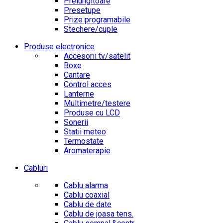
Prelungitoare
Presetupe
Prize programabile
Stechere/cuple
Produse electronice
Accesorii tv/satelit
Boxe
Cantare
Control acces
Lanterne
Multimetre/testere
Produse cu LCD
Sonerii
Statii meteo
Termostate
Aromaterapie
Cabluri
Cablu alarma
Cablu coaxial
Cablu de date
Cablu de joasa tens.