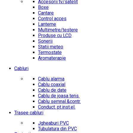
Accesorii tv/satelit
Boxe
Cantare
Control acces
Lanterne
Multimetre/testere
Produse cu LCD
Sonerii
Statii meteo
Termostate
Aromaterapie
Cabluri
Cablu alarma
Cablu coaxial
Cablu de date
Cablu de joasa tens.
Cablu semnal.&contr.
Conduct. pt.inst.el.
Trasee cabluri
Jgheaburi PVC
Tubulatura din PVC