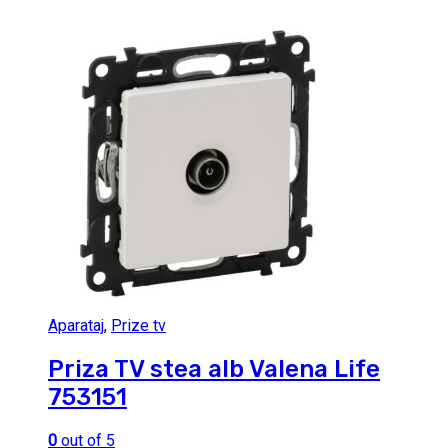
Aparataj
,
Prize tv
Priza TV stea alb Valena Life
753151
0
out of 5