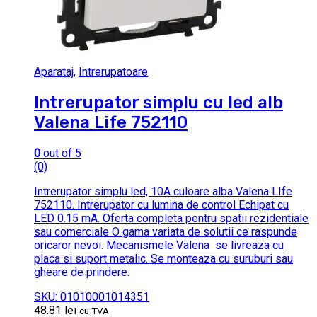
Aparataj
,
Intrerupatoare
Intrerupator simplu cu led alb
Valena Life 752110
0
out of 5
(0)
Intrerupator simplu led, 10A culoare alba Valena LIfe
752110. Intrerupator cu lumina de control Echipat cu
LED 0.15 mA. Oferta completa pentru spatii rezidentiale
sau comerciale O gama variata de solutii ce raspunde
oricaror nevoi. Mecanismele Valena se livreaza cu
placa si suport metalic. Se monteaza cu suruburi sau
gheare de prindere.
SKU: 01010001014351
48.81
lei
cu TVA