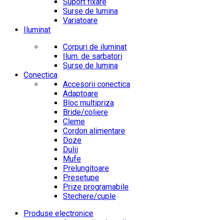
Suport fixare
Surse de lumina
Variatoare
Iluminat
Corpuri de iluminat
Ilum. de sarbatori
Surse de lumina
Conectica
Accesorii conectica
Adaptoare
Bloc multipriza
Bride/coliere
Cleme
Cordon alimentare
Doze
Dulii
Mufe
Prelungitoare
Presetupe
Prize programabile
Stechere/cuple
Produse electronice