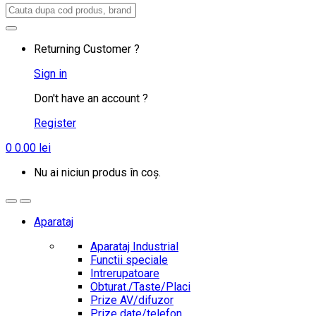
Search
for:
Returning Customer ?
Sign in
Don't have an account ?
Register
0
0.00
lei
Nu ai niciun produs în coș.
Aparataj
Aparataj Industrial
Functii speciale
Intrerupatoare
Obturat./Taste/Placi
Prize AV/difuzor
Prize date/telefon