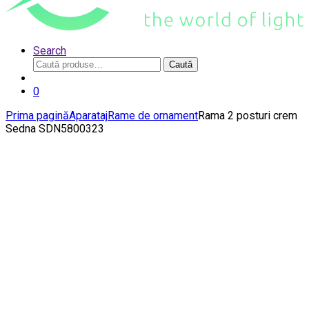
Search
Caută
Caută
după:
0
Prima pagină
Aparataj
Rame de ornament
Rama 2 posturi crem
Sedna SDN5800323