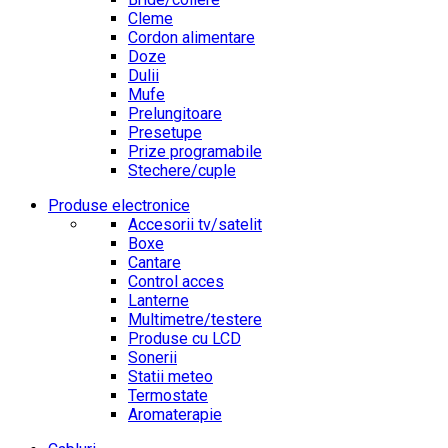
Cleme
Cordon alimentare
Doze
Dulii
Mufe
Prelungitoare
Presetupe
Prize programabile
Stechere/cuple
Produse electronice
Accesorii tv/satelit
Boxe
Cantare
Control acces
Lanterne
Multimetre/testere
Produse cu LCD
Sonerii
Statii meteo
Termostate
Aromaterapie