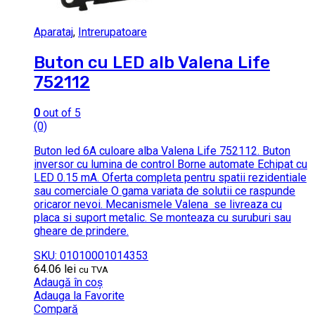
Aparataj
,
Intrerupatoare
Buton cu LED alb Valena Life
752112
0
out of 5
(0)
Buton led 6A culoare alba Valena Life 752112. Buton
inversor cu lumina de control Borne automate Echipat cu
LED 0.15 mA. Oferta completa pentru spatii rezidentiale
sau comerciale O gama variata de solutii ce raspunde
oricaror nevoi. Mecanismele Valena se livreaza cu
placa si suport metalic. Se monteaza cu suruburi sau
gheare de prindere.
SKU: 01010001014353
64.06
lei
cu TVA
Adaugă în coș
Adauga la Favorite
Compară