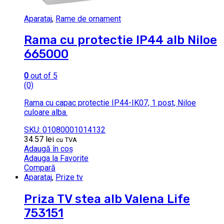
Aparataj
,
Rame de ornament
Rama cu protectie IP44 alb Niloe
665000
0
out of 5
(0)
Rama cu capac protectie IP44-IK07, 1 post, Niloe
culoare alba.
SKU: 01080001014132
34.57
lei
cu TVA
Adaugă în coș
Adauga la Favorite
Compară
Aparataj
,
Prize tv
Priza TV stea alb Valena Life
753151