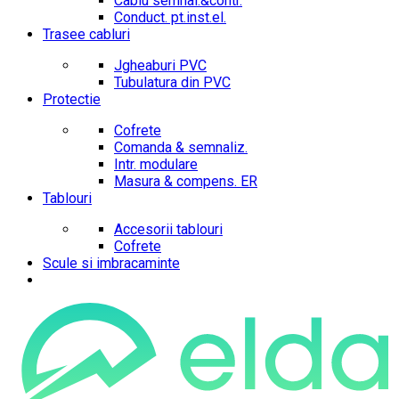
Cablu semnal.&contr.
Conduct. pt.inst.el.
Trasee cabluri
Jgheaburi PVC
Tubulatura din PVC
Protectie
Cofrete
Comanda & semnaliz.
Intr. modulare
Masura & compens. ER
Tablouri
Accesorii tablouri
Cofrete
Scule si imbracaminte