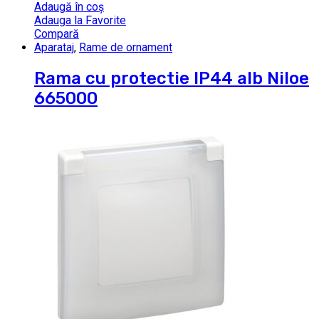
Adaugă în coș
Adauga la Favorite
Compară
Aparataj
,
Rame de ornament
Rama cu protectie IP44 alb Niloe
665000