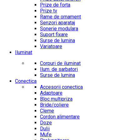
Prize de forta
Prize tv
Rame de ornament
Senzori aparataj
Sonerie modulara
Suport fixare
Surse de lumina
Variatoare
Iluminat
Corpuri de iluminat
Ilum. de sarbatori
Surse de lumina
Conectica
Accesorii conectica
Adaptoare
Bloc multipriza
Bride/coliere
Cleme
Cordon alimentare
Doze
Dulii
Mufe