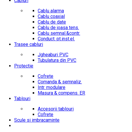
Cabluri
Cablu alarma
Cablu coaxial
Cablu de date
Cablu de joasa tens.
Cablu semnal.&contr.
Conduct. pt.inst.el.
Trasee cabluri
Jgheaburi PVC
Tubulatura din PVC
Protectie
Cofrete
Comanda & semnaliz.
Intr. modulare
Masura & compens. ER
Tablouri
Accesorii tablouri
Cofrete
Scule si imbracaminte