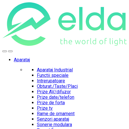
Skip
Skip
to
to
navigation
content
Aparataj
Aparataj Industrial
Functii speciale
Intrerupatoare
Obturat./Taste/Placi
Prize AV/difuzor
Prize date/telefon
Prize de forta
Prize tv
Rame de ornament
Senzori aparataj
Sonerie modulara