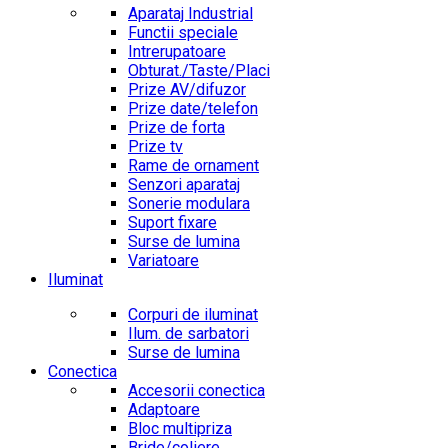
Aparataj Industrial
Functii speciale
Intrerupatoare
Obturat./Taste/Placi
Prize AV/difuzor
Prize date/telefon
Prize de forta
Prize tv
Rame de ornament
Senzori aparataj
Sonerie modulara
Suport fixare
Surse de lumina
Variatoare
Iluminat
Corpuri de iluminat
Ilum. de sarbatori
Surse de lumina
Conectica
Accesorii conectica
Adaptoare
Bloc multipriza
Bride/coliere