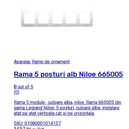
Aparataj
,
Rame de ornament
Rama 5 posturi alb Niloe 665005
0
out of 5
(0)
Rama 5 module , culoare alba, niloe. Rama 665005 din
gama Legrand Niloe, 5 posturi, culoare alba, instalare
atat pe atat verticala cat si pe orizontala.
SKU: 01080001014137
34.57
lei