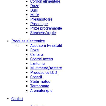
Cordon alimentare
Doze
Dulii
Mufe
Prelungitoare
Presetupe
Prize programabile
Stechere/cuple
Produse electronice
Accesorii tv/satelit
Boxe
Cantare
Control acces
Lanterne
Multimetre/testere
Produse cu LCD
Sonerii
Statii meteo
Termostate
Aromaterapie
Cabluri