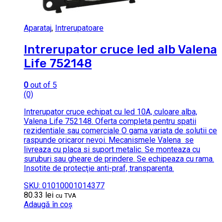
Aparataj
,
Intrerupatoare
Intrerupator cruce led alb Valena
Life 752148
0
out of 5
(0)
Intrerupator cruce echipat cu led 10A, culoare alba,
Valena Life 752148. Oferta completa pentru spatii
rezidentiale sau comerciale O gama variata de solutii ce
raspunde oricaror nevoi. Mecanismele Valena se
livreaza cu placa si suport metalic. Se monteaza cu
suruburi sau gheare de prindere. Se echipeaza cu rama.
Insotite de protecţie anti-praf, transparenta.
SKU: 01010001014377
80.33
lei
cu TVA
Adaugă în coș