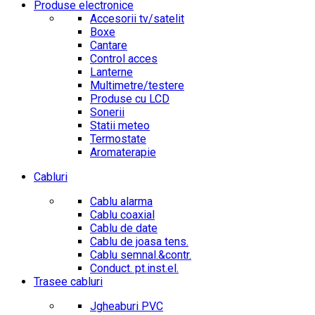
Produse electronice
Accesorii tv/satelit
Boxe
Cantare
Control acces
Lanterne
Multimetre/testere
Produse cu LCD
Sonerii
Statii meteo
Termostate
Aromaterapie
Cabluri
Cablu alarma
Cablu coaxial
Cablu de date
Cablu de joasa tens.
Cablu semnal.&contr.
Conduct. pt.inst.el.
Trasee cabluri
Jgheaburi PVC