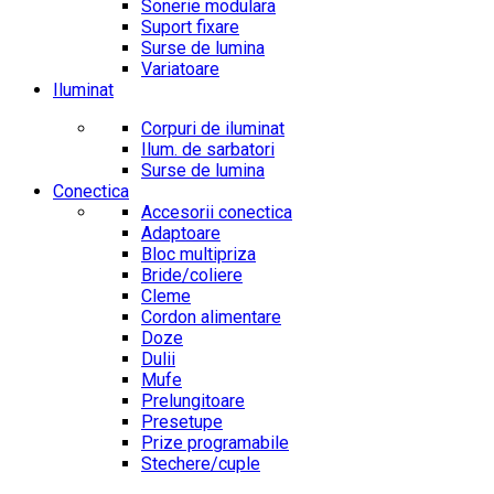
Sonerie modulara
Suport fixare
Surse de lumina
Variatoare
Iluminat
Corpuri de iluminat
Ilum. de sarbatori
Surse de lumina
Conectica
Accesorii conectica
Adaptoare
Bloc multipriza
Bride/coliere
Cleme
Cordon alimentare
Doze
Dulii
Mufe
Prelungitoare
Presetupe
Prize programabile
Stechere/cuple