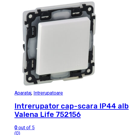
Aparataj
,
Intrerupatoare
Intrerupator cap-scara IP44 alb
Valena Life 752156
0
out of 5
(0)