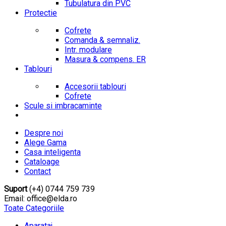
Tubulatura din PVC
Protectie
Cofrete
Comanda & semnaliz.
Intr. modulare
Masura & compens. ER
Tablouri
Accesorii tablouri
Cofrete
Scule si imbracaminte
Despre noi
Alege Gama
Casa inteligenta
Cataloage
Contact
Suport
(+4) 0744 759 739
Email: office@elda.ro
Toate Categoriile
Aparataj