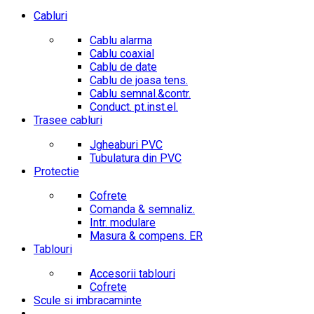
Cabluri
Cablu alarma
Cablu coaxial
Cablu de date
Cablu de joasa tens.
Cablu semnal.&contr.
Conduct. pt.inst.el.
Trasee cabluri
Jgheaburi PVC
Tubulatura din PVC
Protectie
Cofrete
Comanda & semnaliz.
Intr. modulare
Masura & compens. ER
Tablouri
Accesorii tablouri
Cofrete
Scule si imbracaminte