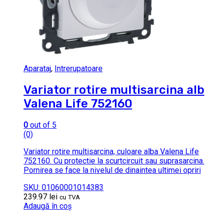
Aparataj
,
Intrerupatoare
Variator rotire multisarcina alb
Valena Life 752160
0
out of 5
(0)
Variator rotire multisarcina, culoare alba Valena Life
752160. Cu protectie la scurtcircuit sau suprasarcina.
Pornirea se face la nivelul de dinaintea ultimei opriri
SKU: 01060001014383
239.97
lei
cu TVA
Adaugă în coș