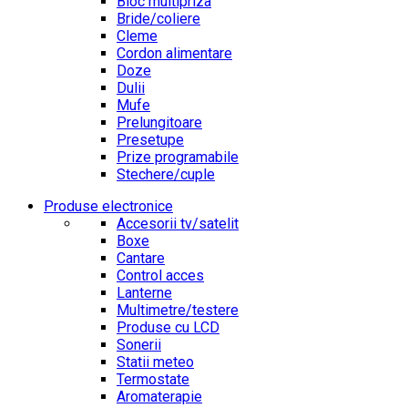
Bloc multipriza
Bride/coliere
Cleme
Cordon alimentare
Doze
Dulii
Mufe
Prelungitoare
Presetupe
Prize programabile
Stechere/cuple
Produse electronice
Accesorii tv/satelit
Boxe
Cantare
Control acces
Lanterne
Multimetre/testere
Produse cu LCD
Sonerii
Statii meteo
Termostate
Aromaterapie