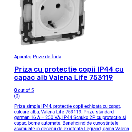
Aparataj
,
Prize de forta
Priza cu protectie copii IP44 cu
capac alb Valena Life 753119
0
out of 5
(0)
Priza simpla IP44, protectie copii echipata cu capat,
culoare alba, Valena Life 753119. Prize standard
german 16 A – 250 VA, IP44 Schuko 2P cu protectie si
capac, borne automate. Beneficiind de cunostintele
acumulate in decenii de existenta Legrand, gama Valena