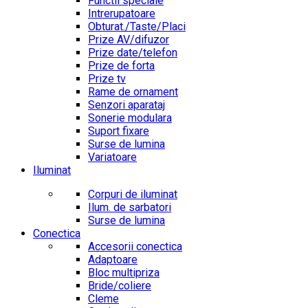
Functii speciale
Intrerupatoare
Obturat./Taste/Placi
Prize AV/difuzor
Prize date/telefon
Prize de forta
Prize tv
Rame de ornament
Senzori aparataj
Sonerie modulara
Suport fixare
Surse de lumina
Variatoare
Iluminat
Corpuri de iluminat
Ilum. de sarbatori
Surse de lumina
Conectica
Accesorii conectica
Adaptoare
Bloc multipriza
Bride/coliere
Cleme