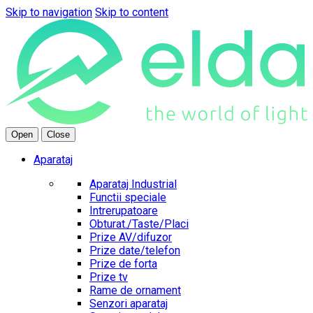
Skip to navigation
Skip to content
Open
Close
Aparataj
Aparataj Industrial
Functii speciale
Intrerupatoare
Obturat./Taste/Placi
Prize AV/difuzor
Prize date/telefon
Prize de forta
Prize tv
Rame de ornament
Senzori aparataj