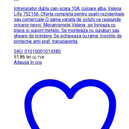
Intrerupator dublu cap-scara 10A, culoare alba, Valena
Life 752156. Oferta completa pentru spatii rezidentiale
sau comerciale O gama variata de solutii ce raspunde
oricaror nevoi. Mecanismele Valena se livreaza cu
placa si suport metalic. Se monteaza cu suruburi sau
gheare de prindere. Se echipeaza cu rama. Insotite de
protecţie anti-praf, transparenta.
SKU: 01010001014380
51.86
lei
cu TVA
Adaugă în coș