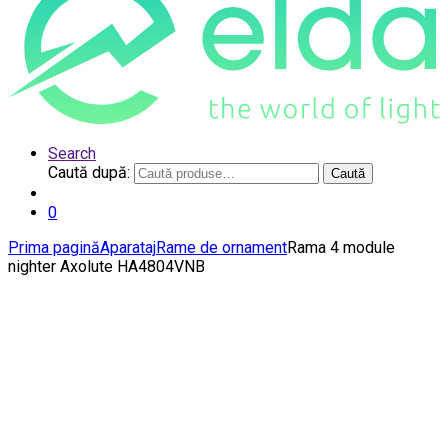
Search
Caută după:
Caută
0
Prima pagină
Aparataj
Rame de ornament
Rama 4 module
nighter Axolute HA4804VNB