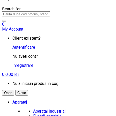
Search for:
0
My Account
Client existent?
Autentificare
Nu aveti cont?
Inregistrare
0
0.00
lei
Nu ai niciun produs în coș.
Open
Close
Aparataj
Aparataj Industrial