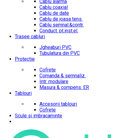
Cablu alarma
Cablu coaxial
Cablu de date
Cablu de joasa tens.
Cablu semnal.&contr.
Conduct. pt.inst.el.
Trasee cabluri
Jgheaburi PVC
Tubulatura din PVC
Protectie
Cofrete
Comanda & semnaliz.
Intr. modulare
Masura & compens. ER
Tablouri
Accesorii tablouri
Cofrete
Scule si imbracaminte