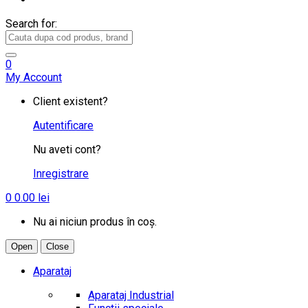
Search for:
0
My Account
Client existent?
Autentificare
Nu aveti cont?
Inregistrare
0
0.00
lei
Nu ai niciun produs în coș.
Open
Close
Aparataj
Aparataj Industrial