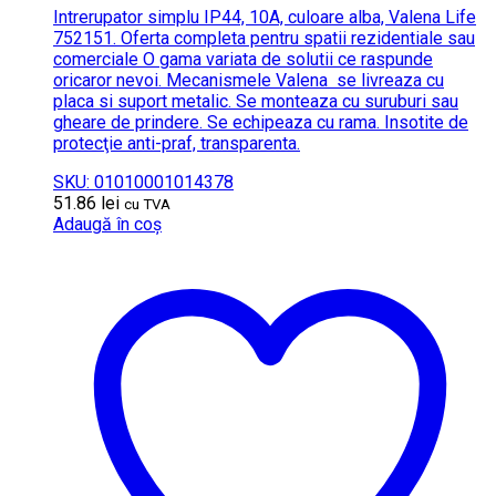
Intrerupator simplu IP44, 10A, culoare alba, Valena Life
752151. Oferta completa pentru spatii rezidentiale sau
comerciale O gama variata de solutii ce raspunde
oricaror nevoi. Mecanismele Valena se livreaza cu
placa si suport metalic. Se monteaza cu suruburi sau
gheare de prindere. Se echipeaza cu rama. Insotite de
protecţie anti-praf, transparenta.
SKU: 01010001014378
51.86
lei
cu TVA
Adaugă în coș