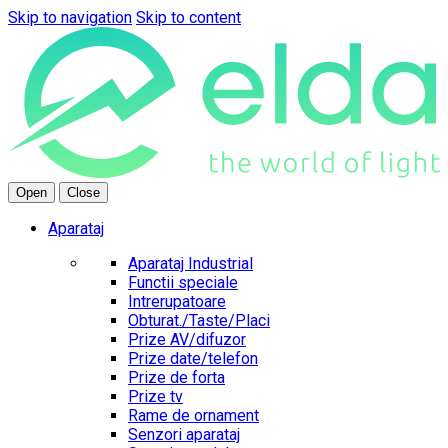
Skip to navigation
Skip to content
Open
Close
Aparataj
Aparataj Industrial
Functii speciale
Intrerupatoare
Obturat./Taste/Placi
Prize AV/difuzor
Prize date/telefon
Prize de forta
Prize tv
Rame de ornament
Senzori aparataj