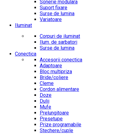
Sonerie modulara
Suport fixare
Surse de lumina
Variatoare
Iluminat
Corpuri de iluminat
Ilum. de sarbatori
Surse de lumina
Conectica
Accesorii conectica
Adaptoare
Bloc multipriza
Bride/coliere
Cleme
Cordon alimentare
Doze
Dulii
Mufe
Prelungitoare
Presetupe
Prize programabile
Stechere/cuple