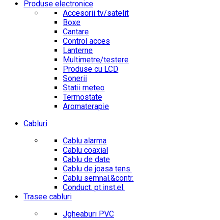
Produse electronice
Accesorii tv/satelit
Boxe
Cantare
Control acces
Lanterne
Multimetre/testere
Produse cu LCD
Sonerii
Statii meteo
Termostate
Aromaterapie
Cabluri
Cablu alarma
Cablu coaxial
Cablu de date
Cablu de joasa tens.
Cablu semnal.&contr.
Conduct. pt.inst.el.
Trasee cabluri
Jgheaburi PVC