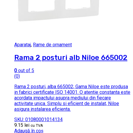
Aparataj
,
Rame de ornament
Rama 2 posturi alb Niloe 665002
0
out of 5
(0)
Rama 2 posturi, alba 665002; Gama Niloe este produsa
in fabrici certificate ISO 14001. O atentie constanta este
acordata impactului asupra mediului din fiecare
activitate unica. Simplu si eficient de instalat, Niloe
asigura instalarea eficienta.
SKU: 01080001014134
9.15
lei
cu TVA
Adaugă în coș