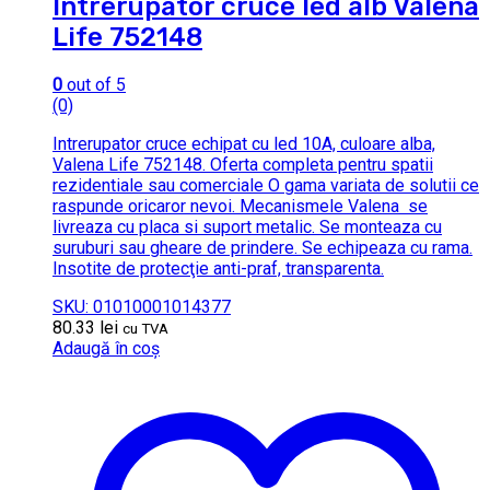
Intrerupator cruce led alb Valena
Life 752148
0
out of 5
(0)
Intrerupator cruce echipat cu led 10A, culoare alba,
Valena Life 752148. Oferta completa pentru spatii
rezidentiale sau comerciale O gama variata de solutii ce
raspunde oricaror nevoi. Mecanismele Valena se
livreaza cu placa si suport metalic. Se monteaza cu
suruburi sau gheare de prindere. Se echipeaza cu rama.
Insotite de protecţie anti-praf, transparenta.
SKU: 01010001014377
80.33
lei
cu TVA
Adaugă în coș