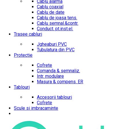
Cablu alarma
Cablu coaxial
Cablu de date
Cablu de joasa tens.
Cablu semnal.&contr.
Conduct. pt.inst.el.
Trasee cabluri
Jgheaburi PVC
Tubulatura din PVC
Protectie
Cofrete
Comanda & semnaliz.
Intr. modulare
Masura & compens. ER
Tablouri
Accesorii tablouri
Cofrete
Scule si imbracaminte