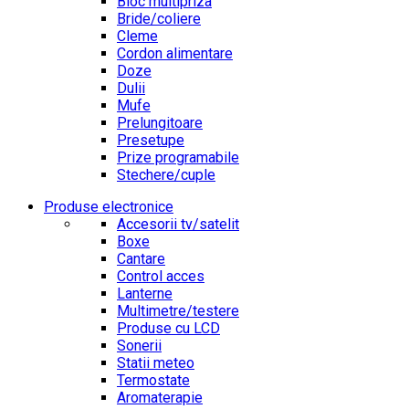
Bloc multipriza
Bride/coliere
Cleme
Cordon alimentare
Doze
Dulii
Mufe
Prelungitoare
Presetupe
Prize programabile
Stechere/cuple
Produse electronice
Accesorii tv/satelit
Boxe
Cantare
Control acces
Lanterne
Multimetre/testere
Produse cu LCD
Sonerii
Statii meteo
Termostate
Aromaterapie