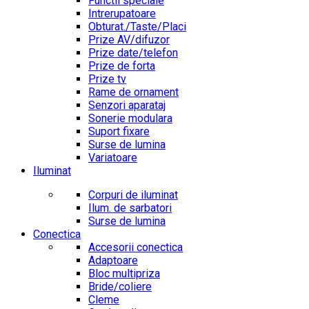
Functii speciale
Intrerupatoare
Obturat./Taste/Placi
Prize AV/difuzor
Prize date/telefon
Prize de forta
Prize tv
Rame de ornament
Senzori aparataj
Sonerie modulara
Suport fixare
Surse de lumina
Variatoare
Iluminat
Corpuri de iluminat
Ilum. de sarbatori
Surse de lumina
Conectica
Accesorii conectica
Adaptoare
Bloc multipriza
Bride/coliere
Cleme