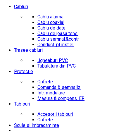
Cabluri
Cablu alarma
Cablu coaxial
Cablu de date
Cablu de joasa tens.
Cablu semnal.&contr.
Conduct. pt.inst.el.
Trasee cabluri
Jgheaburi PVC
Tubulatura din PVC
Protectie
Cofrete
Comanda & semnaliz.
Intr. modulare
Masura & compens. ER
Tablouri
Accesorii tablouri
Cofrete
Scule si imbracaminte