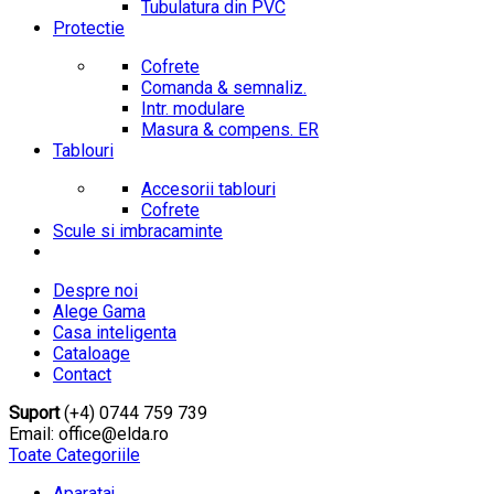
Tubulatura din PVC
Protectie
Cofrete
Comanda & semnaliz.
Intr. modulare
Masura & compens. ER
Tablouri
Accesorii tablouri
Cofrete
Scule si imbracaminte
Despre noi
Alege Gama
Casa inteligenta
Cataloage
Contact
Suport
(+4) 0744 759 739
Email: office@elda.ro
Toate Categoriile
Aparataj