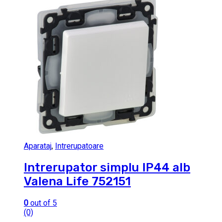
Aparataj
,
Intrerupatoare
Intrerupator simplu IP44 alb
Valena Life 752151
0
out of 5
(0)