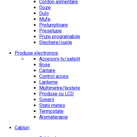
Cordon alimentare
Doze
Dulii
Mufe
Prelungitoare
Presetupe
Prize programabile
Stechere/cuple
Produse electronice
Accesorii tv/satelit
Boxe
Cantare
Control acces
Lanterne
Multimetre/testere
Produse cu LCD
Sonerii
Statii meteo
Termostate
Aromaterapie
Cabluri