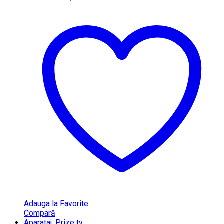
Adauga la Favorite
Compară
Aparataj
,
Prize tv