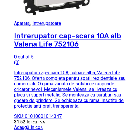
Aparataj
,
Intrerupatoare
Intrerupator cap-scara 10A alb
Valena Life 752106
0
out of 5
(0)
Intrerupator cap-scara 10A, culoare alba, Valena Life
752106. Oferta completa pentru spatii rezidentiale sau
comerciale O gama variata de solutii ce raspunde
oricaror nevoi. Mecanismele Valena se livreaza cu
placa si suport metalic. Se monteaza cu suruburi sau
gheare de prindere. Se echipeaza cu rama. Insotite de
protectie anti-praf, transparenta.
SKU: 01010001014347
31.52
lei
cu TVA
Adaugă în coș