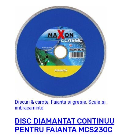
Discuri & carote
,
Faianta si gresie
,
Scule si
imbracaminte
DISC DIAMANTAT CONTINUU
PENTRU FAIANTA MCS230C