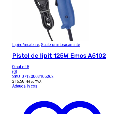
Lipire/incalzire
,
Scule si imbracaminte
Pistol de lipit 125W Emos A5102
0
out of 5
(0)
SKU: 07120003105362
216.58
lei
cu TVA
Adaugă în coș