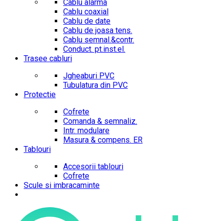
Cablu alarma
Cablu coaxial
Cablu de date
Cablu de joasa tens.
Cablu semnal.&contr.
Conduct. pt.inst.el.
Trasee cabluri
Jgheaburi PVC
Tubulatura din PVC
Protectie
Cofrete
Comanda & semnaliz.
Intr. modulare
Masura & compens. ER
Tablouri
Accesorii tablouri
Cofrete
Scule si imbracaminte