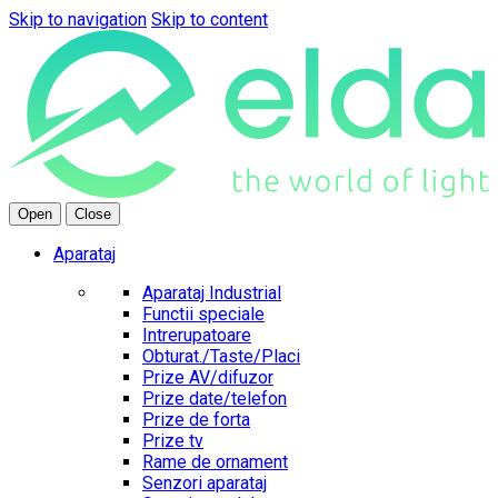
Skip to navigation
Skip to content
Open
Close
Aparataj
Aparataj Industrial
Functii speciale
Intrerupatoare
Obturat./Taste/Placi
Prize AV/difuzor
Prize date/telefon
Prize de forta
Prize tv
Rame de ornament
Senzori aparataj