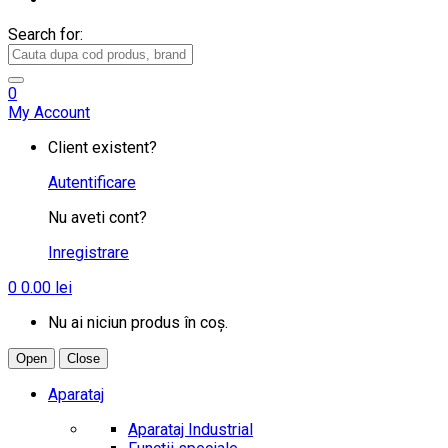
Search for:
0
My Account
Client existent?
Autentificare
Nu aveti cont?
Inregistrare
0
0.00
lei
Nu ai niciun produs în coș.
Open
Close
Aparataj
Aparataj Industrial