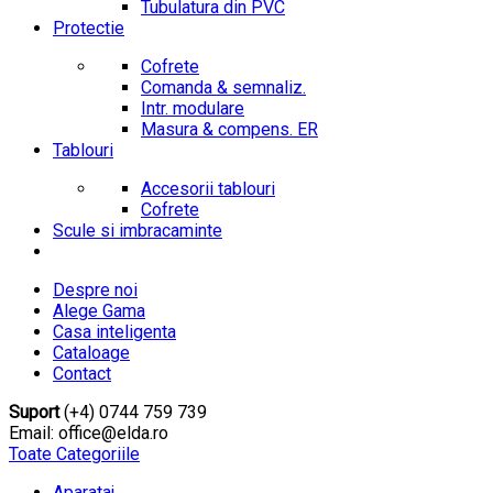
Tubulatura din PVC
Protectie
Cofrete
Comanda & semnaliz.
Intr. modulare
Masura & compens. ER
Tablouri
Accesorii tablouri
Cofrete
Scule si imbracaminte
Despre noi
Alege Gama
Casa inteligenta
Cataloage
Contact
Suport
(+4) 0744 759 739
Email: office@elda.ro
Toate Categoriile
Aparataj