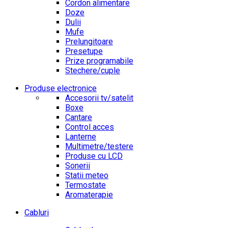
Cordon alimentare
Doze
Dulii
Mufe
Prelungitoare
Presetupe
Prize programabile
Stechere/cuple
Produse electronice
Accesorii tv/satelit
Boxe
Cantare
Control acces
Lanterne
Multimetre/testere
Produse cu LCD
Sonerii
Statii meteo
Termostate
Aromaterapie
Cabluri