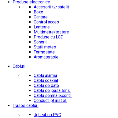
Produse electronice
Accesorii tv/satelit
Boxe
Cantare
Control acces
Lanterne
Multimetre/testere
Produse cu LCD
Sonerii
Statii meteo
Termostate
Aromaterapie
Cabluri
Cablu alarma
Cablu coaxial
Cablu de date
Cablu de joasa tens.
Cablu semnal.&contr.
Conduct. pt.inst.el.
Trasee cabluri
Jgheaburi PVC