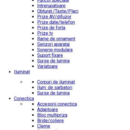
Functii speciale
Intrerupatoare
Obturat./Taste/Placi
Prize AV/difuzor
Prize date/telefon
Prize de forta
Prize tv
Rame de ornament
Senzori aparataj
Sonerie modulara
Suport fixare
Surse de lumina
Variatoare
Iluminat
Corpuri de iluminat
Ilum. de sarbatori
Surse de lumina
Conectica
Accesorii conectica
Adaptoare
Bloc multipriza
Bride/coliere
Cleme