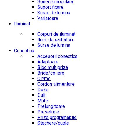
Sonerie modulara
Suport fixare
Surse de lumina
Variatoare
Iluminat
Corpuri de iluminat
Ilum. de sarbatori
Surse de lumina
Conectica
Accesorii conectica
Adaptoare
Bloc multipriza
Bride/coliere
Cleme
Cordon alimentare
Doze
Dulii
Mufe
Prelungitoare
Presetupe
Prize programabile
Stechere/cuple