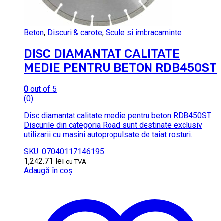
Beton
,
Discuri & carote
,
Scule si imbracaminte
DISC DIAMANTAT CALITATE
MEDIE PENTRU BETON RDB450ST
0
out of 5
(0)
Disc diamantat calitate medie pentru beton RDB450ST.
Discurile din categoria Road sunt destinate exclusiv
utilizarii cu masini autopropulsate de taiat rosturi.
SKU: 07040117146195
1,242.71
lei
cu TVA
Adaugă în coș