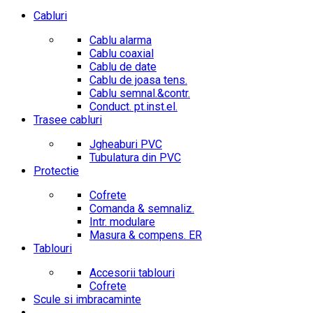
Cabluri
Cablu alarma
Cablu coaxial
Cablu de date
Cablu de joasa tens.
Cablu semnal.&contr.
Conduct. pt.inst.el.
Trasee cabluri
Jgheaburi PVC
Tubulatura din PVC
Protectie
Cofrete
Comanda & semnaliz.
Intr. modulare
Masura & compens. ER
Tablouri
Accesorii tablouri
Cofrete
Scule si imbracaminte