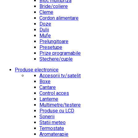
Bloc multipriza
Bride/coliere
Cleme
Cordon alimentare
Doze
Dulii
Mufe
Prelungitoare
Presetupe
Prize programabile
Stechere/cuple
Produse electronice
Accesorii tv/satelit
Boxe
Cantare
Control acces
Lanterne
Multimetre/testere
Produse cu LCD
Sonerii
Statii meteo
Termostate
Aromaterapie