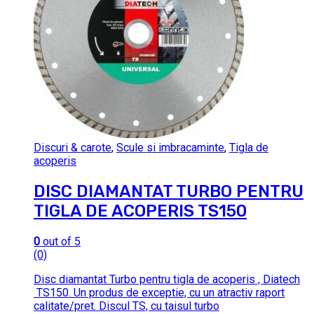
Discuri & carote
,
Scule si imbracaminte
,
Tigla de
acoperis
DISC DIAMANTAT TURBO PENTRU
TIGLA DE ACOPERIS TS150
0
out of 5
(0)
Disc diamantat Turbo pentru tigla de acoperis , Diatech
TS150. Un produs de exceptie, cu un atractiv raport
calitate/pret. Discul TS, cu taisul turbo