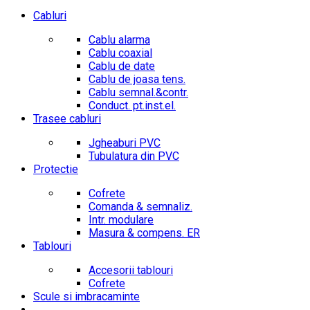
Cabluri
Cablu alarma
Cablu coaxial
Cablu de date
Cablu de joasa tens.
Cablu semnal.&contr.
Conduct. pt.inst.el.
Trasee cabluri
Jgheaburi PVC
Tubulatura din PVC
Protectie
Cofrete
Comanda & semnaliz.
Intr. modulare
Masura & compens. ER
Tablouri
Accesorii tablouri
Cofrete
Scule si imbracaminte