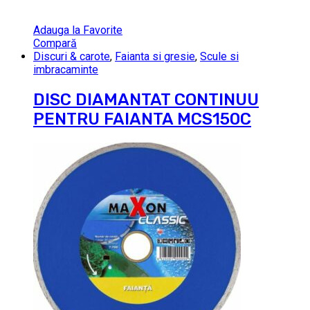
Adauga la Favorite
Compară
Discuri & carote
,
Faianta si gresie
,
Scule si
imbracaminte
DISC DIAMANTAT CONTINUU
PENTRU FAIANTA MCS150C