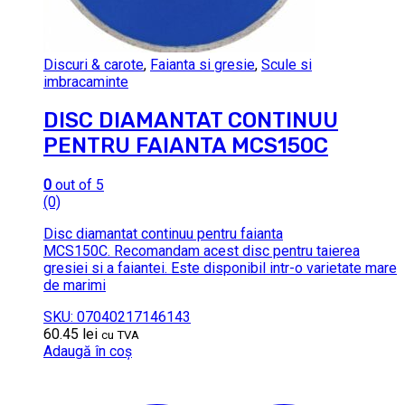
Discuri & carote
,
Faianta si gresie
,
Scule si
imbracaminte
DISC DIAMANTAT CONTINUU
PENTRU FAIANTA MCS150C
0
out of 5
(0)
Disc diamantat continuu pentru faianta
MCS150C. Recomandam acest disc pentru taierea
gresiei si a faiantei. Este disponibil intr-o varietate mare
de marimi
SKU: 07040217146143
60.45
lei
cu TVA
Adaugă în coș