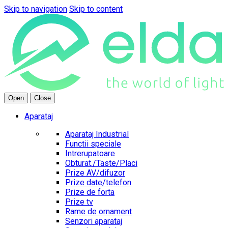
Skip to navigation
Skip to content
Open
Close
Aparataj
Aparataj Industrial
Functii speciale
Intrerupatoare
Obturat./Taste/Placi
Prize AV/difuzor
Prize date/telefon
Prize de forta
Prize tv
Rame de ornament
Senzori aparataj