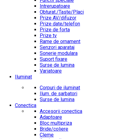
Functii speciale
Intrerupatoare
Obturat./Taste/Placi
Prize AV/difuzor
Prize date/telefon
Prize de forta
Prize tv
Rame de ornament
Senzori aparataj
Sonerie modulara
Suport fixare
Surse de lumina
Variatoare
Iluminat
Corpuri de iluminat
Ilum. de sarbatori
Surse de lumina
Conectica
Accesorii conectica
Adaptoare
Bloc multipriza
Bride/coliere
Cleme