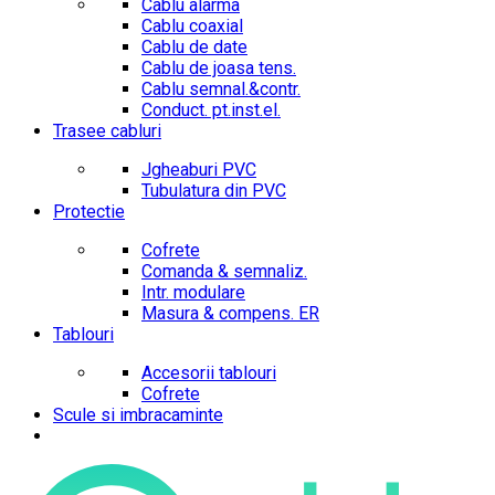
Cablu alarma
Cablu coaxial
Cablu de date
Cablu de joasa tens.
Cablu semnal.&contr.
Conduct. pt.inst.el.
Trasee cabluri
Jgheaburi PVC
Tubulatura din PVC
Protectie
Cofrete
Comanda & semnaliz.
Intr. modulare
Masura & compens. ER
Tablouri
Accesorii tablouri
Cofrete
Scule si imbracaminte