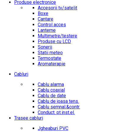
Produse electronice
Accesorii tv/satelit
Boxe
Cantare
Control acces
Lanterne
Multimetre/testere
Produse cu LCD
Sonerii
Statii meteo
Termostate
Aromaterapie
Cabluri
Cablu alarma
Cablu coaxial
Cablu de date
Cablu de joasa tens.
Cablu semnal.&contr.
Conduct. pt.inst.el.
Trasee cabluri
Jgheaburi PVC