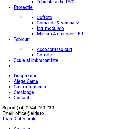
Tubulatura din PVC
Protectie
Cofrete
Comanda & semnaliz.
Intr. modulare
Masura & compens. ER
Tablouri
Accesorii tablouri
Cofrete
Scule si imbracaminte
Despre noi
Alege Gama
Casa inteligenta
Cataloage
Contact
Suport
(+4) 0744 759 739
Email: office@elda.ro
Toate Categoriile
Aparataj