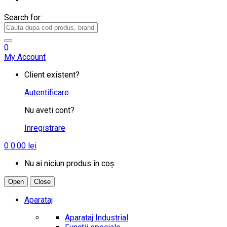
Search for:
0
My Account
Client existent?
Autentificare
Nu aveti cont?
Inregistrare
0
0.00
lei
Nu ai niciun produs în coș.
Open
Close
Aparataj
Aparataj Industrial