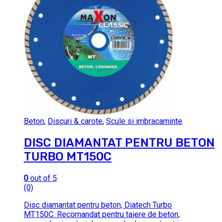
Beton
,
Discuri & carote
,
Scule si imbracaminte
DISC DIAMANTAT PENTRU BETON
TURBO MT150C
0
out of 5
(0)
Disc diamantat pentru beton, Diatech Turbo
MT150C. Recomandat pentru taiere de beton,