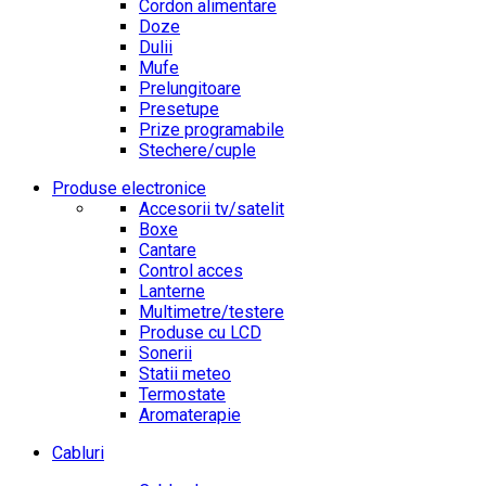
Cordon alimentare
Doze
Dulii
Mufe
Prelungitoare
Presetupe
Prize programabile
Stechere/cuple
Produse electronice
Accesorii tv/satelit
Boxe
Cantare
Control acces
Lanterne
Multimetre/testere
Produse cu LCD
Sonerii
Statii meteo
Termostate
Aromaterapie
Cabluri