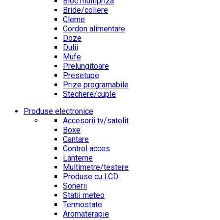
Bloc multipriza
Bride/coliere
Cleme
Cordon alimentare
Doze
Dulii
Mufe
Prelungitoare
Presetupe
Prize programabile
Stechere/cuple
Produse electronice
Accesorii tv/satelit
Boxe
Cantare
Control acces
Lanterne
Multimetre/testere
Produse cu LCD
Sonerii
Statii meteo
Termostate
Aromaterapie