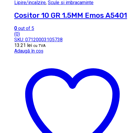
Lipire/incalzire
,
Scule si imbracaminte
Cositor 10 GR 1.5MM Emos A5401
0
out of 5
(0)
SKU: 07120003105738
13.21
lei
cu TVA
Adaugă în coș