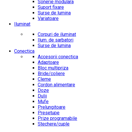
Sonerie modulara
Suport fixare
Surse de lumina
Variatoare
Iluminat
Corpuri de iluminat
Ilum. de sarbatori
Surse de lumina
Conectica
Accesorii conectica
Adaptoare
Bloc multipriza
Bride/coliere
Cleme
Cordon alimentare
Doze
Dulii
Mufe
Prelungitoare
Presetupe
Prize programabile
Stechere/cuple