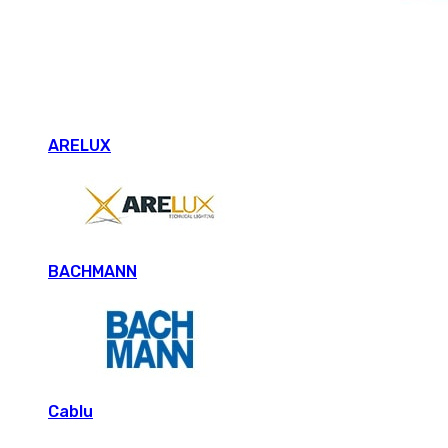
ARELUX
BACHMANN
Cablu