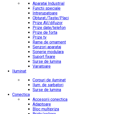
Aparataj Industrial
Functii speciale
Intrerupatoare
Obturat./Taste/Placi
Prize AV/difuzor
Prize date/telefon
Prize de forta
Prize tv
Rame de ornament
Senzori aparataj
Sonerie modulara
Suport fixare
Surse de lumina
Variatoare
Iluminat
Corpuri de iluminat
Ilum. de sarbatori
Surse de lumina
Conectica
Accesorii conectica
Adaptoare
Bloc multipriza
Bride/coliere