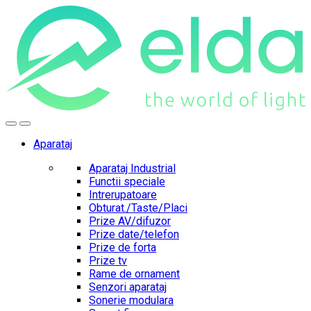
Skip
Skip
to
to
navigation
content
Aparataj
Aparataj Industrial
Functii speciale
Intrerupatoare
Obturat./Taste/Placi
Prize AV/difuzor
Prize date/telefon
Prize de forta
Prize tv
Rame de ornament
Senzori aparataj
Sonerie modulara