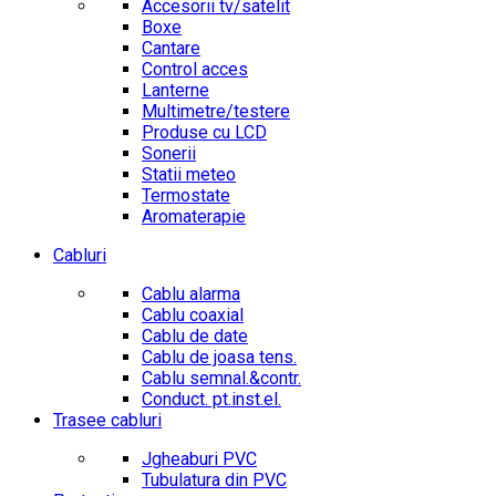
Accesorii tv/satelit
Boxe
Cantare
Control acces
Lanterne
Multimetre/testere
Produse cu LCD
Sonerii
Statii meteo
Termostate
Aromaterapie
Cabluri
Cablu alarma
Cablu coaxial
Cablu de date
Cablu de joasa tens.
Cablu semnal.&contr.
Conduct. pt.inst.el.
Trasee cabluri
Jgheaburi PVC
Tubulatura din PVC