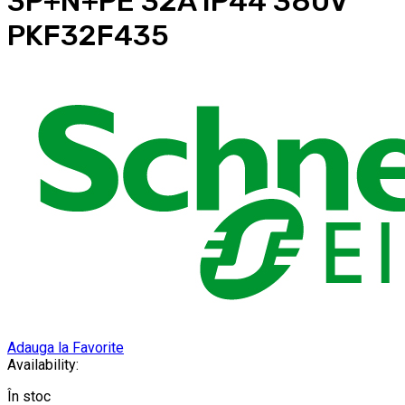
3P+N+PE 32A IP44 380V
PKF32F435
Adauga la Favorite
Availability:
În stoc