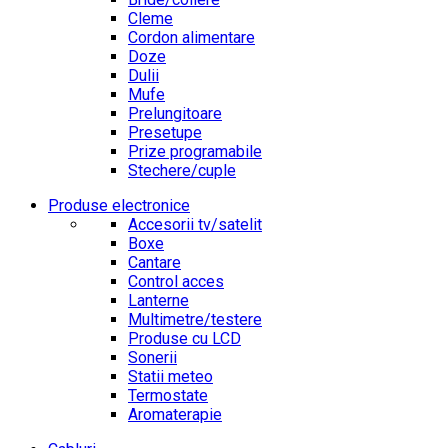
Cleme
Cordon alimentare
Doze
Dulii
Mufe
Prelungitoare
Presetupe
Prize programabile
Stechere/cuple
Produse electronice
Accesorii tv/satelit
Boxe
Cantare
Control acces
Lanterne
Multimetre/testere
Produse cu LCD
Sonerii
Statii meteo
Termostate
Aromaterapie