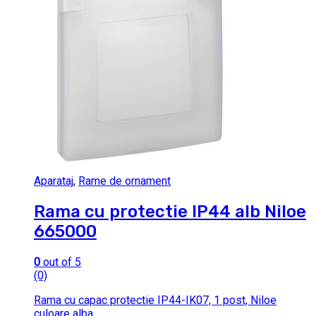
Aparataj
,
Rame de ornament
Rama cu protectie IP44 alb Niloe
665000
0
out of 5
(0)
Rama cu capac protectie IP44-IK07, 1 post, Niloe
culoare alba.