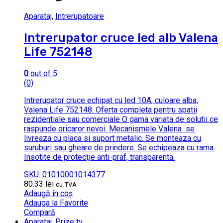
Aparataj
,
Intrerupatoare
Intrerupator cruce led alb Valena
Life 752148
0
out of 5
(0)
Intrerupator cruce echipat cu led 10A, culoare alba,
Valena Life 752148. Oferta completa pentru spatii
rezidentiale sau comerciale O gama variata de solutii ce
raspunde oricaror nevoi. Mecanismele Valena se
livreaza cu placa si suport metalic. Se monteaza cu
suruburi sau gheare de prindere. Se echipeaza cu rama.
Insotite de protecţie anti-praf, transparenta.
SKU: 01010001014377
80.33
lei
cu TVA
Adaugă în coș
Adauga la Favorite
Compară
Aparataj
,
Prize tv