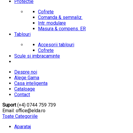
Protectie
Cofrete
Comanda & semnaliz.
Intr. modulare
Masura & compens. ER
Tablouri
Accesorii tablouri
Cofrete
Scule si imbracaminte
Despre noi
Alege Gama
Casa inteligenta
Cataloage
Contact
Suport
(+4) 0744 759 739
Email: office@elda.ro
Toate Categoriile
Aparataj