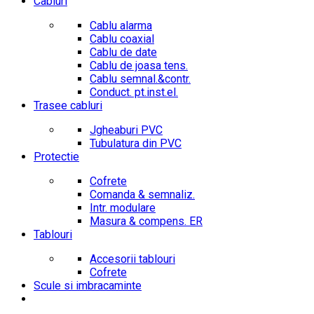
Cabluri
Cablu alarma
Cablu coaxial
Cablu de date
Cablu de joasa tens.
Cablu semnal.&contr.
Conduct. pt.inst.el.
Trasee cabluri
Jgheaburi PVC
Tubulatura din PVC
Protectie
Cofrete
Comanda & semnaliz.
Intr. modulare
Masura & compens. ER
Tablouri
Accesorii tablouri
Cofrete
Scule si imbracaminte