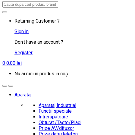
Search
for:
Returning Customer ?
Sign in
Don't have an account ?
Register
0
0.00
lei
Nu ai niciun produs în coș.
Aparataj
Aparataj Industrial
Functii speciale
Intrerupatoare
Obturat./Taste/Placi
Prize AV/difuzor
Prize date/telefon