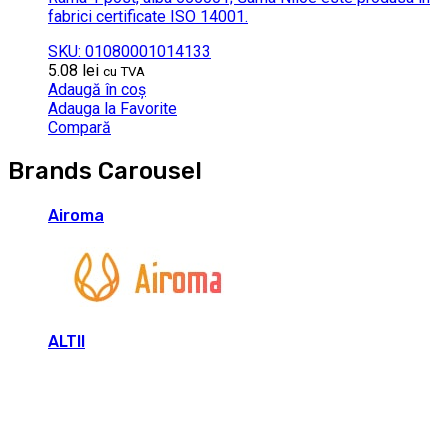
fabrici certificate ISO 14001.
SKU: 01080001014133
5.08
lei
cu TVA
Adaugă în coș
Adauga la Favorite
Compară
Brands Carousel
Airoma
ALTII