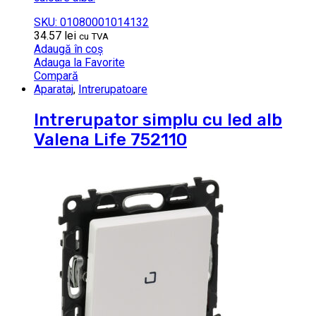
SKU: 01080001014132
34.57
lei
cu TVA
Adaugă în coș
Adauga la Favorite
Compară
Aparataj
,
Intrerupatoare
Intrerupator simplu cu led alb
Valena Life 752110