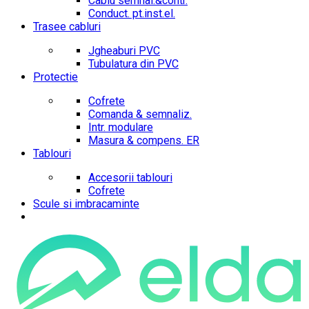
Cablu semnal.&contr.
Conduct. pt.inst.el.
Trasee cabluri
Jgheaburi PVC
Tubulatura din PVC
Protectie
Cofrete
Comanda & semnaliz.
Intr. modulare
Masura & compens. ER
Tablouri
Accesorii tablouri
Cofrete
Scule si imbracaminte