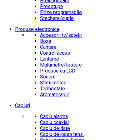
Prelungitoare
Presetupe
Prize programabile
Stechere/cuple
Produse electronice
Accesorii tv/satelit
Boxe
Cantare
Control acces
Lanterne
Multimetre/testere
Produse cu LCD
Sonerii
Statii meteo
Termostate
Aromaterapie
Cabluri
Cablu alarma
Cablu coaxial
Cablu de date
Cablu de joasa tens.