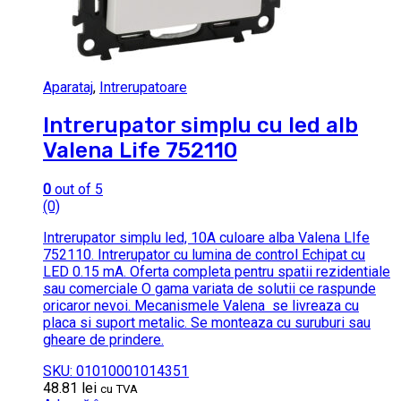
Aparataj
,
Intrerupatoare
Intrerupator simplu cu led alb
Valena Life 752110
0
out of 5
(0)
Intrerupator simplu led, 10A culoare alba Valena LIfe
752110. Intrerupator cu lumina de control Echipat cu
LED 0.15 mA. Oferta completa pentru spatii rezidentiale
sau comerciale O gama variata de solutii ce raspunde
oricaror nevoi. Mecanismele Valena se livreaza cu
placa si suport metalic. Se monteaza cu suruburi sau
gheare de prindere.
SKU: 01010001014351
48.81
lei
cu TVA