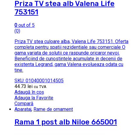
Priza TV stea alb Valena Life
753151
0
out of 5
(0)
Priza TV stea culoare alba, Valena Life 753151. Oferta
completa pentru spatii rezidentiale sau comerciale O
gama variata de solutii ce raspunde oricaror nevoi.
Beneficiind de cunostintele acumulate in decenii de
existenta Legrand, gama Valena evolueaza odata cu
tine.
SKU: 01040001014505
44.73
lei
cu TVA
Adaugă în coș
Adauga la Favorite
Compară
Aparataj
,
Rame de ornament
Rama 1 post alb Niloe 665001