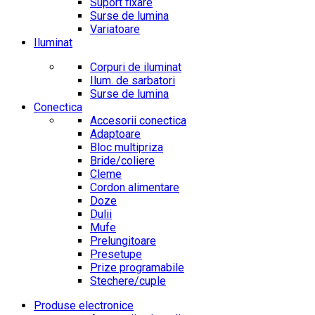
Suport fixare
Surse de lumina
Variatoare
Iluminat
Corpuri de iluminat
Ilum. de sarbatori
Surse de lumina
Conectica
Accesorii conectica
Adaptoare
Bloc multipriza
Bride/coliere
Cleme
Cordon alimentare
Doze
Dulii
Mufe
Prelungitoare
Presetupe
Prize programabile
Stechere/cuple
Produse electronice