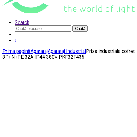
Search
Caută
Caută
după:
0
Prima pagină
Aparataj
Aparataj Industrial
Priza industriala cofret
3P+N+PE 32A IP44 380V PKF32F435