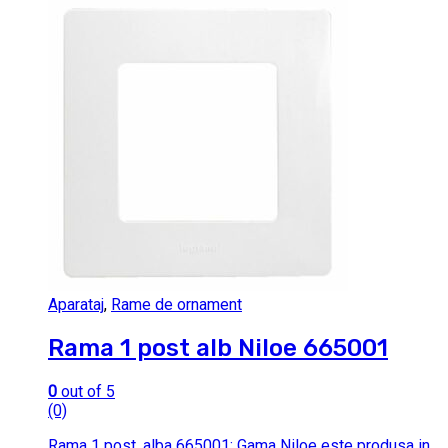
Aparataj
,
Rame de ornament
Rama 1 post alb Niloe 665001
0
out of 5
(0)
Rama 1 post, alba 665001; Gama Niloe este produsa in