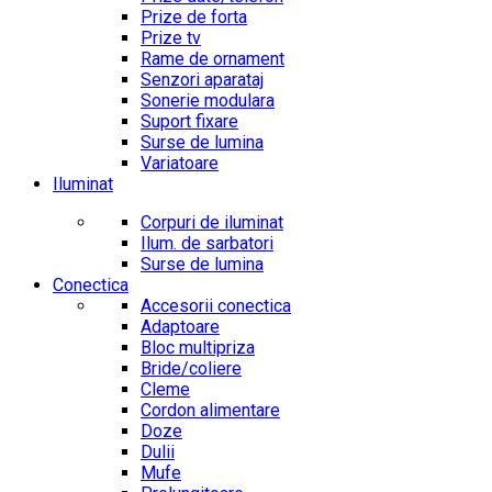
Prize de forta
Prize tv
Rame de ornament
Senzori aparataj
Sonerie modulara
Suport fixare
Surse de lumina
Variatoare
Iluminat
Corpuri de iluminat
Ilum. de sarbatori
Surse de lumina
Conectica
Accesorii conectica
Adaptoare
Bloc multipriza
Bride/coliere
Cleme
Cordon alimentare
Doze
Dulii
Mufe