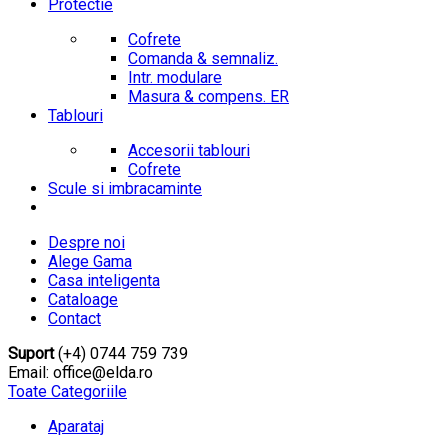
Protectie
Cofrete
Comanda & semnaliz.
Intr. modulare
Masura & compens. ER
Tablouri
Accesorii tablouri
Cofrete
Scule si imbracaminte
Despre noi
Alege Gama
Casa inteligenta
Cataloage
Contact
Suport
(+4) 0744 759 739
Email: office@elda.ro
Toate Categoriile
Aparataj