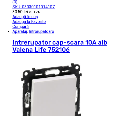
(0)
SKU: 03030101014107
30.50
lei
cu TVA
Adaugă în coș
Adauga la Favorite
Compară
Aparataj
,
Intrerupatoare
Intrerupator cap-scara 10A alb
Valena Life 752106