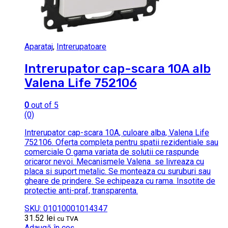
Aparataj
,
Intrerupatoare
Intrerupator cap-scara 10A alb
Valena Life 752106
0
out of 5
(0)
Intrerupator cap-scara 10A, culoare alba, Valena Life
752106. Oferta completa pentru spatii rezidentiale sau
comerciale O gama variata de solutii ce raspunde
oricaror nevoi. Mecanismele Valena se livreaza cu
placa si suport metalic. Se monteaza cu suruburi sau
gheare de prindere. Se echipeaza cu rama. Insotite de
protectie anti-praf, transparenta.
SKU: 01010001014347
31.52
lei
cu TVA
Adaugă în coș