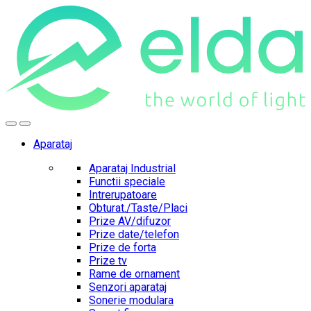
Skip
Skip
to
to
navigation
content
Aparataj
Aparataj Industrial
Functii speciale
Intrerupatoare
Obturat./Taste/Placi
Prize AV/difuzor
Prize date/telefon
Prize de forta
Prize tv
Rame de ornament
Senzori aparataj
Sonerie modulara