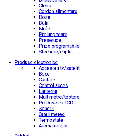
Cleme
Cordon alimentare
Doze
Dulii
Mufe
Prelungitoare
Presetupe
Prize programabile
Stechere/cuple
Produse electronice
Accesorii tv/satelit
Boxe
Cantare
Control acces
Lanterne
Multimetre/testere
Produse cu LCD
Sonerii
Statii meteo
Termostate
Aromaterapie