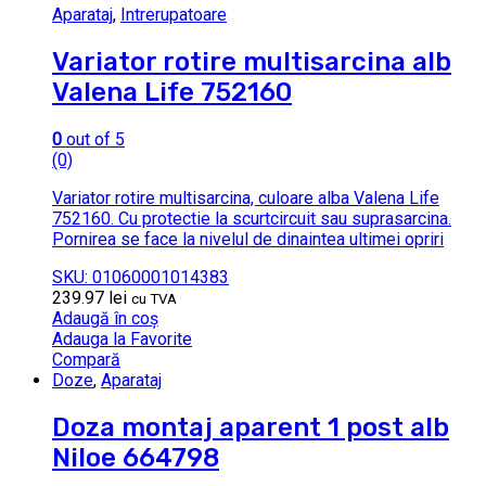
Aparataj
,
Intrerupatoare
Variator rotire multisarcina alb
Valena Life 752160
0
out of 5
(0)
Variator rotire multisarcina, culoare alba Valena Life
752160. Cu protectie la scurtcircuit sau suprasarcina.
Pornirea se face la nivelul de dinaintea ultimei opriri
SKU: 01060001014383
239.97
lei
cu TVA
Adaugă în coș
Adauga la Favorite
Compară
Doze
,
Aparataj
Doza montaj aparent 1 post alb
Niloe 664798