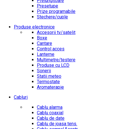
Prelungitoare
Presetupe
Prize programabile
Stechere/cuple
Produse electronice
Accesorii tv/satelit
Boxe
Cantare
Control acces
Lanterne
Multimetre/testere
Produse cu LCD
Sonerii
Statii meteo
Termostate
Aromaterapie
Cabluri
Cablu alarma
Cablu coaxial
Cablu de date
Cablu de joasa tens.