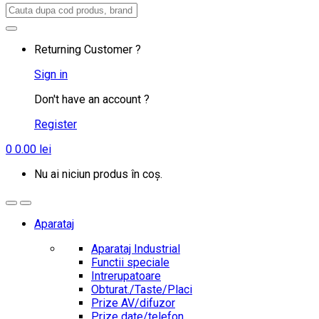
Search
for:
Returning Customer ?
Sign in
Don't have an account ?
Register
0
0.00
lei
Nu ai niciun produs în coș.
Aparataj
Aparataj Industrial
Functii speciale
Intrerupatoare
Obturat./Taste/Placi
Prize AV/difuzor
Prize date/telefon