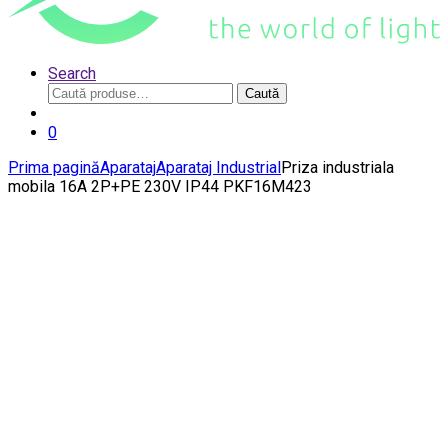
Search
Caută
Caută
după:
0
Prima pagină
Aparataj
Aparataj Industrial
Priza industriala
mobila 16A 2P+PE 230V IP44 PKF16M423