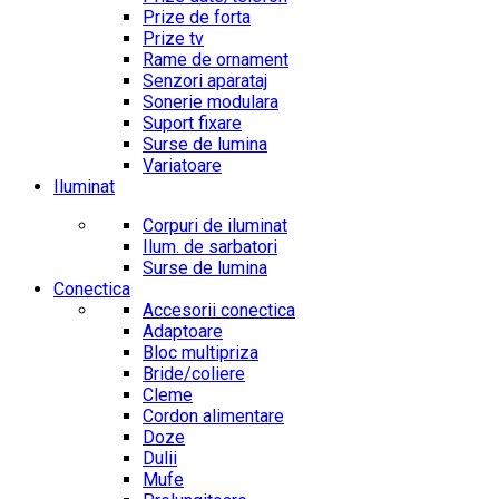
Prize de forta
Prize tv
Rame de ornament
Senzori aparataj
Sonerie modulara
Suport fixare
Surse de lumina
Variatoare
Iluminat
Corpuri de iluminat
Ilum. de sarbatori
Surse de lumina
Conectica
Accesorii conectica
Adaptoare
Bloc multipriza
Bride/coliere
Cleme
Cordon alimentare
Doze
Dulii
Mufe