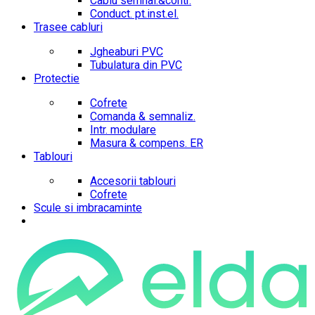
Cablu semnal.&contr.
Conduct. pt.inst.el.
Trasee cabluri
Jgheaburi PVC
Tubulatura din PVC
Protectie
Cofrete
Comanda & semnaliz.
Intr. modulare
Masura & compens. ER
Tablouri
Accesorii tablouri
Cofrete
Scule si imbracaminte