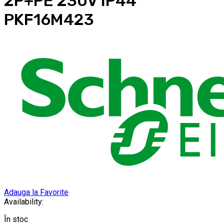
2P+PE 230V IP44
PKF16M423
Adauga la Favorite
Availability:
În stoc