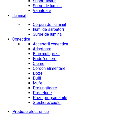
Suport fixare
Surse de lumina
Variatoare
Iluminat
Corpuri de iluminat
Ilum. de sarbatori
Surse de lumina
Conectica
Accesorii conectica
Adaptoare
Bloc multipriza
Bride/coliere
Cleme
Cordon alimentare
Doze
Dulii
Mufe
Prelungitoare
Presetupe
Prize programabile
Stechere/cuple
Produse electronice