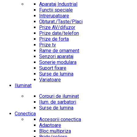
Aparataj Industrial
Functii speciale
Intrerupatoare
Obturat./Taste/Placi
Prize AV/difuzor
Prize date/telefon
Prize de forta
Prize tv
Rame de ornament
Senzori aparataj
Sonerie modulara
Suport fixare
Surse de lumina
Variatoare
Iluminat
Corpuri de iluminat
Ilum. de sarbatori
Surse de lumina
Conectica
Accesorii conectica
Adaptoare
Bloc multipriza
Bride/coliere