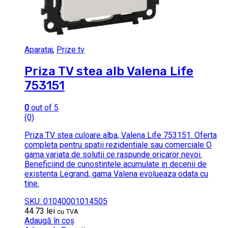
Aparataj
,
Prize tv
Priza TV stea alb Valena Life
753151
0
out of 5
(0)
Priza TV stea culoare alba, Valena Life 753151. Oferta
completa pentru spatii rezidentiale sau comerciale O
gama variata de solutii ce raspunde oricaror nevoi.
Beneficiind de cunostintele acumulate in decenii de
existenta Legrand, gama Valena evolueaza odata cu
tine.
SKU: 01040001014505
44.73
lei
cu TVA
Adaugă în coș