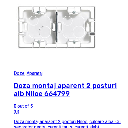
Doze
,
Aparataj
Doza montaj aparent 2 posturi
alb Niloe 664799
0
out of 5
(0)
Doza montaj aparaent 2 posturi Niloe, culoare alba. Cu
separator pentru curenti tari si curenti slabi.