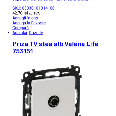
SKU: 03030101014108
42.70
lei
cu TVA
Adaugă în coș
Adauga la Favorite
Compară
Aparataj
,
Prize tv
Priza TV stea alb Valena Life
753151