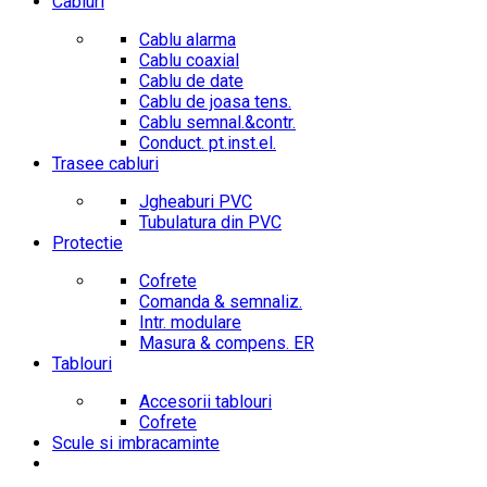
Cabluri
Cablu alarma
Cablu coaxial
Cablu de date
Cablu de joasa tens.
Cablu semnal.&contr.
Conduct. pt.inst.el.
Trasee cabluri
Jgheaburi PVC
Tubulatura din PVC
Protectie
Cofrete
Comanda & semnaliz.
Intr. modulare
Masura & compens. ER
Tablouri
Accesorii tablouri
Cofrete
Scule si imbracaminte