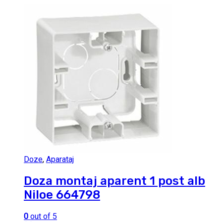
Doze
,
Aparataj
Doza montaj aparent 1 post alb
Niloe 664798
0
out of 5