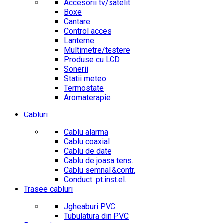
Accesorii tv/satelit
Boxe
Cantare
Control acces
Lanterne
Multimetre/testere
Produse cu LCD
Sonerii
Statii meteo
Termostate
Aromaterapie
Cabluri
Cablu alarma
Cablu coaxial
Cablu de date
Cablu de joasa tens.
Cablu semnal.&contr.
Conduct. pt.inst.el.
Trasee cabluri
Jgheaburi PVC
Tubulatura din PVC