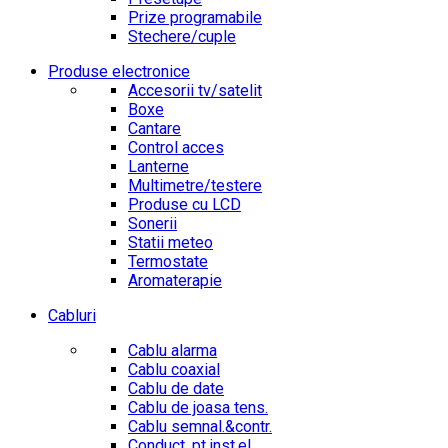
Prize programabile
Stechere/cuple
Produse electronice
Accesorii tv/satelit
Boxe
Cantare
Control acces
Lanterne
Multimetre/testere
Produse cu LCD
Sonerii
Statii meteo
Termostate
Aromaterapie
Cabluri
Cablu alarma
Cablu coaxial
Cablu de date
Cablu de joasa tens.
Cablu semnal.&contr.
Conduct. pt.inst.el.