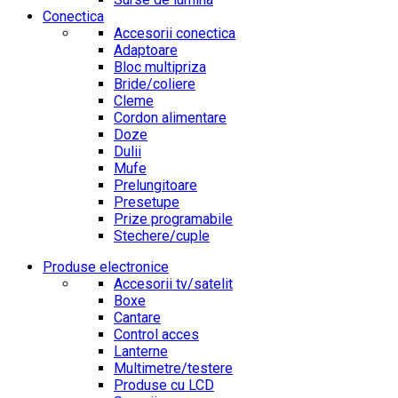
Conectica
Accesorii conectica
Adaptoare
Bloc multipriza
Bride/coliere
Cleme
Cordon alimentare
Doze
Dulii
Mufe
Prelungitoare
Presetupe
Prize programabile
Stechere/cuple
Produse electronice
Accesorii tv/satelit
Boxe
Cantare
Control acces
Lanterne
Multimetre/testere
Produse cu LCD