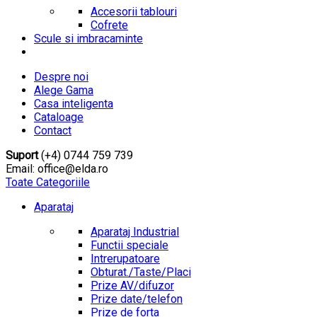
Accesorii tablouri
Cofrete
Scule si imbracaminte
Despre noi
Alege Gama
Casa inteligenta
Cataloage
Contact
Suport
(+4) 0744 759 739
Email: office@elda.ro
Toate Categoriile
Aparataj
Aparataj Industrial
Functii speciale
Intrerupatoare
Obturat./Taste/Placi
Prize AV/difuzor
Prize date/telefon
Prize de forta