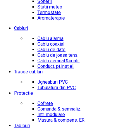
Sonerii
Statii meteo
Termostate
Aromaterapie
Cabluri
Cablu alarma
Cablu coaxial
Cablu de date
Cablu de joasa tens.
Cablu semnal.&contr.
Conduct. pt.inst.el.
Trasee cabluri
Jgheaburi PVC
Tubulatura din PVC
Protectie
Cofrete
Comanda & semnaliz.
Intr. modulare
Masura & compens. ER
Tablouri