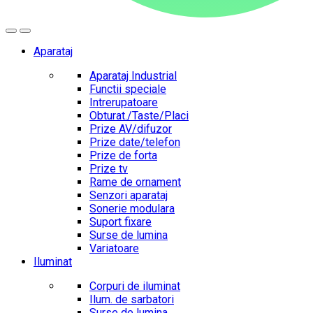
Aparataj
Aparataj Industrial
Functii speciale
Intrerupatoare
Obturat./Taste/Placi
Prize AV/difuzor
Prize date/telefon
Prize de forta
Prize tv
Rame de ornament
Senzori aparataj
Sonerie modulara
Suport fixare
Surse de lumina
Variatoare
Iluminat
Corpuri de iluminat
Ilum. de sarbatori
Surse de lumina