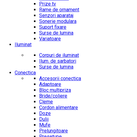
Prize tv
Rame de ornament
Senzori aparataj
Sonerie modulara
Suport fixare
Surse de lumina
Variatoare
Iluminat
Corpuri de iluminat
Ilum. de sarbatori
Surse de lumina
Conectica
Accesorii conectica
Adaptoare
Bloc multipriza
Bride/coliere
Cleme
Cordon alimentare
Doze
Dulii
Mufe
Prelungitoare
Presetupe