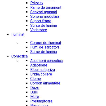
Prize tv
Rame de ornament
Senzori aparataj
Sonerie modulara
Suport fixare
Surse de lumina
Variatoare
Iluminat
Corpuri de iluminat
Ilum. de sarbatori
Surse de lumina
Conectica
Accesorii conectica
Adaptoare
Bloc multipriza
Bride/coliere
Cleme
Cordon alimentare
Doze
Dulii
Mufe
Prelungitoare
Presetupe