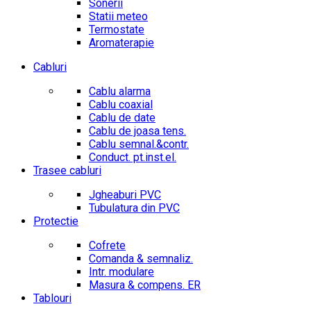
Sonerii
Statii meteo
Termostate
Aromaterapie
Cabluri
Cablu alarma
Cablu coaxial
Cablu de date
Cablu de joasa tens.
Cablu semnal.&contr.
Conduct. pt.inst.el.
Trasee cabluri
Jgheaburi PVC
Tubulatura din PVC
Protectie
Cofrete
Comanda & semnaliz.
Intr. modulare
Masura & compens. ER
Tablouri