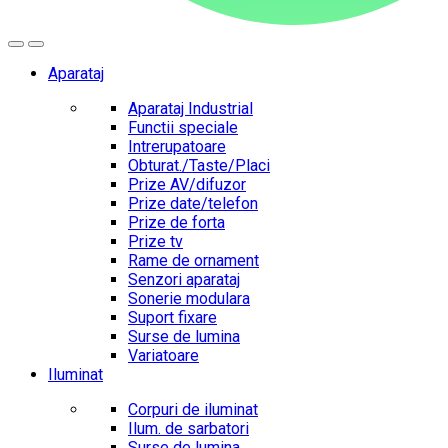
Aparataj
Aparataj Industrial
Functii speciale
Intrerupatoare
Obturat./Taste/Placi
Prize AV/difuzor
Prize date/telefon
Prize de forta
Prize tv
Rame de ornament
Senzori aparataj
Sonerie modulara
Suport fixare
Surse de lumina
Variatoare
Iluminat
Corpuri de iluminat
Ilum. de sarbatori
Surse de lumina