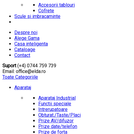
Accesorii tablouri
Cofrete
Scule si imbracaminte
Despre noi
Alege Gama
Casa inteligenta
Cataloage
Contact
Suport
(+4) 0744 759 739
Email: office@elda.ro
Toate Categoriile
Aparataj
Aparataj Industrial
Functii speciale
Intrerupatoare
Obturat./Taste/Placi
Prize AV/difuzor
Prize date/telefon
Prize de forta