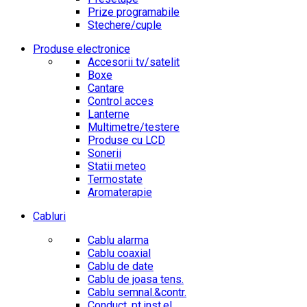
Prize programabile
Stechere/cuple
Produse electronice
Accesorii tv/satelit
Boxe
Cantare
Control acces
Lanterne
Multimetre/testere
Produse cu LCD
Sonerii
Statii meteo
Termostate
Aromaterapie
Cabluri
Cablu alarma
Cablu coaxial
Cablu de date
Cablu de joasa tens.
Cablu semnal.&contr.
Conduct. pt.inst.el.