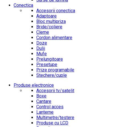
Conectica
Accesorii conectica
Adaptoare
Bloc multipriza
Bride/coliere
Cleme
Cordon alimentare
Doze
Dulii
Mufe
Prelungitoare
Presetupe
Prize programabile
Stechere/cuple
Produse electronice
Accesorii tv/satelit
Boxe
Cantare
Control acces
Lanterne
Multimetre/testere
Produse cu LCD