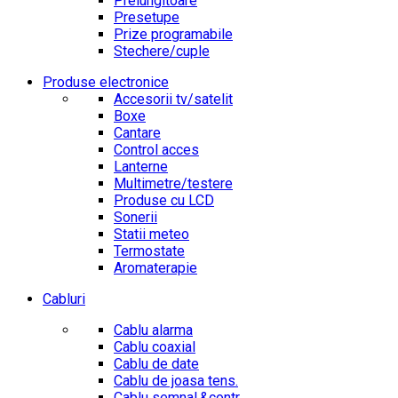
Prelungitoare
Presetupe
Prize programabile
Stechere/cuple
Produse electronice
Accesorii tv/satelit
Boxe
Cantare
Control acces
Lanterne
Multimetre/testere
Produse cu LCD
Sonerii
Statii meteo
Termostate
Aromaterapie
Cabluri
Cablu alarma
Cablu coaxial
Cablu de date
Cablu de joasa tens.
Cablu semnal.&contr.