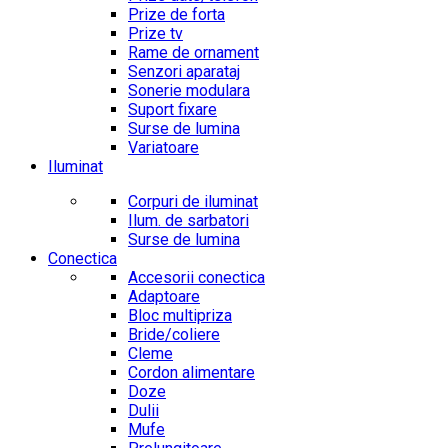
Prize de forta
Prize tv
Rame de ornament
Senzori aparataj
Sonerie modulara
Suport fixare
Surse de lumina
Variatoare
Iluminat
Corpuri de iluminat
Ilum. de sarbatori
Surse de lumina
Conectica
Accesorii conectica
Adaptoare
Bloc multipriza
Bride/coliere
Cleme
Cordon alimentare
Doze
Dulii
Mufe