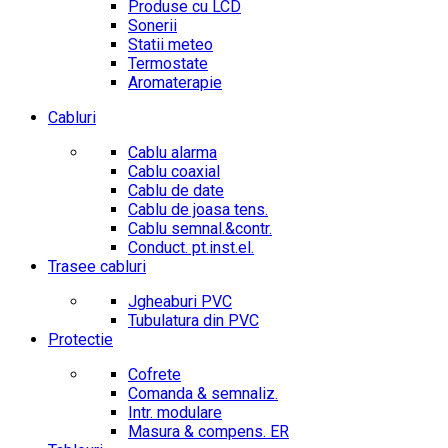
Produse cu LCD
Sonerii
Statii meteo
Termostate
Aromaterapie
Cabluri
Cablu alarma
Cablu coaxial
Cablu de date
Cablu de joasa tens.
Cablu semnal.&contr.
Conduct. pt.inst.el.
Trasee cabluri
Jgheaburi PVC
Tubulatura din PVC
Protectie
Cofrete
Comanda & semnaliz.
Intr. modulare
Masura & compens. ER