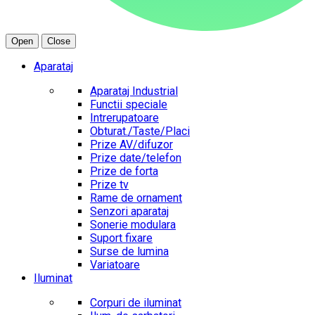
Open
Close
Aparataj
Aparataj Industrial
Functii speciale
Intrerupatoare
Obturat./Taste/Placi
Prize AV/difuzor
Prize date/telefon
Prize de forta
Prize tv
Rame de ornament
Senzori aparataj
Sonerie modulara
Suport fixare
Surse de lumina
Variatoare
Iluminat
Corpuri de iluminat