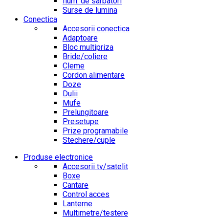
Ilum. de sarbatori
Surse de lumina
Conectica
Accesorii conectica
Adaptoare
Bloc multipriza
Bride/coliere
Cleme
Cordon alimentare
Doze
Dulii
Mufe
Prelungitoare
Presetupe
Prize programabile
Stechere/cuple
Produse electronice
Accesorii tv/satelit
Boxe
Cantare
Control acces
Lanterne
Multimetre/testere