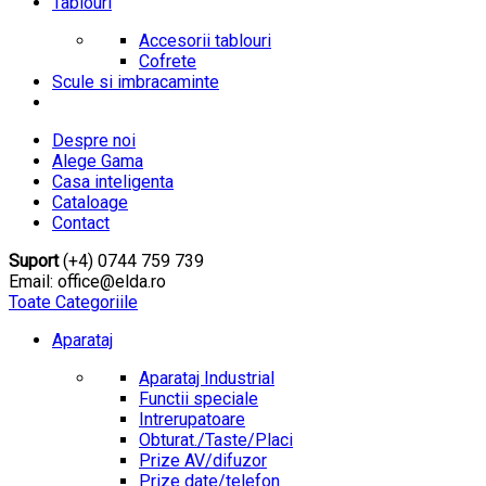
Tablouri
Accesorii tablouri
Cofrete
Scule si imbracaminte
Despre noi
Alege Gama
Casa inteligenta
Cataloage
Contact
Suport
(+4) 0744 759 739
Email: office@elda.ro
Toate Categoriile
Aparataj
Aparataj Industrial
Functii speciale
Intrerupatoare
Obturat./Taste/Placi
Prize AV/difuzor
Prize date/telefon