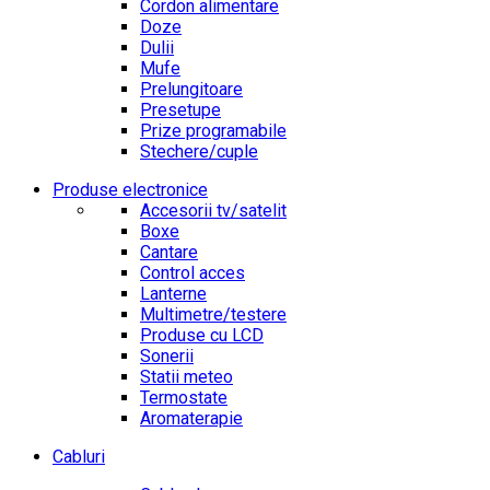
Cordon alimentare
Doze
Dulii
Mufe
Prelungitoare
Presetupe
Prize programabile
Stechere/cuple
Produse electronice
Accesorii tv/satelit
Boxe
Cantare
Control acces
Lanterne
Multimetre/testere
Produse cu LCD
Sonerii
Statii meteo
Termostate
Aromaterapie
Cabluri