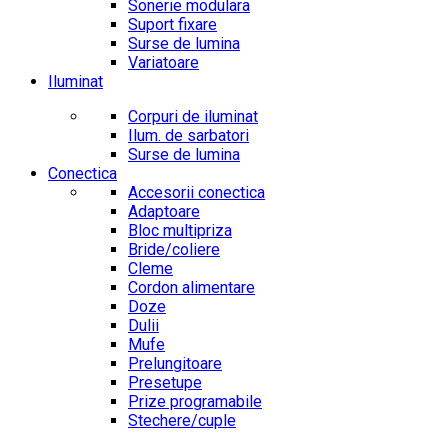
Sonerie modulara
Suport fixare
Surse de lumina
Variatoare
Iluminat
Corpuri de iluminat
Ilum. de sarbatori
Surse de lumina
Conectica
Accesorii conectica
Adaptoare
Bloc multipriza
Bride/coliere
Cleme
Cordon alimentare
Doze
Dulii
Mufe
Prelungitoare
Presetupe
Prize programabile
Stechere/cuple