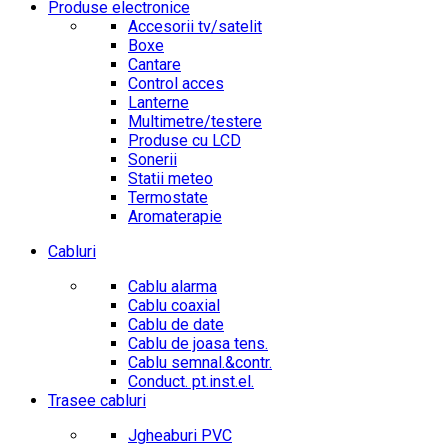
Produse electronice
Accesorii tv/satelit
Boxe
Cantare
Control acces
Lanterne
Multimetre/testere
Produse cu LCD
Sonerii
Statii meteo
Termostate
Aromaterapie
Cabluri
Cablu alarma
Cablu coaxial
Cablu de date
Cablu de joasa tens.
Cablu semnal.&contr.
Conduct. pt.inst.el.
Trasee cabluri
Jgheaburi PVC