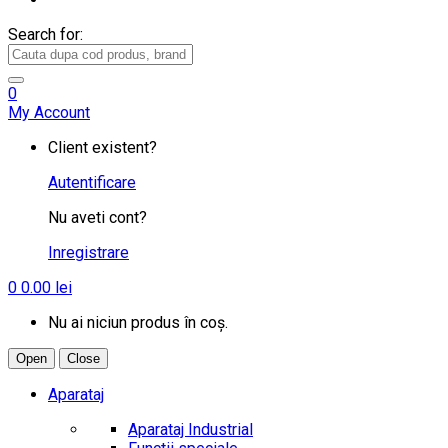
Search for:
0
My Account
Client existent?
Autentificare
Nu aveti cont?
Inregistrare
0
0.00
lei
Nu ai niciun produs în coș.
Open
Close
Aparataj
Aparataj Industrial