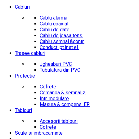
Cabluri
Cablu alarma
Cablu coaxial
Cablu de date
Cablu de joasa tens.
Cablu semnal.&contr.
Conduct. pt.inst.el.
Trasee cabluri
Jgheaburi PVC
Tubulatura din PVC
Protectie
Cofrete
Comanda & semnaliz.
Intr. modulare
Masura & compens. ER
Tablouri
Accesorii tablouri
Cofrete
Scule si imbracaminte