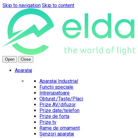
Skip to navigation
Skip to content
Open
Close
Aparataj
Aparataj Industrial
Functii speciale
Intrerupatoare
Obturat./Taste/Placi
Prize AV/difuzor
Prize date/telefon
Prize de forta
Prize tv
Rame de ornament
Senzori aparataj