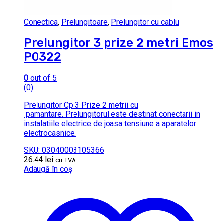
Conectica
,
Prelungitoare
,
Prelungitor cu cablu
Prelungitor 3 prize 2 metri Emos
P0322
0
out of 5
(0)
Prelungitor Cp 3 Prize 2 metrii cu
pamantare. Prelungitorul este destinat conectarii in
instalatiile electrice de joasa tensiune a aparatelor
electrocasnice.
SKU: 03040003105366
26.44
lei
cu TVA
Adaugă în coș