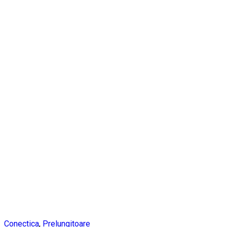
Conectica
,
Prelungitoare