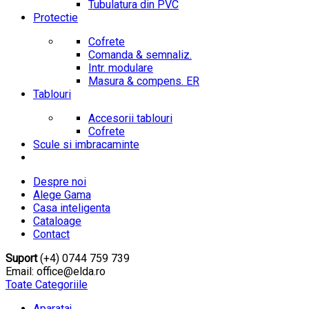
Tubulatura din PVC
Protectie
Cofrete
Comanda & semnaliz.
Intr. modulare
Masura & compens. ER
Tablouri
Accesorii tablouri
Cofrete
Scule si imbracaminte
Despre noi
Alege Gama
Casa inteligenta
Cataloage
Contact
Suport
(+4) 0744 759 739
Email: office@elda.ro
Toate Categoriile
Aparataj