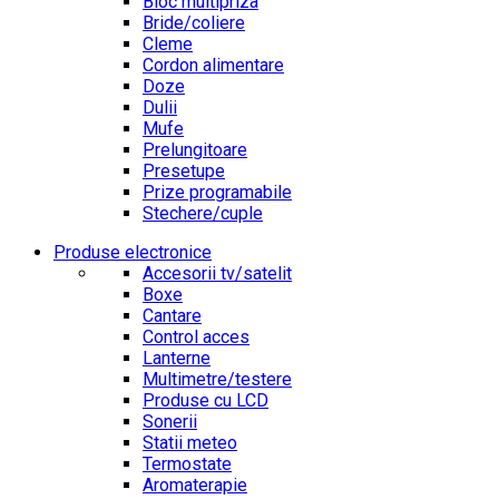
Bloc multipriza
Bride/coliere
Cleme
Cordon alimentare
Doze
Dulii
Mufe
Prelungitoare
Presetupe
Prize programabile
Stechere/cuple
Produse electronice
Accesorii tv/satelit
Boxe
Cantare
Control acces
Lanterne
Multimetre/testere
Produse cu LCD
Sonerii
Statii meteo
Termostate
Aromaterapie