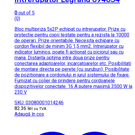
0
out of 5
(0)
Bloc multipriza 5x2P echipat cu intrerupator. Prize cu
protectie pentru copii testate pentru a rezista la 10000
de operari. Prize orientabile. Necesita echipare cu
cordon flexibil de minim 3G 1,5 mm2. Intrerupator cu
indicator luminos, poate fi actionat cu piciorul sau cu
mana. Distanta optima intre doua prize pentru
conectarea adaptoarelor, incarcatoarelor etc. Posibilitati
de montare directa pe perete (cu suruburi). Posibilitate
de pozitionare a cordonului in jurul sistemului de fixare.
Furnizat cu colier de prindere pentru cordoanele
dispozitivelor conectate. 16 A putere maximă 3500 W la
230 V
SKU: 03080001014246
82.36
lei
cu TVA
Adaugă în coș