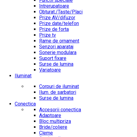
Functii speciale
Intrerupatoare
Obturat./Taste/Placi
Prize AV/difuzor
Prize date/telefon
Prize de forta
Prize tv
Rame de ornament
Senzori aparataj
Sonerie modulara
Suport fixare
Surse de lumina
Variatoare
Iluminat
Corpuri de iluminat
Ilum. de sarbatori
Surse de lumina
Conectica
Accesorii conectica
Adaptoare
Bloc multipriza
Bride/coliere
Cleme