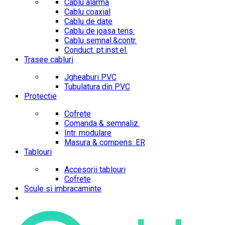
Cablu alarma
Cablu coaxial
Cablu de date
Cablu de joasa tens.
Cablu semnal.&contr.
Conduct. pt.inst.el.
Trasee cabluri
Jgheaburi PVC
Tubulatura din PVC
Protectie
Cofrete
Comanda & semnaliz.
Intr. modulare
Masura & compens. ER
Tablouri
Accesorii tablouri
Cofrete
Scule si imbracaminte