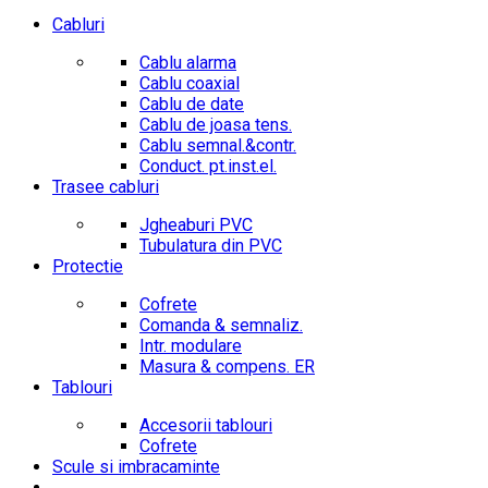
Cabluri
Cablu alarma
Cablu coaxial
Cablu de date
Cablu de joasa tens.
Cablu semnal.&contr.
Conduct. pt.inst.el.
Trasee cabluri
Jgheaburi PVC
Tubulatura din PVC
Protectie
Cofrete
Comanda & semnaliz.
Intr. modulare
Masura & compens. ER
Tablouri
Accesorii tablouri
Cofrete
Scule si imbracaminte