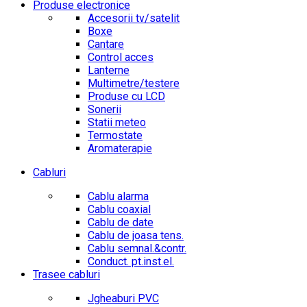
Produse electronice
Accesorii tv/satelit
Boxe
Cantare
Control acces
Lanterne
Multimetre/testere
Produse cu LCD
Sonerii
Statii meteo
Termostate
Aromaterapie
Cabluri
Cablu alarma
Cablu coaxial
Cablu de date
Cablu de joasa tens.
Cablu semnal.&contr.
Conduct. pt.inst.el.
Trasee cabluri
Jgheaburi PVC