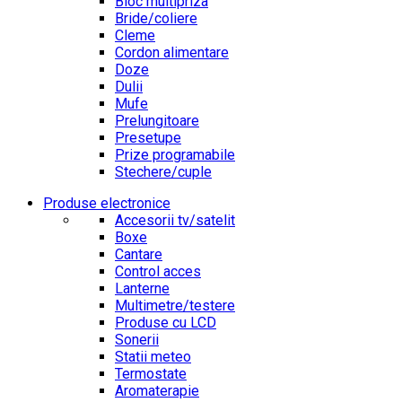
Bloc multipriza
Bride/coliere
Cleme
Cordon alimentare
Doze
Dulii
Mufe
Prelungitoare
Presetupe
Prize programabile
Stechere/cuple
Produse electronice
Accesorii tv/satelit
Boxe
Cantare
Control acces
Lanterne
Multimetre/testere
Produse cu LCD
Sonerii
Statii meteo
Termostate
Aromaterapie