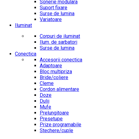
Sonerie modulara
Suport fixare
Surse de lumina
Variatoare
Iluminat
Corpuri de iluminat
Ilum. de sarbatori
Surse de lumina
Conectica
Accesorii conectica
Adaptoare
Bloc multipriza
Bride/coliere
Cleme
Cordon alimentare
Doze
Dulii
Mufe
Prelungitoare
Presetupe
Prize programabile
Stechere/cuple