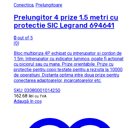
Conectica
,
Prelungitoare
Prelungitor 4 prize 1.5 metri cu
protectie SIC Legrand 694641
0
out of 5
(0)
Bloc multipriza 4P echipat cu intrerupator si cordon de
1.5m. Intrerupator cu indicator luminos, poate fi actionat
cu piciorul sau cu mana. Prize orientabile. Prize cu
protectie pentru copii testate pentru a rezista la 10000
de operatiuni. Distanta optima intre doua prize pentru
conectarea adaptoarelor, incarcatoarelor etc.
SKU: 03080001014250
162.68
lei
cu TVA
Adaugă în coș