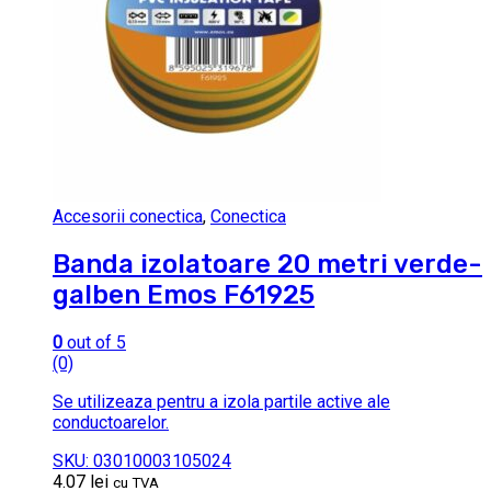
Accesorii conectica
,
Conectica
Banda izolatoare 20 metri verde-
galben Emos F61925
0
out of 5
(0)
Se utilizeaza pentru a izola partile active ale
conductoarelor.
SKU: 03010003105024
4.07
lei
cu TVA