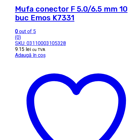
Mufa conector F 5.0/6.5 mm 10
buc Emos K7331
0
out of 5
(0)
SKU: 03110003105328
9.15
lei
cu TVA
Adaugă în coș