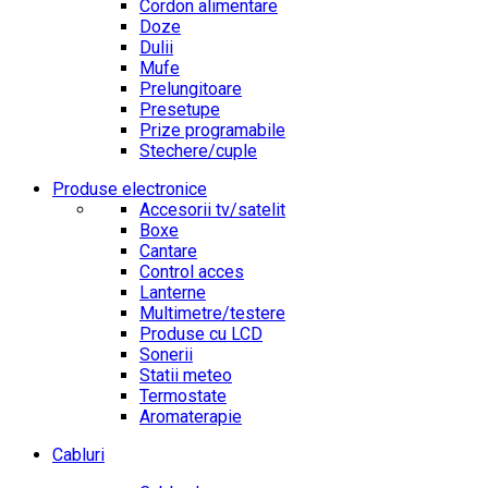
Cordon alimentare
Doze
Dulii
Mufe
Prelungitoare
Presetupe
Prize programabile
Stechere/cuple
Produse electronice
Accesorii tv/satelit
Boxe
Cantare
Control acces
Lanterne
Multimetre/testere
Produse cu LCD
Sonerii
Statii meteo
Termostate
Aromaterapie
Cabluri