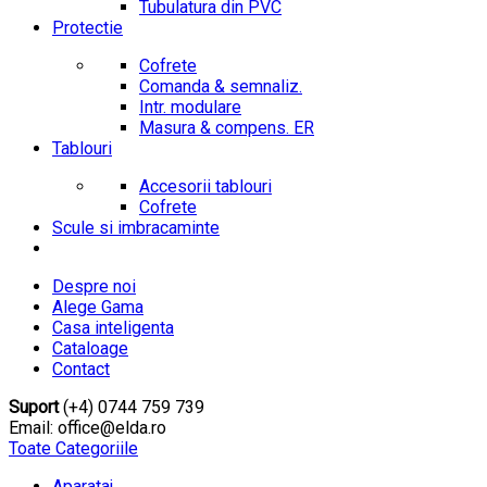
Tubulatura din PVC
Protectie
Cofrete
Comanda & semnaliz.
Intr. modulare
Masura & compens. ER
Tablouri
Accesorii tablouri
Cofrete
Scule si imbracaminte
Despre noi
Alege Gama
Casa inteligenta
Cataloage
Contact
Suport
(+4) 0744 759 739
Email: office@elda.ro
Toate Categoriile
Aparataj