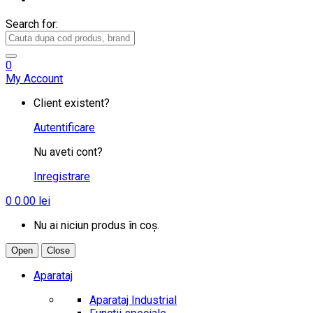
Search for:
0
My Account
Client existent?
Autentificare
Nu aveti cont?
Inregistrare
0
0.00
lei
Nu ai niciun produs în coș.
Open
Close
Aparataj
Aparataj Industrial