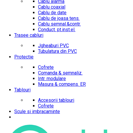
Cablu alarma
Cablu coaxial
Cablu de date
Cablu de joasa tens.
Cablu semnal.&contr.
Conduct. pt.inst.el.
Trasee cabluri
Jgheaburi PVC
Tubulatura din PVC
Protectie
Cofrete
Comanda & semnaliz.
Intr. modulare
Masura & compens. ER
Tablouri
Accesorii tablouri
Cofrete
Scule si imbracaminte