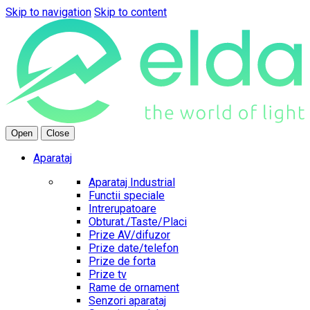
Skip to navigation
Skip to content
Open
Close
Aparataj
Aparataj Industrial
Functii speciale
Intrerupatoare
Obturat./Taste/Placi
Prize AV/difuzor
Prize date/telefon
Prize de forta
Prize tv
Rame de ornament
Senzori aparataj