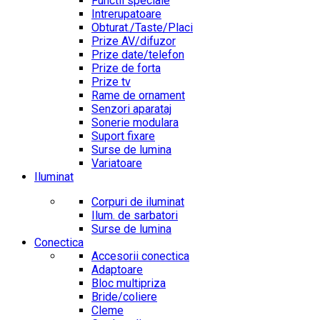
Functii speciale
Intrerupatoare
Obturat./Taste/Placi
Prize AV/difuzor
Prize date/telefon
Prize de forta
Prize tv
Rame de ornament
Senzori aparataj
Sonerie modulara
Suport fixare
Surse de lumina
Variatoare
Iluminat
Corpuri de iluminat
Ilum. de sarbatori
Surse de lumina
Conectica
Accesorii conectica
Adaptoare
Bloc multipriza
Bride/coliere
Cleme