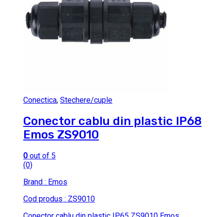
Conectica
,
Stechere/cuple
Conector cablu din plastic IP68
Emos ZS9010
0
out of 5
(0)
Brand : Emos
Cod produs : ZS9010
Conector cablu din plastic IP65 ZS9010 Emos.