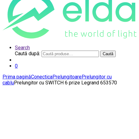
Search
Caută după:
Caută
0
Prima pagină
Conectica
Prelungitoare
Prelungitor cu
cablu
Prelungitor cu SWITCH 6 prize Legrand 653570