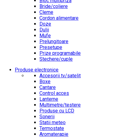
Bloc multipriza
Bride/coliere
Cleme
Cordon alimentare
Doze
Dulii
Mufe
Prelungitoare
Presetupe
Prize programabile
Stechere/cuple
Produse electronice
Accesorii tv/satelit
Boxe
Cantare
Control acces
Lanterne
Multimetre/testere
Produse cu LCD
Sonerii
Statii meteo
Termostate
Aromaterapie