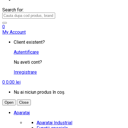
Search for:
0
My Account
Client existent?
Autentificare
Nu aveti cont?
Inregistrare
0
0.00
lei
Nu ai niciun produs în coș.
Open
Close
Aparataj
Aparataj Industrial