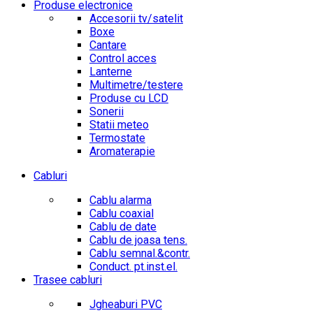
Produse electronice
Accesorii tv/satelit
Boxe
Cantare
Control acces
Lanterne
Multimetre/testere
Produse cu LCD
Sonerii
Statii meteo
Termostate
Aromaterapie
Cabluri
Cablu alarma
Cablu coaxial
Cablu de date
Cablu de joasa tens.
Cablu semnal.&contr.
Conduct. pt.inst.el.
Trasee cabluri
Jgheaburi PVC