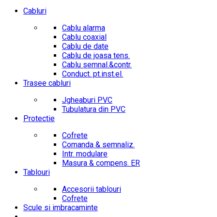
Cabluri
Cablu alarma
Cablu coaxial
Cablu de date
Cablu de joasa tens.
Cablu semnal.&contr.
Conduct. pt.inst.el.
Trasee cabluri
Jgheaburi PVC
Tubulatura din PVC
Protectie
Cofrete
Comanda & semnaliz.
Intr. modulare
Masura & compens. ER
Tablouri
Accesorii tablouri
Cofrete
Scule si imbracaminte