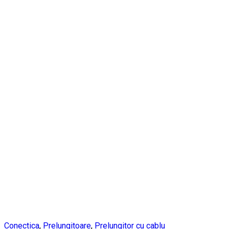
Conectica
,
Prelungitoare
,
Prelungitor cu cablu