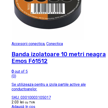
Accesorii conectica
,
Conectica
Banda izolatoare 10 metri neagra
Emos F61512
0
out of 5
(0)
Se utilizeaza pentru a izola partile active ale
conductoarelor.
SKU: 03010003105017
2.03
lei
cu TVA
Adaugă în coș