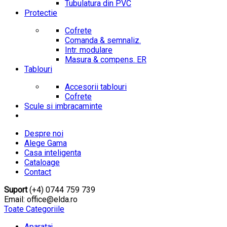
Tubulatura din PVC
Protectie
Cofrete
Comanda & semnaliz.
Intr. modulare
Masura & compens. ER
Tablouri
Accesorii tablouri
Cofrete
Scule si imbracaminte
Despre noi
Alege Gama
Casa inteligenta
Cataloage
Contact
Suport
(+4) 0744 759 739
Email: office@elda.ro
Toate Categoriile
Aparataj