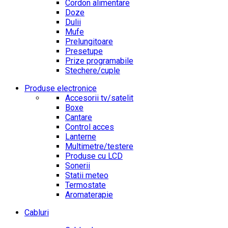
Cordon alimentare
Doze
Dulii
Mufe
Prelungitoare
Presetupe
Prize programabile
Stechere/cuple
Produse electronice
Accesorii tv/satelit
Boxe
Cantare
Control acces
Lanterne
Multimetre/testere
Produse cu LCD
Sonerii
Statii meteo
Termostate
Aromaterapie
Cabluri