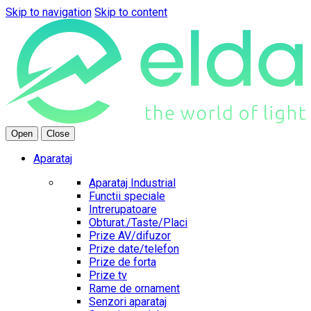
Skip to navigation
Skip to content
Open
Close
Aparataj
Aparataj Industrial
Functii speciale
Intrerupatoare
Obturat./Taste/Placi
Prize AV/difuzor
Prize date/telefon
Prize de forta
Prize tv
Rame de ornament
Senzori aparataj