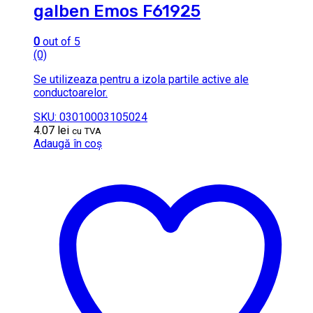
galben Emos F61925
0
out of 5
(0)
Se utilizeaza pentru a izola partile active ale
conductoarelor.
SKU: 03010003105024
4.07
lei
cu TVA
Adaugă în coș