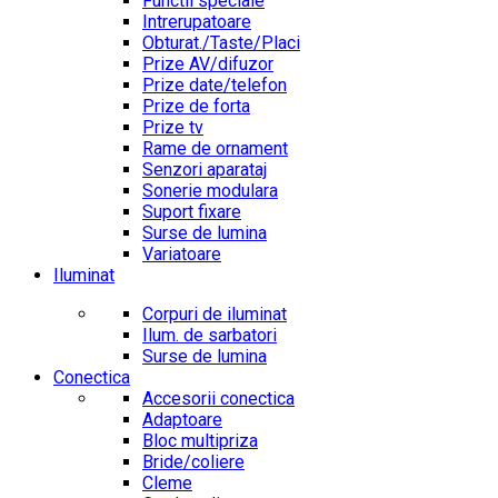
Functii speciale
Intrerupatoare
Obturat./Taste/Placi
Prize AV/difuzor
Prize date/telefon
Prize de forta
Prize tv
Rame de ornament
Senzori aparataj
Sonerie modulara
Suport fixare
Surse de lumina
Variatoare
Iluminat
Corpuri de iluminat
Ilum. de sarbatori
Surse de lumina
Conectica
Accesorii conectica
Adaptoare
Bloc multipriza
Bride/coliere
Cleme