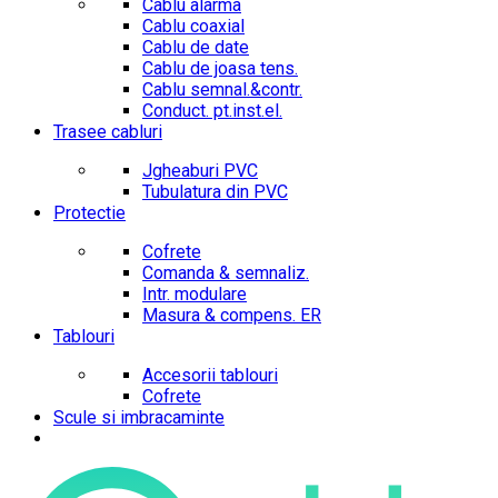
Cablu alarma
Cablu coaxial
Cablu de date
Cablu de joasa tens.
Cablu semnal.&contr.
Conduct. pt.inst.el.
Trasee cabluri
Jgheaburi PVC
Tubulatura din PVC
Protectie
Cofrete
Comanda & semnaliz.
Intr. modulare
Masura & compens. ER
Tablouri
Accesorii tablouri
Cofrete
Scule si imbracaminte