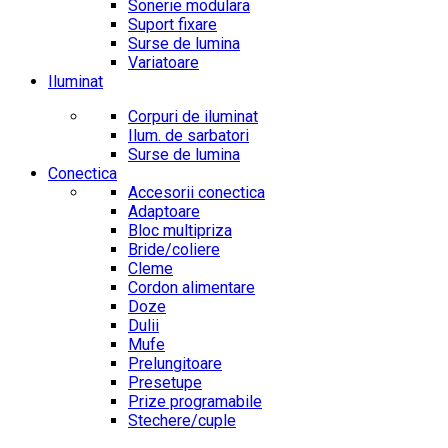
Sonerie modulara
Suport fixare
Surse de lumina
Variatoare
Iluminat
Corpuri de iluminat
Ilum. de sarbatori
Surse de lumina
Conectica
Accesorii conectica
Adaptoare
Bloc multipriza
Bride/coliere
Cleme
Cordon alimentare
Doze
Dulii
Mufe
Prelungitoare
Presetupe
Prize programabile
Stechere/cuple