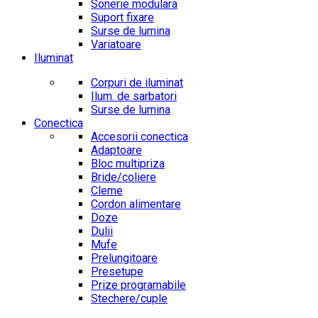
Sonerie modulara
Suport fixare
Surse de lumina
Variatoare
Iluminat
Corpuri de iluminat
Ilum. de sarbatori
Surse de lumina
Conectica
Accesorii conectica
Adaptoare
Bloc multipriza
Bride/coliere
Cleme
Cordon alimentare
Doze
Dulii
Mufe
Prelungitoare
Presetupe
Prize programabile
Stechere/cuple