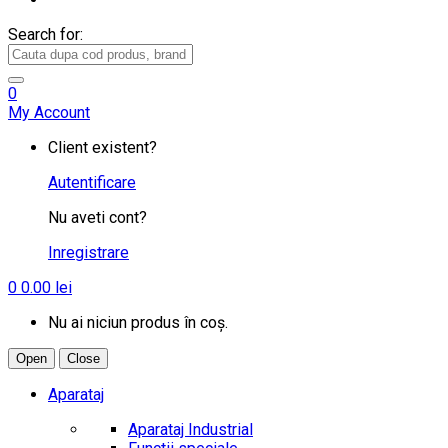
Search for:
0
My Account
Client existent?
Autentificare
Nu aveti cont?
Inregistrare
0
0.00
lei
Nu ai niciun produs în coș.
Open
Close
Aparataj
Aparataj Industrial