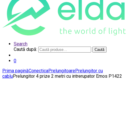
Search
Caută după:
Caută
0
Prima pagină
Conectica
Prelungitoare
Prelungitor cu
cablu
Prelungitor 4 prize 2 metri cu intrerupator Emos P1422