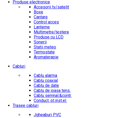
Produse electronice
Accesorii tv/satelit
Boxe
Cantare
Control acces
Lanterne
Multimetre/testere
Produse cu LCD
Sonerii
Statii meteo
Termostate
Aromaterapie
Cabluri
Cablu alarma
Cablu coaxial
Cablu de date
Cablu de joasa tens.
Cablu semnal.&contr.
Conduct. pt.inst.el.
Trasee cabluri
Jgheaburi PVC