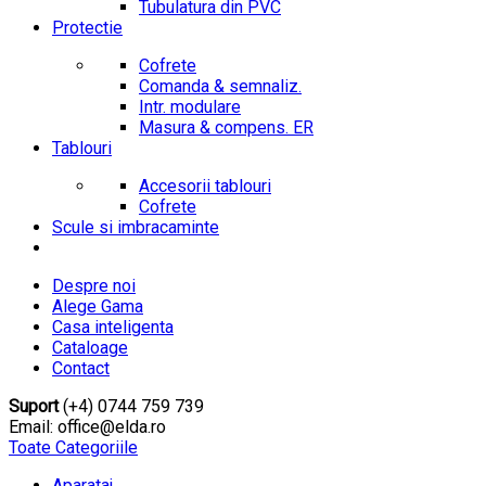
Tubulatura din PVC
Protectie
Cofrete
Comanda & semnaliz.
Intr. modulare
Masura & compens. ER
Tablouri
Accesorii tablouri
Cofrete
Scule si imbracaminte
Despre noi
Alege Gama
Casa inteligenta
Cataloage
Contact
Suport
(+4) 0744 759 739
Email: office@elda.ro
Toate Categoriile
Aparataj