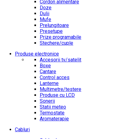
Cordon alimentare
Doze
Dulii
Mufe
Prelungitoare
Presetupe
Prize programabile
Stechere/cuple
Produse electronice
Accesorii tv/satelit
Boxe
Cantare
Control acces
Lanterne
Multimetre/testere
Produse cu LCD
Sonerii
Statii meteo
Termostate
Aromaterapie
Cabluri