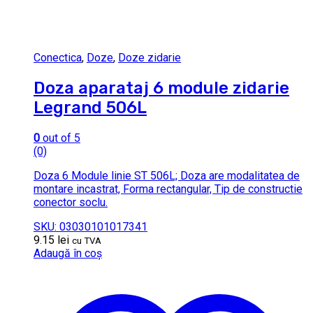
Conectica
,
Doze
,
Doze zidarie
Doza aparataj 6 module zidarie
Legrand 506L
0
out of 5
(0)
Doza 6 Module linie ST 506L; Doza are modalitatea de
montare incastrat, Forma rectangular, Tip de constructie
conector soclu.
SKU: 03030101017341
9.15
lei
cu TVA
Adaugă în coș