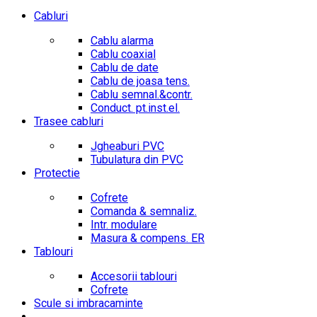
Cabluri
Cablu alarma
Cablu coaxial
Cablu de date
Cablu de joasa tens.
Cablu semnal.&contr.
Conduct. pt.inst.el.
Trasee cabluri
Jgheaburi PVC
Tubulatura din PVC
Protectie
Cofrete
Comanda & semnaliz.
Intr. modulare
Masura & compens. ER
Tablouri
Accesorii tablouri
Cofrete
Scule si imbracaminte