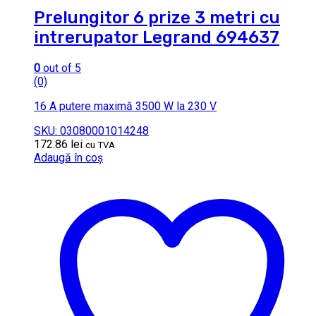
Prelungitor 6 prize 3 metri cu
intrerupator Legrand 694637
0
out of 5
(0)
16 A putere maximă 3500 W la 230 V
SKU: 03080001014248
172.86
lei
cu TVA
Adaugă în coș