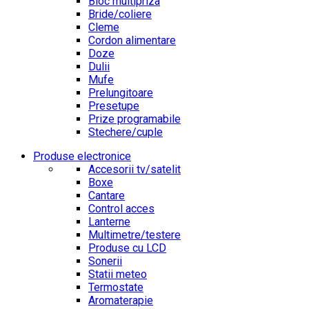
Bloc multipriza
Bride/coliere
Cleme
Cordon alimentare
Doze
Dulii
Mufe
Prelungitoare
Presetupe
Prize programabile
Stechere/cuple
Produse electronice
Accesorii tv/satelit
Boxe
Cantare
Control acces
Lanterne
Multimetre/testere
Produse cu LCD
Sonerii
Statii meteo
Termostate
Aromaterapie