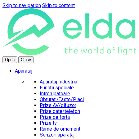
Skip to navigation
Skip to content
Open
Close
Aparataj
Aparataj Industrial
Functii speciale
Intrerupatoare
Obturat./Taste/Placi
Prize AV/difuzor
Prize date/telefon
Prize de forta
Prize tv
Rame de ornament
Senzori aparataj