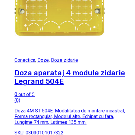
Conectica
,
Doze
,
Doze zidarie
Doza aparataj 4 module zidarie
Legrand 504E
0
out of 5
(0)
Doza 4M ST 504E; Modalitatea de montare incastrat,
Forma rectangular, Modelul alte, Echipat cu fara,
Lungime 74 mm, Latimea 135 mm.
SKU: 03030101017322