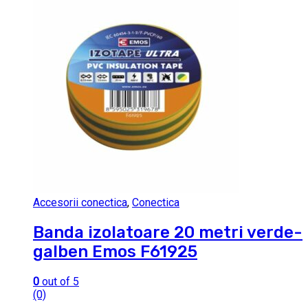
Accesorii conectica
,
Conectica
Banda izolatoare 20 metri verde-
galben Emos F61925
0
out of 5
(0)