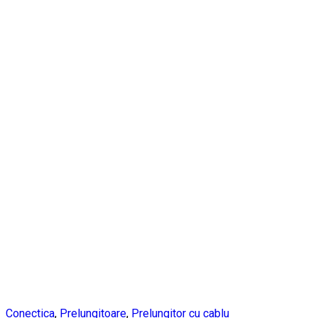
Conectica
,
Prelungitoare
,
Prelungitor cu cablu