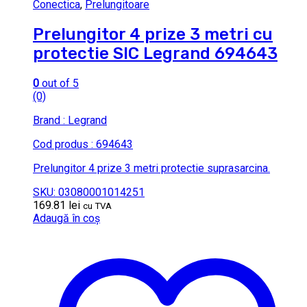
Conectica
,
Prelungitoare
Prelungitor 4 prize 3 metri cu
protectie SIC Legrand 694643
0
out of 5
(0)
Brand : Legrand
Cod produs : 694643
Prelungitor 4 prize 3 metri protectie suprasarcina.
SKU: 03080001014251
169.81
lei
cu TVA
Adaugă în coș