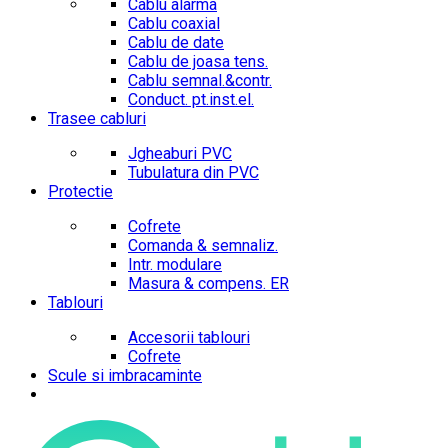
Cablu alarma
Cablu coaxial
Cablu de date
Cablu de joasa tens.
Cablu semnal.&contr.
Conduct. pt.inst.el.
Trasee cabluri
Jgheaburi PVC
Tubulatura din PVC
Protectie
Cofrete
Comanda & semnaliz.
Intr. modulare
Masura & compens. ER
Tablouri
Accesorii tablouri
Cofrete
Scule si imbracaminte