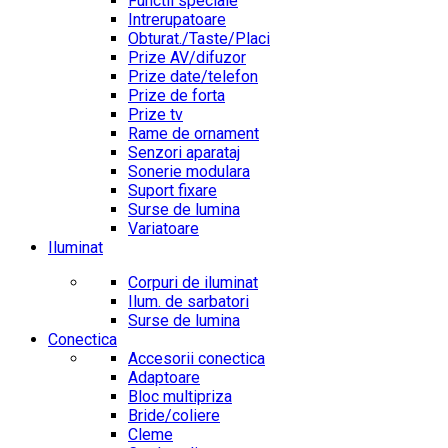
Functii speciale
Intrerupatoare
Obturat./Taste/Placi
Prize AV/difuzor
Prize date/telefon
Prize de forta
Prize tv
Rame de ornament
Senzori aparataj
Sonerie modulara
Suport fixare
Surse de lumina
Variatoare
Iluminat
Corpuri de iluminat
Ilum. de sarbatori
Surse de lumina
Conectica
Accesorii conectica
Adaptoare
Bloc multipriza
Bride/coliere
Cleme