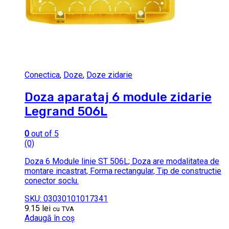
Conectica
,
Doze
,
Doze zidarie
Doza aparataj 6 module zidarie
Legrand 506L
0
out of 5
(0)
Doza 6 Module linie ST 506L; Doza are modalitatea de
montare incastrat, Forma rectangular, Tip de constructie
conector soclu.
SKU: 03030101017341
9.15
lei
cu TVA
Adaugă în coș