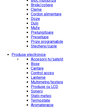
Bloc multipriza
Bride/coliere
Cleme
Cordon alimentare
Doze
Dulii
Mufe
Prelungitoare
Presetupe
Prize programabile
Stechere/cuple
Produse electronice
Accesorii tv/satelit
Boxe
Cantare
Control acces
Lanterne
Multimetre/testere
Produse cu LCD
Sonerii
Statii meteo
Termostate
Aromaterapie