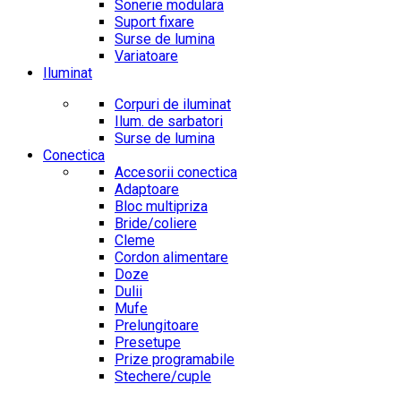
Sonerie modulara
Suport fixare
Surse de lumina
Variatoare
Iluminat
Corpuri de iluminat
Ilum. de sarbatori
Surse de lumina
Conectica
Accesorii conectica
Adaptoare
Bloc multipriza
Bride/coliere
Cleme
Cordon alimentare
Doze
Dulii
Mufe
Prelungitoare
Presetupe
Prize programabile
Stechere/cuple