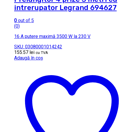
intrerupator Legrand 694627
0
out of 5
(0)
16 A putere maximă 3500 W la 230 V
SKU: 03080001014242
155.57
lei
cu TVA
Adaugă în coș