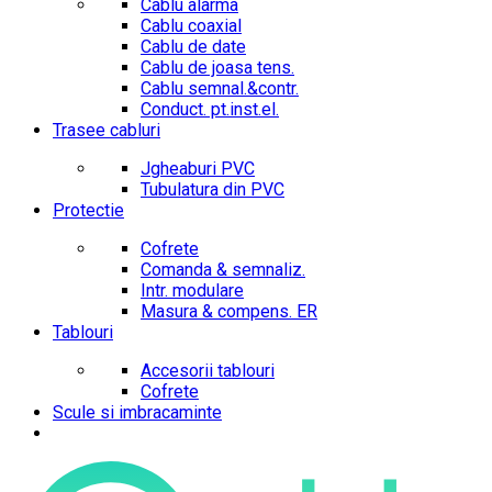
Cablu alarma
Cablu coaxial
Cablu de date
Cablu de joasa tens.
Cablu semnal.&contr.
Conduct. pt.inst.el.
Trasee cabluri
Jgheaburi PVC
Tubulatura din PVC
Protectie
Cofrete
Comanda & semnaliz.
Intr. modulare
Masura & compens. ER
Tablouri
Accesorii tablouri
Cofrete
Scule si imbracaminte