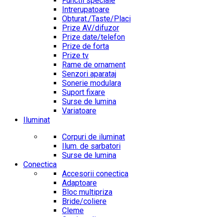
Functii speciale
Intrerupatoare
Obturat./Taste/Placi
Prize AV/difuzor
Prize date/telefon
Prize de forta
Prize tv
Rame de ornament
Senzori aparataj
Sonerie modulara
Suport fixare
Surse de lumina
Variatoare
Iluminat
Corpuri de iluminat
Ilum. de sarbatori
Surse de lumina
Conectica
Accesorii conectica
Adaptoare
Bloc multipriza
Bride/coliere
Cleme