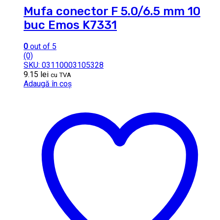
Mufa conector F 5.0/6.5 mm 10
buc Emos K7331
0
out of 5
(0)
SKU: 03110003105328
9.15
lei
cu TVA
Adaugă în coș