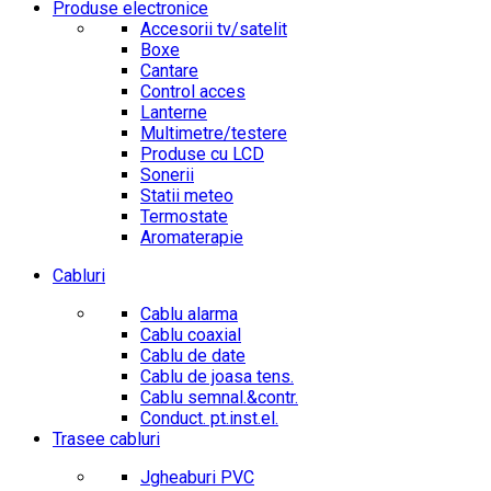
Produse electronice
Accesorii tv/satelit
Boxe
Cantare
Control acces
Lanterne
Multimetre/testere
Produse cu LCD
Sonerii
Statii meteo
Termostate
Aromaterapie
Cabluri
Cablu alarma
Cablu coaxial
Cablu de date
Cablu de joasa tens.
Cablu semnal.&contr.
Conduct. pt.inst.el.
Trasee cabluri
Jgheaburi PVC