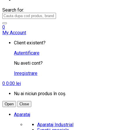
Search for:
0
My Account
Client existent?
Autentificare
Nu aveti cont?
Inregistrare
0
0.00
lei
Nu ai niciun produs în coș.
Open
Close
Aparataj
Aparataj Industrial