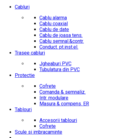
Cabluri
Cablu alarma
Cablu coaxial
Cablu de date
Cablu de joasa tens.
Cablu semnal.&contr.
Conduct. pt.inst.el.
Trasee cabluri
Jgheaburi PVC
Tubulatura din PVC
Protectie
Cofrete
Comanda & semnaliz.
Intr. modulare
Masura & compens. ER
Tablouri
Accesorii tablouri
Cofrete
Scule si imbracaminte