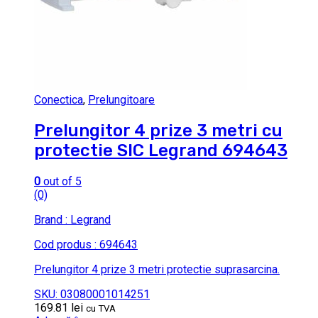
Conectica
,
Prelungitoare
Prelungitor 4 prize 3 metri cu
protectie SIC Legrand 694643
0
out of 5
(0)
Brand : Legrand
Cod produs : 694643
Prelungitor 4 prize 3 metri protectie suprasarcina.
SKU: 03080001014251
169.81
lei
cu TVA