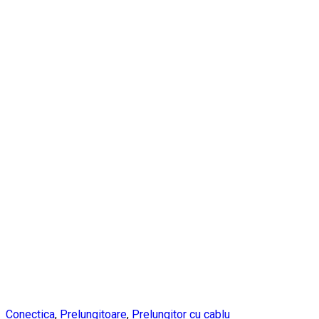
Conectica
,
Prelungitoare
,
Prelungitor cu cablu