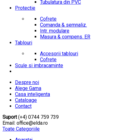
Tubulatura din PVC
Protectie
Cofrete
Comanda & semnaliz.
Intr. modulare
Masura & compens. ER
Tablouri
Accesorii tablouri
Cofrete
Scule si imbracaminte
Despre noi
Alege Gama
Casa inteligenta
Cataloage
Contact
Suport
(+4) 0744 759 739
Email: office@elda.ro
Toate Categoriile
Aparataj