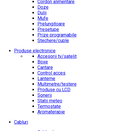
Cordon alimentare
Doze
Dulii
Mufe
Prelungitoare
Presetupe
Prize programabile
Stechere/cuple
Produse electronice
Accesorii tv/satelit
Boxe
Cantare
Control acces
Lanterne
Multimetre/testere
Produse cu LCD
Sonerii
Statii meteo
Termostate
Aromaterapie
Cabluri