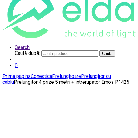
Search
Caută după:
Caută
0
Prima pagină
Conectica
Prelungitoare
Prelungitor cu
cablu
Prelungitor 4 prize 5 metri + intrerupator Emos P1425