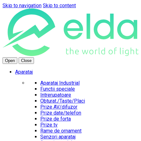
Skip to navigation
Skip to content
Open
Close
Aparataj
Aparataj Industrial
Functii speciale
Intrerupatoare
Obturat./Taste/Placi
Prize AV/difuzor
Prize date/telefon
Prize de forta
Prize tv
Rame de ornament
Senzori aparataj