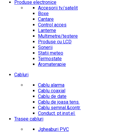
Produse electronice
Accesorii tv/satelit
Boxe
Cantare
Control acces
Lanterne
Multimetre/testere
Produse cu LCD
Sonerii
Statii meteo
Termostate
Aromaterapie
Cabluri
Cablu alarma
Cablu coaxial
Cablu de date
Cablu de joasa tens.
Cablu semnal.&contr.
Conduct. pt.inst.el.
Trasee cabluri
Jgheaburi PVC