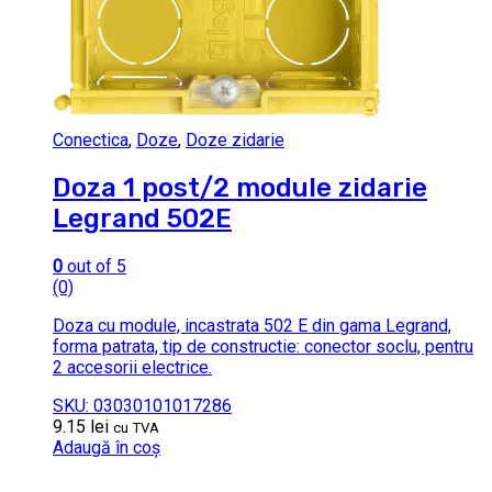
Conectica
,
Doze
,
Doze zidarie
Doza 1 post/2 module zidarie
Legrand 502E
0
out of 5
(0)
Doza cu module, incastrata 502 E din gama Legrand,
forma patrata, tip de constructie: conector soclu, pentru
2 accesorii electrice.
SKU: 03030101017286
9.15
lei
cu TVA
Adaugă în coș