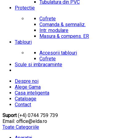
Tubulatura din PVC
Protectie
Cofrete
Comanda & semnaliz.
Intr. modulare
Masura & compens. ER
Tablouri
Accesorii tablouri
Cofrete
Scule si imbracaminte
Despre noi
Alege Gama
Casa inteligenta
Cataloage
Contact
Suport
(+4) 0744 759 739
Email: office@elda.ro
Toate Categoriile
Aparataj