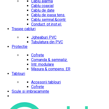
Cablu alarma
Cablu coaxial
Cablu de date
Cablu de joasa tens.
Cablu semnal.&contr.
Conduct. pt.inst.el.
Trasee cabluri
Jgheaburi PVC
Tubulatura din PVC
Protectie
Cofrete
Comanda & semnaliz.
Intr. modulare
Masura & compens. ER
Tablouri
Accesorii tablouri
Cofrete
Scule si imbracaminte