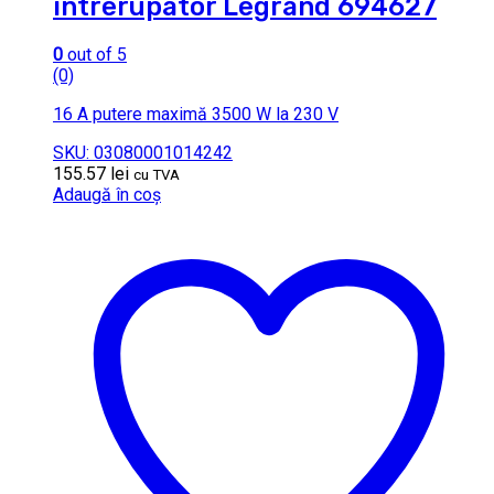
intrerupator Legrand 694627
0
out of 5
(0)
16 A putere maximă 3500 W la 230 V
SKU: 03080001014242
155.57
lei
cu TVA
Adaugă în coș