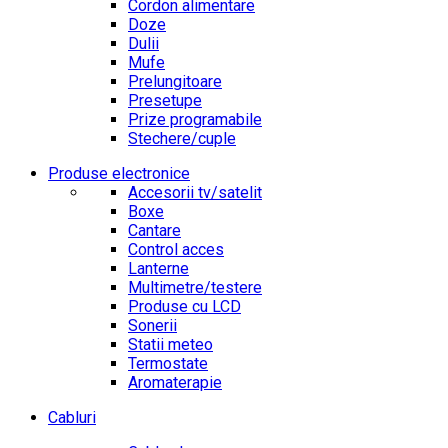
Cordon alimentare
Doze
Dulii
Mufe
Prelungitoare
Presetupe
Prize programabile
Stechere/cuple
Produse electronice
Accesorii tv/satelit
Boxe
Cantare
Control acces
Lanterne
Multimetre/testere
Produse cu LCD
Sonerii
Statii meteo
Termostate
Aromaterapie
Cabluri