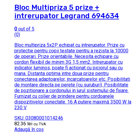
Bloc Multipriza 5 prize +
intrerupator Legrand 694634
0
out of 5
(0)
Bloc multipriza 5x2P echipat cu intrerupator. Prize cu
protectie pentru copii testate pentru a rezista la 10000
de operari. Prize orientabile. Necesita echipare cu
cordon flexibil de minim 3G 1,5 mm2. Intrerupator cu
indicator luminos, poate fi actionat cu piciorul sau cu
mana. Distanta optima intre doua prize pentru
conectarea adaptoarelor, incarcatoarelor etc. Posibilitati
de montare directa pe perete (cu suruburi). Posibilitate
de pozitionare a cordonului in jurul sistemului de fixare.
Furnizat cu colier de prindere pentru cordoanele
dispozitivelor conectate. 16 A putere maximă 3500 W la
230 V
SKU: 03080001014246
82.36
lei
cu TVA
Adaugă în coș