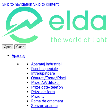
Skip to navigation
Skip to content
Open
Close
Aparataj
Aparataj Industrial
Functii speciale
Intrerupatoare
Obturat./Taste/Placi
Prize AV/difuzor
Prize date/telefon
Prize de forta
Prize tv
Rame de ornament
Senzori aparataj