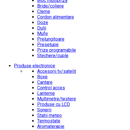
Bloc multipriza
Bride/coliere
Cleme
Cordon alimentare
Doze
Dulii
Mufe
Prelungitoare
Presetupe
Prize programabile
Stechere/cuple
Produse electronice
Accesorii tv/satelit
Boxe
Cantare
Control acces
Lanterne
Multimetre/testere
Produse cu LCD
Sonerii
Statii meteo
Termostate
Aromaterapie