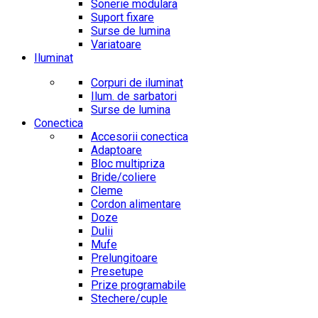
Sonerie modulara
Suport fixare
Surse de lumina
Variatoare
Iluminat
Corpuri de iluminat
Ilum. de sarbatori
Surse de lumina
Conectica
Accesorii conectica
Adaptoare
Bloc multipriza
Bride/coliere
Cleme
Cordon alimentare
Doze
Dulii
Mufe
Prelungitoare
Presetupe
Prize programabile
Stechere/cuple