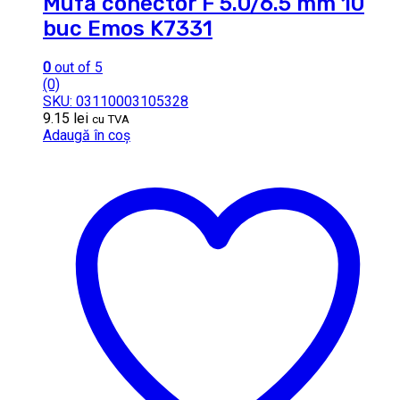
Mufa conector F 5.0/6.5 mm 10
buc Emos K7331
0
out of 5
(0)
SKU: 03110003105328
9.15
lei
cu TVA
Adaugă în coș