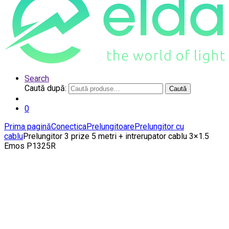
Search
Caută după:
Caută
0
Prima pagină
Conectica
Prelungitoare
Prelungitor cu
cablu
Prelungitor 3 prize 5 metri + intrerupator cablu 3×1.5
Emos P1325R