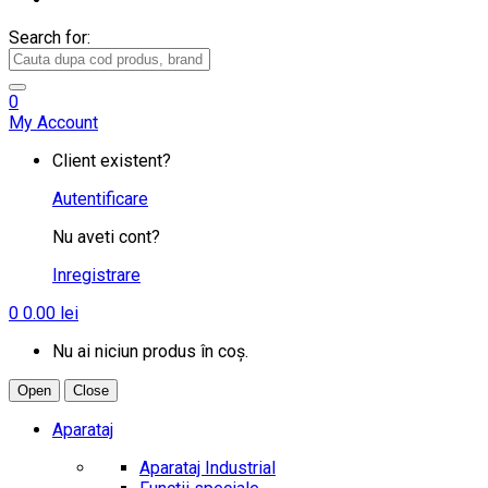
Search for:
0
My Account
Client existent?
Autentificare
Nu aveti cont?
Inregistrare
0
0.00
lei
Nu ai niciun produs în coș.
Open
Close
Aparataj
Aparataj Industrial