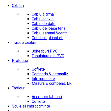
Cabluri
Cablu alarma
Cablu coaxial
Cablu de date
Cablu de joasa tens.
Cablu semnal.&contr.
Conduct. pt.inst.el.
Trasee cabluri
Jgheaburi PVC
Tubulatura din PVC
Protectie
Cofrete
Comanda & semnaliz.
Intr. modulare
Masura & compens. ER
Tablouri
Accesorii tablouri
Cofrete
Scule si imbracaminte