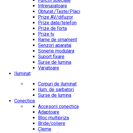
Functii speciale
Intrerupatoare
Obturat./Taste/Placi
Prize AV/difuzor
Prize date/telefon
Prize de forta
Prize tv
Rame de ornament
Senzori aparataj
Sonerie modulara
Suport fixare
Surse de lumina
Variatoare
Iluminat
Corpuri de iluminat
Ilum. de sarbatori
Surse de lumina
Conectica
Accesorii conectica
Adaptoare
Bloc multipriza
Bride/coliere
Cleme