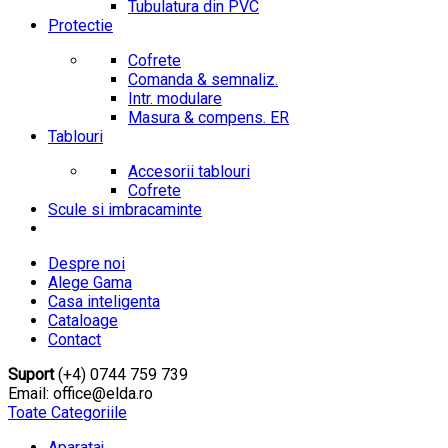
Tubulatura din PVC
Protectie
Cofrete
Comanda & semnaliz.
Intr. modulare
Masura & compens. ER
Tablouri
Accesorii tablouri
Cofrete
Scule si imbracaminte
Despre noi
Alege Gama
Casa inteligenta
Cataloage
Contact
Suport
(+4) 0744 759 739
Email: office@elda.ro
Toate Categoriile
Aparataj