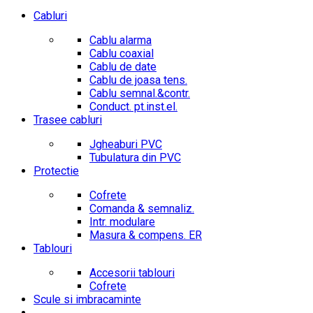
Cabluri
Cablu alarma
Cablu coaxial
Cablu de date
Cablu de joasa tens.
Cablu semnal.&contr.
Conduct. pt.inst.el.
Trasee cabluri
Jgheaburi PVC
Tubulatura din PVC
Protectie
Cofrete
Comanda & semnaliz.
Intr. modulare
Masura & compens. ER
Tablouri
Accesorii tablouri
Cofrete
Scule si imbracaminte