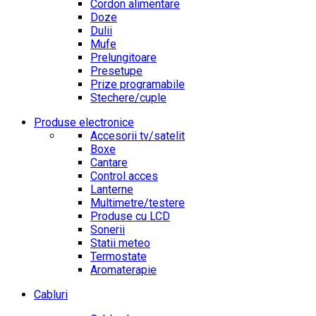
Cordon alimentare
Doze
Dulii
Mufe
Prelungitoare
Presetupe
Prize programabile
Stechere/cuple
Produse electronice
Accesorii tv/satelit
Boxe
Cantare
Control acces
Lanterne
Multimetre/testere
Produse cu LCD
Sonerii
Statii meteo
Termostate
Aromaterapie
Cabluri