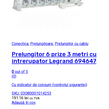
Conectica
,
Prelungitoare
,
Prelungitor cu cablu
Prelungitor 6 prize 3 metri cu
intrerupator Legrand 694647
0
out of 5
(0)
Cu indicator de consum (controlul sigurantei)
SKU: 03080001014253
191.16
lei
cu TVA
Adaugă în coș