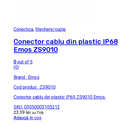
Conectica
,
Stechere/cuple
Conector cablu din plastic IP68
Emos ZS9010
0
out of 5
(0)
Brand : Emos
Cod produs : ZS9010
Conector cablu din plastic IP65 ZS9010 Emos.
SKU: 03050003105212
23.39
lei
cu TVA
Adaugă în coș