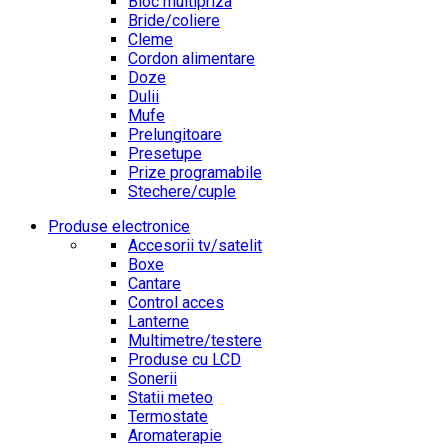
Bloc multipriza
Bride/coliere
Cleme
Cordon alimentare
Doze
Dulii
Mufe
Prelungitoare
Presetupe
Prize programabile
Stechere/cuple
Produse electronice
Accesorii tv/satelit
Boxe
Cantare
Control acces
Lanterne
Multimetre/testere
Produse cu LCD
Sonerii
Statii meteo
Termostate
Aromaterapie