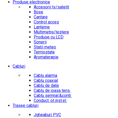
Produse electronice
Accesorii tv/satelit
Boxe
Cantare
Control acces
Lanterne
Multimetre/testere
Produse cu LCD
Sonerii
Statii meteo
Termostate
Aromaterapie
Cabluri
Cablu alarma
Cablu coaxial
Cablu de date
Cablu de joasa tens.
Cablu semnal.&contr.
Conduct. pt.inst.el.
Trasee cabluri
Jgheaburi PVC