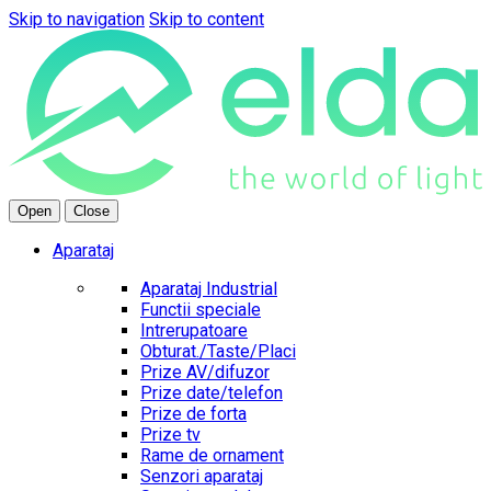
Skip to navigation
Skip to content
Open
Close
Aparataj
Aparataj Industrial
Functii speciale
Intrerupatoare
Obturat./Taste/Placi
Prize AV/difuzor
Prize date/telefon
Prize de forta
Prize tv
Rame de ornament
Senzori aparataj