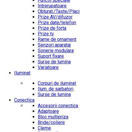
Functii speciale
Intrerupatoare
Obturat./Taste/Placi
Prize AV/difuzor
Prize date/telefon
Prize de forta
Prize tv
Rame de ornament
Senzori aparataj
Sonerie modulara
Suport fixare
Surse de lumina
Variatoare
Iluminat
Corpuri de iluminat
Ilum. de sarbatori
Surse de lumina
Conectica
Accesorii conectica
Adaptoare
Bloc multipriza
Bride/coliere
Cleme