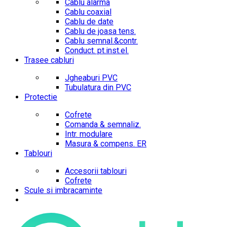
Cablu alarma
Cablu coaxial
Cablu de date
Cablu de joasa tens.
Cablu semnal.&contr.
Conduct. pt.inst.el.
Trasee cabluri
Jgheaburi PVC
Tubulatura din PVC
Protectie
Cofrete
Comanda & semnaliz.
Intr. modulare
Masura & compens. ER
Tablouri
Accesorii tablouri
Cofrete
Scule si imbracaminte