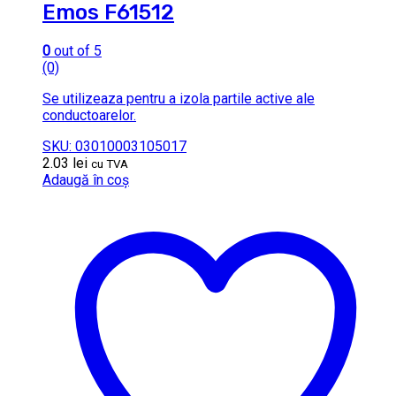
Emos F61512
0
out of 5
(0)
Se utilizeaza pentru a izola partile active ale
conductoarelor.
SKU: 03010003105017
2.03
lei
cu TVA
Adaugă în coș