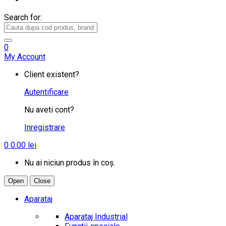
Search for:
0
My Account
Client existent?
Autentificare
Nu aveti cont?
Inregistrare
0
0.00
lei
Nu ai niciun produs în coș.
Open
Close
Aparataj
Aparataj Industrial