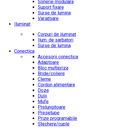
Sonerie modulara
Suport fixare
Surse de lumina
Variatoare
Iluminat
Corpuri de iluminat
Ilum. de sarbatori
Surse de lumina
Conectica
Accesorii conectica
Adaptoare
Bloc multipriza
Bride/coliere
Cleme
Cordon alimentare
Doze
Dulii
Mufe
Prelungitoare
Presetupe
Prize programabile
Stechere/cuple