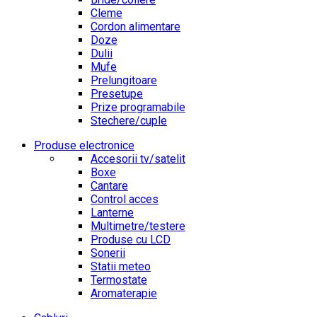
Cleme
Cordon alimentare
Doze
Dulii
Mufe
Prelungitoare
Presetupe
Prize programabile
Stechere/cuple
Produse electronice
Accesorii tv/satelit
Boxe
Cantare
Control acces
Lanterne
Multimetre/testere
Produse cu LCD
Sonerii
Statii meteo
Termostate
Aromaterapie