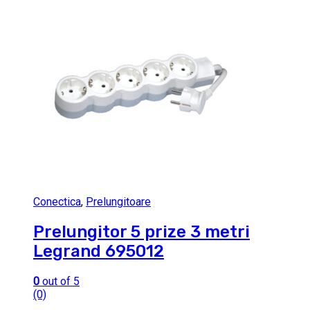
Conectica
,
Prelungitoare
Prelungitor 5 prize 3 metri
Legrand 695012
0
out of 5
(0)