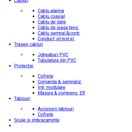
Cabluri
Cablu alarma
Cablu coaxial
Cablu de date
Cablu de joasa tens.
Cablu semnal.&contr.
Conduct. pt.inst.el.
Trasee cabluri
Jgheaburi PVC
Tubulatura din PVC
Protectie
Cofrete
Comanda & semnaliz.
Intr. modulare
Masura & compens. ER
Tablouri
Accesorii tablouri
Cofrete
Scule si imbracaminte