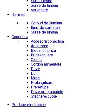
Suport fixare
Surse de lumina
Variatoare
Iluminat
Corpuri de iluminat
Ilum. de sarbatori
Surse de lumina
Conectica
Accesorii conectica
Adaptoare
Bloc multipriza
Bride/coliere
Cleme
Cordon alimentare
Doze
Dulii
Mufe
Prelungitoare
Presetupe
Prize programabile
Stechere/cuple
Produse electronice