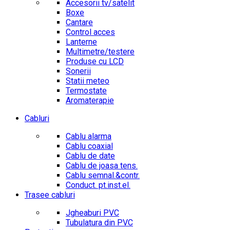
Accesorii tv/satelit
Boxe
Cantare
Control acces
Lanterne
Multimetre/testere
Produse cu LCD
Sonerii
Statii meteo
Termostate
Aromaterapie
Cabluri
Cablu alarma
Cablu coaxial
Cablu de date
Cablu de joasa tens.
Cablu semnal.&contr.
Conduct. pt.inst.el.
Trasee cabluri
Jgheaburi PVC
Tubulatura din PVC