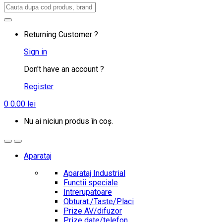
Search
for:
Returning Customer ?
Sign in
Don't have an account ?
Register
0
0.00
lei
Nu ai niciun produs în coș.
Aparataj
Aparataj Industrial
Functii speciale
Intrerupatoare
Obturat./Taste/Placi
Prize AV/difuzor
Prize date/telefon