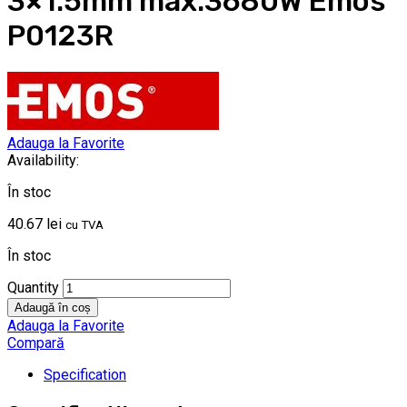
3×1.5mm max.3680W Emos
P0123R
Adauga la Favorite
Availability:
În stoc
40.67
lei
cu TVA
În stoc
Quantity
Adaugă în coș
Adauga la Favorite
Compară
Specification