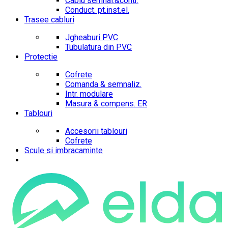
Cablu semnal.&contr.
Conduct. pt.inst.el.
Trasee cabluri
Jgheaburi PVC
Tubulatura din PVC
Protectie
Cofrete
Comanda & semnaliz.
Intr. modulare
Masura & compens. ER
Tablouri
Accesorii tablouri
Cofrete
Scule si imbracaminte