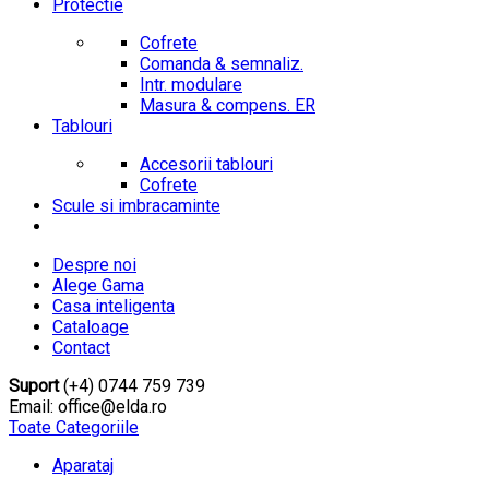
Protectie
Cofrete
Comanda & semnaliz.
Intr. modulare
Masura & compens. ER
Tablouri
Accesorii tablouri
Cofrete
Scule si imbracaminte
Despre noi
Alege Gama
Casa inteligenta
Cataloage
Contact
Suport
(+4) 0744 759 739
Email: office@elda.ro
Toate Categoriile
Aparataj