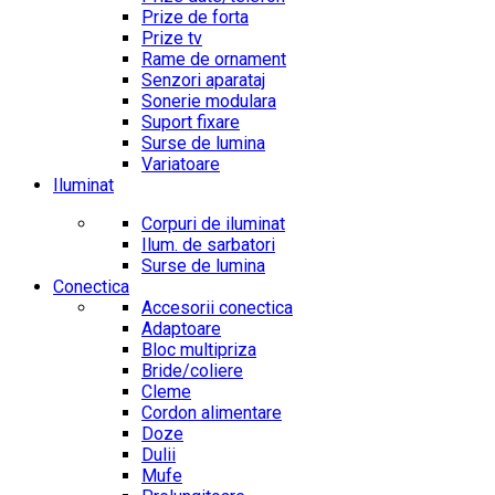
Prize de forta
Prize tv
Rame de ornament
Senzori aparataj
Sonerie modulara
Suport fixare
Surse de lumina
Variatoare
Iluminat
Corpuri de iluminat
Ilum. de sarbatori
Surse de lumina
Conectica
Accesorii conectica
Adaptoare
Bloc multipriza
Bride/coliere
Cleme
Cordon alimentare
Doze
Dulii
Mufe