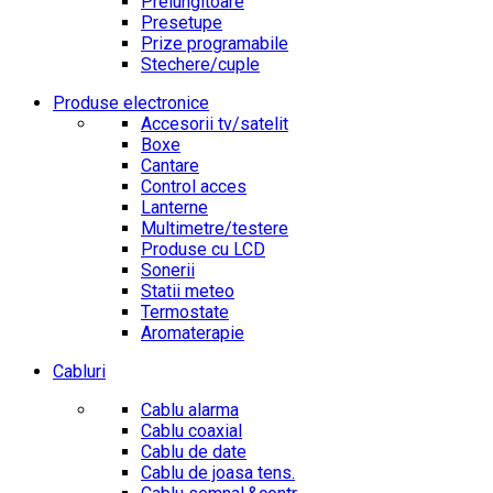
Prelungitoare
Presetupe
Prize programabile
Stechere/cuple
Produse electronice
Accesorii tv/satelit
Boxe
Cantare
Control acces
Lanterne
Multimetre/testere
Produse cu LCD
Sonerii
Statii meteo
Termostate
Aromaterapie
Cabluri
Cablu alarma
Cablu coaxial
Cablu de date
Cablu de joasa tens.