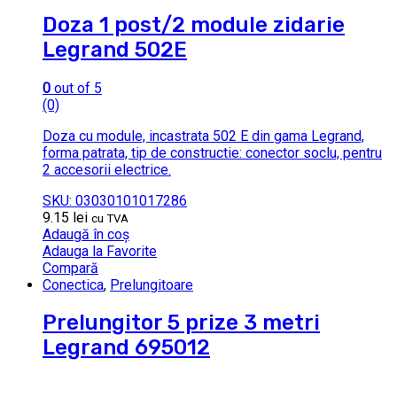
Doza 1 post/2 module zidarie
Legrand 502E
0
out of 5
(0)
Doza cu module, incastrata 502 E din gama Legrand,
forma patrata, tip de constructie: conector soclu, pentru
2 accesorii electrice.
SKU: 03030101017286
9.15
lei
cu TVA
Adaugă în coș
Adauga la Favorite
Compară
Conectica
,
Prelungitoare
Prelungitor 5 prize 3 metri
Legrand 695012