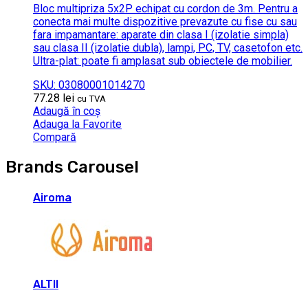
Bloc multipriza 5x2P echipat cu cordon de 3m. Pentru a
conecta mai multe dispozitive prevazute cu fise cu sau
fara impamantare: aparate din clasa I (izolatie simpla)
sau clasa II (izolatie dubla), lampi, PC, TV, casetofon etc.
Ultra-plat: poate fi amplasat sub obiectele de mobilier.
SKU: 03080001014270
77.28
lei
cu TVA
Adaugă în coș
Adauga la Favorite
Compară
Brands Carousel
Airoma
ALTII