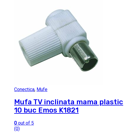
Conectica
,
Mufe
Mufa TV inclinata mama plastic
10 buc Emos K1821
0
out of 5
(0)