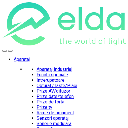
Skip
Skip
to
to
navigation
content
Aparataj
Aparataj Industrial
Functii speciale
Intrerupatoare
Obturat./Taste/Placi
Prize AV/difuzor
Prize date/telefon
Prize de forta
Prize tv
Rame de ornament
Senzori aparataj
Sonerie modulara