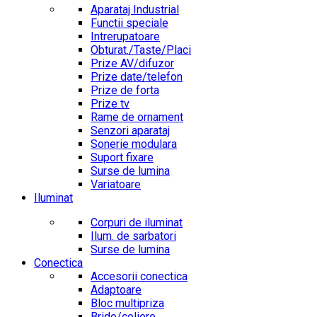
Aparataj Industrial
Functii speciale
Intrerupatoare
Obturat./Taste/Placi
Prize AV/difuzor
Prize date/telefon
Prize de forta
Prize tv
Rame de ornament
Senzori aparataj
Sonerie modulara
Suport fixare
Surse de lumina
Variatoare
Iluminat
Corpuri de iluminat
Ilum. de sarbatori
Surse de lumina
Conectica
Accesorii conectica
Adaptoare
Bloc multipriza
Bride/coliere