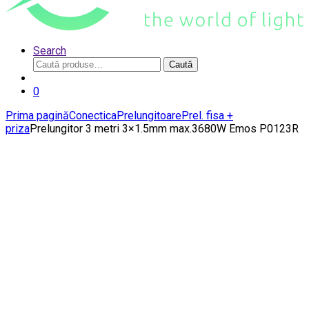
Search
Caută
Caută
după:
0
Prima pagină
Conectica
Prelungitoare
Prel. fisa +
priza
Prelungitor 3 metri 3×1.5mm max.3680W Emos P0123R