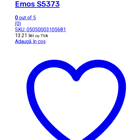
Emos S5373
0
out of 5
(0)
SKU: 05050003105681
13.21
lei
cu TVA
Adaugă în coș