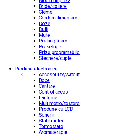
Bloc multipriza
Bride/coliere
Cleme
Cordon alimentare
Doze
Dulii
Mufe
Prelungitoare
Presetupe
Prize programabile
Stechere/cuple
Produse electronice
Accesorii tv/satelit
Boxe
Cantare
Control acces
Lanterne
Multimetre/testere
Produse cu LCD
Sonerii
Statii meteo
Termostate
Aromaterapie