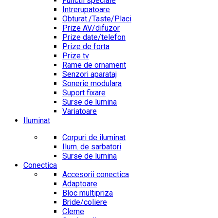
Functii speciale
Intrerupatoare
Obturat./Taste/Placi
Prize AV/difuzor
Prize date/telefon
Prize de forta
Prize tv
Rame de ornament
Senzori aparataj
Sonerie modulara
Suport fixare
Surse de lumina
Variatoare
Iluminat
Corpuri de iluminat
Ilum. de sarbatori
Surse de lumina
Conectica
Accesorii conectica
Adaptoare
Bloc multipriza
Bride/coliere
Cleme