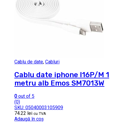
Cablu de date
,
Cabluri
Cablu date iphone I16P/M 1
metru alb Emos SM7013W
0
out of 5
(0)
SKU: 05040003105909
74.22
lei
cu TVA
Adaugă în coș