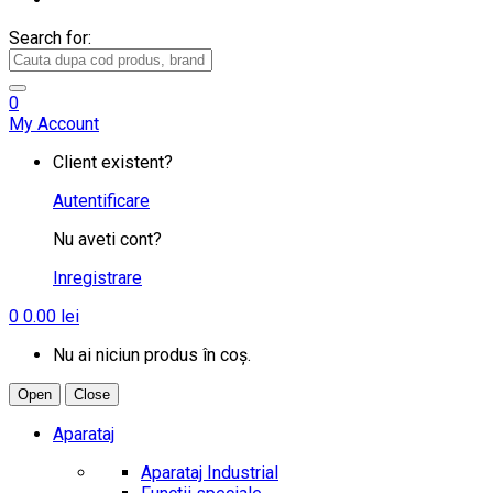
Search for:
0
My Account
Client existent?
Autentificare
Nu aveti cont?
Inregistrare
0
0.00
lei
Nu ai niciun produs în coș.
Open
Close
Aparataj
Aparataj Industrial