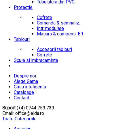
Tubulatura din PVC
Protectie
Cofrete
Comanda & semnaliz.
Intr. modulare
Masura & compens. ER
Tablouri
Accesorii tablouri
Cofrete
Scule si imbracaminte
Despre noi
Alege Gama
Casa inteligenta
Cataloage
Contact
Suport
(+4) 0744 759 739
Email: office@elda.ro
Toate Categoriile
Aparataj