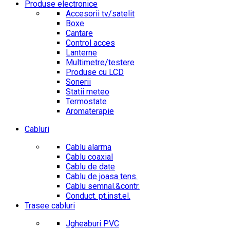
Produse electronice
Accesorii tv/satelit
Boxe
Cantare
Control acces
Lanterne
Multimetre/testere
Produse cu LCD
Sonerii
Statii meteo
Termostate
Aromaterapie
Cabluri
Cablu alarma
Cablu coaxial
Cablu de date
Cablu de joasa tens.
Cablu semnal.&contr.
Conduct. pt.inst.el.
Trasee cabluri
Jgheaburi PVC