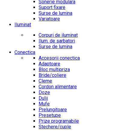
Sonerie modulara
Suport fixare
Surse de lumina
Variatoare
Iluminat
Corpuri de iluminat
Ilum. de sarbatori
Surse de lumina
Conectica
Accesorii conectica
Adaptoare
Bloc multipriza
Bride/coliere
Cleme
Cordon alimentare
Doze
Dulii
Mufe
Prelungitoare
Presetupe
Prize programabile
Stechere/cuple