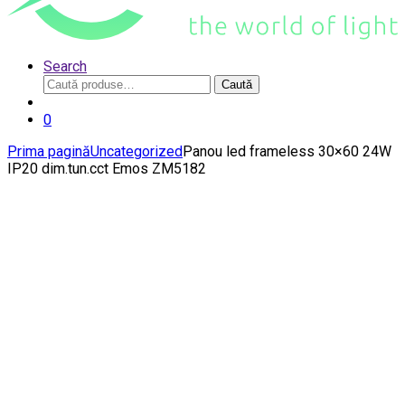
Search
Caută
Caută
după:
0
Prima pagină
Uncategorized
Panou led frameless 30×60 24W
IP20 dim.tun.cct Emos ZM5182