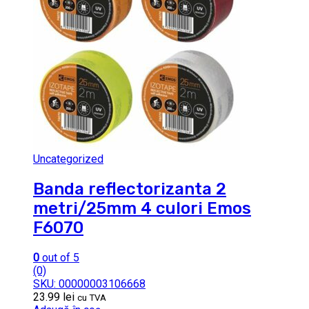
Uncategorized
Banda reflectorizanta 2
metri/25mm 4 culori Emos
F6070
0
out of 5
(0)
SKU: 00000003106668
23.99
lei
cu TVA