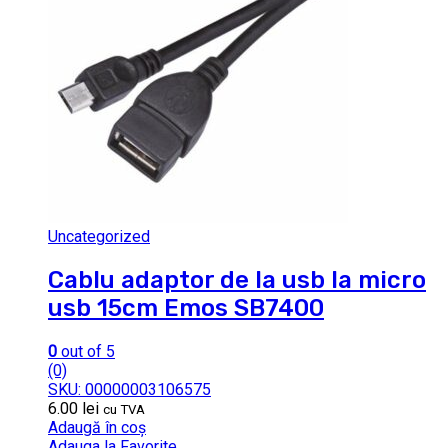
Uncategorized
Cablu adaptor de la usb la micro
usb 15cm Emos SB7400
0
out of 5
(0)
SKU: 00000003106575
6.00
lei
cu TVA
Adaugă în coș
Adauga la Favorite