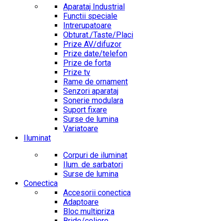
Aparataj Industrial
Functii speciale
Intrerupatoare
Obturat./Taste/Placi
Prize AV/difuzor
Prize date/telefon
Prize de forta
Prize tv
Rame de ornament
Senzori aparataj
Sonerie modulara
Suport fixare
Surse de lumina
Variatoare
Iluminat
Corpuri de iluminat
Ilum. de sarbatori
Surse de lumina
Conectica
Accesorii conectica
Adaptoare
Bloc multipriza
Bride/coliere