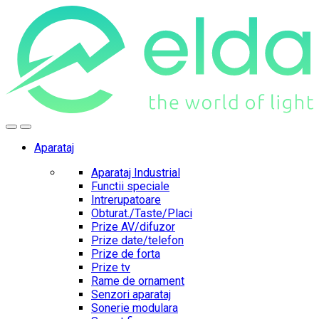
Skip
Skip
to
to
navigation
content
Aparataj
Aparataj Industrial
Functii speciale
Intrerupatoare
Obturat./Taste/Placi
Prize AV/difuzor
Prize date/telefon
Prize de forta
Prize tv
Rame de ornament
Senzori aparataj
Sonerie modulara