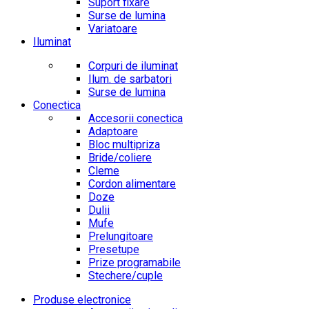
Suport fixare
Surse de lumina
Variatoare
Iluminat
Corpuri de iluminat
Ilum. de sarbatori
Surse de lumina
Conectica
Accesorii conectica
Adaptoare
Bloc multipriza
Bride/coliere
Cleme
Cordon alimentare
Doze
Dulii
Mufe
Prelungitoare
Presetupe
Prize programabile
Stechere/cuple
Produse electronice