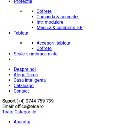
Protectie
Cofrete
Comanda & semnaliz.
Intr. modulare
Masura & compens. ER
Tablouri
Accesorii tablouri
Cofrete
Scule si imbracaminte
Despre noi
Alege Gama
Casa inteligenta
Cataloage
Contact
Suport
(+4) 0744 759 739
Email: office@elda.ro
Toate Categoriile
Aparataj