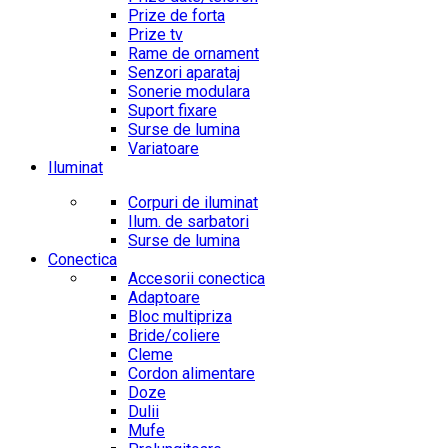
Prize de forta
Prize tv
Rame de ornament
Senzori aparataj
Sonerie modulara
Suport fixare
Surse de lumina
Variatoare
Iluminat
Corpuri de iluminat
Ilum. de sarbatori
Surse de lumina
Conectica
Accesorii conectica
Adaptoare
Bloc multipriza
Bride/coliere
Cleme
Cordon alimentare
Doze
Dulii
Mufe