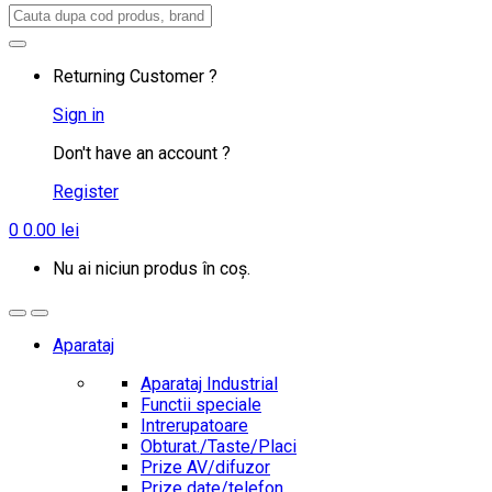
Search
for:
Returning Customer ?
Sign in
Don't have an account ?
Register
0
0.00
lei
Nu ai niciun produs în coș.
Aparataj
Aparataj Industrial
Functii speciale
Intrerupatoare
Obturat./Taste/Placi
Prize AV/difuzor
Prize date/telefon