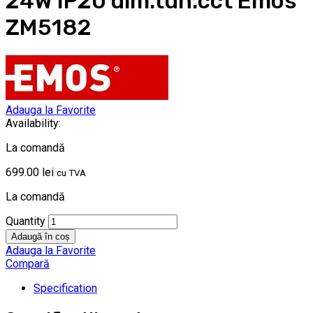
24W IP20 dim.tun.cct Emos
ZM5182
Adauga la Favorite
Availability:
La comandă
699.00
lei
cu TVA
La comandă
Quantity
Adaugă în coș
Adauga la Favorite
Compară
Specification