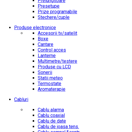
Prelungitoare
Presetupe
Prize programabile
Stechere/cuple
Produse electronice
Accesorii tv/satelit
Boxe
Cantare
Control acces
Lanterne
Multimetre/testere
Produse cu LCD
Sonerii
Statii meteo
Termostate
Aromaterapie
Cabluri
Cablu alarma
Cablu coaxial
Cablu de date
Cablu de joasa tens.