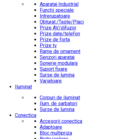
Aparataj Industrial
Functii speciale
Intrerupatoare
Obturat./Taste/Placi
Prize AV/difuzor
Prize date/telefon
Prize de forta
Prize tv
Rame de ornament
Senzori aparataj
Sonerie modulara
Suport fixare
Surse de lumina
Variatoare
Iluminat
Corpuri de iluminat
Ilum. de sarbatori
Surse de lumina
Conectica
Accesorii conectica
Adaptoare
Bloc multipriza
Bride/coliere