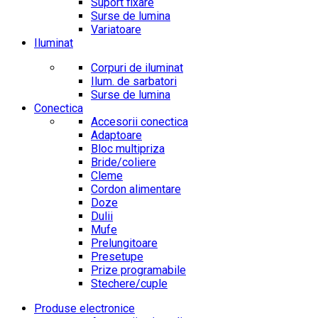
Suport fixare
Surse de lumina
Variatoare
Iluminat
Corpuri de iluminat
Ilum. de sarbatori
Surse de lumina
Conectica
Accesorii conectica
Adaptoare
Bloc multipriza
Bride/coliere
Cleme
Cordon alimentare
Doze
Dulii
Mufe
Prelungitoare
Presetupe
Prize programabile
Stechere/cuple
Produse electronice