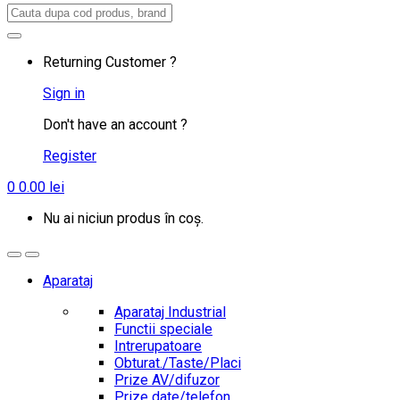
Search
for:
Returning Customer ?
Sign in
Don't have an account ?
Register
0
0.00
lei
Nu ai niciun produs în coș.
Aparataj
Aparataj Industrial
Functii speciale
Intrerupatoare
Obturat./Taste/Placi
Prize AV/difuzor
Prize date/telefon