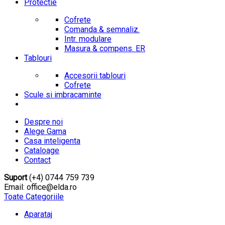
Protectie
Cofrete
Comanda & semnaliz.
Intr. modulare
Masura & compens. ER
Tablouri
Accesorii tablouri
Cofrete
Scule si imbracaminte
Despre noi
Alege Gama
Casa inteligenta
Cataloage
Contact
Suport
(+4) 0744 759 739
Email: office@elda.ro
Toate Categoriile
Aparataj