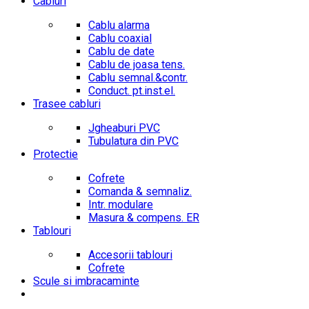
Cabluri
Cablu alarma
Cablu coaxial
Cablu de date
Cablu de joasa tens.
Cablu semnal.&contr.
Conduct. pt.inst.el.
Trasee cabluri
Jgheaburi PVC
Tubulatura din PVC
Protectie
Cofrete
Comanda & semnaliz.
Intr. modulare
Masura & compens. ER
Tablouri
Accesorii tablouri
Cofrete
Scule si imbracaminte