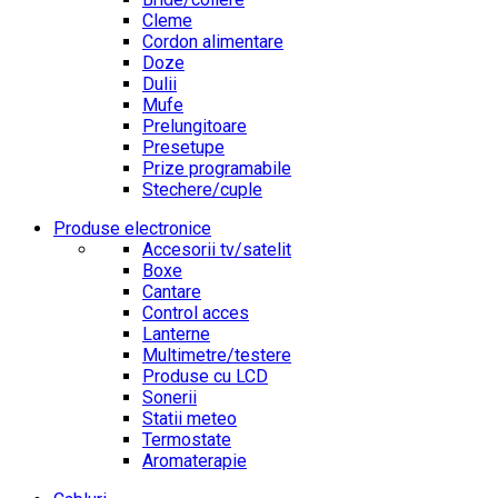
Cleme
Cordon alimentare
Doze
Dulii
Mufe
Prelungitoare
Presetupe
Prize programabile
Stechere/cuple
Produse electronice
Accesorii tv/satelit
Boxe
Cantare
Control acces
Lanterne
Multimetre/testere
Produse cu LCD
Sonerii
Statii meteo
Termostate
Aromaterapie