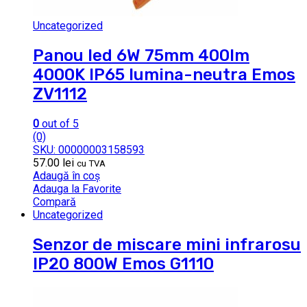
Uncategorized
Panou led 6W 75mm 400lm
4000K IP65 lumina-neutra Emos
ZV1112
0
out of 5
(0)
SKU: 00000003158593
57.00
lei
cu TVA
Adaugă în coș
Adauga la Favorite
Compară
Uncategorized
Senzor de miscare mini infrarosu
IP20 800W Emos G1110