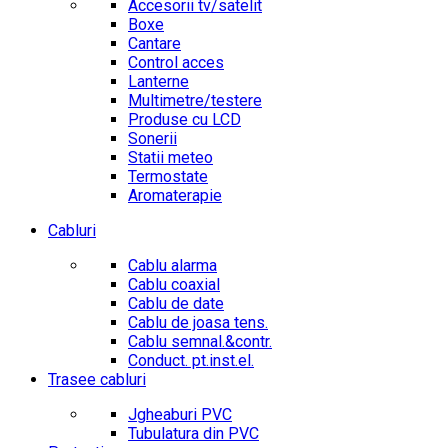
Accesorii tv/satelit
Boxe
Cantare
Control acces
Lanterne
Multimetre/testere
Produse cu LCD
Sonerii
Statii meteo
Termostate
Aromaterapie
Cabluri
Cablu alarma
Cablu coaxial
Cablu de date
Cablu de joasa tens.
Cablu semnal.&contr.
Conduct. pt.inst.el.
Trasee cabluri
Jgheaburi PVC
Tubulatura din PVC