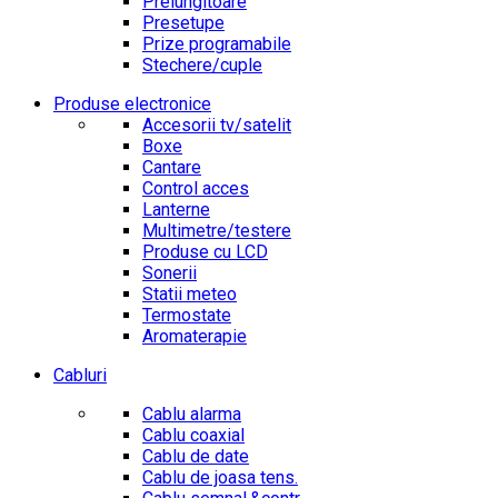
Prelungitoare
Presetupe
Prize programabile
Stechere/cuple
Produse electronice
Accesorii tv/satelit
Boxe
Cantare
Control acces
Lanterne
Multimetre/testere
Produse cu LCD
Sonerii
Statii meteo
Termostate
Aromaterapie
Cabluri
Cablu alarma
Cablu coaxial
Cablu de date
Cablu de joasa tens.