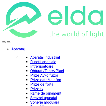
Skip
Skip
to
to
navigation
content
Aparataj
Aparataj Industrial
Functii speciale
Intrerupatoare
Obturat./Taste/Placi
Prize AV/difuzor
Prize date/telefon
Prize de forta
Prize tv
Rame de ornament
Senzori aparataj
Sonerie modulara