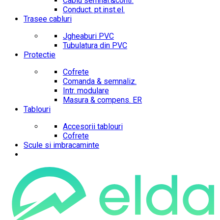
Cablu semnal.&contr.
Conduct. pt.inst.el.
Trasee cabluri
Jgheaburi PVC
Tubulatura din PVC
Protectie
Cofrete
Comanda & semnaliz.
Intr. modulare
Masura & compens. ER
Tablouri
Accesorii tablouri
Cofrete
Scule si imbracaminte