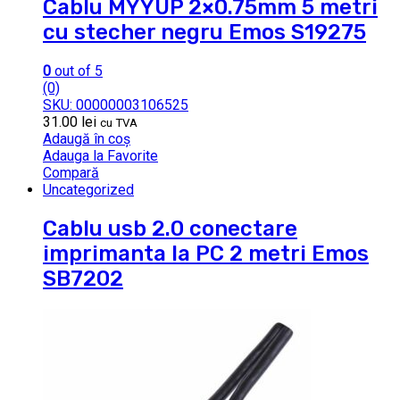
Cablu MYYUP 2×0.75mm 5 metri
cu stecher negru Emos S19275
0
out of 5
(0)
SKU: 00000003106525
31.00
lei
cu TVA
Adaugă în coș
Adauga la Favorite
Compară
Uncategorized
Cablu usb 2.0 conectare
imprimanta la PC 2 metri Emos
SB7202