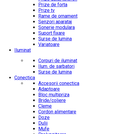
Prize de forta
Prize tv
Rame de ornament
Senzori aparataj
Sonerie modulara
Suport fixare
Surse de lumina
Variatoare
Iluminat
Corpuri de iluminat
Ilum. de sarbatori
Surse de lumina
Conectica
Accesorii conectica
Adaptoare
Bloc multipriza
Bride/coliere
Cleme
Cordon alimentare
Doze
Dulii
Mufe