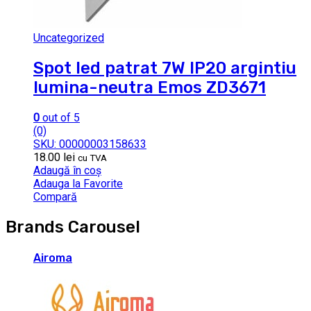
Uncategorized
Spot led patrat 7W IP20 argintiu
lumina-neutra Emos ZD3671
0
out of 5
(0)
SKU: 00000003158633
18.00
lei
cu TVA
Adaugă în coș
Adauga la Favorite
Compară
Brands Carousel
Airoma