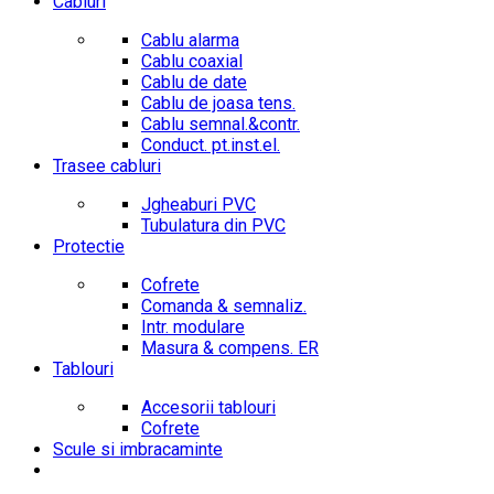
Cabluri
Cablu alarma
Cablu coaxial
Cablu de date
Cablu de joasa tens.
Cablu semnal.&contr.
Conduct. pt.inst.el.
Trasee cabluri
Jgheaburi PVC
Tubulatura din PVC
Protectie
Cofrete
Comanda & semnaliz.
Intr. modulare
Masura & compens. ER
Tablouri
Accesorii tablouri
Cofrete
Scule si imbracaminte