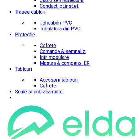
Cablu semnal.&contr.
Conduct. pt.inst.el.
Trasee cabluri
Jgheaburi PVC
Tubulatura din PVC
Protectie
Cofrete
Comanda & semnaliz.
Intr. modulare
Masura & compens. ER
Tablouri
Accesorii tablouri
Cofrete
Scule si imbracaminte