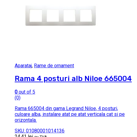
Aparataj
,
Rame de ornament
Rama 4 posturi alb Niloe 665004
0
out of 5
(0)
Rama 665004 din gama Legrand Niloe, 4 posturi,
culoare alba, instalare atat pe atat verticala cat si pe
orizontala.
SKU: 01080001014136
24.41
lei
cu TVA