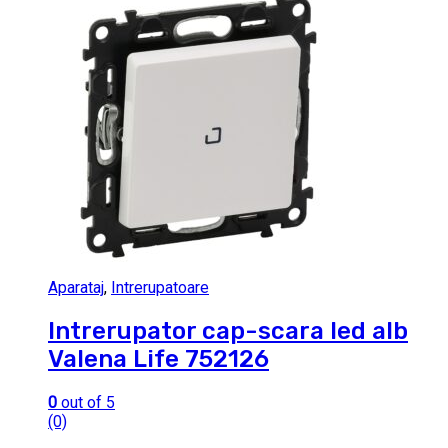
Aparataj
,
Intrerupatoare
Intrerupator cap-scara led alb
Valena Life 752126
0
out of 5
(0)