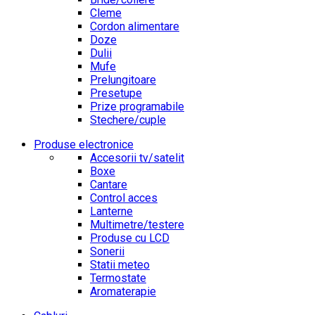
Cleme
Cordon alimentare
Doze
Dulii
Mufe
Prelungitoare
Presetupe
Prize programabile
Stechere/cuple
Produse electronice
Accesorii tv/satelit
Boxe
Cantare
Control acces
Lanterne
Multimetre/testere
Produse cu LCD
Sonerii
Statii meteo
Termostate
Aromaterapie