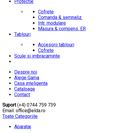
Protectie
Cofrete
Comanda & semnaliz.
Intr. modulare
Masura & compens. ER
Tablouri
Accesorii tablouri
Cofrete
Scule si imbracaminte
Despre noi
Alege Gama
Casa inteligenta
Cataloage
Contact
Suport
(+4) 0744 759 739
Email: office@elda.ro
Toate Categoriile
Aparataj