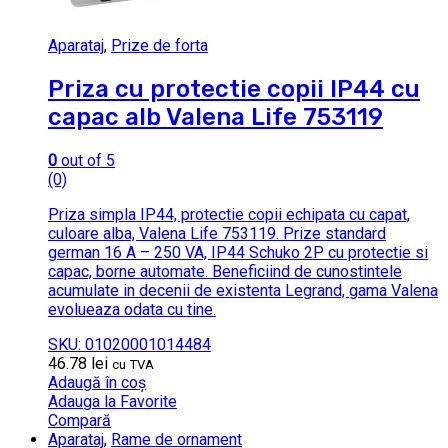
Aparataj
,
Prize de forta
Priza cu protectie copii IP44 cu
capac alb Valena Life 753119
0
out of 5
(0)
Priza simpla IP44, protectie copii echipata cu capat,
culoare alba, Valena Life 753119. Prize standard
german 16 A – 250 VA, IP44 Schuko 2P cu protectie si
capac, borne automate. Beneficiind de cunostintele
acumulate in decenii de existenta Legrand, gama Valena
evolueaza odata cu tine.
SKU: 01020001014484
46.78
lei
cu TVA
Adaugă în coș
Adauga la Favorite
Compară
Aparataj
,
Rame de ornament