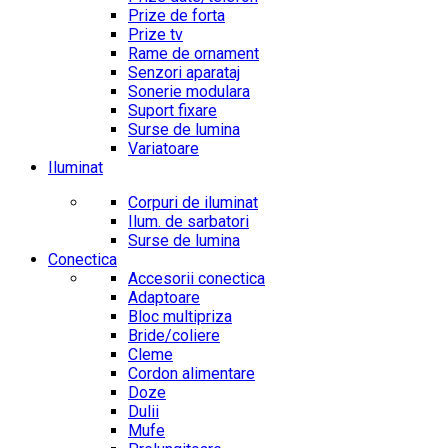
Prize de forta
Prize tv
Rame de ornament
Senzori aparataj
Sonerie modulara
Suport fixare
Surse de lumina
Variatoare
Iluminat
Corpuri de iluminat
Ilum. de sarbatori
Surse de lumina
Conectica
Accesorii conectica
Adaptoare
Bloc multipriza
Bride/coliere
Cleme
Cordon alimentare
Doze
Dulii
Mufe