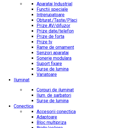
Aparataj Industrial
Functii speciale
Intrerupatoare
Obturat./Taste/Placi
Prize AV/difuzor
Prize date/telefon
Prize de forta
Prize tv
Rame de ornament
Senzori aparataj
Sonerie modulara
Suport fixare
Surse de lumina
Variatoare
Iluminat
Corpuri de iluminat
Ilum. de sarbatori
Surse de lumina
Conectica
Accesorii conectica
Adaptoare
Bloc multipriza
Bride/coliere