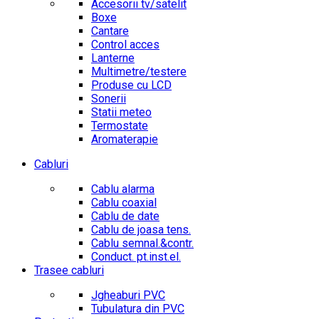
Accesorii tv/satelit
Boxe
Cantare
Control acces
Lanterne
Multimetre/testere
Produse cu LCD
Sonerii
Statii meteo
Termostate
Aromaterapie
Cabluri
Cablu alarma
Cablu coaxial
Cablu de date
Cablu de joasa tens.
Cablu semnal.&contr.
Conduct. pt.inst.el.
Trasee cabluri
Jgheaburi PVC
Tubulatura din PVC