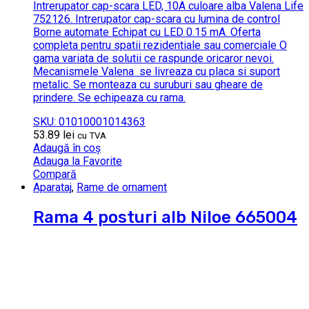
Intrerupator cap-scara LED, 10A culoare alba Valena Life
752126. Intrerupator cap-scara cu lumina de control
Borne automate Echipat cu LED 0.15 mA. Oferta
completa pentru spatii rezidentiale sau comerciale O
gama variata de solutii ce raspunde oricaror nevoi.
Mecanismele Valena se livreaza cu placa si suport
metalic. Se monteaza cu suruburi sau gheare de
prindere. Se echipeaza cu rama.
SKU: 01010001014363
53.89
lei
cu TVA
Adaugă în coș
Adauga la Favorite
Compară
Aparataj
,
Rame de ornament
Rama 4 posturi alb Niloe 665004