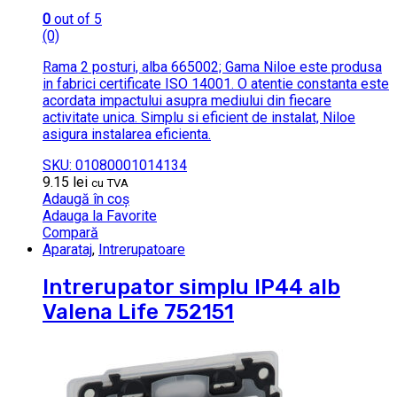
0
out of 5
(0)
Rama 2 posturi, alba 665002; Gama Niloe este produsa
in fabrici certificate ISO 14001. O atentie constanta este
acordata impactului asupra mediului din fiecare
activitate unica. Simplu si eficient de instalat, Niloe
asigura instalarea eficienta.
SKU: 01080001014134
9.15
lei
cu TVA
Adaugă în coș
Adauga la Favorite
Compară
Aparataj
,
Intrerupatoare
Intrerupator simplu IP44 alb
Valena Life 752151