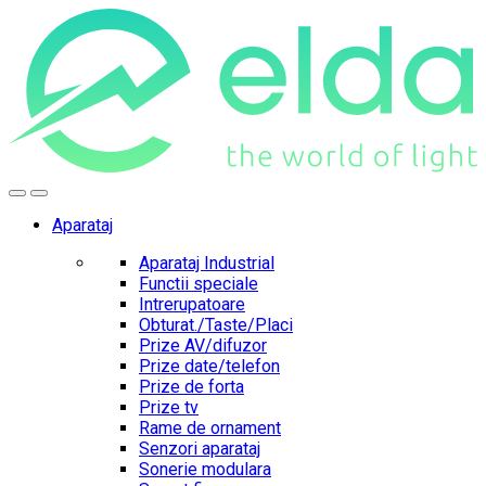
Skip
Skip
to
to
navigation
content
Aparataj
Aparataj Industrial
Functii speciale
Intrerupatoare
Obturat./Taste/Placi
Prize AV/difuzor
Prize date/telefon
Prize de forta
Prize tv
Rame de ornament
Senzori aparataj
Sonerie modulara