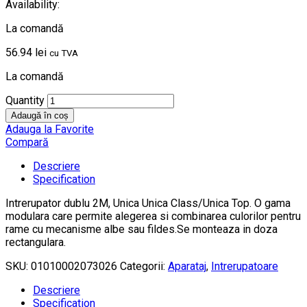
Availability:
La comandă
56.94
lei
cu TVA
La comandă
Quantity
Adaugă în coș
Adauga la Favorite
Compară
Descriere
Specification
Intrerupator dublu 2M, Unica Unica Class/Unica Top. O gama
modulara care permite alegerea si combinarea culorilor pentru
rame cu mecanisme albe sau fildes.Se monteaza in doza
rectangulara.
SKU:
01010002073026
Categorii:
Aparataj
,
Intrerupatoare
Descriere
Specification