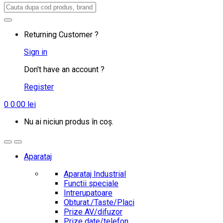
Search
for:
Returning Customer ?
Sign in
Don't have an account ?
Register
0
0.00
lei
Nu ai niciun produs în coș.
Aparataj
Aparataj Industrial
Functii speciale
Intrerupatoare
Obturat./Taste/Placi
Prize AV/difuzor
Prize date/telefon