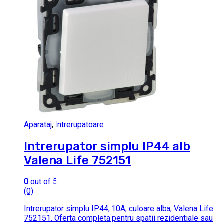
Aparataj
,
Intrerupatoare
Intrerupator simplu IP44 alb
Valena Life 752151
0
out of 5
(0)
Intrerupator simplu IP44, 10A, culoare alba, Valena Life
752151. Oferta completa pentru spatii rezidentiale sau