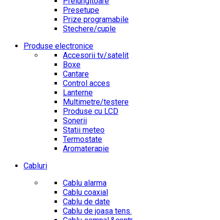
Prelungitoare
Presetupe
Prize programabile
Stechere/cuple
Produse electronice
Accesorii tv/satelit
Boxe
Cantare
Control acces
Lanterne
Multimetre/testere
Produse cu LCD
Sonerii
Statii meteo
Termostate
Aromaterapie
Cabluri
Cablu alarma
Cablu coaxial
Cablu de date
Cablu de joasa tens.