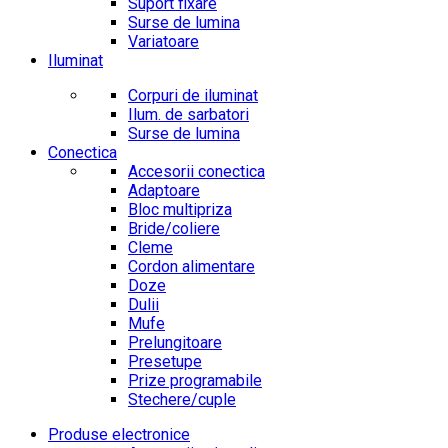
Suport fixare
Surse de lumina
Variatoare
Iluminat
Corpuri de iluminat
Ilum. de sarbatori
Surse de lumina
Conectica
Accesorii conectica
Adaptoare
Bloc multipriza
Bride/coliere
Cleme
Cordon alimentare
Doze
Dulii
Mufe
Prelungitoare
Presetupe
Prize programabile
Stechere/cuple
Produse electronice