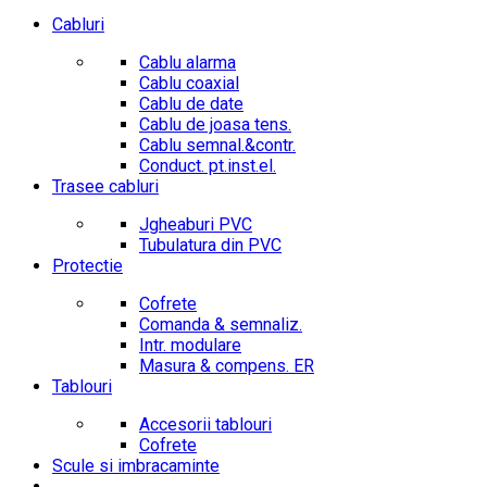
Cabluri
Cablu alarma
Cablu coaxial
Cablu de date
Cablu de joasa tens.
Cablu semnal.&contr.
Conduct. pt.inst.el.
Trasee cabluri
Jgheaburi PVC
Tubulatura din PVC
Protectie
Cofrete
Comanda & semnaliz.
Intr. modulare
Masura & compens. ER
Tablouri
Accesorii tablouri
Cofrete
Scule si imbracaminte