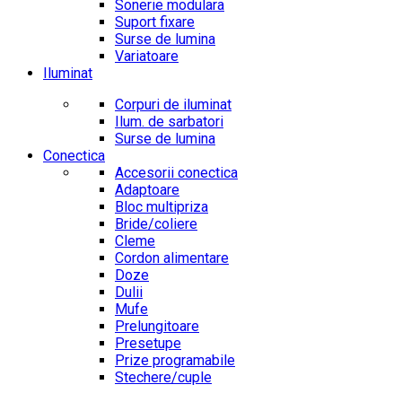
Sonerie modulara
Suport fixare
Surse de lumina
Variatoare
Iluminat
Corpuri de iluminat
Ilum. de sarbatori
Surse de lumina
Conectica
Accesorii conectica
Adaptoare
Bloc multipriza
Bride/coliere
Cleme
Cordon alimentare
Doze
Dulii
Mufe
Prelungitoare
Presetupe
Prize programabile
Stechere/cuple