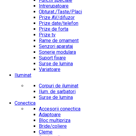
Functii speciale
Intrerupatoare
Obturat./Taste/Placi
Prize AV/difuzor
Prize date/telefon
Prize de forta
Prize tv
Rame de ornament
Senzori aparataj
Sonerie modulara
Suport fixare
Surse de lumina
Variatoare
Iluminat
Corpuri de iluminat
Ilum. de sarbatori
Surse de lumina
Conectica
Accesorii conectica
Adaptoare
Bloc multipriza
Bride/coliere
Cleme