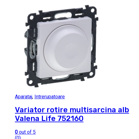
Aparataj
,
Intrerupatoare
Variator rotire multisarcina alb
Valena Life 752160
0
out of 5
(0)