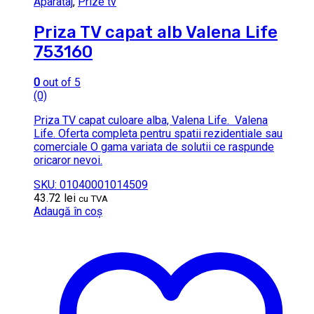
Aparataj
,
Prize tv
Priza TV capat alb Valena Life
753160
0
out of 5
(0)
Priza TV capat culoare alba, Valena Life. Valena
Life. Oferta completa pentru spatii rezidentiale sau
comerciale O gama variata de solutii ce raspunde
oricaror nevoi.
SKU: 01040001014509
43.72
lei
cu TVA
Adaugă în coș