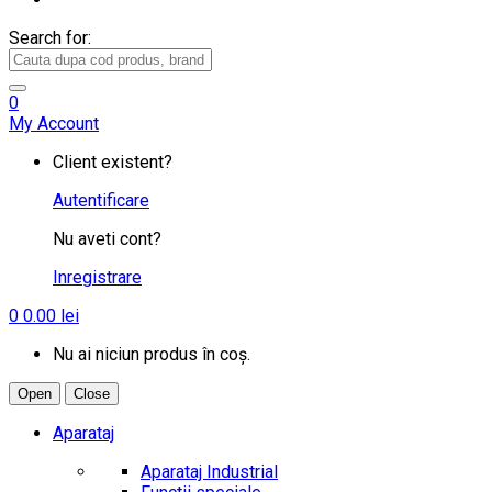
Search for:
0
My Account
Client existent?
Autentificare
Nu aveti cont?
Inregistrare
0
0.00
lei
Nu ai niciun produs în coș.
Open
Close
Aparataj
Aparataj Industrial