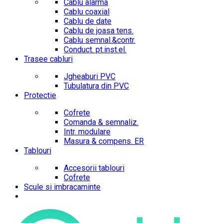
Cablu alarma
Cablu coaxial
Cablu de date
Cablu de joasa tens.
Cablu semnal.&contr.
Conduct. pt.inst.el.
Trasee cabluri
Jgheaburi PVC
Tubulatura din PVC
Protectie
Cofrete
Comanda & semnaliz.
Intr. modulare
Masura & compens. ER
Tablouri
Accesorii tablouri
Cofrete
Scule si imbracaminte