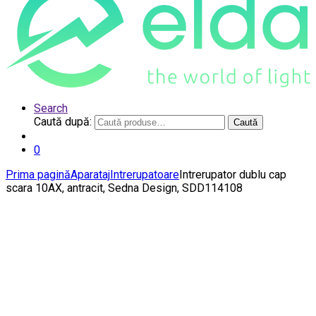
Search
Caută după:
Caută
0
Prima pagină
Aparataj
Intrerupatoare
Intrerupator dublu cap
scara 10AX, antracit, Sedna Design, SDD114108