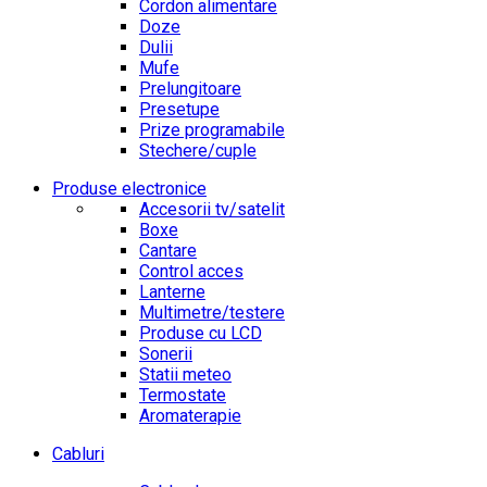
Cordon alimentare
Doze
Dulii
Mufe
Prelungitoare
Presetupe
Prize programabile
Stechere/cuple
Produse electronice
Accesorii tv/satelit
Boxe
Cantare
Control acces
Lanterne
Multimetre/testere
Produse cu LCD
Sonerii
Statii meteo
Termostate
Aromaterapie
Cabluri