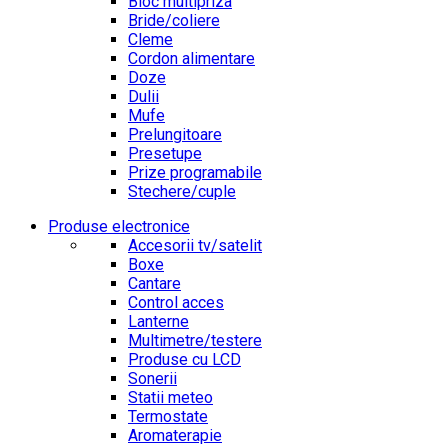
Bloc multipriza
Bride/coliere
Cleme
Cordon alimentare
Doze
Dulii
Mufe
Prelungitoare
Presetupe
Prize programabile
Stechere/cuple
Produse electronice
Accesorii tv/satelit
Boxe
Cantare
Control acces
Lanterne
Multimetre/testere
Produse cu LCD
Sonerii
Statii meteo
Termostate
Aromaterapie