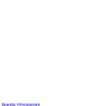
Aparataj
,
Intrerupatoare