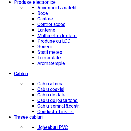
Produse electronice
Accesorii tv/satelit
Boxe
Cantare
Control acces
Lanterne
Multimetre/testere
Produse cu LCD
Sonerii
Statii meteo
Termostate
Aromaterapie
Cabluri
Cablu alarma
Cablu coaxial
Cablu de date
Cablu de joasa tens.
Cablu semnal.&contr.
Conduct. pt.inst.el.
Trasee cabluri
Jgheaburi PVC