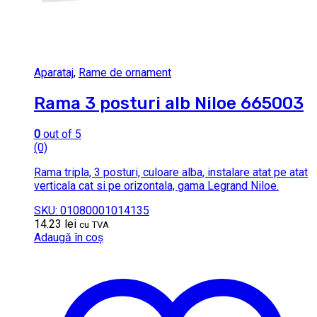
Aparataj
,
Rame de ornament
Rama 3 posturi alb Niloe 665003
0
out of 5
(0)
Rama tripla, 3 posturi, culoare alba, instalare atat pe atat
verticala cat si pe orizontala, gama Legrand Niloe.
SKU: 01080001014135
14.23
lei
cu TVA
Adaugă în coș