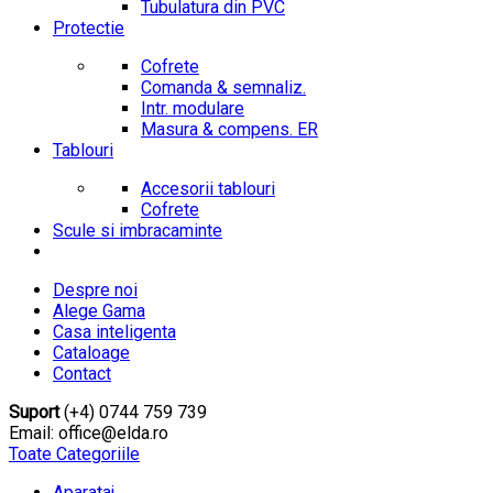
Tubulatura din PVC
Protectie
Cofrete
Comanda & semnaliz.
Intr. modulare
Masura & compens. ER
Tablouri
Accesorii tablouri
Cofrete
Scule si imbracaminte
Despre noi
Alege Gama
Casa inteligenta
Cataloage
Contact
Suport
(+4) 0744 759 739
Email: office@elda.ro
Toate Categoriile
Aparataj