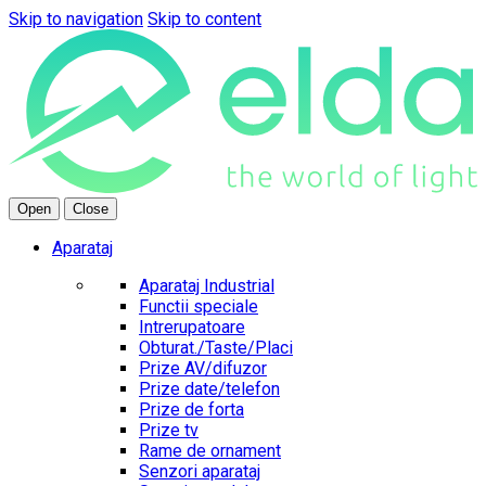
Skip to navigation
Skip to content
Open
Close
Aparataj
Aparataj Industrial
Functii speciale
Intrerupatoare
Obturat./Taste/Placi
Prize AV/difuzor
Prize date/telefon
Prize de forta
Prize tv
Rame de ornament
Senzori aparataj