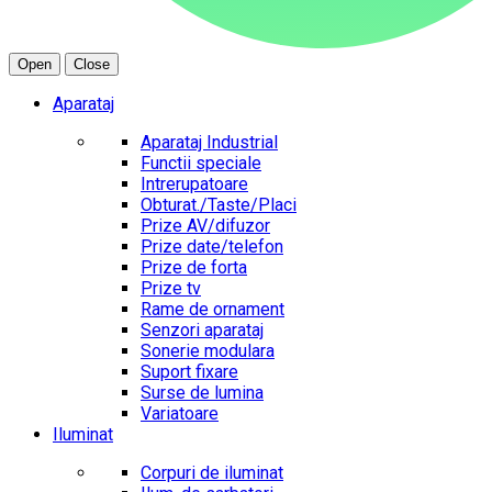
Open
Close
Aparataj
Aparataj Industrial
Functii speciale
Intrerupatoare
Obturat./Taste/Placi
Prize AV/difuzor
Prize date/telefon
Prize de forta
Prize tv
Rame de ornament
Senzori aparataj
Sonerie modulara
Suport fixare
Surse de lumina
Variatoare
Iluminat
Corpuri de iluminat