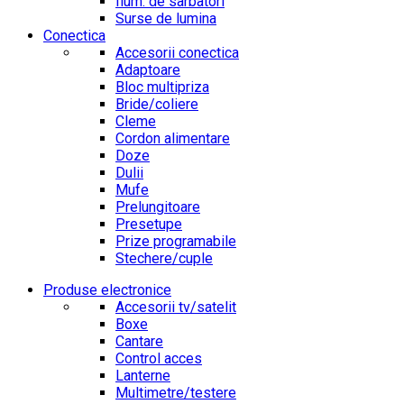
Ilum. de sarbatori
Surse de lumina
Conectica
Accesorii conectica
Adaptoare
Bloc multipriza
Bride/coliere
Cleme
Cordon alimentare
Doze
Dulii
Mufe
Prelungitoare
Presetupe
Prize programabile
Stechere/cuple
Produse electronice
Accesorii tv/satelit
Boxe
Cantare
Control acces
Lanterne
Multimetre/testere