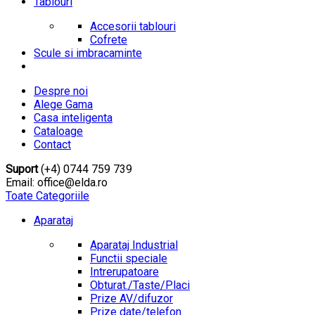
Tablouri
Accesorii tablouri
Cofrete
Scule si imbracaminte
Despre noi
Alege Gama
Casa inteligenta
Cataloage
Contact
Suport
(+4) 0744 759 739
Email: office@elda.ro
Toate Categoriile
Aparataj
Aparataj Industrial
Functii speciale
Intrerupatoare
Obturat./Taste/Placi
Prize AV/difuzor
Prize date/telefon