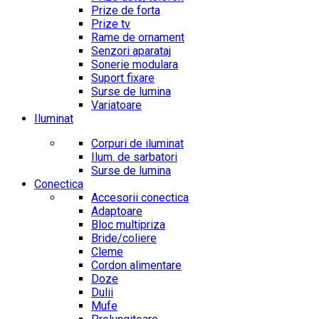
Prize de forta
Prize tv
Rame de ornament
Senzori aparataj
Sonerie modulara
Suport fixare
Surse de lumina
Variatoare
Iluminat
Corpuri de iluminat
Ilum. de sarbatori
Surse de lumina
Conectica
Accesorii conectica
Adaptoare
Bloc multipriza
Bride/coliere
Cleme
Cordon alimentare
Doze
Dulii
Mufe