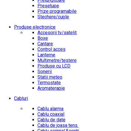
Prelungitoare
Presetupe
Prize programabile
Stechere/cuple
Produse electronice
Accesorii tv/satelit
Boxe
Cantare
Control acces
Lanterne
Multimetre/testere
Produse cu LCD
Sonerii
Statii meteo
Termostate
Aromaterapie
Cabluri
Cablu alarma
Cablu coaxial
Cablu de date
Cablu de joasa tens.
Cablu semnal.&contr.