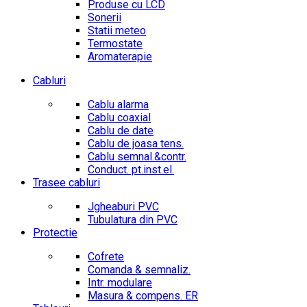
Produse cu LCD
Sonerii
Statii meteo
Termostate
Aromaterapie
Cabluri
Cablu alarma
Cablu coaxial
Cablu de date
Cablu de joasa tens.
Cablu semnal.&contr.
Conduct. pt.inst.el.
Trasee cabluri
Jgheaburi PVC
Tubulatura din PVC
Protectie
Cofrete
Comanda & semnaliz.
Intr. modulare
Masura & compens. ER