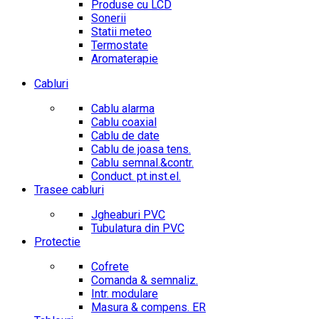
Produse cu LCD
Sonerii
Statii meteo
Termostate
Aromaterapie
Cabluri
Cablu alarma
Cablu coaxial
Cablu de date
Cablu de joasa tens.
Cablu semnal.&contr.
Conduct. pt.inst.el.
Trasee cabluri
Jgheaburi PVC
Tubulatura din PVC
Protectie
Cofrete
Comanda & semnaliz.
Intr. modulare
Masura & compens. ER