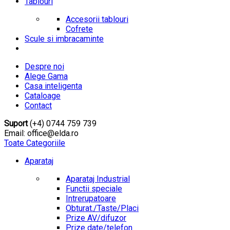
Tablouri
Accesorii tablouri
Cofrete
Scule si imbracaminte
Despre noi
Alege Gama
Casa inteligenta
Cataloage
Contact
Suport
(+4) 0744 759 739
Email: office@elda.ro
Toate Categoriile
Aparataj
Aparataj Industrial
Functii speciale
Intrerupatoare
Obturat./Taste/Placi
Prize AV/difuzor
Prize date/telefon