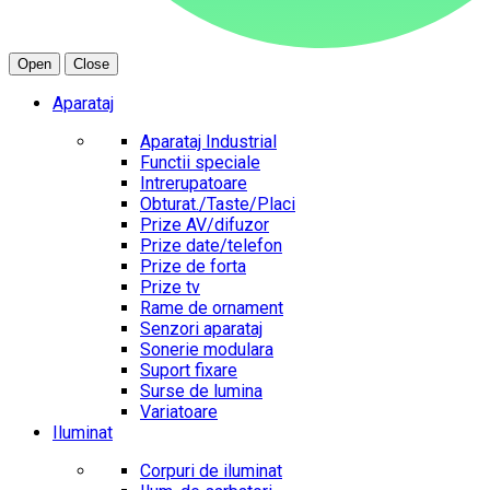
Open
Close
Aparataj
Aparataj Industrial
Functii speciale
Intrerupatoare
Obturat./Taste/Placi
Prize AV/difuzor
Prize date/telefon
Prize de forta
Prize tv
Rame de ornament
Senzori aparataj
Sonerie modulara
Suport fixare
Surse de lumina
Variatoare
Iluminat
Corpuri de iluminat