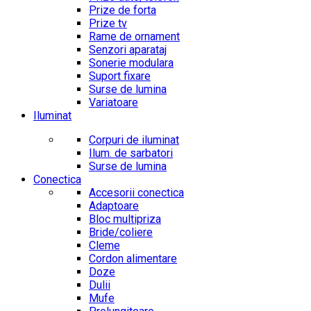
Prize de forta
Prize tv
Rame de ornament
Senzori aparataj
Sonerie modulara
Suport fixare
Surse de lumina
Variatoare
Iluminat
Corpuri de iluminat
Ilum. de sarbatori
Surse de lumina
Conectica
Accesorii conectica
Adaptoare
Bloc multipriza
Bride/coliere
Cleme
Cordon alimentare
Doze
Dulii
Mufe