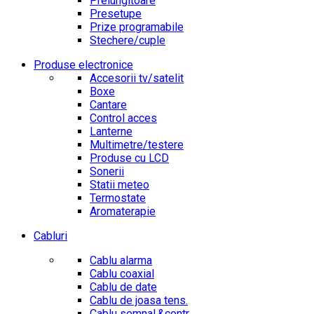
Prelungitoare
Presetupe
Prize programabile
Stechere/cuple
Produse electronice
Accesorii tv/satelit
Boxe
Cantare
Control acces
Lanterne
Multimetre/testere
Produse cu LCD
Sonerii
Statii meteo
Termostate
Aromaterapie
Cabluri
Cablu alarma
Cablu coaxial
Cablu de date
Cablu de joasa tens.
Cablu semnal.&contr.