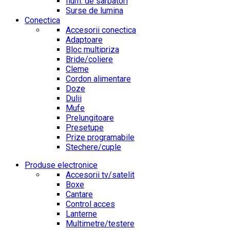
Ilum. de sarbatori
Surse de lumina
Conectica
Accesorii conectica
Adaptoare
Bloc multipriza
Bride/coliere
Cleme
Cordon alimentare
Doze
Dulii
Mufe
Prelungitoare
Presetupe
Prize programabile
Stechere/cuple
Produse electronice
Accesorii tv/satelit
Boxe
Cantare
Control acces
Lanterne
Multimetre/testere