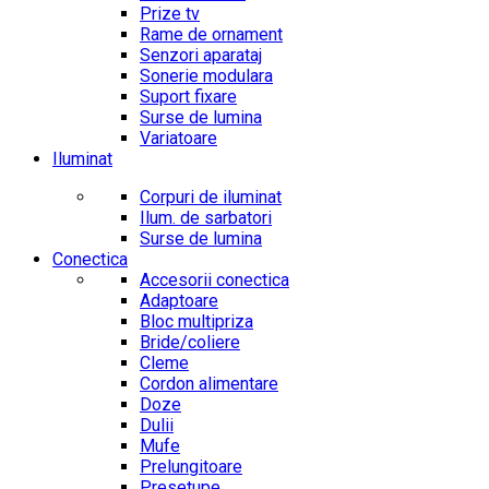
Prize tv
Rame de ornament
Senzori aparataj
Sonerie modulara
Suport fixare
Surse de lumina
Variatoare
Iluminat
Corpuri de iluminat
Ilum. de sarbatori
Surse de lumina
Conectica
Accesorii conectica
Adaptoare
Bloc multipriza
Bride/coliere
Cleme
Cordon alimentare
Doze
Dulii
Mufe
Prelungitoare
Presetupe