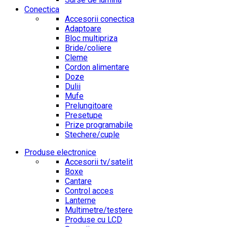
Conectica
Accesorii conectica
Adaptoare
Bloc multipriza
Bride/coliere
Cleme
Cordon alimentare
Doze
Dulii
Mufe
Prelungitoare
Presetupe
Prize programabile
Stechere/cuple
Produse electronice
Accesorii tv/satelit
Boxe
Cantare
Control acces
Lanterne
Multimetre/testere
Produse cu LCD