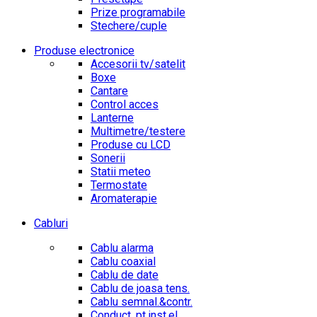
Prize programabile
Stechere/cuple
Produse electronice
Accesorii tv/satelit
Boxe
Cantare
Control acces
Lanterne
Multimetre/testere
Produse cu LCD
Sonerii
Statii meteo
Termostate
Aromaterapie
Cabluri
Cablu alarma
Cablu coaxial
Cablu de date
Cablu de joasa tens.
Cablu semnal.&contr.
Conduct. pt.inst.el.