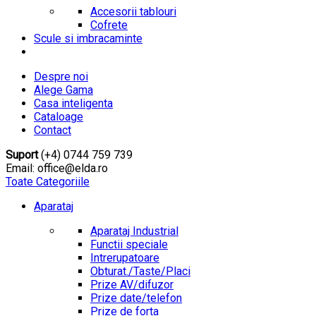
Accesorii tablouri
Cofrete
Scule si imbracaminte
Despre noi
Alege Gama
Casa inteligenta
Cataloage
Contact
Suport
(+4) 0744 759 739
Email: office@elda.ro
Toate Categoriile
Aparataj
Aparataj Industrial
Functii speciale
Intrerupatoare
Obturat./Taste/Placi
Prize AV/difuzor
Prize date/telefon
Prize de forta