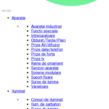
Aparataj
Aparataj Industrial
Functii speciale
Intrerupatoare
Obturat./Taste/Placi
Prize AV/difuzor
Prize date/telefon
Prize de forta
Prize tv
Rame de ornament
Senzori aparataj
Sonerie modulara
Suport fixare
Surse de lumina
Variatoare
Iluminat
Corpuri de iluminat
Ilum. de sarbatori
Surse de lumina