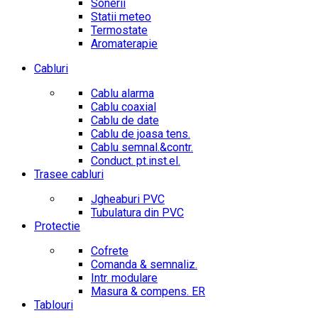
Sonerii
Statii meteo
Termostate
Aromaterapie
Cabluri
Cablu alarma
Cablu coaxial
Cablu de date
Cablu de joasa tens.
Cablu semnal.&contr.
Conduct. pt.inst.el.
Trasee cabluri
Jgheaburi PVC
Tubulatura din PVC
Protectie
Cofrete
Comanda & semnaliz.
Intr. modulare
Masura & compens. ER
Tablouri