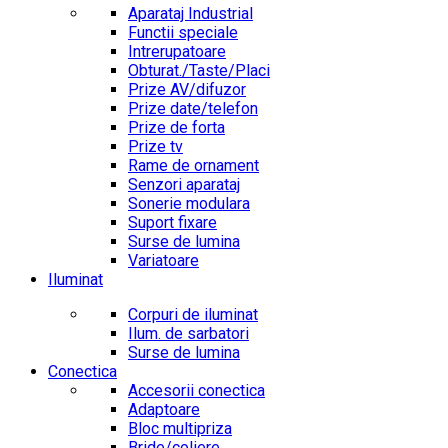
Aparataj Industrial
Functii speciale
Intrerupatoare
Obturat./Taste/Placi
Prize AV/difuzor
Prize date/telefon
Prize de forta
Prize tv
Rame de ornament
Senzori aparataj
Sonerie modulara
Suport fixare
Surse de lumina
Variatoare
Iluminat
Corpuri de iluminat
Ilum. de sarbatori
Surse de lumina
Conectica
Accesorii conectica
Adaptoare
Bloc multipriza
Bride/coliere