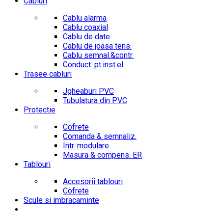
Cabluri
Cablu alarma
Cablu coaxial
Cablu de date
Cablu de joasa tens.
Cablu semnal.&contr.
Conduct. pt.inst.el.
Trasee cabluri
Jgheaburi PVC
Tubulatura din PVC
Protectie
Cofrete
Comanda & semnaliz.
Intr. modulare
Masura & compens. ER
Tablouri
Accesorii tablouri
Cofrete
Scule si imbracaminte