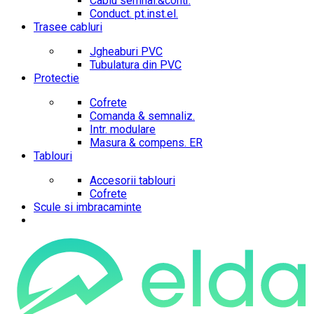
Cablu semnal.&contr.
Conduct. pt.inst.el.
Trasee cabluri
Jgheaburi PVC
Tubulatura din PVC
Protectie
Cofrete
Comanda & semnaliz.
Intr. modulare
Masura & compens. ER
Tablouri
Accesorii tablouri
Cofrete
Scule si imbracaminte