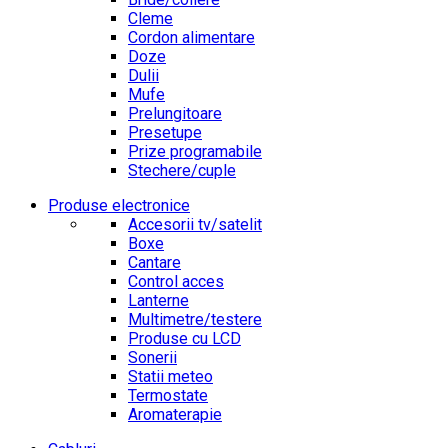
Cleme
Cordon alimentare
Doze
Dulii
Mufe
Prelungitoare
Presetupe
Prize programabile
Stechere/cuple
Produse electronice
Accesorii tv/satelit
Boxe
Cantare
Control acces
Lanterne
Multimetre/testere
Produse cu LCD
Sonerii
Statii meteo
Termostate
Aromaterapie