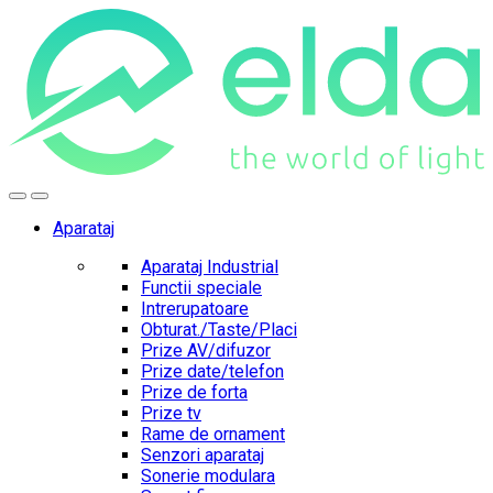
Skip
Skip
to
to
navigation
content
Aparataj
Aparataj Industrial
Functii speciale
Intrerupatoare
Obturat./Taste/Placi
Prize AV/difuzor
Prize date/telefon
Prize de forta
Prize tv
Rame de ornament
Senzori aparataj
Sonerie modulara