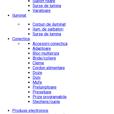
Suport fixare
Surse de lumina
Variatoare
Iluminat
Corpuri de iluminat
Ilum. de sarbatori
Surse de lumina
Conectica
Accesorii conectica
Adaptoare
Bloc multipriza
Bride/coliere
Cleme
Cordon alimentare
Doze
Dulii
Mufe
Prelungitoare
Presetupe
Prize programabile
Stechere/cuple
Produse electronice