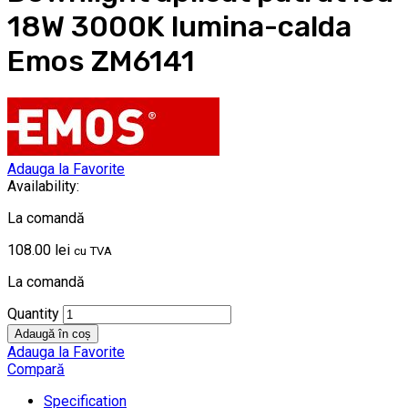
18W 3000K lumina-calda
Emos ZM6141
Adauga la Favorite
Availability:
La comandă
108.00
lei
cu TVA
La comandă
Quantity
Adaugă în coș
Adauga la Favorite
Compară
Specification