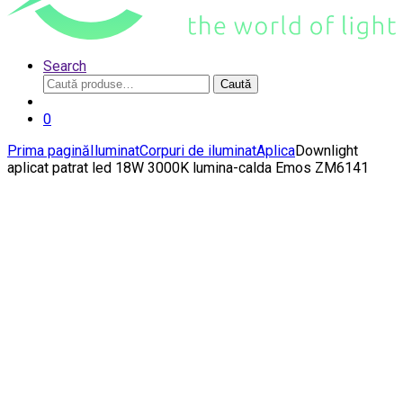
Search
Caută
Caută
după:
0
Prima pagină
Iluminat
Corpuri de iluminat
Aplica
Downlight
aplicat patrat led 18W 3000K lumina-calda Emos ZM6141