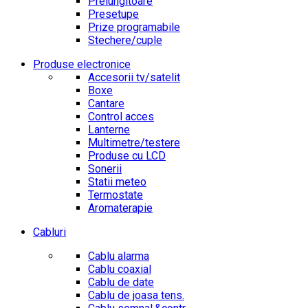
Prelungitoare
Presetupe
Prize programabile
Stechere/cuple
Produse electronice
Accesorii tv/satelit
Boxe
Cantare
Control acces
Lanterne
Multimetre/testere
Produse cu LCD
Sonerii
Statii meteo
Termostate
Aromaterapie
Cabluri
Cablu alarma
Cablu coaxial
Cablu de date
Cablu de joasa tens.