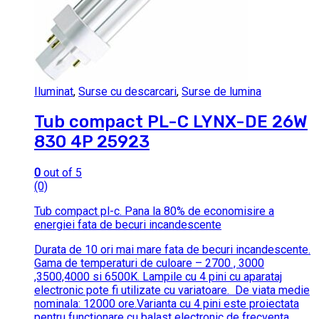
Iluminat
,
Surse cu descarcari
,
Surse de lumina
Tub compact PL-C LYNX-DE 26W
830 4P 25923
0
out of 5
(0)
Tub compact pl-c.
Pana la 80% de economisire a
energiei fata de becuri incandescente
Durata de 10 ori mai mare fata de becuri incandescente.
Gama de temperaturi de culoare – 2700 , 3000
,3500,4000 si 6500K.
Lampile cu 4 pini cu aparataj
electronic pote fi utilizate cu variatoare.
De viata medie
nominala: 12000 ore.Varianta cu 4 pini este proiectata
pentru functionare cu balast electronic de frecventa