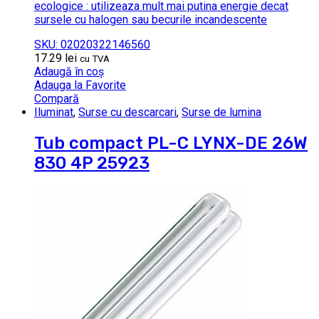
ecologice : utilizeaza mult mai putina energie decat
sursele cu halogen sau becurile incandescente
SKU: 02020322146560
17.29
lei
cu TVA
Adaugă în coș
Adauga la Favorite
Compară
Iluminat
,
Surse cu descarcari
,
Surse de lumina
Tub compact PL-C LYNX-DE 26W
830 4P 25923