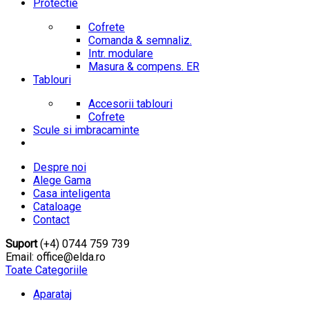
Protectie
Cofrete
Comanda & semnaliz.
Intr. modulare
Masura & compens. ER
Tablouri
Accesorii tablouri
Cofrete
Scule si imbracaminte
Despre noi
Alege Gama
Casa inteligenta
Cataloage
Contact
Suport
(+4) 0744 759 739
Email: office@elda.ro
Toate Categoriile
Aparataj