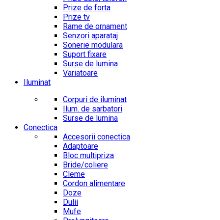
Prize de forta
Prize tv
Rame de ornament
Senzori aparataj
Sonerie modulara
Suport fixare
Surse de lumina
Variatoare
Iluminat
Corpuri de iluminat
Ilum. de sarbatori
Surse de lumina
Conectica
Accesorii conectica
Adaptoare
Bloc multipriza
Bride/coliere
Cleme
Cordon alimentare
Doze
Dulii
Mufe