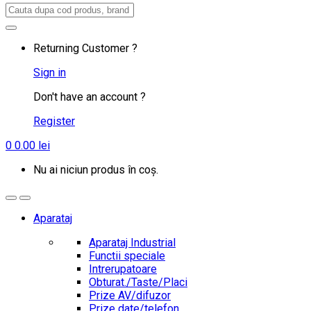
Search
for:
Returning Customer ?
Sign in
Don't have an account ?
Register
0
0.00
lei
Nu ai niciun produs în coș.
Aparataj
Aparataj Industrial
Functii speciale
Intrerupatoare
Obturat./Taste/Placi
Prize AV/difuzor
Prize date/telefon