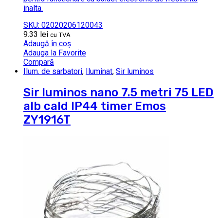
inalta.
SKU: 02020206120043
9.33
lei
cu TVA
Adaugă în coș
Adauga la Favorite
Compară
Ilum. de sarbatori
,
Iluminat
,
Sir luminos
Sir luminos nano 7.5 metri 75 LED
alb cald IP44 timer Emos
ZY1916T