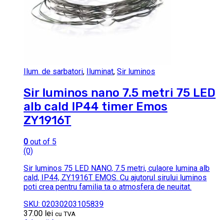
Ilum. de sarbatori
,
Iluminat
,
Sir luminos
Sir luminos nano 7.5 metri 75 LED
alb cald IP44 timer Emos
ZY1916T
0
out of 5
(0)
Sir luminos 75 LED NANO, 7.5 metri, culaore lumina alb
cald, IP44, ZY1916T EMOS. Cu ajutorul sirului luminos
poti crea pentru familia ta o atmosfera de neuitat.
SKU: 02030203105839
37.00
lei
cu TVA