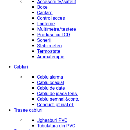
Accesorii tv/satelit
Boxe
Cantare
Control acces
Lanterne
Multimetre/testere
Produse cu LCD
Sonerii
Statii meteo
Termostate
Aromaterapie
Cabluri
Cablu alarma
Cablu coaxial
Cablu de date
Cablu de joasa tens.
Cablu semnal.&contr.
Conduct. pt.inst.el.
Trasee cabluri
Jgheaburi PVC
Tubulatura din PVC