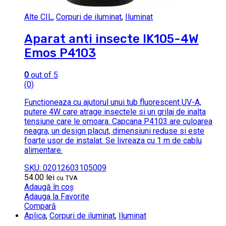
Alte CIL
,
Corpuri de iluminat
,
Iluminat
Aparat anti insecte IK105-4W
Emos P4103
0
out of 5
(0)
Functioneaza cu ajutorul unui tub fluorescent UV-A,
putere 4W care atrage insectele si un grilaj de inalta
tensiune care le omoara. Capcana P4103 are culoarea
neagra, un design placut, dimensiuni reduse si este
foarte usor de instalat. Se livreaza cu 1 m de cablu
alimentare.
SKU: 02012603105009
54.00
lei
cu TVA
Adaugă în coș
Adauga la Favorite
Compară
Aplica
,
Corpuri de iluminat
,
Iluminat