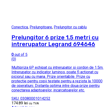
Conectica
,
Prelungitoare
,
Prelungitor cu cablu
Prelungitor 6 prize 1.5 metri cu
intrerupator Legrand 694646
0
out of 5
(0)
Multipriza 6P echipat cu intrerupator si cordon de 1.5m.
Intrerupator cu indicator luminos, poate fi actionat cu
piciorul sau cu mana. Prize orientabile. Prize cu
protectie pentru copii testate pentru a rezista la 10000
de operatiuni. Distanta optima intre doua prize pentru
conectarea adaptoarelor, incarcatoarelor etc.
SKU: 03080001014252
174.89
lei
cu TVA