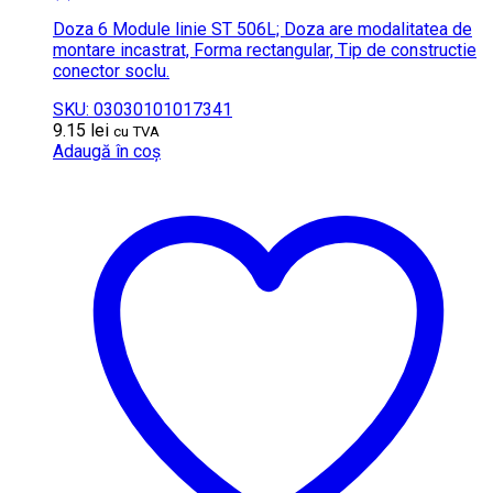
Doza 6 Module linie ST 506L; Doza are modalitatea de
montare incastrat, Forma rectangular, Tip de constructie
conector soclu.
SKU: 03030101017341
9.15
lei
cu TVA
Adaugă în coș