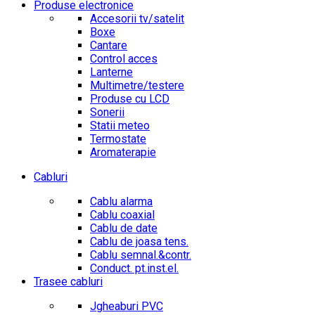
Produse electronice
Accesorii tv/satelit
Boxe
Cantare
Control acces
Lanterne
Multimetre/testere
Produse cu LCD
Sonerii
Statii meteo
Termostate
Aromaterapie
Cabluri
Cablu alarma
Cablu coaxial
Cablu de date
Cablu de joasa tens.
Cablu semnal.&contr.
Conduct. pt.inst.el.
Trasee cabluri
Jgheaburi PVC