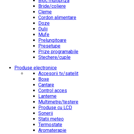
Bloc multipriza
Bride/coliere
Cleme
Cordon alimentare
Doze
Dulii
Mufe
Prelungitoare
Presetupe
Prize programabile
Stechere/cuple
Produse electronice
Accesorii tv/satelit
Boxe
Cantare
Control acces
Lanterne
Multimetre/testere
Produse cu LCD
Sonerii
Statii meteo
Termostate
Aromaterapie