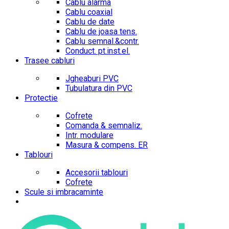
Cablu alarma
Cablu coaxial
Cablu de date
Cablu de joasa tens.
Cablu semnal.&contr.
Conduct. pt.inst.el.
Trasee cabluri
Jgheaburi PVC
Tubulatura din PVC
Protectie
Cofrete
Comanda & semnaliz.
Intr. modulare
Masura & compens. ER
Tablouri
Accesorii tablouri
Cofrete
Scule si imbracaminte