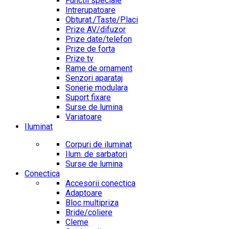
Functii speciale
Intrerupatoare
Obturat./Taste/Placi
Prize AV/difuzor
Prize date/telefon
Prize de forta
Prize tv
Rame de ornament
Senzori aparataj
Sonerie modulara
Suport fixare
Surse de lumina
Variatoare
Iluminat
Corpuri de iluminat
Ilum. de sarbatori
Surse de lumina
Conectica
Accesorii conectica
Adaptoare
Bloc multipriza
Bride/coliere
Cleme