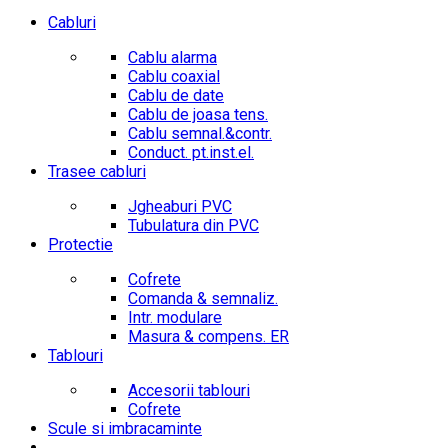
Cabluri
Cablu alarma
Cablu coaxial
Cablu de date
Cablu de joasa tens.
Cablu semnal.&contr.
Conduct. pt.inst.el.
Trasee cabluri
Jgheaburi PVC
Tubulatura din PVC
Protectie
Cofrete
Comanda & semnaliz.
Intr. modulare
Masura & compens. ER
Tablouri
Accesorii tablouri
Cofrete
Scule si imbracaminte