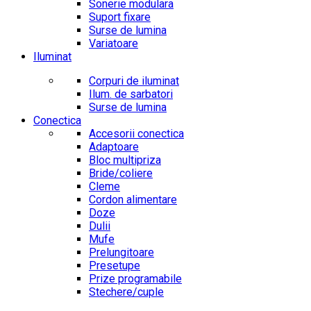
Sonerie modulara
Suport fixare
Surse de lumina
Variatoare
Iluminat
Corpuri de iluminat
Ilum. de sarbatori
Surse de lumina
Conectica
Accesorii conectica
Adaptoare
Bloc multipriza
Bride/coliere
Cleme
Cordon alimentare
Doze
Dulii
Mufe
Prelungitoare
Presetupe
Prize programabile
Stechere/cuple