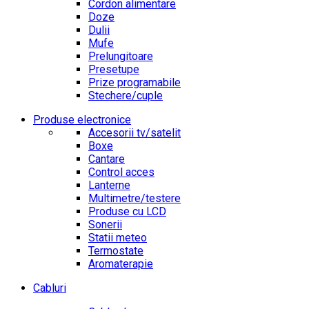
Cordon alimentare
Doze
Dulii
Mufe
Prelungitoare
Presetupe
Prize programabile
Stechere/cuple
Produse electronice
Accesorii tv/satelit
Boxe
Cantare
Control acces
Lanterne
Multimetre/testere
Produse cu LCD
Sonerii
Statii meteo
Termostate
Aromaterapie
Cabluri