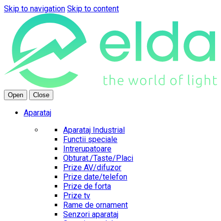
Skip to navigation
Skip to content
Open
Close
Aparataj
Aparataj Industrial
Functii speciale
Intrerupatoare
Obturat./Taste/Placi
Prize AV/difuzor
Prize date/telefon
Prize de forta
Prize tv
Rame de ornament
Senzori aparataj