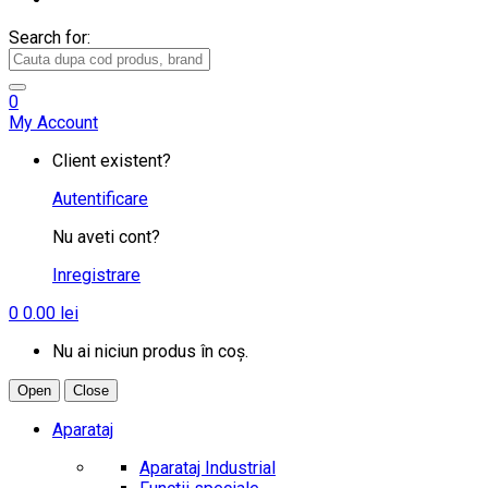
Search for:
0
My Account
Client existent?
Autentificare
Nu aveti cont?
Inregistrare
0
0.00
lei
Nu ai niciun produs în coș.
Open
Close
Aparataj
Aparataj Industrial