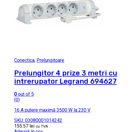
Conectica
,
Prelungitoare
Prelungitor 4 prize 3 metri cu
intrerupator Legrand 694627
0
out of 5
(0)
16 A putere maximă 3500 W la 230 V
SKU: 03080001014242
155.57
lei
cu TVA
Adaugă în coș