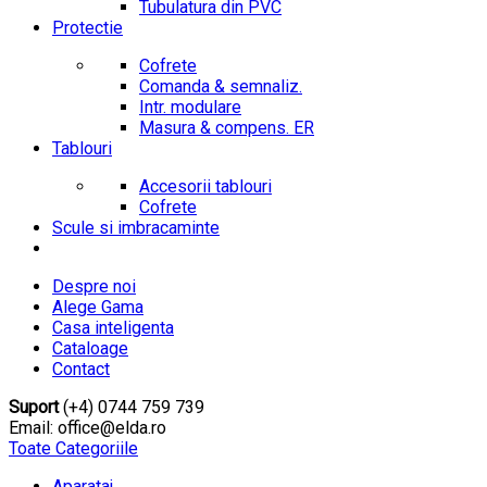
Tubulatura din PVC
Protectie
Cofrete
Comanda & semnaliz.
Intr. modulare
Masura & compens. ER
Tablouri
Accesorii tablouri
Cofrete
Scule si imbracaminte
Despre noi
Alege Gama
Casa inteligenta
Cataloage
Contact
Suport
(+4) 0744 759 739
Email: office@elda.ro
Toate Categoriile
Aparataj