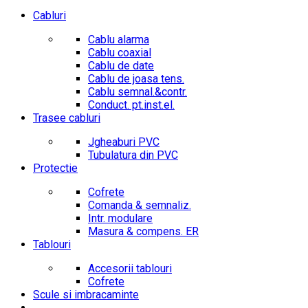
Cabluri
Cablu alarma
Cablu coaxial
Cablu de date
Cablu de joasa tens.
Cablu semnal.&contr.
Conduct. pt.inst.el.
Trasee cabluri
Jgheaburi PVC
Tubulatura din PVC
Protectie
Cofrete
Comanda & semnaliz.
Intr. modulare
Masura & compens. ER
Tablouri
Accesorii tablouri
Cofrete
Scule si imbracaminte