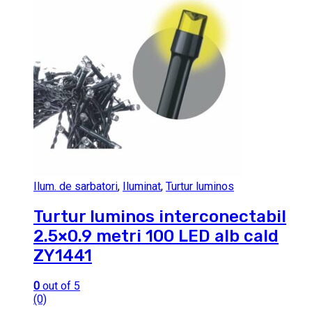
Ilum. de sarbatori
,
Iluminat
,
Turtur luminos
Turtur luminos interconectabil
2.5×0.9 metri 100 LED alb cald
ZY1441
0
out of 5
(0)