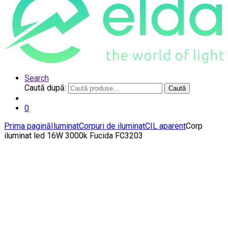
Search
Caută după:
Caută
0
Prima pagină
Iluminat
Corpuri de iluminat
CIL aparent
Corp
iluminat led 16W 3000k Fucida FC3203