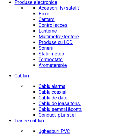
Produse electronice
Accesorii tv/satelit
Boxe
Cantare
Control acces
Lanterne
Multimetre/testere
Produse cu LCD
Sonerii
Statii meteo
Termostate
Aromaterapie
Cabluri
Cablu alarma
Cablu coaxial
Cablu de date
Cablu de joasa tens.
Cablu semnal.&contr.
Conduct. pt.inst.el.
Trasee cabluri
Jgheaburi PVC