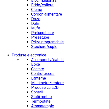
Bloc multipriza
Bride/coliere
Cleme
Cordon alimentare
Doze
Dulii
Mufe
Prelungitoare
Presetupe
Prize programabile
Stechere/cuple
Produse electronice
Accesorii tv/satelit
Boxe
Cantare
Control acces
Lanterne
Multimetre/testere
Produse cu LCD
Sonerii
Statii meteo
Termostate
Aromaterapie