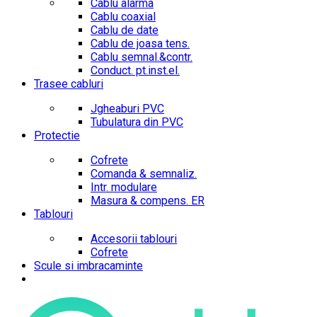
Cablu alarma
Cablu coaxial
Cablu de date
Cablu de joasa tens.
Cablu semnal.&contr.
Conduct. pt.inst.el.
Trasee cabluri
Jgheaburi PVC
Tubulatura din PVC
Protectie
Cofrete
Comanda & semnaliz.
Intr. modulare
Masura & compens. ER
Tablouri
Accesorii tablouri
Cofrete
Scule si imbracaminte