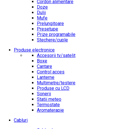
Cordon alimentare
Doze
Dulii
Mufe
Prelungitoare
Presetupe
Prize programabile
Stechere/cuple
Produse electronice
Accesorii tv/satelit
Boxe
Cantare
Control acces
Lanterne
Multimetre/testere
Produse cu LCD
Sonerii
Statii meteo
Termostate
Aromaterapie
Cabluri