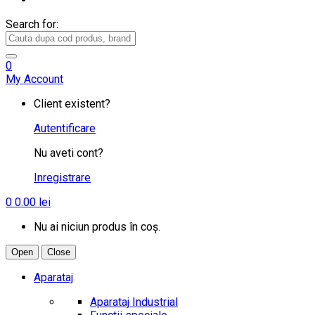
Search for:
0
My Account
Client existent?
Autentificare
Nu aveti cont?
Inregistrare
0
0.00
lei
Nu ai niciun produs în coș.
Open
Close
Aparataj
Aparataj Industrial