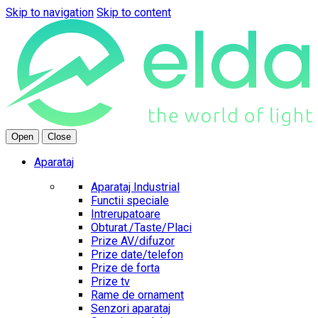
Skip to navigation
Skip to content
Open
Close
Aparataj
Aparataj Industrial
Functii speciale
Intrerupatoare
Obturat./Taste/Placi
Prize AV/difuzor
Prize date/telefon
Prize de forta
Prize tv
Rame de ornament
Senzori aparataj