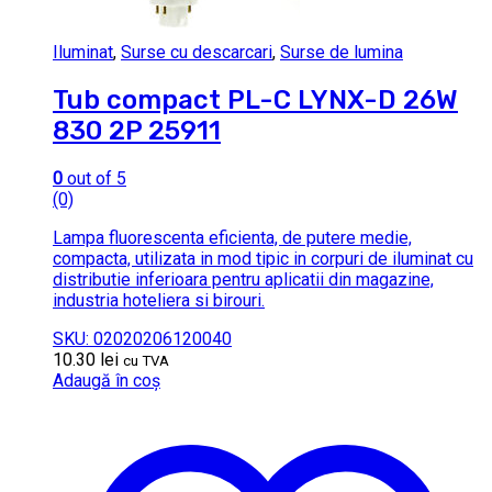
Iluminat
,
Surse cu descarcari
,
Surse de lumina
Tub compact PL-C LYNX-D 26W
830 2P 25911
0
out of 5
(0)
Lampa fluorescenta eficienta, de putere medie,
compacta, utilizata in mod tipic in corpuri de iluminat cu
distributie inferioara pentru aplicatii din magazine,
industria hoteliera si birouri.
SKU: 02020206120040
10.30
lei
cu TVA
Adaugă în coș