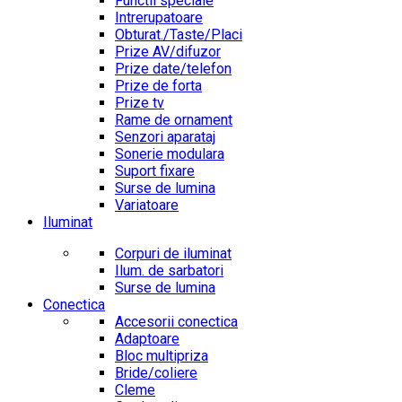
Functii speciale
Intrerupatoare
Obturat./Taste/Placi
Prize AV/difuzor
Prize date/telefon
Prize de forta
Prize tv
Rame de ornament
Senzori aparataj
Sonerie modulara
Suport fixare
Surse de lumina
Variatoare
Iluminat
Corpuri de iluminat
Ilum. de sarbatori
Surse de lumina
Conectica
Accesorii conectica
Adaptoare
Bloc multipriza
Bride/coliere
Cleme