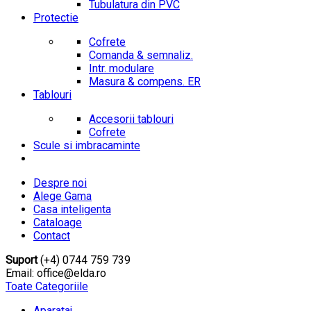
Tubulatura din PVC
Protectie
Cofrete
Comanda & semnaliz.
Intr. modulare
Masura & compens. ER
Tablouri
Accesorii tablouri
Cofrete
Scule si imbracaminte
Despre noi
Alege Gama
Casa inteligenta
Cataloage
Contact
Suport
(+4) 0744 759 739
Email: office@elda.ro
Toate Categoriile
Aparataj