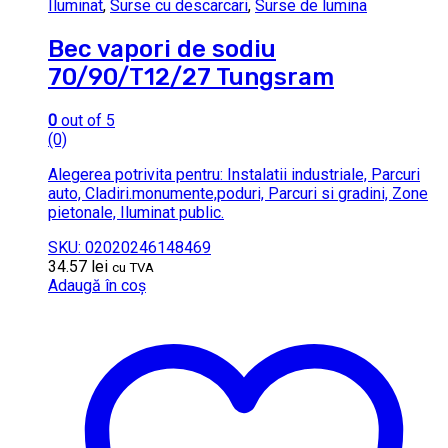
Iluminat
,
Surse cu descarcari
,
Surse de lumina
Bec vapori de sodiu
70/90/T12/27 Tungsram
0
out of 5
(0)
Alegerea potrivita pentru: Instalatii industriale, Parcuri
auto, Cladiri.monumente,poduri, Parcuri si gradini, Zone
pietonale, Iluminat public.
SKU: 02020246148469
34.57
lei
cu TVA
Adaugă în coș