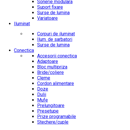
Sonerie modulara
Suport fixare
Surse de lumina
Variatoare
Iluminat
Corpuri de iluminat
Ilum. de sarbatori
Surse de lumina
Conectica
Accesorii conectica
Adaptoare
Bloc multipriza
Bride/coliere
Cleme
Cordon alimentare
Doze
Dulii
Mufe
Prelungitoare
Presetupe
Prize programabile
Stechere/cuple