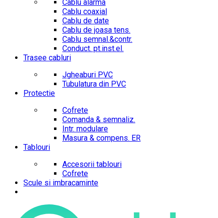
Cablu alarma
Cablu coaxial
Cablu de date
Cablu de joasa tens.
Cablu semnal.&contr.
Conduct. pt.inst.el.
Trasee cabluri
Jgheaburi PVC
Tubulatura din PVC
Protectie
Cofrete
Comanda & semnaliz.
Intr. modulare
Masura & compens. ER
Tablouri
Accesorii tablouri
Cofrete
Scule si imbracaminte