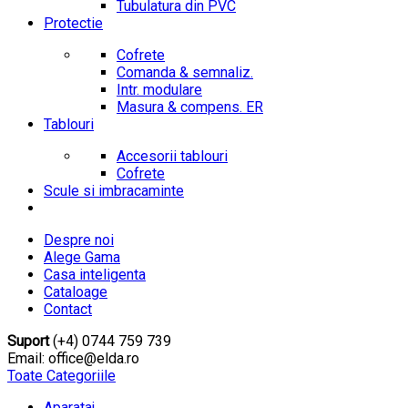
Tubulatura din PVC
Protectie
Cofrete
Comanda & semnaliz.
Intr. modulare
Masura & compens. ER
Tablouri
Accesorii tablouri
Cofrete
Scule si imbracaminte
Despre noi
Alege Gama
Casa inteligenta
Cataloage
Contact
Suport
(+4) 0744 759 739
Email: office@elda.ro
Toate Categoriile
Aparataj