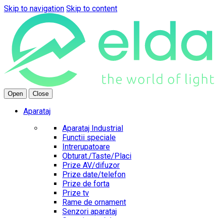
Skip to navigation
Skip to content
Open
Close
Aparataj
Aparataj Industrial
Functii speciale
Intrerupatoare
Obturat./Taste/Placi
Prize AV/difuzor
Prize date/telefon
Prize de forta
Prize tv
Rame de ornament
Senzori aparataj