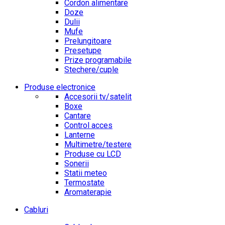
Cordon alimentare
Doze
Dulii
Mufe
Prelungitoare
Presetupe
Prize programabile
Stechere/cuple
Produse electronice
Accesorii tv/satelit
Boxe
Cantare
Control acces
Lanterne
Multimetre/testere
Produse cu LCD
Sonerii
Statii meteo
Termostate
Aromaterapie
Cabluri