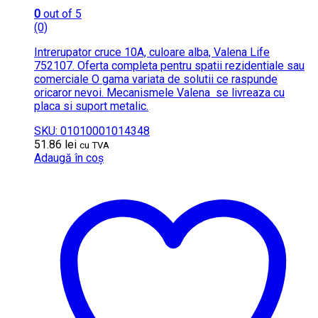
0
out of 5
(0)
Intrerupator cruce 10A, culoare alba, Valena Life
752107. Oferta completa pentru spatii rezidentiale sau
comerciale O gama variata de solutii ce raspunde
oricaror nevoi. Mecanismele Valena se livreaza cu
placa si suport metalic.
SKU: 01010001014348
51.86
lei
cu TVA
Adaugă în coș