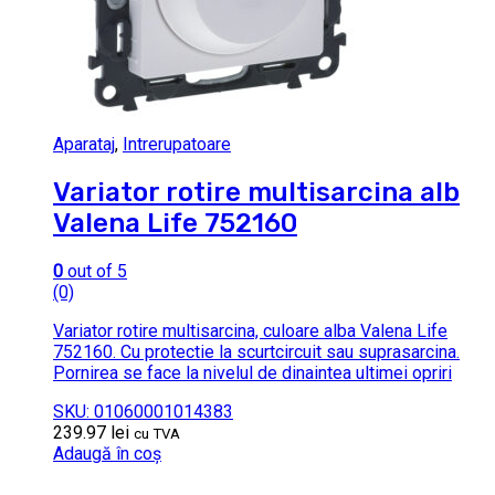
Aparataj
,
Intrerupatoare
Variator rotire multisarcina alb
Valena Life 752160
0
out of 5
(0)
Variator rotire multisarcina, culoare alba Valena Life
752160. Cu protectie la scurtcircuit sau suprasarcina.
Pornirea se face la nivelul de dinaintea ultimei opriri
SKU: 01060001014383
239.97
lei
cu TVA
Adaugă în coș