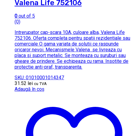
Valena Life 752106
0
out of 5
(0)
Intrerupator cap-scara 10A, culoare alba, Valena Life
752106. Oferta completa pentru spatii rezidentiale sau
comerciale O gama variata de solutii ce raspunde
oricaror nevoi. Mecanismele Valena se livreaza cu
placa si suport metalic. Se monteaza cu suruburi sau
gheare de prindere. Se echipeaza cu rama. Insotite de
protectie anti-praf, transparenta.
SKU: 01010001014347
31.52
lei
cu TVA
Adaugă în coș