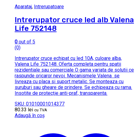
Aparataj
,
Intrerupatoare
Intrerupator cruce led alb Valena
Life 752148
0
out of 5
(0)
Intrerupator cruce echipat cu led 10A, culoare alba,
Valena Life 752148. Oferta completa pentru spatii
rezidentiale sau comerciale O gama variata de solutii ce
raspunde oricaror nevoi. Mecanismele Valena se
livreaza cu placa si suport metalic. Se monteaza cu
suruburi sau gheare de prindere. Se echipeaza cu rama.
Insotite de protecţie anti-praf, transparenta.
SKU: 01010001014377
80.33
lei
cu TVA
Adaugă în coș