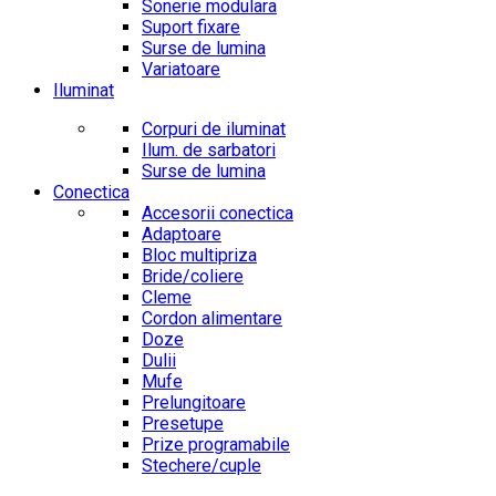
Sonerie modulara
Suport fixare
Surse de lumina
Variatoare
Iluminat
Corpuri de iluminat
Ilum. de sarbatori
Surse de lumina
Conectica
Accesorii conectica
Adaptoare
Bloc multipriza
Bride/coliere
Cleme
Cordon alimentare
Doze
Dulii
Mufe
Prelungitoare
Presetupe
Prize programabile
Stechere/cuple