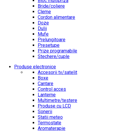
Bloc multipriza
Bride/coliere
Cleme
Cordon alimentare
Doze
Dulii
Mufe
Prelungitoare
Presetupe
Prize programabile
Stechere/cuple
Produse electronice
Accesorii tv/satelit
Boxe
Cantare
Control acces
Lanterne
Multimetre/testere
Produse cu LCD
Sonerii
Statii meteo
Termostate
Aromaterapie