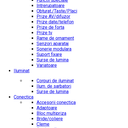
Functii speciale
Intrerupatoare
Obturat./Taste/Placi
Prize AV/difuzor
Prize date/telefon
Prize de forta
Prize tv
Rame de ornament
Senzori aparataj
Sonerie modulara
Suport fixare
Surse de lumina
Variatoare
Iluminat
Corpuri de iluminat
Ilum. de sarbatori
Surse de lumina
Conectica
Accesorii conectica
Adaptoare
Bloc multipriza
Bride/coliere
Cleme