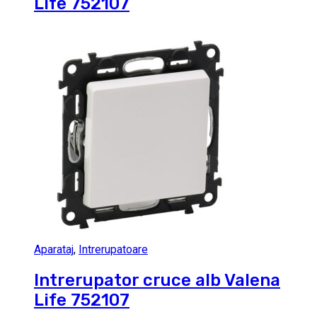
Life 752107
Aparataj
,
Intrerupatoare
Intrerupator cruce alb Valena
Life 752107