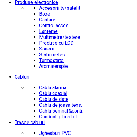
Produse electronice
Accesorii tv/satelit
Boxe
Cantare
Control acces
Lanterne
Multimetre/testere
Produse cu LCD
Sonerii
Statii meteo
Termostate
Aromaterapie
Cabluri
Cablu alarma
Cablu coaxial
Cablu de date
Cablu de joasa tens.
Cablu semnal.&contr.
Conduct. pt.inst.el.
Trasee cabluri
Jgheaburi PVC