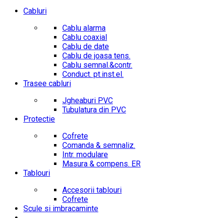
Cabluri
Cablu alarma
Cablu coaxial
Cablu de date
Cablu de joasa tens.
Cablu semnal.&contr.
Conduct. pt.inst.el.
Trasee cabluri
Jgheaburi PVC
Tubulatura din PVC
Protectie
Cofrete
Comanda & semnaliz.
Intr. modulare
Masura & compens. ER
Tablouri
Accesorii tablouri
Cofrete
Scule si imbracaminte