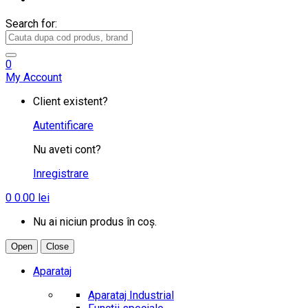
Search for:
0
My Account
Client existent?
Autentificare
Nu aveti cont?
Inregistrare
0
0.00
lei
Nu ai niciun produs în coș.
Open
Close
Aparataj
Aparataj Industrial