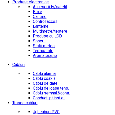
Produse electronice
Accesorii tv/satelit
Boxe
Cantare
Control acces
Lanterne
Multimetre/testere
Produse cu LCD
Sonerii
Statii meteo
Termostate
Aromaterapie
Cabluri
Cablu alarma
Cablu coaxial
Cablu de date
Cablu de joasa tens.
Cablu semnal.&contr.
Conduct. pt.inst.el.
Trasee cabluri
Jgheaburi PVC