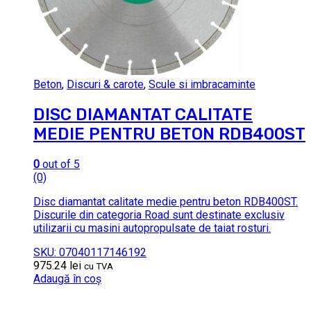
Beton
,
Discuri & carote
,
Scule si imbracaminte
DISC DIAMANTAT CALITATE
MEDIE PENTRU BETON RDB400ST
0
out of 5
(0)
Disc diamantat calitate medie pentru beton RDB400ST.
Discurile din categoria Road sunt destinate exclusiv
utilizarii cu masini autopropulsate de taiat rosturi.
SKU: 07040117146192
975.24
lei
cu TVA
Adaugă în coș