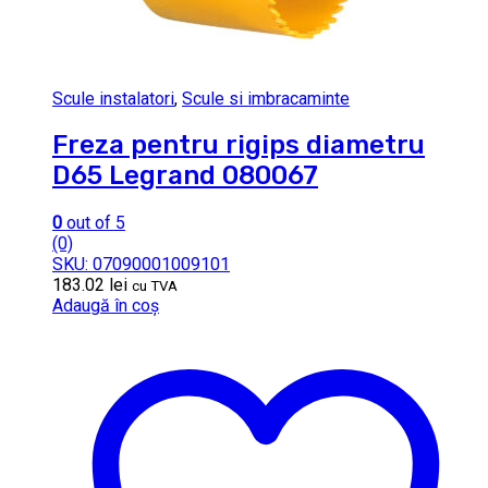
Scule instalatori
,
Scule si imbracaminte
Freza pentru rigips diametru
D65 Legrand 080067
0
out of 5
(0)
SKU: 07090001009101
183.02
lei
cu TVA
Adaugă în coș