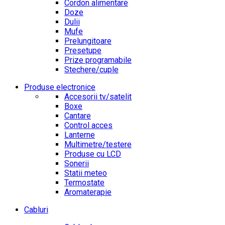
Cordon alimentare
Doze
Dulii
Mufe
Prelungitoare
Presetupe
Prize programabile
Stechere/cuple
Produse electronice
Accesorii tv/satelit
Boxe
Cantare
Control acces
Lanterne
Multimetre/testere
Produse cu LCD
Sonerii
Statii meteo
Termostate
Aromaterapie
Cabluri