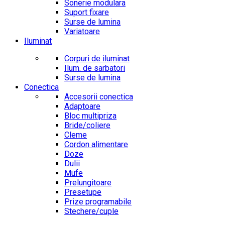
Sonerie modulara
Suport fixare
Surse de lumina
Variatoare
Iluminat
Corpuri de iluminat
Ilum. de sarbatori
Surse de lumina
Conectica
Accesorii conectica
Adaptoare
Bloc multipriza
Bride/coliere
Cleme
Cordon alimentare
Doze
Dulii
Mufe
Prelungitoare
Presetupe
Prize programabile
Stechere/cuple