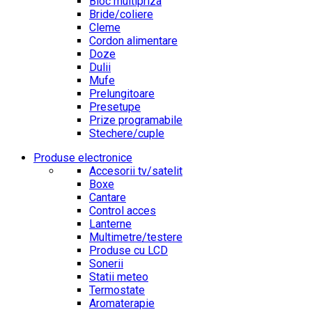
Bloc multipriza
Bride/coliere
Cleme
Cordon alimentare
Doze
Dulii
Mufe
Prelungitoare
Presetupe
Prize programabile
Stechere/cuple
Produse electronice
Accesorii tv/satelit
Boxe
Cantare
Control acces
Lanterne
Multimetre/testere
Produse cu LCD
Sonerii
Statii meteo
Termostate
Aromaterapie