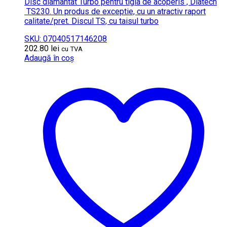
Disc diamantat Turbo pentru tigla de acoperis , Diatech
TS230. Un produs de exceptie, cu un atractiv raport
calitate/pret. Discul TS, cu taisul turbo
SKU: 07040517146208
202.80
lei
cu TVA
Adaugă în coș