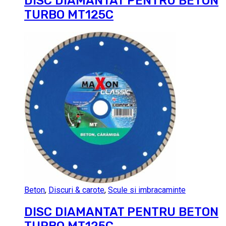
DISC DIAMANTAT PENTRU BETON
TURBO MT125C
Beton
,
Discuri & carote
,
Scule si imbracaminte
DISC DIAMANTAT PENTRU BETON