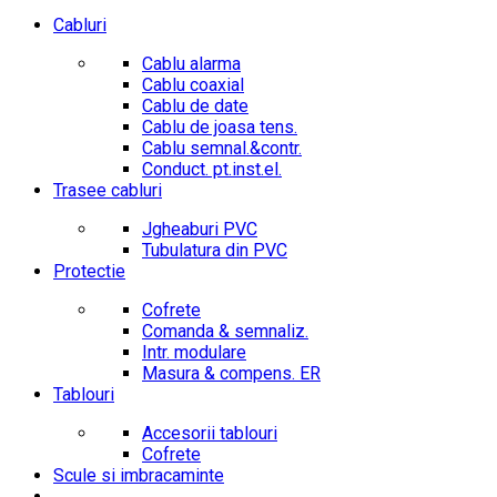
Cabluri
Cablu alarma
Cablu coaxial
Cablu de date
Cablu de joasa tens.
Cablu semnal.&contr.
Conduct. pt.inst.el.
Trasee cabluri
Jgheaburi PVC
Tubulatura din PVC
Protectie
Cofrete
Comanda & semnaliz.
Intr. modulare
Masura & compens. ER
Tablouri
Accesorii tablouri
Cofrete
Scule si imbracaminte