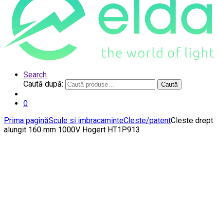
Search
Caută după:
Caută
0
Prima pagină
Scule si imbracaminte
Cleste/patent
Cleste drept
alungit 160 mm 1000V Hogert HT1P913