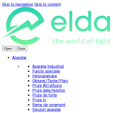
Skip to navigation
Skip to content
Open
Close
Aparataj
Aparataj Industrial
Functii speciale
Intrerupatoare
Obturat./Taste/Placi
Prize AV/difuzor
Prize date/telefon
Prize de forta
Prize tv
Rame de ornament
Senzori aparataj