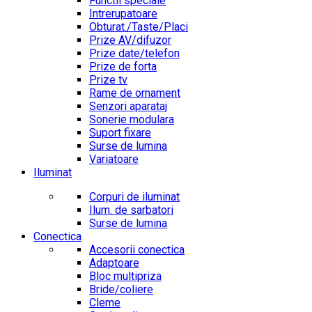
Functii speciale
Intrerupatoare
Obturat./Taste/Placi
Prize AV/difuzor
Prize date/telefon
Prize de forta
Prize tv
Rame de ornament
Senzori aparataj
Sonerie modulara
Suport fixare
Surse de lumina
Variatoare
Iluminat
Corpuri de iluminat
Ilum. de sarbatori
Surse de lumina
Conectica
Accesorii conectica
Adaptoare
Bloc multipriza
Bride/coliere
Cleme