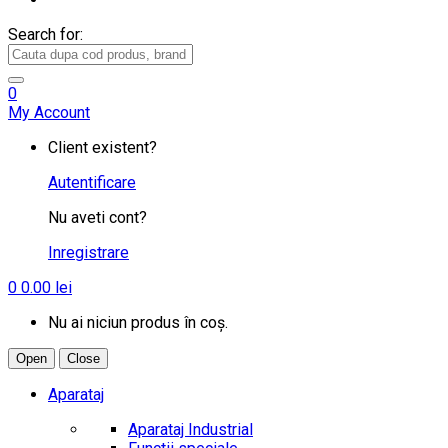
Search for:
0
My Account
Client existent?
Autentificare
Nu aveti cont?
Inregistrare
0
0.00
lei
Nu ai niciun produs în coș.
Open
Close
Aparataj
Aparataj Industrial