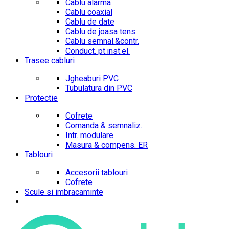
Cablu alarma
Cablu coaxial
Cablu de date
Cablu de joasa tens.
Cablu semnal.&contr.
Conduct. pt.inst.el.
Trasee cabluri
Jgheaburi PVC
Tubulatura din PVC
Protectie
Cofrete
Comanda & semnaliz.
Intr. modulare
Masura & compens. ER
Tablouri
Accesorii tablouri
Cofrete
Scule si imbracaminte