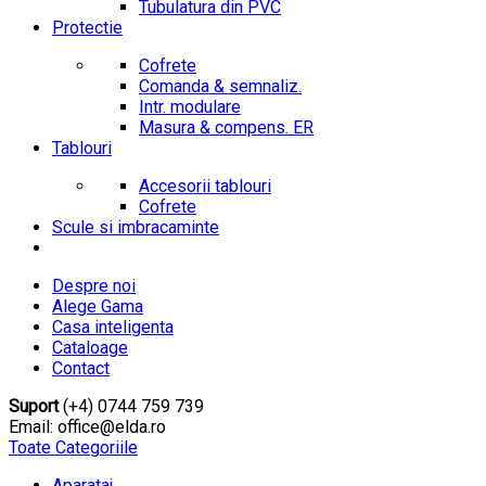
Tubulatura din PVC
Protectie
Cofrete
Comanda & semnaliz.
Intr. modulare
Masura & compens. ER
Tablouri
Accesorii tablouri
Cofrete
Scule si imbracaminte
Despre noi
Alege Gama
Casa inteligenta
Cataloage
Contact
Suport
(+4) 0744 759 739
Email: office@elda.ro
Toate Categoriile
Aparataj