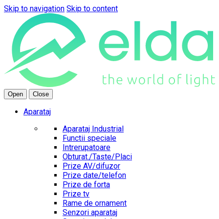
Skip to navigation
Skip to content
Open
Close
Aparataj
Aparataj Industrial
Functii speciale
Intrerupatoare
Obturat./Taste/Placi
Prize AV/difuzor
Prize date/telefon
Prize de forta
Prize tv
Rame de ornament
Senzori aparataj