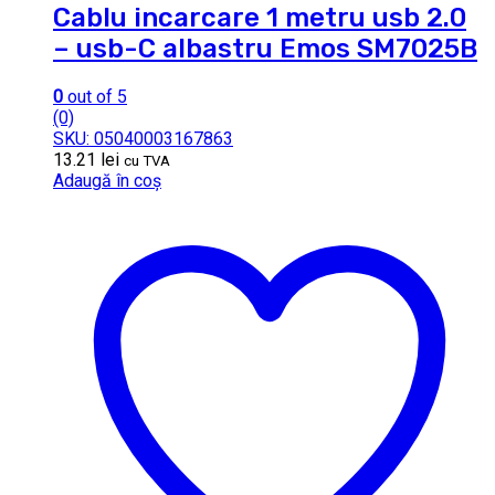
Cablu incarcare 1 metru usb 2.0
– usb-C albastru Emos SM7025B
0
out of 5
(0)
SKU: 05040003167863
13.21
lei
cu TVA
Adaugă în coș