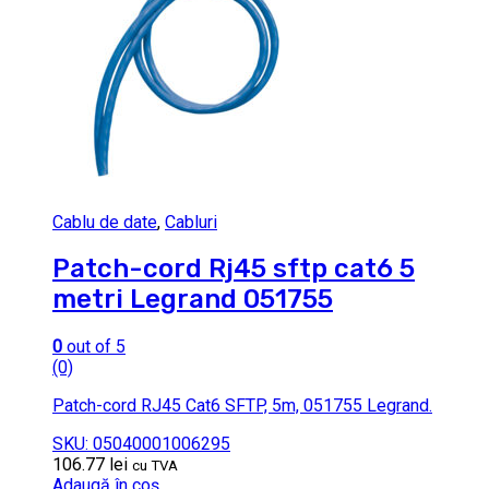
Cablu de date
,
Cabluri
Patch-cord Rj45 sftp cat6 5
metri Legrand 051755
0
out of 5
(0)
Patch-cord RJ45 Cat6 SFTP, 5m, 051755 Legrand.
SKU: 05040001006295
106.77
lei
cu TVA
Adaugă în coș