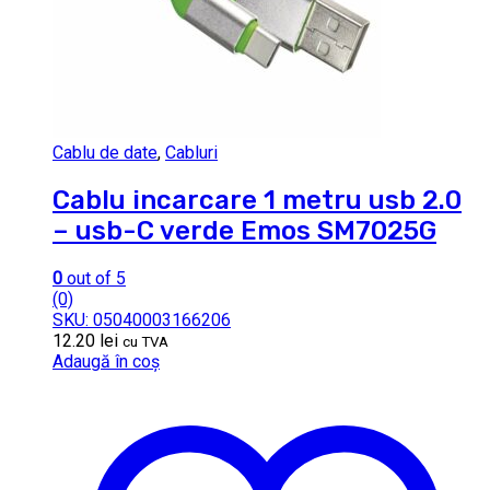
Cablu de date
,
Cabluri
Cablu incarcare 1 metru usb 2.0
– usb-C verde Emos SM7025G
0
out of 5
(0)
SKU: 05040003166206
12.20
lei
cu TVA
Adaugă în coș