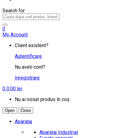
Search for:
0
My Account
Client existent?
Autentificare
Nu aveti cont?
Inregistrare
0
0.00
lei
Nu ai niciun produs în coș.
Open
Close
Aparataj
Aparataj Industrial