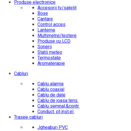
Produse electronice
Accesorii tv/satelit
Boxe
Cantare
Control acces
Lanterne
Multimetre/testere
Produse cu LCD
Sonerii
Statii meteo
Termostate
Aromaterapie
Cabluri
Cablu alarma
Cablu coaxial
Cablu de date
Cablu de joasa tens.
Cablu semnal.&contr.
Conduct. pt.inst.el.
Trasee cabluri
Jgheaburi PVC