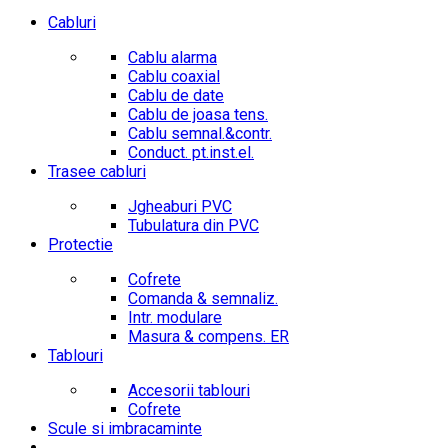
Cabluri
Cablu alarma
Cablu coaxial
Cablu de date
Cablu de joasa tens.
Cablu semnal.&contr.
Conduct. pt.inst.el.
Trasee cabluri
Jgheaburi PVC
Tubulatura din PVC
Protectie
Cofrete
Comanda & semnaliz.
Intr. modulare
Masura & compens. ER
Tablouri
Accesorii tablouri
Cofrete
Scule si imbracaminte