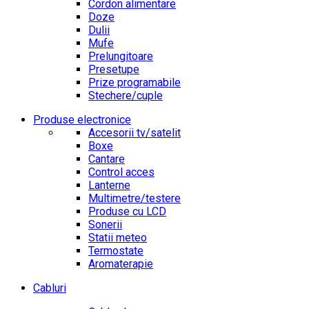
Cordon alimentare
Doze
Dulii
Mufe
Prelungitoare
Presetupe
Prize programabile
Stechere/cuple
Produse electronice
Accesorii tv/satelit
Boxe
Cantare
Control acces
Lanterne
Multimetre/testere
Produse cu LCD
Sonerii
Statii meteo
Termostate
Aromaterapie
Cabluri