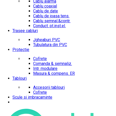
Cablu alarma
Cablu coaxial
Cablu de date
Cablu de joasa tens.
Cablu semnal.&contr.
Conduct. pt.inst.el.
Trasee cabluri
Jgheaburi PVC
Tubulatura din PVC
Protectie
Cofrete
Comanda & semnaliz.
Intr. modulare
Masura & compens. ER
Tablouri
Accesorii tablouri
Cofrete
Scule si imbracaminte