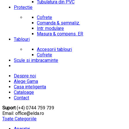
Tubulatura din PVC
Protectie
Cofrete
Comanda & semnaliz.
Intr. modulare
Masura & compens. ER
Tablouri
Accesorii tablouri
Cofrete
Scule si imbracaminte
Despre noi
Alege Gama
Casa inteligenta
Cataloage
Contact
Suport
(+4) 0744 759 739
Email: office@elda.ro
Toate Categoriile
Aparataj