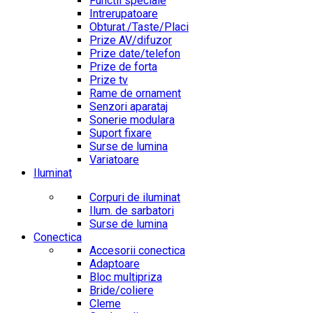
Functii speciale
Intrerupatoare
Obturat./Taste/Placi
Prize AV/difuzor
Prize date/telefon
Prize de forta
Prize tv
Rame de ornament
Senzori aparataj
Sonerie modulara
Suport fixare
Surse de lumina
Variatoare
Iluminat
Corpuri de iluminat
Ilum. de sarbatori
Surse de lumina
Conectica
Accesorii conectica
Adaptoare
Bloc multipriza
Bride/coliere
Cleme