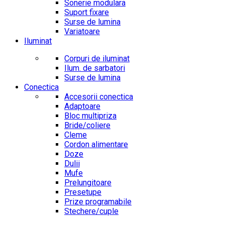
Sonerie modulara
Suport fixare
Surse de lumina
Variatoare
Iluminat
Corpuri de iluminat
Ilum. de sarbatori
Surse de lumina
Conectica
Accesorii conectica
Adaptoare
Bloc multipriza
Bride/coliere
Cleme
Cordon alimentare
Doze
Dulii
Mufe
Prelungitoare
Presetupe
Prize programabile
Stechere/cuple