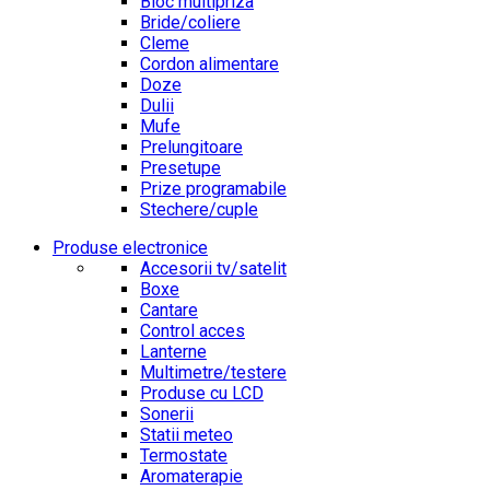
Bloc multipriza
Bride/coliere
Cleme
Cordon alimentare
Doze
Dulii
Mufe
Prelungitoare
Presetupe
Prize programabile
Stechere/cuple
Produse electronice
Accesorii tv/satelit
Boxe
Cantare
Control acces
Lanterne
Multimetre/testere
Produse cu LCD
Sonerii
Statii meteo
Termostate
Aromaterapie