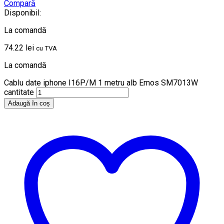
Compară
Disponibil:
La comandă
74.22
lei
cu TVA
La comandă
Cablu date iphone I16P/M 1 metru alb Emos SM7013W
cantitate
Adaugă în coș