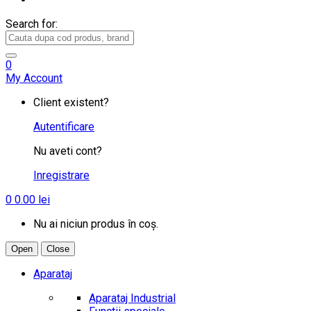
Search for:
0
My Account
Client existent?
Autentificare
Nu aveti cont?
Inregistrare
0
0.00
lei
Nu ai niciun produs în coș.
Open
Close
Aparataj
Aparataj Industrial