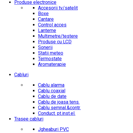
Produse electronice
Accesorii tv/satelit
Boxe
Cantare
Control acces
Lanterne
Multimetre/testere
Produse cu LCD
Sonerii
Statii meteo
Termostate
Aromaterapie
Cabluri
Cablu alarma
Cablu coaxial
Cablu de date
Cablu de joasa tens.
Cablu semnal.&contr.
Conduct. pt.inst.el.
Trasee cabluri
Jgheaburi PVC