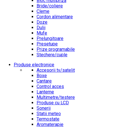
Bloc multipriza
Bride/coliere
Cleme
Cordon alimentare
Doze
Dulii
Mufe
Prelungitoare
Presetupe
Prize programabile
Stechere/cuple
Produse electronice
Accesorii tv/satelit
Boxe
Cantare
Control acces
Lanterne
Multimetre/testere
Produse cu LCD
Sonerii
Statii meteo
Termostate
Aromaterapie