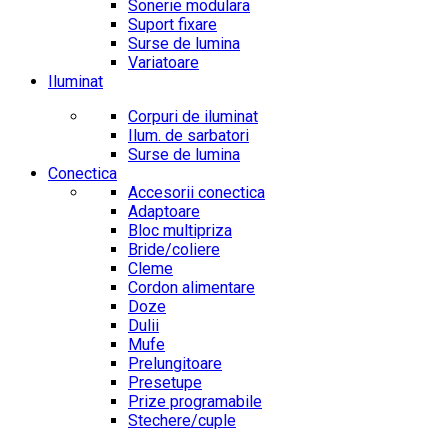
Sonerie modulara
Suport fixare
Surse de lumina
Variatoare
Iluminat
Corpuri de iluminat
Ilum. de sarbatori
Surse de lumina
Conectica
Accesorii conectica
Adaptoare
Bloc multipriza
Bride/coliere
Cleme
Cordon alimentare
Doze
Dulii
Mufe
Prelungitoare
Presetupe
Prize programabile
Stechere/cuple