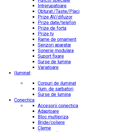
Functii speciale
Intrerupatoare
Obturat./Taste/Placi
Prize AV/difuzor
Prize date/telefon
Prize de forta
Prize tv
Rame de ornament
Senzori aparataj
Sonerie modulara
Suport fixare
Surse de lumina
Variatoare
Iluminat
Corpuri de iluminat
Ilum. de sarbatori
Surse de lumina
Conectica
Accesorii conectica
Adaptoare
Bloc multipriza
Bride/coliere
Cleme