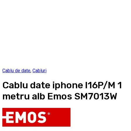
Cablu de date
,
Cabluri
Cablu date iphone I16P/M 1
metru alb Emos SM7013W