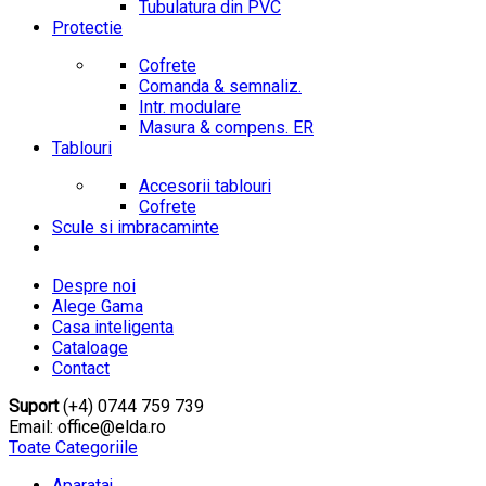
Tubulatura din PVC
Protectie
Cofrete
Comanda & semnaliz.
Intr. modulare
Masura & compens. ER
Tablouri
Accesorii tablouri
Cofrete
Scule si imbracaminte
Despre noi
Alege Gama
Casa inteligenta
Cataloage
Contact
Suport
(+4) 0744 759 739
Email: office@elda.ro
Toate Categoriile
Aparataj