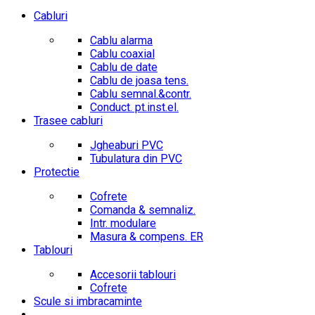
Cabluri
Cablu alarma
Cablu coaxial
Cablu de date
Cablu de joasa tens.
Cablu semnal.&contr.
Conduct. pt.inst.el.
Trasee cabluri
Jgheaburi PVC
Tubulatura din PVC
Protectie
Cofrete
Comanda & semnaliz.
Intr. modulare
Masura & compens. ER
Tablouri
Accesorii tablouri
Cofrete
Scule si imbracaminte