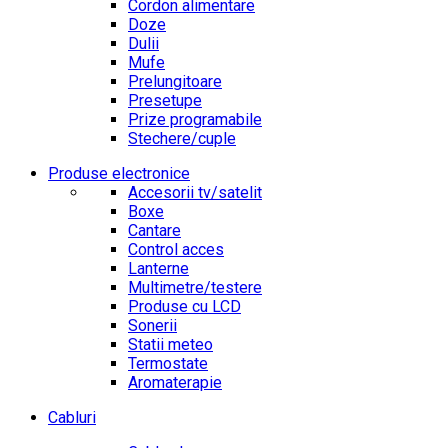
Cordon alimentare
Doze
Dulii
Mufe
Prelungitoare
Presetupe
Prize programabile
Stechere/cuple
Produse electronice
Accesorii tv/satelit
Boxe
Cantare
Control acces
Lanterne
Multimetre/testere
Produse cu LCD
Sonerii
Statii meteo
Termostate
Aromaterapie
Cabluri