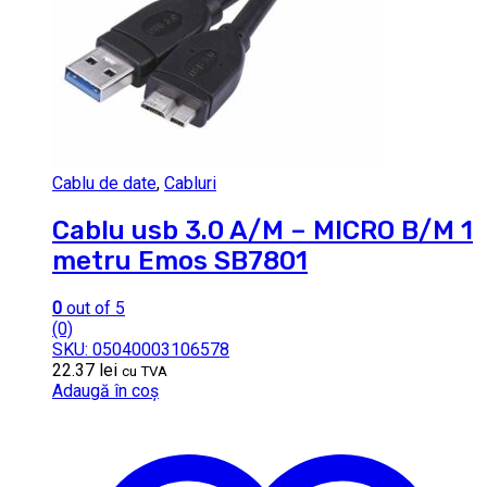
Cablu de date
,
Cabluri
Cablu usb 3.0 A/M – MICRO B/M 1
metru Emos SB7801
0
out of 5
(0)
SKU: 05040003106578
22.37
lei
cu TVA
Adaugă în coș