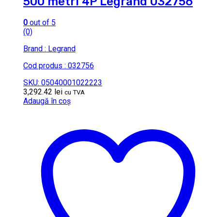
500 metri 4P Legrand 032756
0
out of 5
(0)
Brand : Legrand
Cod produs : 032756
SKU: 05040001022223
3,292.42
lei
cu TVA
Adaugă în coș