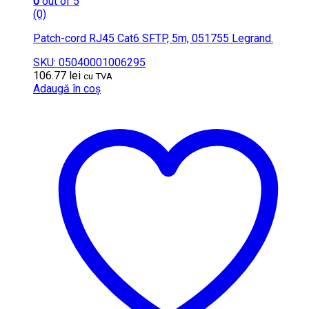
0
out of 5
(0)
Patch-cord RJ45 Cat6 SFTP, 5m, 051755 Legrand.
SKU: 05040001006295
106.77
lei
cu TVA
Adaugă în coș