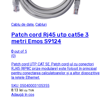
Cablu de date
,
Cabluri
Patch cord Rj45 utp cat5e 3
metri Emos S9124
0
out of 5
(0)
Patch cord UTP CAT 5E. Patch cord-ul cu conectori
RJ45 (8P8C prize modulare) este folosit în principal
pentru conectarea calculatoarelor şi a altor dispozitive
la reţele Ethernet.
SKU: 05040003105355
8.13
lei
cu TVA
Adaugă în coș