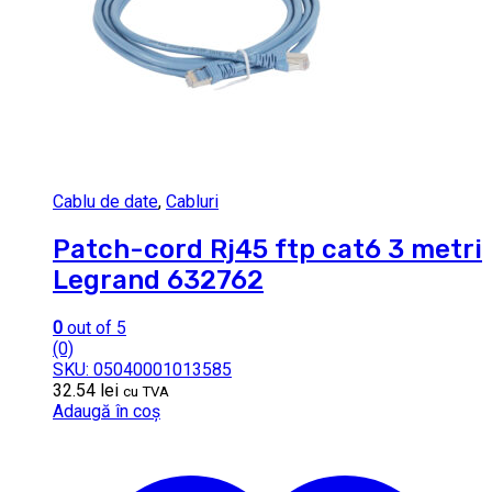
Cablu de date
,
Cabluri
Patch-cord Rj45 ftp cat6 3 metri
Legrand 632762
0
out of 5
(0)
SKU: 05040001013585
32.54
lei
cu TVA
Adaugă în coș