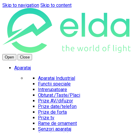
Skip to navigation
Skip to content
Open
Close
Aparataj
Aparataj Industrial
Functii speciale
Intrerupatoare
Obturat./Taste/Placi
Prize AV/difuzor
Prize date/telefon
Prize de forta
Prize tv
Rame de ornament
Senzori aparataj