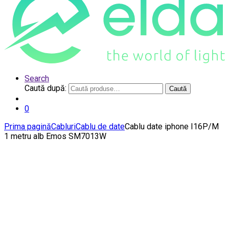
Search
Caută după:
Caută
0
Prima pagină
Cabluri
Cablu de date
Cablu date iphone I16P/M
1 metru alb Emos SM7013W