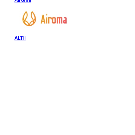
Airoma
ALTII