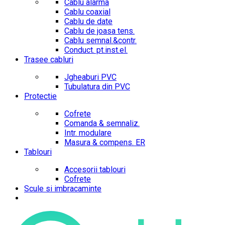
Cablu alarma
Cablu coaxial
Cablu de date
Cablu de joasa tens.
Cablu semnal.&contr.
Conduct. pt.inst.el.
Trasee cabluri
Jgheaburi PVC
Tubulatura din PVC
Protectie
Cofrete
Comanda & semnaliz.
Intr. modulare
Masura & compens. ER
Tablouri
Accesorii tablouri
Cofrete
Scule si imbracaminte