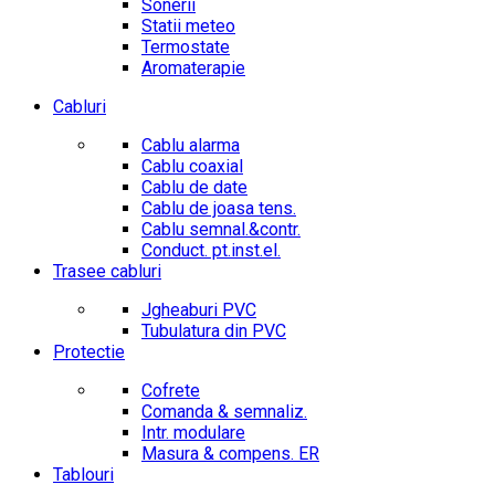
Sonerii
Statii meteo
Termostate
Aromaterapie
Cabluri
Cablu alarma
Cablu coaxial
Cablu de date
Cablu de joasa tens.
Cablu semnal.&contr.
Conduct. pt.inst.el.
Trasee cabluri
Jgheaburi PVC
Tubulatura din PVC
Protectie
Cofrete
Comanda & semnaliz.
Intr. modulare
Masura & compens. ER
Tablouri