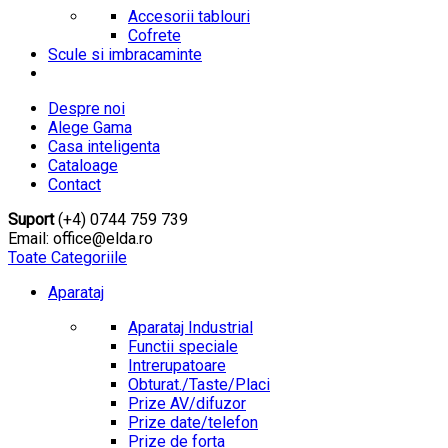
Accesorii tablouri
Cofrete
Scule si imbracaminte
Despre noi
Alege Gama
Casa inteligenta
Cataloage
Contact
Suport
(+4) 0744 759 739
Email: office@elda.ro
Toate Categoriile
Aparataj
Aparataj Industrial
Functii speciale
Intrerupatoare
Obturat./Taste/Placi
Prize AV/difuzor
Prize date/telefon
Prize de forta