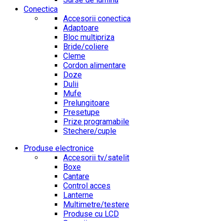
Conectica
Accesorii conectica
Adaptoare
Bloc multipriza
Bride/coliere
Cleme
Cordon alimentare
Doze
Dulii
Mufe
Prelungitoare
Presetupe
Prize programabile
Stechere/cuple
Produse electronice
Accesorii tv/satelit
Boxe
Cantare
Control acces
Lanterne
Multimetre/testere
Produse cu LCD