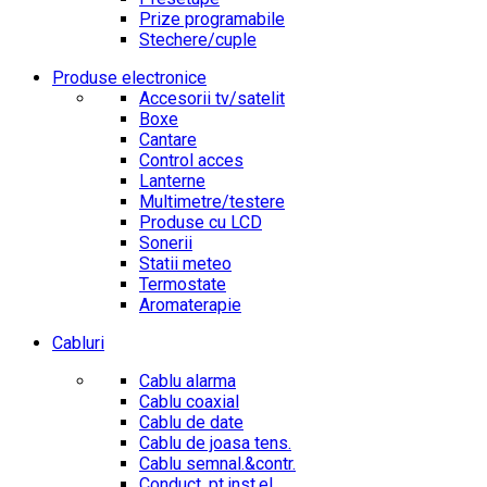
Prize programabile
Stechere/cuple
Produse electronice
Accesorii tv/satelit
Boxe
Cantare
Control acces
Lanterne
Multimetre/testere
Produse cu LCD
Sonerii
Statii meteo
Termostate
Aromaterapie
Cabluri
Cablu alarma
Cablu coaxial
Cablu de date
Cablu de joasa tens.
Cablu semnal.&contr.
Conduct. pt.inst.el.