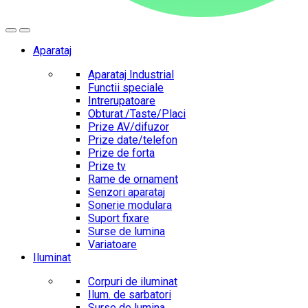
Aparataj
Aparataj Industrial
Functii speciale
Intrerupatoare
Obturat./Taste/Placi
Prize AV/difuzor
Prize date/telefon
Prize de forta
Prize tv
Rame de ornament
Senzori aparataj
Sonerie modulara
Suport fixare
Surse de lumina
Variatoare
Iluminat
Corpuri de iluminat
Ilum. de sarbatori
Surse de lumina