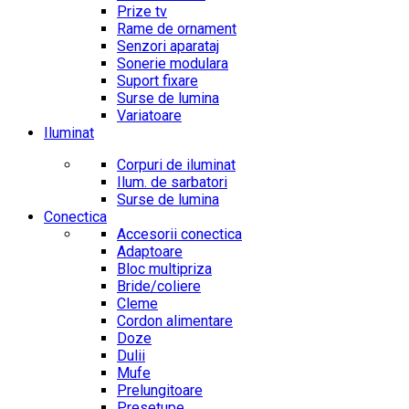
Prize tv
Rame de ornament
Senzori aparataj
Sonerie modulara
Suport fixare
Surse de lumina
Variatoare
Iluminat
Corpuri de iluminat
Ilum. de sarbatori
Surse de lumina
Conectica
Accesorii conectica
Adaptoare
Bloc multipriza
Bride/coliere
Cleme
Cordon alimentare
Doze
Dulii
Mufe
Prelungitoare
Presetupe