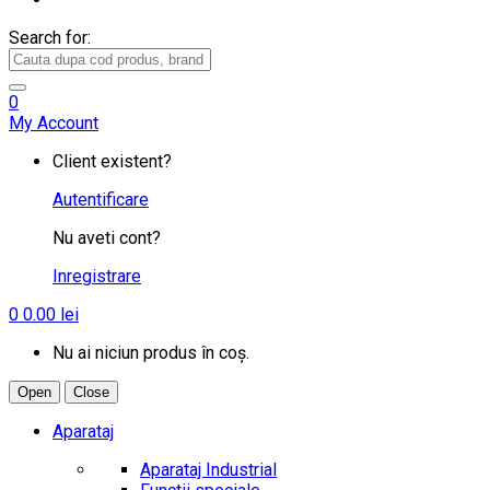
Search for:
0
My Account
Client existent?
Autentificare
Nu aveti cont?
Inregistrare
0
0.00
lei
Nu ai niciun produs în coș.
Open
Close
Aparataj
Aparataj Industrial