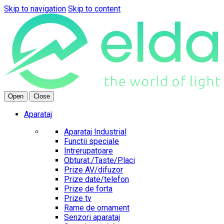
Skip to navigation
Skip to content
Open
Close
Aparataj
Aparataj Industrial
Functii speciale
Intrerupatoare
Obturat./Taste/Placi
Prize AV/difuzor
Prize date/telefon
Prize de forta
Prize tv
Rame de ornament
Senzori aparataj