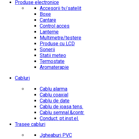
Produse electronice
Accesorii tv/satelit
Boxe
Cantare
Control acces
Lanterne
Multimetre/testere
Produse cu LCD
Sonerii
Statii meteo
Termostate
Aromaterapie
Cabluri
Cablu alarma
Cablu coaxial
Cablu de date
Cablu de joasa tens.
Cablu semnal.&contr.
Conduct. pt.inst.el.
Trasee cabluri
Jgheaburi PVC