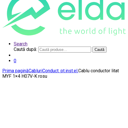
Search
Caută după:
Caută
0
Prima pagină
Cabluri
Conduct. pt.inst.el.
Cablu conductor litat
MYF 1×4 H07V-K rosu