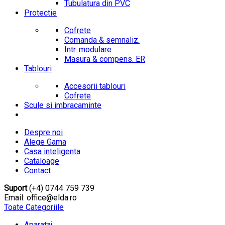
Tubulatura din PVC
Protectie
Cofrete
Comanda & semnaliz.
Intr. modulare
Masura & compens. ER
Tablouri
Accesorii tablouri
Cofrete
Scule si imbracaminte
Despre noi
Alege Gama
Casa inteligenta
Cataloage
Contact
Suport
(+4) 0744 759 739
Email: office@elda.ro
Toate Categoriile
Aparataj