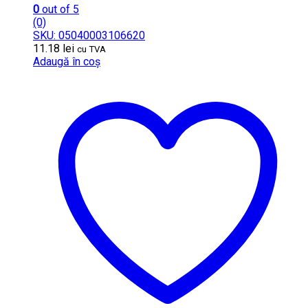
0
out of 5
(0)
SKU: 05040003106620
11.18
lei
cu TVA
Adaugă în coș