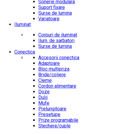
Sonerie modulara
Suport fixare
Surse de lumina
Variatoare
Iluminat
Corpuri de iluminat
Ilum. de sarbatori
Surse de lumina
Conectica
Accesorii conectica
Adaptoare
Bloc multipriza
Bride/coliere
Cleme
Cordon alimentare
Doze
Dulii
Mufe
Prelungitoare
Presetupe
Prize programabile
Stechere/cuple