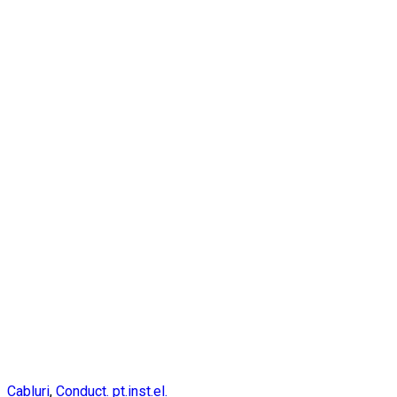
Cabluri
,
Conduct. pt.inst.el.