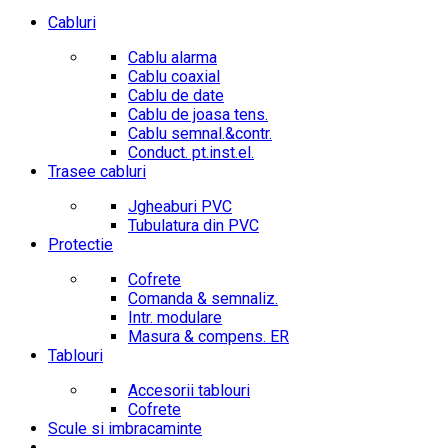
Cabluri
Cablu alarma
Cablu coaxial
Cablu de date
Cablu de joasa tens.
Cablu semnal.&contr.
Conduct. pt.inst.el.
Trasee cabluri
Jgheaburi PVC
Tubulatura din PVC
Protectie
Cofrete
Comanda & semnaliz.
Intr. modulare
Masura & compens. ER
Tablouri
Accesorii tablouri
Cofrete
Scule si imbracaminte