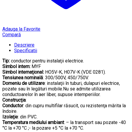
Adauga la Favorite
Compară
Descriere
Specificatii
Tip:
conductor pentru instalaţii electrice.
Simbol intern:
MYF
Simbol internaţional:
HO5V-K, H07V-K (VDE 0281).
Tensiunea nominală
: 300/500V, 450/750V.
Domeniu de utilizare
: instalaţii în tuburi, dulapuri electrice,
pozate sau în legături mobile.Nu se admite utilizarea
conductoarelor în aer liber, supuse intemperiilor.
Construcţia
:
Conductor
: din cupru multifilar răsucit, cu rezistenţa mărita la
îndoire.
Izolaţie
: din PVC.
Temperatura mediului ambiant
: – la transport sau pozate -40
°C la +70 °C ;- la pozare +5 °C la +70 °C.