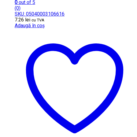
0
out of 5
(0)
SKU: 05040003106616
7.26
lei
cu TVA
Adaugă în coș