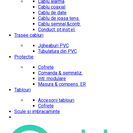
Cablu alarma
Cablu coaxial
Cablu de date
Cablu de joasa tens.
Cablu semnal.&contr.
Conduct. pt.inst.el.
Trasee cabluri
Jgheaburi PVC
Tubulatura din PVC
Protectie
Cofrete
Comanda & semnaliz.
Intr. modulare
Masura & compens. ER
Tablouri
Accesorii tablouri
Cofrete
Scule si imbracaminte