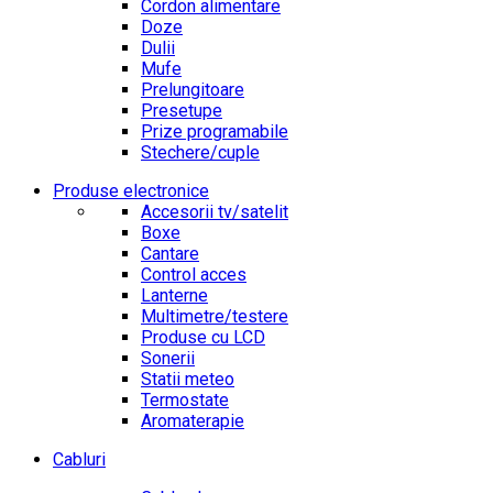
Cordon alimentare
Doze
Dulii
Mufe
Prelungitoare
Presetupe
Prize programabile
Stechere/cuple
Produse electronice
Accesorii tv/satelit
Boxe
Cantare
Control acces
Lanterne
Multimetre/testere
Produse cu LCD
Sonerii
Statii meteo
Termostate
Aromaterapie
Cabluri