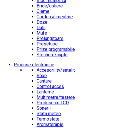
Bloc multipriza
Bride/coliere
Cleme
Cordon alimentare
Doze
Dulii
Mufe
Prelungitoare
Presetupe
Prize programabile
Stechere/cuple
Produse electronice
Accesorii tv/satelit
Boxe
Cantare
Control acces
Lanterne
Multimetre/testere
Produse cu LCD
Sonerii
Statii meteo
Termostate
Aromaterapie