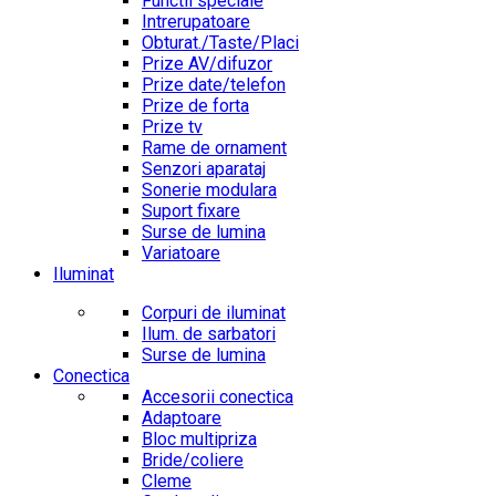
Functii speciale
Intrerupatoare
Obturat./Taste/Placi
Prize AV/difuzor
Prize date/telefon
Prize de forta
Prize tv
Rame de ornament
Senzori aparataj
Sonerie modulara
Suport fixare
Surse de lumina
Variatoare
Iluminat
Corpuri de iluminat
Ilum. de sarbatori
Surse de lumina
Conectica
Accesorii conectica
Adaptoare
Bloc multipriza
Bride/coliere
Cleme