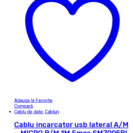
Adauga la Favorite
Compară
Cablu de date
,
Cabluri
Cablu incarcator usb lateral A/M
– MICRO B/M 1M Emos SM7005BL