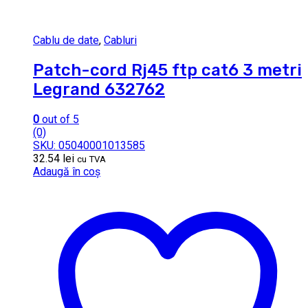
Cablu de date
,
Cabluri
Patch-cord Rj45 ftp cat6 3 metri
Legrand 632762
0
out of 5
(0)
SKU: 05040001013585
32.54
lei
cu TVA
Adaugă în coș