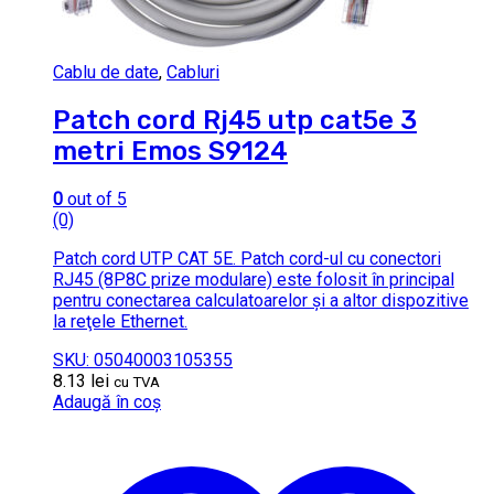
Cablu de date
,
Cabluri
Patch cord Rj45 utp cat5e 3
metri Emos S9124
0
out of 5
(0)
Patch cord UTP CAT 5E. Patch cord-ul cu conectori
RJ45 (8P8C prize modulare) este folosit în principal
pentru conectarea calculatoarelor şi a altor dispozitive
la reţele Ethernet.
SKU: 05040003105355
8.13
lei
cu TVA
Adaugă în coș