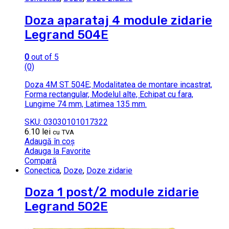
Doza aparataj 4 module zidarie
Legrand 504E
0
out of 5
(0)
Doza 4M ST 504E; Modalitatea de montare incastrat,
Forma rectangular, Modelul alte, Echipat cu fara,
Lungime 74 mm, Latimea 135 mm.
SKU: 03030101017322
6.10
lei
cu TVA
Adaugă în coș
Adauga la Favorite
Compară
Conectica
,
Doze
,
Doze zidarie
Doza 1 post/2 module zidarie
Legrand 502E