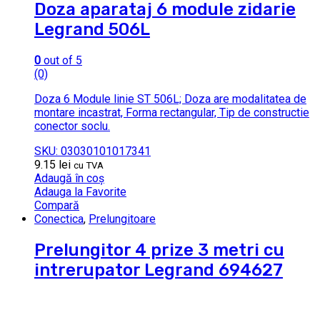
Doza aparataj 6 module zidarie
Legrand 506L
0
out of 5
(0)
Doza 6 Module linie ST 506L; Doza are modalitatea de
montare incastrat, Forma rectangular, Tip de constructie
conector soclu.
SKU: 03030101017341
9.15
lei
cu TVA
Adaugă în coș
Adauga la Favorite
Compară
Conectica
,
Prelungitoare
Prelungitor 4 prize 3 metri cu
intrerupator Legrand 694627