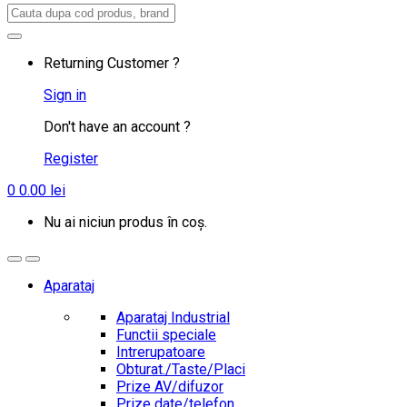
Search
for:
Returning Customer ?
Sign in
Don't have an account ?
Register
0
0.00
lei
Nu ai niciun produs în coș.
Aparataj
Aparataj Industrial
Functii speciale
Intrerupatoare
Obturat./Taste/Placi
Prize AV/difuzor
Prize date/telefon