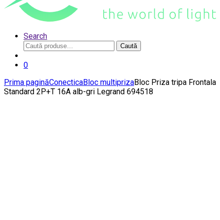
Search
Caută
Caută
după:
0
Prima pagină
Conectica
Bloc multipriza
Bloc Priza tripa Frontala
Standard 2P+T 16A alb-gri Legrand 694518