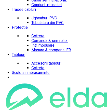
Cablu semnal.&contr.
Conduct. pt.inst.el.
Trasee cabluri
Jgheaburi PVC
Tubulatura din PVC
Protectie
Cofrete
Comanda & semnaliz.
Intr. modulare
Masura & compens. ER
Tablouri
Accesorii tablouri
Cofrete
Scule si imbracaminte