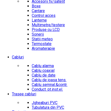
Accesorii tv/satelit
Boxe
Cantare
Control acces
Lanterne
Multimetre/testere
Produse cu LCD
Sonerii
Statii meteo
Termostate
Aromaterapie
Cabluri
Cablu alarma
Cablu coaxial
Cablu de date
Cablu de joasa tens.
Cablu semnal.&contr.
Conduct. pt.inst.el.
Trasee cabluri
Jgheaburi PVC
Tubulatura din PVC