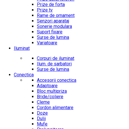
Prize de forta
Prize tv
Rame de ornament
Senzori aparataj
Sonerie modulara
Suport fixare
Surse de lumina
Variatoare
Iluminat
Corpuri de iluminat
Ilum. de sarbatori
Surse de lumina
Conectica
Accesorii conectica
Adaptoare
Bloc multipriza
Bride/coliere
Cleme
Cordon alimentare
Doze
Dulii
Mufe