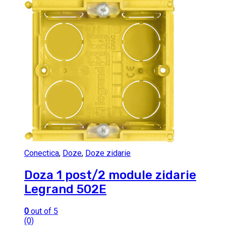
Conectica
,
Doze
,
Doze zidarie
Doza 1 post/2 module zidarie
Legrand 502E
0
out of 5
(0)