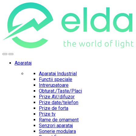
Skip
Skip
to
to
navigation
content
Aparataj
Aparataj Industrial
Functii speciale
Intrerupatoare
Obturat./Taste/Placi
Prize AV/difuzor
Prize date/telefon
Prize de forta
Prize tv
Rame de ornament
Senzori aparataj
Sonerie modulara