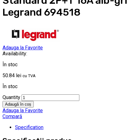
Standard 2P+T 16A alb-gri
Legrand 694518
Adauga la Favorite
Availability:
În stoc
50.84
lei
cu TVA
În stoc
Quantity
Adaugă în coș
Adauga la Favorite
Compară
Specification