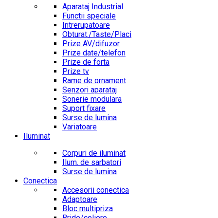
Aparataj Industrial
Functii speciale
Intrerupatoare
Obturat./Taste/Placi
Prize AV/difuzor
Prize date/telefon
Prize de forta
Prize tv
Rame de ornament
Senzori aparataj
Sonerie modulara
Suport fixare
Surse de lumina
Variatoare
Iluminat
Corpuri de iluminat
Ilum. de sarbatori
Surse de lumina
Conectica
Accesorii conectica
Adaptoare
Bloc multipriza
Bride/coliere