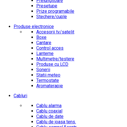
Prelungitoare
Presetupe
Prize programabile
Stechere/cuple
Produse electronice
Accesorii tv/satelit
Boxe
Cantare
Control acces
Lanterne
Multimetre/testere
Produse cu LCD
Sonerii
Statii meteo
Termostate
Aromaterapie
Cabluri
Cablu alarma
Cablu coaxial
Cablu de date
Cablu de joasa tens.