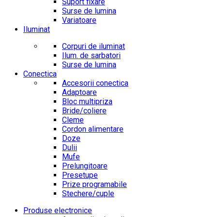
Suport fixare
Surse de lumina
Variatoare
Iluminat
Corpuri de iluminat
Ilum. de sarbatori
Surse de lumina
Conectica
Accesorii conectica
Adaptoare
Bloc multipriza
Bride/coliere
Cleme
Cordon alimentare
Doze
Dulii
Mufe
Prelungitoare
Presetupe
Prize programabile
Stechere/cuple
Produse electronice