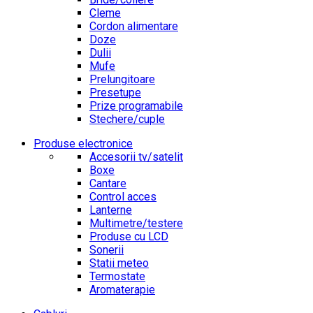
Cleme
Cordon alimentare
Doze
Dulii
Mufe
Prelungitoare
Presetupe
Prize programabile
Stechere/cuple
Produse electronice
Accesorii tv/satelit
Boxe
Cantare
Control acces
Lanterne
Multimetre/testere
Produse cu LCD
Sonerii
Statii meteo
Termostate
Aromaterapie