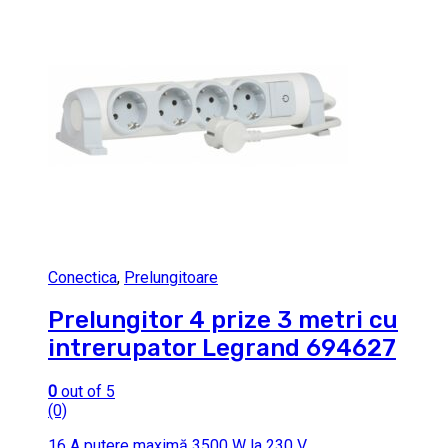
Conectica
,
Prelungitoare
Prelungitor 4 prize 3 metri cu
intrerupator Legrand 694627
0
out of 5
(0)
16 A putere maximă 3500 W la 230 V