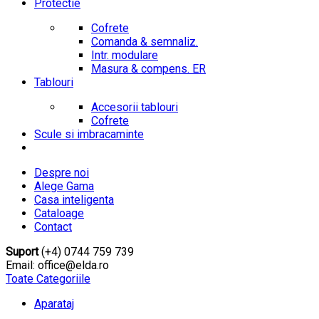
Protectie
Cofrete
Comanda & semnaliz.
Intr. modulare
Masura & compens. ER
Tablouri
Accesorii tablouri
Cofrete
Scule si imbracaminte
Despre noi
Alege Gama
Casa inteligenta
Cataloage
Contact
Suport
(+4) 0744 759 739
Email: office@elda.ro
Toate Categoriile
Aparataj