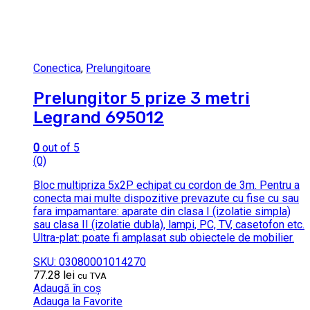
Conectica
,
Prelungitoare
Prelungitor 5 prize 3 metri
Legrand 695012
0
out of 5
(0)
Bloc multipriza 5x2P echipat cu cordon de 3m. Pentru a
conecta mai multe dispozitive prevazute cu fise cu sau
fara impamantare: aparate din clasa I (izolatie simpla)
sau clasa II (izolatie dubla), lampi, PC, TV, casetofon etc.
Ultra-plat: poate fi amplasat sub obiectele de mobilier.
SKU: 03080001014270
77.28
lei
cu TVA
Adaugă în coș
Adauga la Favorite