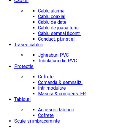
Cabluri
Cablu alarma
Cablu coaxial
Cablu de date
Cablu de joasa tens.
Cablu semnal.&contr.
Conduct. pt.inst.el.
Trasee cabluri
Jgheaburi PVC
Tubulatura din PVC
Protectie
Cofrete
Comanda & semnaliz.
Intr. modulare
Masura & compens. ER
Tablouri
Accesorii tablouri
Cofrete
Scule si imbracaminte