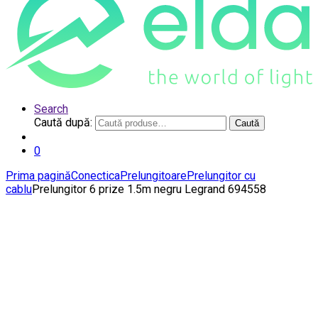
Search
Caută după:
Caută
0
Prima pagină
Conectica
Prelungitoare
Prelungitor cu
cablu
Prelungitor 6 prize 1.5m negru Legrand 694558