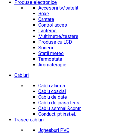
Produse electronice
Accesorii tv/satelit
Boxe
Cantare
Control acces
Lanterne
Multimetre/testere
Produse cu LCD
Sonerii
Statii meteo
Termostate
Aromaterapie
Cabluri
Cablu alarma
Cablu coaxial
Cablu de date
Cablu de joasa tens.
Cablu semnal.&contr.
Conduct. pt.inst.el.
Trasee cabluri
Jgheaburi PVC