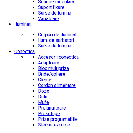
Sonerie modulara
Suport fixare
Surse de lumina
Variatoare
Iluminat
Corpuri de iluminat
Ilum. de sarbatori
Surse de lumina
Conectica
Accesorii conectica
Adaptoare
Bloc multipriza
Bride/coliere
Cleme
Cordon alimentare
Doze
Dulii
Mufe
Prelungitoare
Presetupe
Prize programabile
Stechere/cuple