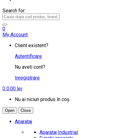
Search for:
0
My Account
Client existent?
Autentificare
Nu aveti cont?
Inregistrare
0
0.00
lei
Nu ai niciun produs în coș.
Open
Close
Aparataj
Aparataj Industrial