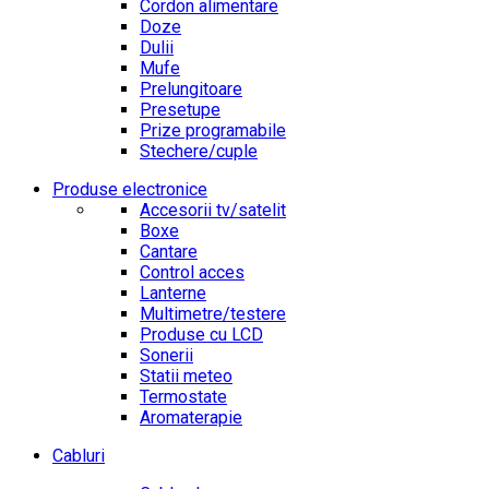
Cordon alimentare
Doze
Dulii
Mufe
Prelungitoare
Presetupe
Prize programabile
Stechere/cuple
Produse electronice
Accesorii tv/satelit
Boxe
Cantare
Control acces
Lanterne
Multimetre/testere
Produse cu LCD
Sonerii
Statii meteo
Termostate
Aromaterapie
Cabluri