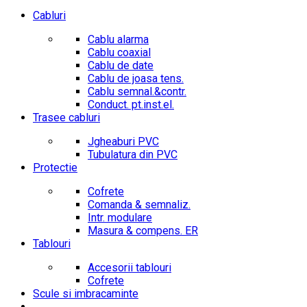
Cabluri
Cablu alarma
Cablu coaxial
Cablu de date
Cablu de joasa tens.
Cablu semnal.&contr.
Conduct. pt.inst.el.
Trasee cabluri
Jgheaburi PVC
Tubulatura din PVC
Protectie
Cofrete
Comanda & semnaliz.
Intr. modulare
Masura & compens. ER
Tablouri
Accesorii tablouri
Cofrete
Scule si imbracaminte