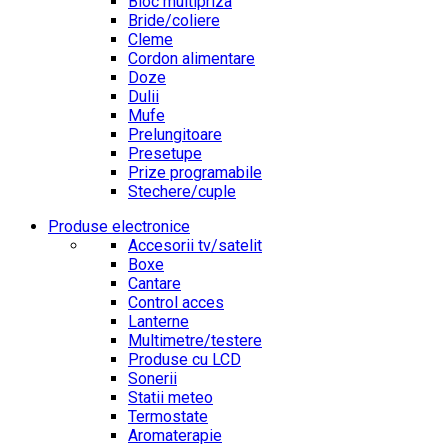
Bloc multipriza
Bride/coliere
Cleme
Cordon alimentare
Doze
Dulii
Mufe
Prelungitoare
Presetupe
Prize programabile
Stechere/cuple
Produse electronice
Accesorii tv/satelit
Boxe
Cantare
Control acces
Lanterne
Multimetre/testere
Produse cu LCD
Sonerii
Statii meteo
Termostate
Aromaterapie