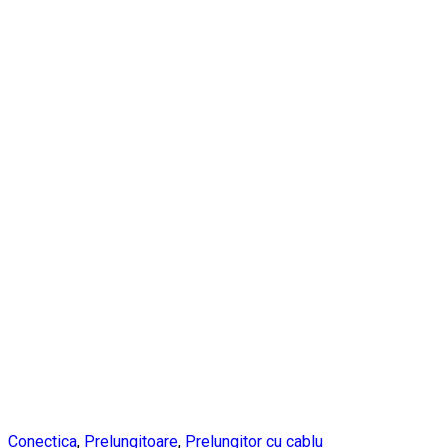
Conectica
,
Prelungitoare
,
Prelungitor cu cablu