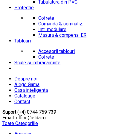
Tubulatura din PVC
Protectie
Cofrete
Comanda & semnaliz.
Intr. modulare
Masura & compens. ER
Tablouri
Accesorii tablouri
Cofrete
Scule si imbracaminte
Despre noi
Alege Gama
Casa inteligenta
Cataloage
Contact
Suport
(+4) 0744 759 739
Email: office@elda.ro
Toate Categoriile
Aparataj