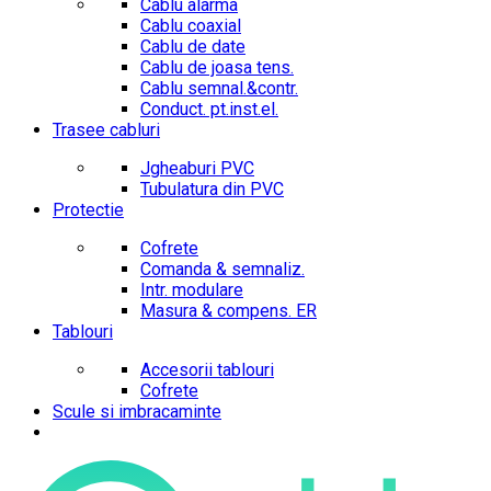
Cablu alarma
Cablu coaxial
Cablu de date
Cablu de joasa tens.
Cablu semnal.&contr.
Conduct. pt.inst.el.
Trasee cabluri
Jgheaburi PVC
Tubulatura din PVC
Protectie
Cofrete
Comanda & semnaliz.
Intr. modulare
Masura & compens. ER
Tablouri
Accesorii tablouri
Cofrete
Scule si imbracaminte