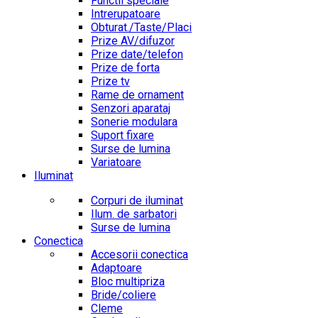
Functii speciale
Intrerupatoare
Obturat./Taste/Placi
Prize AV/difuzor
Prize date/telefon
Prize de forta
Prize tv
Rame de ornament
Senzori aparataj
Sonerie modulara
Suport fixare
Surse de lumina
Variatoare
Iluminat
Corpuri de iluminat
Ilum. de sarbatori
Surse de lumina
Conectica
Accesorii conectica
Adaptoare
Bloc multipriza
Bride/coliere
Cleme