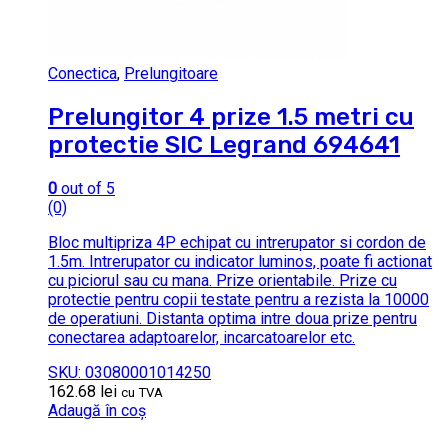
Conectica
,
Prelungitoare
Prelungitor 4 prize 1.5 metri cu
protectie SIC Legrand 694641
0
out of 5
(0)
Bloc multipriza 4P echipat cu intrerupator si cordon de
1.5m. Intrerupator cu indicator luminos, poate fi actionat
cu piciorul sau cu mana. Prize orientabile. Prize cu
protectie pentru copii testate pentru a rezista la 10000
de operatiuni. Distanta optima intre doua prize pentru
conectarea adaptoarelor, incarcatoarelor etc.
SKU: 03080001014250
162.68
lei
cu TVA
Adaugă în coș