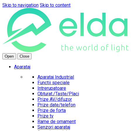
Skip to navigation
Skip to content
Open
Close
Aparataj
Aparataj Industrial
Functii speciale
Intrerupatoare
Obturat./Taste/Placi
Prize AV/difuzor
Prize date/telefon
Prize de forta
Prize tv
Rame de ornament
Senzori aparataj