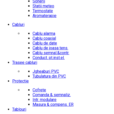
Sonerii
Statii meteo
Termostate
Aromaterapie
Cabluri
Cablu alarma
Cablu coaxial
Cablu de date
Cablu de joasa tens.
Cablu semnal.&contr.
Conduct. pt.inst.el.
Trasee cabluri
Jgheaburi PVC
Tubulatura din PVC
Protectie
Cofrete
Comanda & semnaliz.
Intr. modulare
Masura & compens. ER
Tablouri