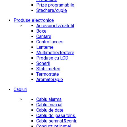
Prize programabile
Stechere/cuple
Produse electronice
Accesorii tv/satelit
Boxe
Cantare
Control acces
Lanterne
Multimetre/testere
Produse cu LCD
Sonerii
Statii meteo
Termostate
Aromaterapie
Cabluri
Cablu alarma
Cablu coaxial
Cablu de date
Cablu de joasa tens.
Cablu semnal.&contr.
Conduct. pt.inst.el.