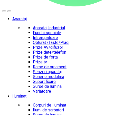
Aparataj
Aparataj Industrial
Functii speciale
Intrerupatoare
Obturat./Taste/Placi
Prize AV/difuzor
Prize date/telefon
Prize de forta
Prize tv
Rame de ornament
Senzori aparataj
Sonerie modulara
Suport fixare
Surse de lumina
Variatoare
Iluminat
Corpuri de iluminat
Ilum. de sarbatori
Surse de lumina