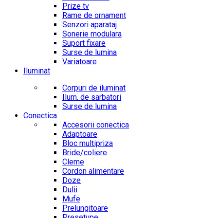
Prize tv
Rame de ornament
Senzori aparataj
Sonerie modulara
Suport fixare
Surse de lumina
Variatoare
Iluminat
Corpuri de iluminat
Ilum. de sarbatori
Surse de lumina
Conectica
Accesorii conectica
Adaptoare
Bloc multipriza
Bride/coliere
Cleme
Cordon alimentare
Doze
Dulii
Mufe
Prelungitoare
Presetupe