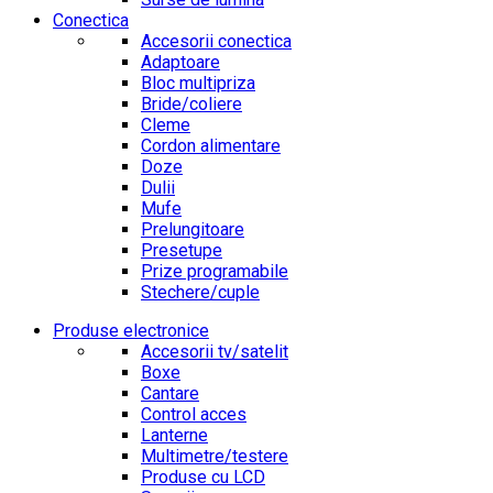
Conectica
Accesorii conectica
Adaptoare
Bloc multipriza
Bride/coliere
Cleme
Cordon alimentare
Doze
Dulii
Mufe
Prelungitoare
Presetupe
Prize programabile
Stechere/cuple
Produse electronice
Accesorii tv/satelit
Boxe
Cantare
Control acces
Lanterne
Multimetre/testere
Produse cu LCD