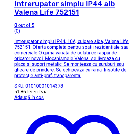
Intrerupator simplu IP44 alb
Valena Life 752151
0
out of 5
(0)
Intrerupator simplu IP44, 10A, culoare alba, Valena Life
752151. Oferta completa pentru spatii rezidentiale sau
comerciale O gama variata de solutii ce raspunde
oricaror nevoi. Mecanismele Valena se livreaza cu
placa si suport metalic. Se monteaza cu suruburi sau
gheare de prindere. Se echipeaza cu rama. Insotite de
protecţie anti-praf, transparenta.
SKU: 01010001014378
51.86
lei
cu TVA
Adaugă în coș