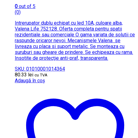
0
out of 5
(0)
Intrerupator dublu echipat cu led 10A, culoare alba,
Valena Life 752128. Oferta completa pentru spatii
rezidentiale sau comerciale O gama variata de solutii ce
raspunde oricaror nevoi. Mecanismele Valena se
livreaza cu placa si suport metalic. Se monteaza cu
suruburi sau gheare de prindere. Se echipeaza cu rama.
Insotite de protecţie anti-praf, transparenta.
SKU: 01010001014364
80.33
lei
cu TVA
Adaugă în coș