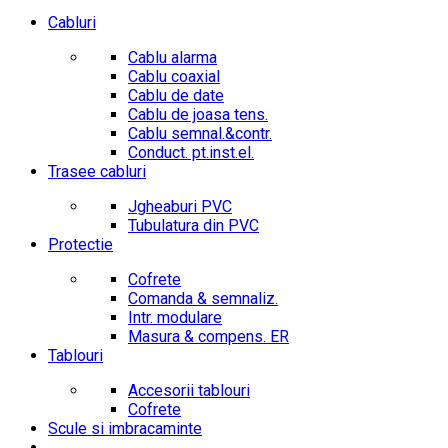
Cabluri
Cablu alarma
Cablu coaxial
Cablu de date
Cablu de joasa tens.
Cablu semnal.&contr.
Conduct. pt.inst.el.
Trasee cabluri
Jgheaburi PVC
Tubulatura din PVC
Protectie
Cofrete
Comanda & semnaliz.
Intr. modulare
Masura & compens. ER
Tablouri
Accesorii tablouri
Cofrete
Scule si imbracaminte