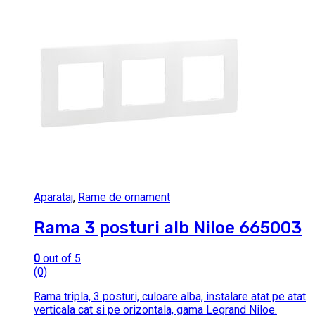
Aparataj
,
Rame de ornament
Rama 3 posturi alb Niloe 665003
0
out of 5
(0)
Rama tripla, 3 posturi, culoare alba, instalare atat pe atat
verticala cat si pe orizontala, gama Legrand Niloe.