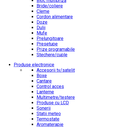
Bloc multipriza
Bride/coliere
Cleme
Cordon alimentare
Doze
Dulii
Mufe
Prelungitoare
Presetupe
Prize programabile
Stechere/cuple
Produse electronice
Accesorii tv/satelit
Boxe
Cantare
Control acces
Lanterne
Multimetre/testere
Produse cu LCD
Sonerii
Statii meteo
Termostate
Aromaterapie