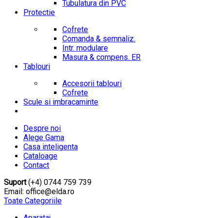
Tubulatura din PVC
Protectie
Cofrete
Comanda & semnaliz.
Intr. modulare
Masura & compens. ER
Tablouri
Accesorii tablouri
Cofrete
Scule si imbracaminte
Despre noi
Alege Gama
Casa inteligenta
Cataloage
Contact
Suport
(+4) 0744 759 739
Email: office@elda.ro
Toate Categoriile
Aparataj