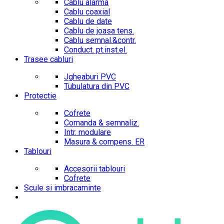
Cablu alarma
Cablu coaxial
Cablu de date
Cablu de joasa tens.
Cablu semnal.&contr.
Conduct. pt.inst.el.
Trasee cabluri
Jgheaburi PVC
Tubulatura din PVC
Protectie
Cofrete
Comanda & semnaliz.
Intr. modulare
Masura & compens. ER
Tablouri
Accesorii tablouri
Cofrete
Scule si imbracaminte