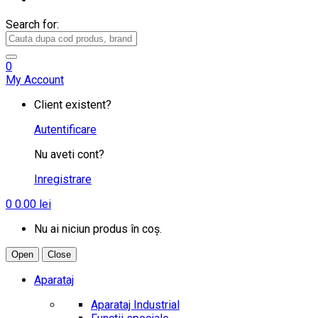
Search for:
0
My Account
Client existent?
Autentificare
Nu aveti cont?
Inregistrare
0
0.00
lei
Nu ai niciun produs în coș.
Open
Close
Aparataj
Aparataj Industrial