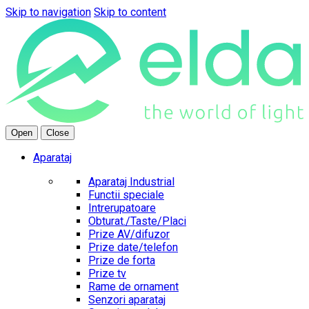
Skip to navigation
Skip to content
Open
Close
Aparataj
Aparataj Industrial
Functii speciale
Intrerupatoare
Obturat./Taste/Placi
Prize AV/difuzor
Prize date/telefon
Prize de forta
Prize tv
Rame de ornament
Senzori aparataj