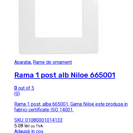
Aparataj
,
Rame de ornament
Rama 1 post alb Niloe 665001
0
out of 5
(0)
Rama 1 post, alba 665001; Gama Niloe este produsa in
fabrici certificate ISO 14001.
SKU: 01080001014133
5.08
lei
cu TVA
Adaugă în coș