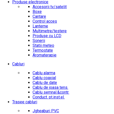
Produse electronice
Accesorii tv/satelit
Boxe
Cantare
Control acces
Lanterne
Multimetre/testere
Produse cu LCD
Sonerii
Statii meteo
Termostate
Aromaterapie
Cabluri
Cablu alarma
Cablu coaxial
Cablu de date
Cablu de joasa tens.
Cablu semnal.&contr.
Conduct. pt.inst.el.
Trasee cabluri
Jgheaburi PVC