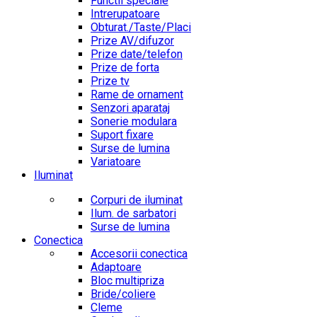
Functii speciale
Intrerupatoare
Obturat./Taste/Placi
Prize AV/difuzor
Prize date/telefon
Prize de forta
Prize tv
Rame de ornament
Senzori aparataj
Sonerie modulara
Suport fixare
Surse de lumina
Variatoare
Iluminat
Corpuri de iluminat
Ilum. de sarbatori
Surse de lumina
Conectica
Accesorii conectica
Adaptoare
Bloc multipriza
Bride/coliere
Cleme