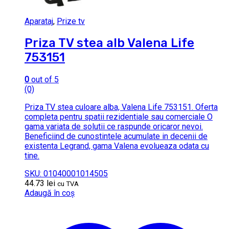
Aparataj
,
Prize tv
Priza TV stea alb Valena Life
753151
0
out of 5
(0)
Priza TV stea culoare alba, Valena Life 753151. Oferta
completa pentru spatii rezidentiale sau comerciale O
gama variata de solutii ce raspunde oricaror nevoi.
Beneficiind de cunostintele acumulate in decenii de
existenta Legrand, gama Valena evolueaza odata cu
tine.
SKU: 01040001014505
44.73
lei
cu TVA
Adaugă în coș