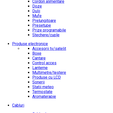
Cordon alimentare
Doze
Dulii
Mufe
Prelungitoare
Presetupe
Prize programabile
Stechere/cuple
Produse electronice
Accesorii tv/satelit
Boxe
Cantare
Control acces
Lanterne
Multimetre/testere
Produse cu LCD
Sonerii
Statii meteo
Termostate
Aromaterapie
Cabluri