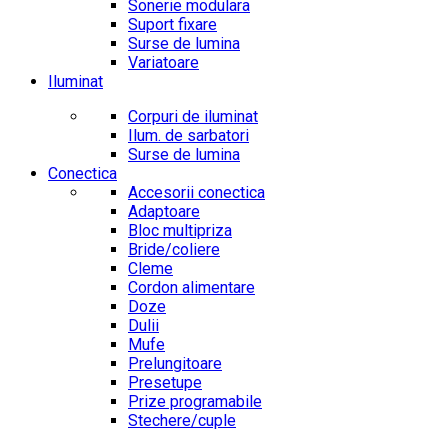
Sonerie modulara
Suport fixare
Surse de lumina
Variatoare
Iluminat
Corpuri de iluminat
Ilum. de sarbatori
Surse de lumina
Conectica
Accesorii conectica
Adaptoare
Bloc multipriza
Bride/coliere
Cleme
Cordon alimentare
Doze
Dulii
Mufe
Prelungitoare
Presetupe
Prize programabile
Stechere/cuple