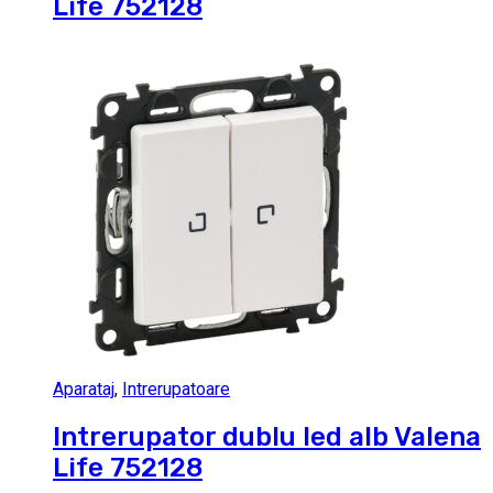
Life 752128
Aparataj
,
Intrerupatoare
Intrerupator dublu led alb Valena
Life 752128